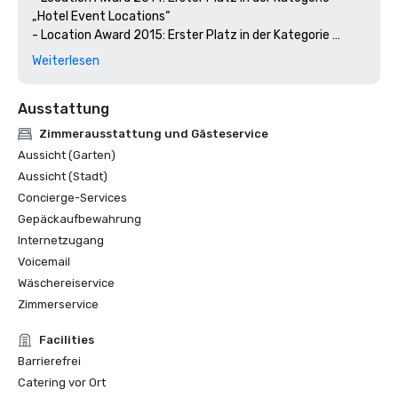
„Hotel Event Locations“

- Location Award 2015: Erster Platz in der Kategorie 
„Eventlocation für Großveranstaltungen“

Weiterlesen
- Location Award 2016: Zweiter Platz in der Kategorie 
„Hotel Event Locations“

Ausstattung
- M&IT Award 2016: Bronzegewinner in der Kategorie 
„Best Overseas Conference Center“

Zimmerausstattung und Gästeservice
- M&IT Award 2017: Auf der Shortlist in der Kategorie 
Aussicht (Garten)
„Best Overseas Conference Center“
Aussicht (Stadt)
Concierge-Services
Gepäckaufbewahrung
Internetzugang
Voicemail
Wäschereiservice
Zimmerservice
Facilities
Barrierefrei
Catering vor Ort