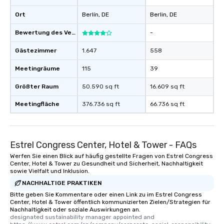
Ort
Berlín
, DE
Berlin
, DE
Bewertung des Veranstaltungsortes
-
Gästezimmer
1.647
558
Meetingräume
115
39
Größter Raum
50.590 sq ft
16.609 sq ft
Meetingfläche
376.736 sq ft
66.736 sq ft
Estrel Congress Center, Hotel & Tower - FAQs
Werfen Sie einen Blick auf häufig gestellte Fragen von Estrel Congress
Center, Hotel & Tower zu Gesundheit und Sicherheit, Nachhaltigkeit
sowie Vielfalt und Inklusion.
NACHHALTIGE PRAKTIKEN
Bitte geben Sie Kommentare oder einen Link zu im Estrel Congress
Center, Hotel & Tower öffentlich kommunizierten Zielen/Strategien für
Nachhaltigkeit oder soziale Auswirkungen an.
designated sustainability manager appointed and   