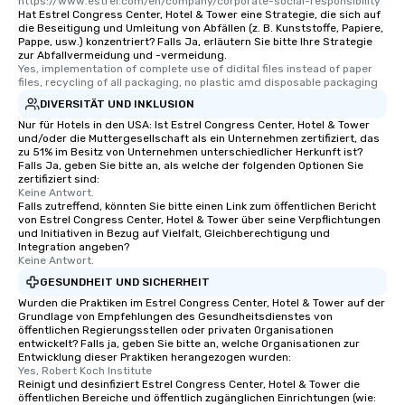
https://www.estrel.com/en/company/corporate-social-responsibility
Hat Estrel Congress Center, Hotel & Tower eine Strategie, die sich auf
die Beseitigung und Umleitung von Abfällen (z. B. Kunststoffe, Papiere,
Pappe, usw.) konzentriert? Falls Ja, erläutern Sie bitte Ihre Strategie
zur Abfallvermeidung und -vermeidung.
Yes, implementation of complete use of didital files instead of paper 
files, recycling of all packaging, no plastic amd disposable packaging
DIVERSITÄT UND INKLUSION
Nur für Hotels in den USA: Ist Estrel Congress Center, Hotel & Tower
und/oder die Muttergesellschaft als ein Unternehmen zertifiziert, das
zu 51% im Besitz von Unternehmen unterschiedlicher Herkunft ist?
Falls Ja, geben Sie bitte an, als welche der folgenden Optionen Sie
zertifiziert sind:
Keine Antwort.
Falls zutreffend, könnten Sie bitte einen Link zum öffentlichen Bericht
von Estrel Congress Center, Hotel & Tower über seine Verpflichtungen
und Initiativen in Bezug auf Vielfalt, Gleichberechtigung und
Integration angeben?
Keine Antwort.
GESUNDHEIT UND SICHERHEIT
Wurden die Praktiken im Estrel Congress Center, Hotel & Tower auf der
Grundlage von Empfehlungen des Gesundheitsdienstes von
öffentlichen Regierungsstellen oder privaten Organisationen
entwickelt? Falls ja, geben Sie bitte an, welche Organisationen zur
Entwicklung dieser Praktiken herangezogen wurden:
Yes, Robert Koch Institute
Reinigt und desinfiziert Estrel Congress Center, Hotel & Tower die
öffentlichen Bereiche und öffentlich zugänglichen Einrichtungen (wie: