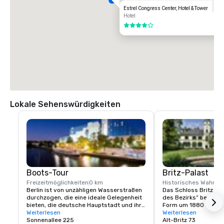
Estrel Congress Center, Hotel & Tower
Hotel
4 von 5
Lokale Sehenswürdigkeiten
Boots-Tour
Britz-Palast
Freizeitmöglichkeiten
0 km
Historisches Wahrze
Berlin ist von unzähligen Wasserstraßen 
Das Schloss Britz wird
durchzogen, die eine ideale Gelegenheit 
des Bezirks“ bezeichn
bieten, die deutsche Hauptstadt und ihre 
Form um 1880 von se
vielen Sehenswürdigkeiten vom Wasser 
Weiterlesen
Besitzer. Die Fassade
Weiterlesen
aus zu entdecken. Beginnen Sie Ihre 
Sonnenallee 225
Neorenaissance-Stil r
Alt-Britz 73