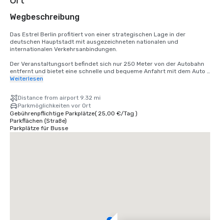
Ort
Wegbeschreibung
Das Estrel Berlin profitiert von einer strategischen Lage in der 
deutschen Hauptstadt mit ausgezeichneten nationalen und 
internationalen Verkehrsanbindungen.

Der Veranstaltungsort befindet sich nur 250 Meter von der Autobahn 
entfernt und bietet eine schnelle und bequeme Anfahrt mit dem Auto 
aus allen Richtungen. Der Flughafen Berlin Brandenburg (BER) ist etwa 
Weiterlesen
13 km entfernt. Die S-Bahn-Station Sonnenallee ist fußläufig 
erreichbar und bietet direkte Verbindungen in die Berliner Innenstadt 
Distance from airport 9.32 mi
und zu den wichtigsten Verkehrsknotenpunkten.

Parkmöglichkeiten vor Ort
Gebührenpflichtige Parkplätze
(
25,00 €
/
Tag
)
Bushaltestellen, Taxiservices und Abholstellen für 
Parkflächen (Straße)
Mitfahrgelegenheiten befinden sich direkt vor dem Veranstaltungsort 
Parkplätze für Busse
und sorgen für eine reibungslose An- und Abreise für Gäste und 
Veranstaltungsteilnehmer gleichermaßen.