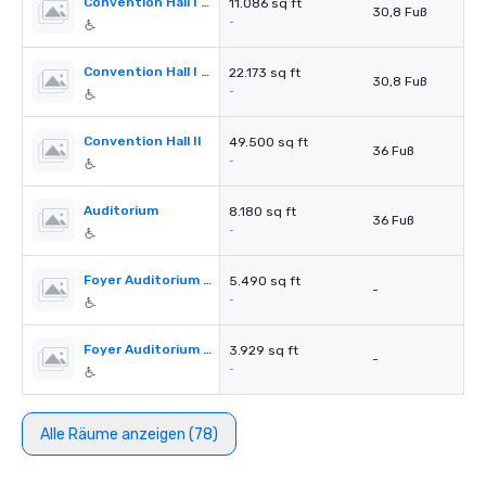
Convention Hall I Section C
11.086 sq ft
30,8 Fuß
-
Convention Hall I Section C+D
22.173 sq ft
30,8 Fuß
-
Convention Hall II
49.500 sq ft
36 Fuß
-
Auditorium
8.180 sq ft
36 Fuß
-
Foyer Auditorium 1st Floor
5.490 sq ft
-
-
Foyer Auditorium 2nd Floor
3.929 sq ft
-
-
Alle Räume anzeigen (78)