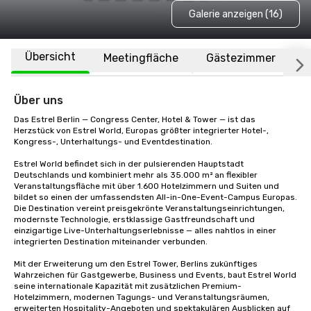
Galerie anzeigen (16)
Übersicht
Meetingfläche
Gästezimmer
O
Über uns
Das Estrel Berlin — Congress Center, Hotel & Tower — ist das 
Herzstück von Estrel World, Europas größter integrierter Hotel-, 
Kongress-, Unterhaltungs- und Eventdestination.

Estrel World befindet sich in der pulsierenden Hauptstadt 
Deutschlands und kombiniert mehr als 35.000 m² an flexibler 
Veranstaltungsfläche mit über 1.600 Hotelzimmern und Suiten und 
bildet so einen der umfassendsten All-in-One-Event-Campus Europas. 
Die Destination vereint preisgekrönte Veranstaltungseinrichtungen, 
modernste Technologie, erstklassige Gastfreundschaft und 
einzigartige Live-Unterhaltungserlebnisse — alles nahtlos in einer 
integrierten Destination miteinander verbunden.

Mit der Erweiterung um den Estrel Tower, Berlins zukünftiges 
Wahrzeichen für Gastgewerbe, Business und Events, baut Estrel World 
seine internationale Kapazität mit zusätzlichen Premium-
Hotelzimmern, modernen Tagungs- und Veranstaltungsräumen, 
erweiterten Hospitality-Angeboten und spektakulären Ausblicken auf 