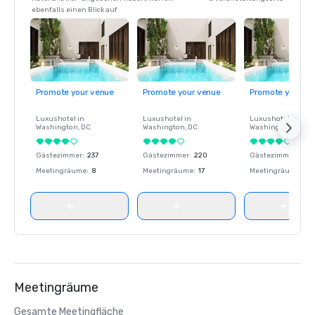
ebenfalls einen Blick auf
Promote your venue
Promote your venue
Promote your ve
Luxushotel in
Luxushotel in
Luxushotel in
Washington
, DC
Washington
, DC
Washington
, DC
Gästezimmer
:
237
Gästezimmer
:
220
Gästezimmer
:
237
Meetingräume
:
8
Meetingräume
:
17
Meetingräume
:
8
Meetingräume
Gesamte Meetingfläche