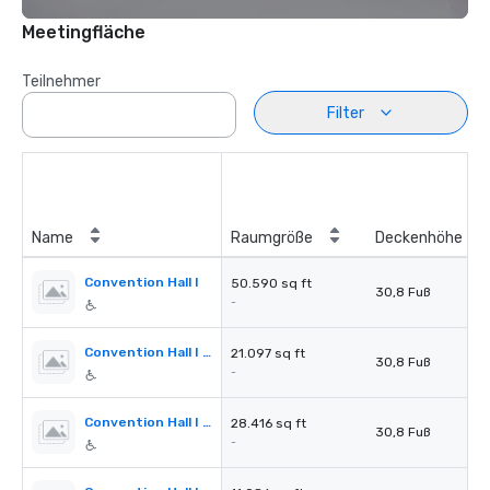
Meetingfläche
Teilnehmer
Filter
Name
Raumgröße
Deckenhöhe
Convention Hall I
50.590 sq ft
30,8 Fuß
-
Convention Hall I Section A
21.097 sq ft
30,8 Fuß
-
Convention Hall I Section A+B
28.416 sq ft
30,8 Fuß
-