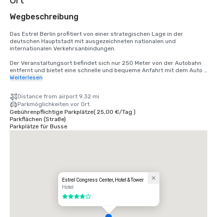
Ort
Wegbeschreibung
Das Estrel Berlin profitiert von einer strategischen Lage in der 
deutschen Hauptstadt mit ausgezeichneten nationalen und 
internationalen Verkehrsanbindungen.

Der Veranstaltungsort befindet sich nur 250 Meter von der Autobahn 
entfernt und bietet eine schnelle und bequeme Anfahrt mit dem Auto 
aus allen Richtungen. Der Flughafen Berlin Brandenburg (BER) ist etwa 
Weiterlesen
13 km entfernt. Die S-Bahn-Station Sonnenallee ist fußläufig 
erreichbar und bietet direkte Verbindungen in die Berliner Innenstadt 
Distance from airport 9.32 mi
und zu den wichtigsten Verkehrsknotenpunkten.

Parkmöglichkeiten vor Ort
Gebührenpflichtige Parkplätze
(
25,00 €
/
Tag
)
Bushaltestellen, Taxiservices und Abholstellen für 
Parkflächen (Straße)
Mitfahrgelegenheiten befinden sich direkt vor dem Veranstaltungsort 
Parkplätze für Busse
und sorgen für eine reibungslose An- und Abreise für Gäste und 
Veranstaltungsteilnehmer gleichermaßen.
Estrel Congress Center, Hotel & Tower
Hotel
4 von 5