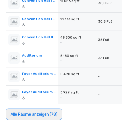
Convention Hall I Section C
11.086 sq ft
30,8 Fuß
-
Convention Hall I Section C+D
22.173 sq ft
30,8 Fuß
-
Convention Hall II
49.500 sq ft
36 Fuß
-
Auditorium
8.180 sq ft
36 Fuß
-
Foyer Auditorium 1st Floor
5.490 sq ft
-
-
Foyer Auditorium 2nd Floor
3.929 sq ft
-
-
Alle Räume anzeigen (78)