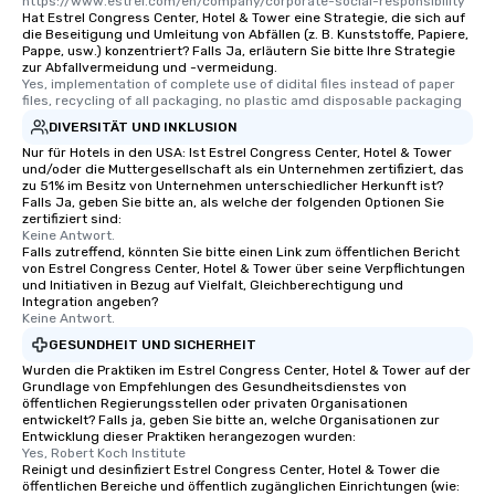
https://www.estrel.com/en/company/corporate-social-responsibility
Hat Estrel Congress Center, Hotel & Tower eine Strategie, die sich auf
die Beseitigung und Umleitung von Abfällen (z. B. Kunststoffe, Papiere,
Pappe, usw.) konzentriert? Falls Ja, erläutern Sie bitte Ihre Strategie
zur Abfallvermeidung und -vermeidung.
Yes, implementation of complete use of didital files instead of paper 
files, recycling of all packaging, no plastic amd disposable packaging
DIVERSITÄT UND INKLUSION
Nur für Hotels in den USA: Ist Estrel Congress Center, Hotel & Tower
und/oder die Muttergesellschaft als ein Unternehmen zertifiziert, das
zu 51% im Besitz von Unternehmen unterschiedlicher Herkunft ist?
Falls Ja, geben Sie bitte an, als welche der folgenden Optionen Sie
zertifiziert sind:
Keine Antwort.
Falls zutreffend, könnten Sie bitte einen Link zum öffentlichen Bericht
von Estrel Congress Center, Hotel & Tower über seine Verpflichtungen
und Initiativen in Bezug auf Vielfalt, Gleichberechtigung und
Integration angeben?
Keine Antwort.
GESUNDHEIT UND SICHERHEIT
Wurden die Praktiken im Estrel Congress Center, Hotel & Tower auf der
Grundlage von Empfehlungen des Gesundheitsdienstes von
öffentlichen Regierungsstellen oder privaten Organisationen
entwickelt? Falls ja, geben Sie bitte an, welche Organisationen zur
Entwicklung dieser Praktiken herangezogen wurden:
Yes, Robert Koch Institute
Reinigt und desinfiziert Estrel Congress Center, Hotel & Tower die
öffentlichen Bereiche und öffentlich zugänglichen Einrichtungen (wie: