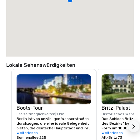
Lokale Sehenswürdigkeiten
Boots-Tour
Britz-Palast
Freizeitmöglichkeiten
0 km
Historisches Wahrze
Berlin ist von unzähligen Wasserstraßen 
Das Schloss Britz wird
durchzogen, die eine ideale Gelegenheit 
des Bezirks“ bezeichn
bieten, die deutsche Hauptstadt und ihre 
Form um 1880 von se
vielen Sehenswürdigkeiten vom Wasser 
Weiterlesen
Besitzer. Die Fassade
Weiterlesen
aus zu entdecken. Beginnen Sie Ihre 
Sonnenallee 225
Neorenaissance-Stil r
Alt-Britz 73