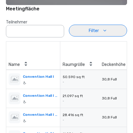
Meetingfläche
Teilnehmer
Filter
Name
Raumgröße
Deckenhöhe
Convention Hall I
50.590 sq ft
30,8 Fuß
-
Convention Hall I Section A
21.097 sq ft
30,8 Fuß
-
Convention Hall I Section A+B
28.416 sq ft
30,8 Fuß
-