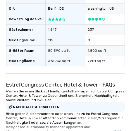
Ort
Berlín
, DE
Washington
, US
Bewertung des Veranstaltungsortes
Gästezimmer
1.647
237
Meetingräume
115
8
Größter Raum
50.590 sq ft
1.800 sq ft
Meetingfläche
376.736 sq ft
7.201 sq ft
Estrel Congress Center, Hotel & Tower - FAQs
Werfen Sie einen Blick auf häufig gestellte Fragen von Estrel Congress
Center, Hotel & Tower zu Gesundheit und Sicherheit, Nachhaltigkeit
sowie Vielfalt und Inklusion.
NACHHALTIGE PRAKTIKEN
Bitte geben Sie Kommentare oder einen Link zu im Estrel Congress
Center, Hotel & Tower öffentlich kommunizierten Zielen/Strategien für
Nachhaltigkeit oder soziale Auswirkungen an.
designated sustainability manager appointed and   