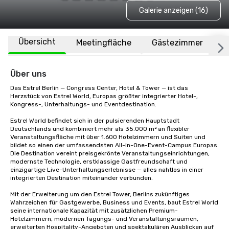
Galerie anzeigen (16)
Übersicht
Meetingfläche
Gästezimmer
O
Über uns
Das Estrel Berlin — Congress Center, Hotel & Tower — ist das 
Herzstück von Estrel World, Europas größter integrierter Hotel-, 
Kongress-, Unterhaltungs- und Eventdestination.

Estrel World befindet sich in der pulsierenden Hauptstadt 
Deutschlands und kombiniert mehr als 35.000 m² an flexibler 
Veranstaltungsfläche mit über 1.600 Hotelzimmern und Suiten und 
bildet so einen der umfassendsten All-in-One-Event-Campus Europas. 
Die Destination vereint preisgekrönte Veranstaltungseinrichtungen, 
modernste Technologie, erstklassige Gastfreundschaft und 
einzigartige Live-Unterhaltungserlebnisse — alles nahtlos in einer 
integrierten Destination miteinander verbunden.

Mit der Erweiterung um den Estrel Tower, Berlins zukünftiges 
Wahrzeichen für Gastgewerbe, Business und Events, baut Estrel World 
seine internationale Kapazität mit zusätzlichen Premium-
Hotelzimmern, modernen Tagungs- und Veranstaltungsräumen, 
erweiterten Hospitality-Angeboten und spektakulären Ausblicken auf 