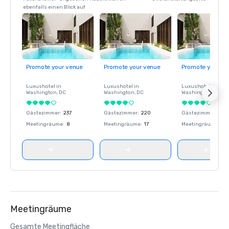
ebenfalls einen Blick auf
Promote your venue
Promote your venue
Promote your ve
Luxushotel in
Luxushotel in
Luxushotel in
Washington
, DC
Washington
, DC
Washington
, DC
Gästezimmer
:
237
Gästezimmer
:
220
Gästezimmer
:
237
Meetingräume
:
8
Meetingräume
:
17
Meetingräume
:
8
Meetingräume
Gesamte Meetingfläche