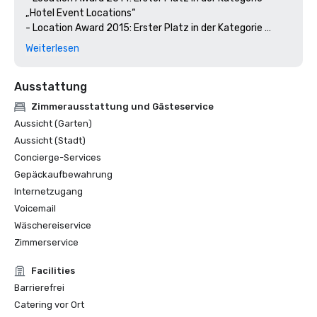
„Hotel Event Locations“

- Location Award 2015: Erster Platz in der Kategorie 
„Eventlocation für Großveranstaltungen“

Weiterlesen
- Location Award 2016: Zweiter Platz in der Kategorie 
„Hotel Event Locations“

Ausstattung
- M&IT Award 2016: Bronzegewinner in der Kategorie 
„Best Overseas Conference Center“

Zimmerausstattung und Gästeservice
- M&IT Award 2017: Auf der Shortlist in der Kategorie 
Aussicht (Garten)
„Best Overseas Conference Center“
Aussicht (Stadt)
Concierge-Services
Gepäckaufbewahrung
Internetzugang
Voicemail
Wäschereiservice
Zimmerservice
Facilities
Barrierefrei
Catering vor Ort