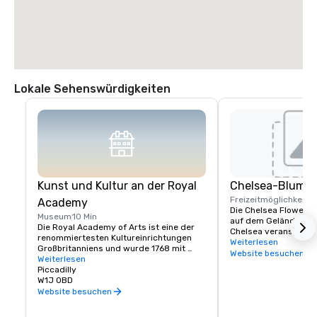
Lokale Sehenswürdigkeiten
Kunst und Kultur an der Royal
Chelsea-Blume
Freizeitmöglichkeite
Academy
Die Chelsea Flower Sh
Museum
10 Min
auf dem Gelände des 
Die Royal Academy of Arts ist eine der 
Chelsea veranstaltet,
renommiertesten Kultureinrichtungen 
majestätischen Alten
Weiterlesen
Großbritanniens und wurde 1768 mit 
der britischen Armee
Website besuchen
Unterstützung von König George III. 
Weiterlesen
unter Denkmalschutz s
gegründet. Es befindet sich im 
Piccadilly
bekanntesten Jahre f
Burlington House und wurde gegründet, 
W1J 0BD
1937, als König George
um die Schöpfung, den Genuss und die 
Website besuchen
Elizabeth ihr Krönungs
Wertschätzung der bildenden Kunst 
Infolgedessen verans
durch Ausstellungen, Bildung und 
Flower Show eine Emp