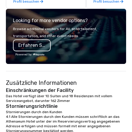
erfolgreich in ihrer Ka
Profil besuchen
Profil besuchen
late model luxury vehicles to the
wichtigen Bestandteil der 
Kulturlandschaft der Londoner 
highly experienced and professional
Kunstszene macht.
team of chauffeurs and support staff;
Looking for more vendor options?
you will know quality when you travel
with La Costa Limousine.
Browse additional vendors for AV, entertainment,
transportation, and other event needs.
Erfahren Sie mehr
Powered by
Zusätzliche Informationen
Einschränkungen der Facility
Das Hotel verfügt über 10 Suiten und 18 Residenzen mit vollem 
Serviceangebot, darunter 162 Zimmer
Stornierungsrichtlinie
Stornierungen durch den Kunden

4.1 Alle Stornierungen durch den Kunden müssen schriftlich an das 
Athenaeum Hotel unter der im Reservierungsvertrag angegebenen 
Adresse erfolgen und müssen formell mit einer angegebenen 
Stornierungsnummer bestätigt werden.
