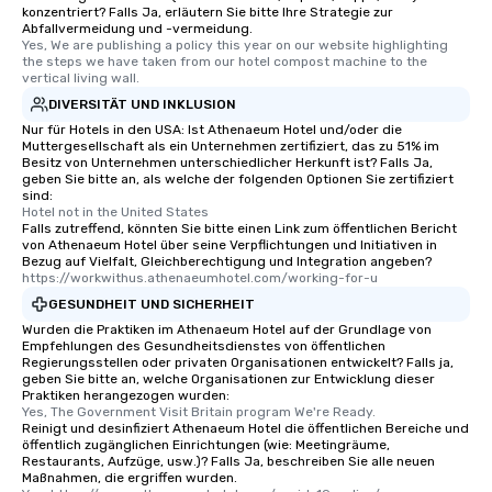
konzentriert? Falls Ja, erläutern Sie bitte Ihre Strategie zur
Abfallvermeidung und -vermeidung.
Yes, We are publishing a policy this year on our website highlighting 
the steps we have taken from our hotel compost machine to the 
vertical living wall.
DIVERSITÄT UND INKLUSION
Nur für Hotels in den USA: Ist Athenaeum Hotel und/oder die
Muttergesellschaft als ein Unternehmen zertifiziert, das zu 51% im
Besitz von Unternehmen unterschiedlicher Herkunft ist? Falls Ja,
geben Sie bitte an, als welche der folgenden Optionen Sie zertifiziert
sind:
Hotel not in the United States
Falls zutreffend, könnten Sie bitte einen Link zum öffentlichen Bericht
von Athenaeum Hotel über seine Verpflichtungen und Initiativen in
Bezug auf Vielfalt, Gleichberechtigung und Integration angeben?
https://workwithus.athenaeumhotel.com/working-for-u
GESUNDHEIT UND SICHERHEIT
Wurden die Praktiken im Athenaeum Hotel auf der Grundlage von
Empfehlungen des Gesundheitsdienstes von öffentlichen
Regierungsstellen oder privaten Organisationen entwickelt? Falls ja,
geben Sie bitte an, welche Organisationen zur Entwicklung dieser
Praktiken herangezogen wurden:
Yes, The Government Visit Britain program We're Ready.
Reinigt und desinfiziert Athenaeum Hotel die öffentlichen Bereiche und
öffentlich zugänglichen Einrichtungen (wie: Meetingräume,
Restaurants, Aufzüge, usw.)? Falls Ja, beschreiben Sie alle neuen
Maßnahmen, die ergriffen wurden.