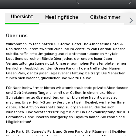
Übersicht
Meetingfläche
Gästezimmer
O
Über uns
Willkommen im fabelhaften 5-Sterne-Hotel The Athenaeum Hotel & 
Residences, Ihrem zweiten Zuhause im Zentrum von London. Unsere 
subtile, raffinierte Umgebung und die atemberaubenden Mayfair-
Locations sprechen Bände über jeden, der unsere luxuriösen 
Veranstaltungsräume nutzt. Unsere raumhohen Fenster bieten einen 
herrlichen Ausblick auf den Green Park mit dem treffenden Namen 
Green Park, der zu jeder Tagesveranstaltung beiträgt. Die Menschen 
fühlen sich wacher, glücklicher und wie zu Hause.

Für Nachtschwärmer bieten wir atemberaubende private Abendessen 
und Getränkeempfänge, alle mit der Option, in einem luxuriösen 
Schlafzimmer zu übernachten, um wirklich eine Nacht daraus zu 
machen. Unser Fünf-Sterne-Service ist sehr flexibel; wir helfen Ihnen 
dabei, jede Art von Veranstaltung zu organisieren, die Sie sich 
wünschen. Eine Vorstandssitzung für 30? Ein Cocktailempfang für 100 
Personen? Dank unseres einzigartigen Layouts haben Sie zahlreiche 
Möglichkeiten!

Hyde Park, St. James's Park und Green Park, drei Räume mit flexiblen 