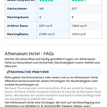
Bewertung des Veranstaltungsortes
Gästezimmer
162
237
Meetingräume
4
8
Größter Raum
839 sq ft
1.800 sq ft
Meetingfläche
2.980 sq ft
7.201 sq ft
Athenaeum Hotel - FAQs
Werfen Sie einen Blick auf häufig gestellte Fragen von Athenaeum
Hotel zu Gesundheit und Sicherheit, Nachhaltigkeit sowie Vielfalt und
Inklusion.
NACHHALTIGE PRAKTIKEN
Bitte geben Sie Kommentare oder einen Link zu im Athenaeum Hotel
öffentlich kommunizierten Zielen/Strategien für Nachhaltigkeit oder
soziale Auswirkungen an.
We have The living wall communications that we would be happy to 
share. We have a hotel compost machine to recycle all the waste food 
items, We monitor our carbon footprint and have a hotel strategy that 
we are planning to publish this year. ,
Hat Athenaeum Hotel eine Strategie, die sich auf die Beseitigung und
Umleitung von Abfällen (z. B. Kunststoffe, Papiere, Pappe, usw.)