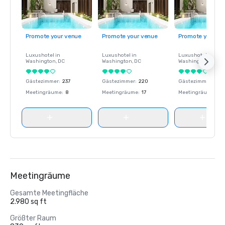
Promote your venue
Promote your venue
Promote your ve
Luxushotel in
Luxushotel in
Luxushotel in
Washington
, DC
Washington
, DC
Washington
, DC
Gästezimmer
:
237
Gästezimmer
:
220
Gästezimmer
:
237
Meetingräume
:
8
Meetingräume
:
17
Meetingräume
:
8
Meetingräume
Gesamte Meetingfläche
2.980 sq ft
Größter Raum