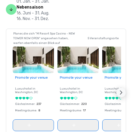
01. Jan. - 31. Jan.
Nebensaison
16. Juni - 31. Aug.
16. Nov. - 31. Dez.
Planer, die sich "M Resort Spa Casino - NEW
TOWER NOW OPEN" angesehen haben,
5 Veranstaltungsorte
warfen ebenfalls einen Blick auf
Promote your venue
Promote your venue
Promote your ve
Luxushotel in
Luxushotel in
Luxushotel in
Washington
, DC
Washington
, DC
Washington
, DC
Gästezimmer
:
237
Gästezimmer
:
220
Gästezimmer
:
237
Meetingräume
:
8
Meetingräume
:
17
Meetingräume
:
8