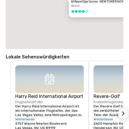
M Resort Spa Casino - NEW TOWER NOW O
Resort
4 von 5
Lokale Sehenswürdigkeiten
Harry Reid International Airport
Revere-Golf
Flughafen
20 Min
Freizeitmöglichkeite
Der Harry Reid International Airport ist 
Der Revere Golf Club l
ein internationaler Flughafen, der das 
die zerklüfteten Wüs
Las Vegas Valley, eine Metropolregion in 
Täler der Ausläufer v
Nevada, Vereinigte Staaten, bedient.
Weiterlesen
bietet endlose, atem
Weiterlesen
5757 Wayne Newton Boulevard
Ausblicke auf die Sky
2600 Hampton Road
Las Vegas, NV, US 89119
und die Berge dahinte
Henderson, NV, US 8