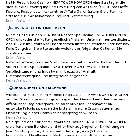
Hat M Resort Spa Casino - NEW TOWER NOW OPEN eine Strategie, die
sich auf die Beseitigung und Umleitung von Abfällen (z. B. Kunststoffe,
Papiere, Pappe, usw.) konzentriert? Falls Ja, erläutern Sie bitte Ihre
Strategie zur Abfallvermeidung und -vermeidung.
Keine Antwort.
DIVERSITÄT UND INKLUSION
Nur für Hotels in den USA: Ist M Resort Spa Casino - NEW TOWER NOW
OPEN und/oder die Muttergesellschaft als ein Unternehmen zertifiziert,
das zu 51% im Besitz von Unternehmen unterschiedlicher Herkunft ist?
Falls Ja, geben Sie bitte an, als welche der folgenden Optionen Sie
zertifiziert sind:
Keine Antwort.
Falls zutreffend, könnten Sie bitte einen Link zum öffentlichen Bericht
von M Resort Spa Casino - NEW TOWER NOW OPEN über seine
Verpflichtungen und Initiativen in Bezug auf Vielfalt,
Gleichberechtigung und Integration angeben?
Keine Antwort.
GESUNDHEIT UND SICHERHEIT
Wurden die Praktiken im M Resort Spa Casino - NEW TOWER NOW OPEN
auf der Grundlage von Empfehlungen des Gesundheitsdienstes von
öffentlichen Regierungsstellen oder privaten Organisationen
entwickelt? Falls ja, geben Sie bitte an, welche Organisationen zur
Entwicklung dieser Praktiken herangezogen wurden:
Keine Antwort.
Reinigt und desinfiziert M Resort Spa Casino - NEW TOWER NOW OPEN
die öffentlichen Bereiche und öffentlich zugänglichen Einrichtungen
(wie: Meetingräume, Restaurants, Aufzüge, usw.)? Falls Ja,
beschreiben Sie alle neuen Maßnahmen, die ergriffen wurden.