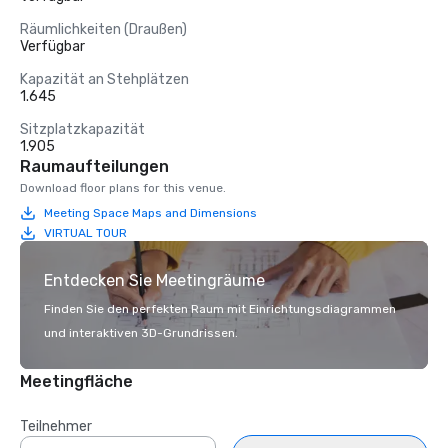
Räumlichkeiten (Draußen)
Verfügbar
Kapazität an Stehplätzen
1.645
Sitzplatzkapazität
1.905
Raumaufteilungen
Download floor plans for this venue.
Meeting Space Maps and Dimensions
VIRTUAL TOUR
Entdecken Sie Meetingräume
Finden Sie den perfekten Raum mit Einrichtungsdiagrammen
und interaktiven 3D-Grundrissen.
Meetingfläche
Teilnehmer