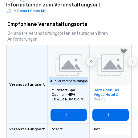
Informationen zum Veranstaltungsort
M Resort Sales Kit
Empfohlene Veranstaltungsorte
24 andere Veranstaltungsorten entsprachen Ihren
Anforderungen
Aktueller Veranstaltungsort
Veranstaltungsort
M Resort Spa
Hard Rock Las
Removed from
Casino - NEW
Vegas Hotel &
favorites
TOWER NOW OPEN
Casino
Veranstaltungsortstyp
Resort
Hotel