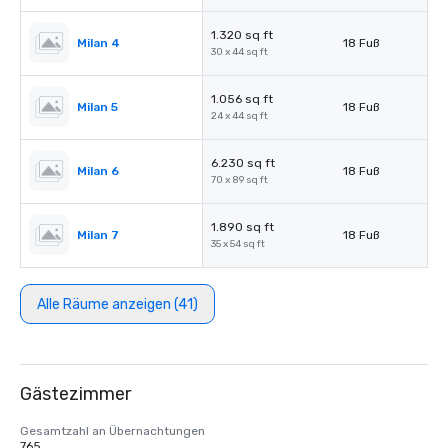
1.320 sq ft
Milan 4
18 Fuß
30 x 44 sq ft
1.056 sq ft
Milan 5
18 Fuß
24 x 44 sq ft
6.230 sq ft
Milan 6
18 Fuß
70 x 89 sq ft
1.890 sq ft
Milan 7
18 Fuß
35 x 54 sq ft
Alle Räume anzeigen (41)
Gästezimmer
Gesamtzahl an Übernachtungen
765