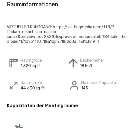
Rauminformationen
VIRTUELLER RUNDGANG: https://visitingmedia.com/tt8/?
ttid=m-resort-spa-casino-
icms/&preview_id=232105&preview_nonce=cfebff84dc&_thum
model/1/10?b11t0=1&a10ph=1&i2d0a=1&l1chn9=1
Raumgröße
Deckenhöhe
1.320 sq ft
18 Fuß
Raumgröße
Maximale Kapazität
44 x 30 sq ft
145
Kapazitäten der Meetingräume