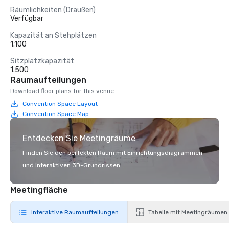
Räumlichkeiten (Draußen)
Verfügbar
Kapazität an Stehplätzen
1.100
Sitzplatzkapazität
1.500
Raumaufteilungen
Download floor plans for this venue.
Convention Space Layout
Convention Space Map
Entdecken Sie Meetingräume
Finden Sie den perfekten Raum mit Einrichtungsdiagrammen
und interaktiven 3D-Grundrissen.
Meetingfläche
Interaktive Raumaufteilungen
Tabelle mit Meetingräumen