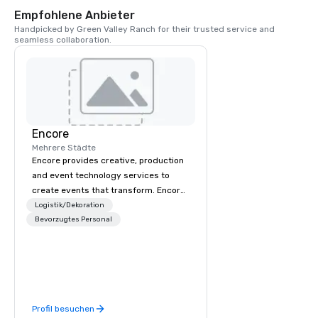
Empfohlene Anbieter
Handpicked by Green Valley Ranch for their trusted service and 
seamless collaboration.
Encore
Mehrere Städte
Encore provides creative, production
and event technology services to
create events that transform. Encore
creates memorable event experiences
Logistik/Dekoration
that engage and transform
Bevorzugtes Personal
organizations. As the global leader for
event technology and production
services, Encore’s team of creators,
innovators and experts deliver real
results through strategy and
Profil besuchen
creative, advanced technology,