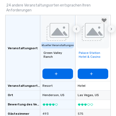
24 andere Veranstaltungsorten entsprachen Ihren
Anforderungen
Aktueller Veranstaltungsort
Veranstaltungsort
Green Valley
Palace Station
Removed from
Ranch
Hotel & Casino
favorites
Veranstaltungsortstyp
Resort
Hotel
Ort
Henderson
, US
Las Vegas
, US
Bewertung des Veranstaltungsortes
Gästezimmer
493
575