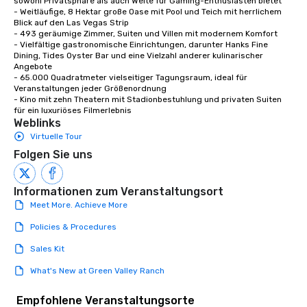
sowohl Privatsphäre als auch Weite für Gaming-Enthusiasten bietet

- Weitläufige, 8 Hektar große Oase mit Pool und Teich mit herrlichem 
Blick auf den Las Vegas Strip

- 493 geräumige Zimmer, Suiten und Villen mit modernem Komfort

- Vielfältige gastronomische Einrichtungen, darunter Hanks Fine 
Dining, Tides Oyster Bar und eine Vielzahl anderer kulinarischer 
Angebote

- 65.000 Quadratmeter vielseitiger Tagungsraum, ideal für 
Veranstaltungen jeder Größenordnung

- Kino mit zehn Theatern mit Stadionbestuhlung und privaten Suiten 
für ein luxuriöses Filmerlebnis
Weblinks
Virtuelle Tour
Folgen Sie uns
Informationen zum Veranstaltungsort
Meet More. Achieve More
Policies & Procedures
Sales Kit
What's New at Green Valley Ranch
Empfohlene Veranstaltungsorte