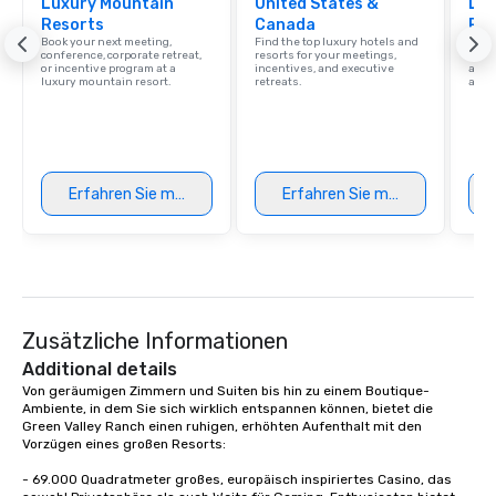
Luxury Mountain
United States &
Lux
Resorts
Canada
Res
Book your next meeting,
Find the top luxury hotels and
Explo
conference, corporate retreat,
resorts for your meetings,
with 
or incentive program at a
incentives, and executive
and 
luxury mountain resort.
retreats.
amen
Erfahren Sie mehr
Erfahren Sie mehr
Zusätzliche Informationen
Additional details
Von geräumigen Zimmern und Suiten bis hin zu einem Boutique-
Ambiente, in dem Sie sich wirklich entspannen können, bietet die 
Green Valley Ranch einen ruhigen, erhöhten Aufenthalt mit den 
Vorzügen eines großen Resorts:

- 69.000 Quadratmeter großes, europäisch inspiriertes Casino, das 