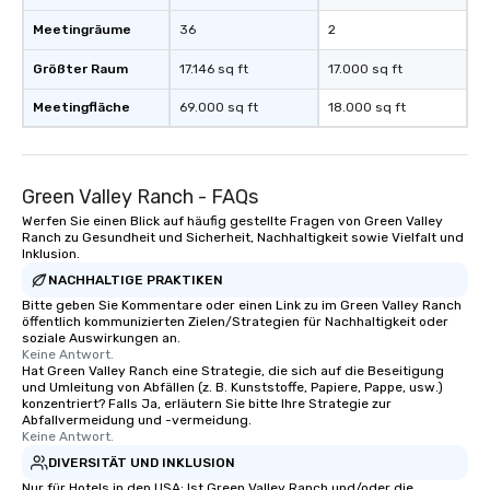
Meetingräume
36
2
Größter Raum
17.146 sq ft
17.000 sq ft
Meetingfläche
69.000 sq ft
18.000 sq ft
Green Valley Ranch - FAQs
Werfen Sie einen Blick auf häufig gestellte Fragen von Green Valley
Ranch zu Gesundheit und Sicherheit, Nachhaltigkeit sowie Vielfalt und
Inklusion.
NACHHALTIGE PRAKTIKEN
Bitte geben Sie Kommentare oder einen Link zu im Green Valley Ranch
öffentlich kommunizierten Zielen/Strategien für Nachhaltigkeit oder
soziale Auswirkungen an.
Keine Antwort.
Hat Green Valley Ranch eine Strategie, die sich auf die Beseitigung
und Umleitung von Abfällen (z. B. Kunststoffe, Papiere, Pappe, usw.)
konzentriert? Falls Ja, erläutern Sie bitte Ihre Strategie zur
Abfallvermeidung und -vermeidung.
Keine Antwort.
DIVERSITÄT UND INKLUSION
Nur für Hotels in den USA: Ist Green Valley Ranch und/oder die