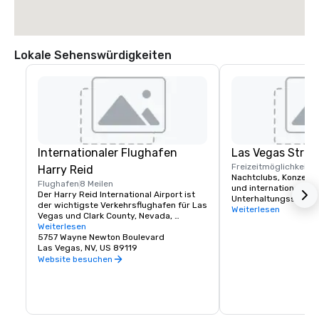
Lokale Sehenswürdigkeiten
Internationaler Flughafen
Las Vegas Strip
Freizeitmöglichkeite
Harry Reid
Nachtclubs, Konzerte
Flughafen
8 Meilen
und internationale Hea
Der Harry Reid International Airport ist 
Unterhaltungsszene i
der wichtigste Verkehrsflughafen für Las 
Sie klassischen Rock,
Weiterlesen
Vegas und Clark County, Nevada, 
oder Country mögen, 
Vereinigte Staaten. Der Flughafen liegt 
Weiterlesen
von Las Vegas genau 
fünf Meilen südlich der Innenstadt von 
5757 Wayne Newton Boulevard
Sie. Die Green Valley 
Las Vegas, im Gebiet ohne eigene 
Las Vegas, NV, US 89119
Hotelgästen einen ko
Rechtspersönlichkeit von Paradise in 
Website besuchen
Flughafentransfer, de
Clark County.