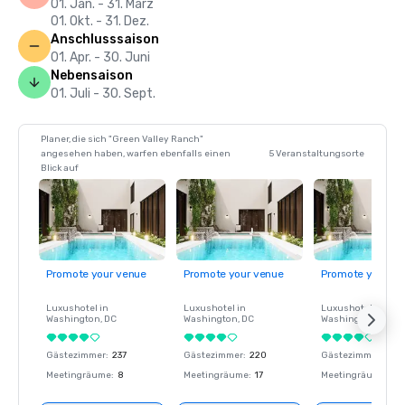
01. Jan. - 31. März
01. Okt. - 31. Dez.
Anschlusssaison
01. Apr. - 30. Juni
Nebensaison
01. Juli - 30. Sept.
Planer, die sich "Green Valley Ranch"
angesehen haben, warfen ebenfalls einen
5 Veranstaltungsorte
Blick auf
Promote your venue
Promote your venue
Promote your ve
Luxushotel in
Luxushotel in
Luxushotel in
Washington
, DC
Washington
, DC
Washington
, DC
Gästezimmer
:
237
Gästezimmer
:
220
Gästezimmer
:
237
Meetingräume
:
8
Meetingräume
:
17
Meetingräume
:
8