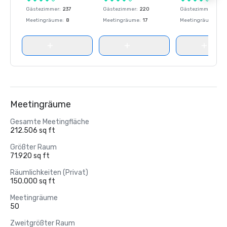
Gästezimmer
:
237
Gästezimmer
:
220
Gästezimmer
:
237
Meetingräume
:
8
Meetingräume
:
17
Meetingräume
:
8
Meetingräume
Gesamte Meetingfläche
212.506 sq ft
Größter Raum
71.920 sq ft
Räumlichkeiten (Privat)
150.000 sq ft
Meetingräume
50
Zweitgrößter Raum