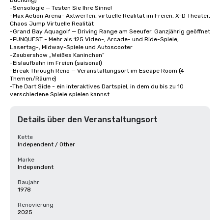
Buchung)

-Sensologie — Testen Sie Ihre Sinne!

-Max Action Arena- Axtwerfen, virtuelle Realität im Freien, X-D Theater, 
Chaos Jump Virtuelle Realität

-Grand Bay Aquagolf — Driving Range am Seeufer. Ganzjährig geöffnet

-FUNQUEST - Mehr als 125 Video-, Arcade- und Ride-Spiele, 
Lasertag-, Midway-Spiele und Autoscooter

-Zaubershow „Weißes Kaninchen“

-Eislaufbahn im Freien (saisonal)

-Break Through Reno — Veranstaltungsort im Escape Room (4 
Themen/Räume)

-The Dart Side - ein interaktives Dartspiel, in dem du bis zu 10 
verschiedene Spiele spielen kannst.
Details über den Veranstaltungsort
Kette
Independent / Other
Marke
Independent
Baujahr
1978
Renovierung
2025