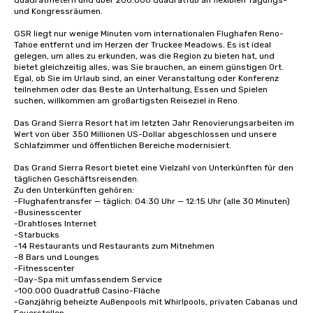
Quadratmetern und über 200.000 Quadratfuß an flexiblen Tagungs- 
und Kongressräumen. 

GSR liegt nur wenige Minuten vom internationalen Flughafen Reno-
Tahoe entfernt und im Herzen der Truckee Meadows. Es ist ideal 
gelegen, um alles zu erkunden, was die Region zu bieten hat, und 
bietet gleichzeitig alles, was Sie brauchen, an einem günstigen Ort. 
Egal, ob Sie im Urlaub sind, an einer Veranstaltung oder Konferenz 
teilnehmen oder das Beste an Unterhaltung, Essen und Spielen 
suchen, willkommen am großartigsten Reiseziel in Reno.

Das Grand Sierra Resort hat im letzten Jahr Renovierungsarbeiten im 
Wert von über 350 Millionen US-Dollar abgeschlossen und unsere 
Schlafzimmer und öffentlichen Bereiche modernisiert.

Das Grand Sierra Resort bietet eine Vielzahl von Unterkünften für den 
täglichen Geschäftsreisenden. 

Zu den Unterkünften gehören: 

-Flughafentransfer — täglich: 04:30 Uhr — 12:15 Uhr (alle 30 Minuten)

-Businesscenter

-Drahtloses Internet

-Starbucks

-14 Restaurants und Restaurants zum Mitnehmen

-8 Bars und Lounges

-Fitnesscenter 

-Day-Spa mit umfassendem Service

-100.000 Quadratfuß Casino-Fläche

-Ganzjährig beheizte Außenpools mit Whirlpools, privaten Cabanas und 