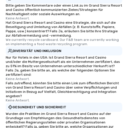
Bitte geben Sie Kommentare oder einen Link zu im Grand Sierra Resort
and Casino öffentlich kommunizierten Zielen/Strategien für
Nachhaltigkeit oder soziale Auswirkungen an.
Keine Antwort.
Hat Grand Sierra Resort and Casino eine Strategie, die sich auf die
Beseitigung und Umleitung von Abfällen (z. B. Kunststoffe, Papiere,
Pappe, usw.) konzentriert? Falls Ja, erläutern Sie bitte Ihre Strategie
zur Abfallvermeidung und -vermeidung.
We currently recycle cardboard. Our F&B team are currently working 
on implementing a food waste recycling program.
DIVERSITÄT UND INKLUSION
Nur für Hotels in den USA: Ist Grand Sierra Resort and Casino
und/oder die Muttergesellschaft als ein Unternehmen zertifiziert, das
zu 51% im Besitz von Unternehmen unterschiedlicher Herkunft ist?
Falls Ja, geben Sie bitte an, als welche der folgenden Optionen Sie
zertifiziert sind:
Keine Antwort.
Falls zutreffend, könnten Sie bitte einen Link zum öffentlichen Bericht
von Grand Sierra Resort and Casino über seine Verpflichtungen und
Initiativen in Bezug auf Vielfalt, Gleichberechtigung und Integration
angeben?
Keine Antwort.
GESUNDHEIT UND SICHERHEIT
Wurden die Praktiken im Grand Sierra Resort and Casino auf der
Grundlage von Empfehlungen des Gesundheitsdienstes von
öffentlichen Regierungsstellen oder privaten Organisationen
entwickelt? Falls ja, geben Sie bitte an, welche Organisationen zur