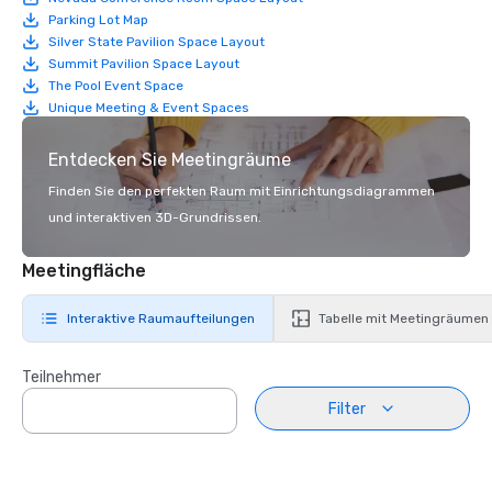
Parking Lot Map
Silver State Pavilion Space Layout
Summit Pavilion Space Layout
The Pool Event Space
Unique Meeting & Event Spaces
Entdecken Sie Meetingräume
Finden Sie den perfekten Raum mit Einrichtungsdiagrammen
und interaktiven 3D-Grundrissen.
Meetingfläche
Interaktive Raumaufteilungen
Tabelle mit Meetingräumen
Teilnehmer
Filter