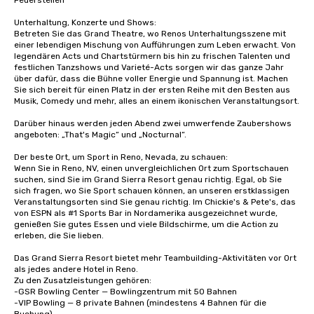
Feuerstellen

Unterhaltung, Konzerte und Shows:

Betreten Sie das Grand Theatre, wo Renos Unterhaltungsszene mit 
einer lebendigen Mischung von Aufführungen zum Leben erwacht. Von 
legendären Acts und Chartstürmern bis hin zu frischen Talenten und 
festlichen Tanzshows und Varieté-Acts sorgen wir das ganze Jahr 
über dafür, dass die Bühne voller Energie und Spannung ist. Machen 
Sie sich bereit für einen Platz in der ersten Reihe mit den Besten aus 
Musik, Comedy und mehr, alles an einem ikonischen Veranstaltungsort.

Darüber hinaus werden jeden Abend zwei umwerfende Zaubershows 
angeboten: „That's Magic“ und „Nocturnal“. 

Der beste Ort, um Sport in Reno, Nevada, zu schauen:

Wenn Sie in Reno, NV, einen unvergleichlichen Ort zum Sportschauen 
suchen, sind Sie im Grand Sierra Resort genau richtig. Egal, ob Sie 
sich fragen, wo Sie Sport schauen können, an unseren erstklassigen 
Veranstaltungsorten sind Sie genau richtig. Im Chickie's & Pete's, das 
von ESPN als #1 Sports Bar in Nordamerika ausgezeichnet wurde, 
genießen Sie gutes Essen und viele Bildschirme, um die Action zu 
erleben, die Sie lieben.

Das Grand Sierra Resort bietet mehr Teambuilding-Aktivitäten vor Ort 
als jedes andere Hotel in Reno.

Zu den Zusatzleistungen gehören:

-GSR Bowling Center — Bowlingzentrum mit 50 Bahnen

-VIP Bowling — 8 private Bahnen (mindestens 4 Bahnen für die 