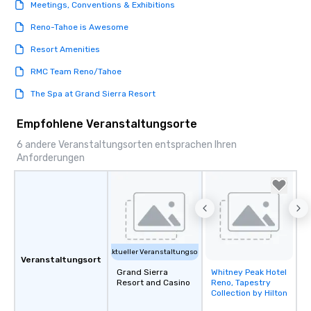
Meetings, Conventions & Exhibitions
options available for 
Reno-Tahoe is Awesome
and every budget.
Resort Amenities
RMC Team Reno/Tahoe
The Spa at Grand Sierra Resort
Empfohlene Veranstaltungsorte
6 andere Veranstaltungsorten entsprachen Ihren
Anforderungen
Aktueller Veranstaltungsort
Veranstaltungsort
Grand Sierra
Whitney Peak Hotel
Removed from
Resort and Casino
Reno, Tapestry
favorites
Collection by Hilton