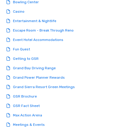
Nouveau Jazz, you aren
Bowling Center
a band; you are securi
Casino
immersive experience.
in that "golden hour"
Entertainment & Nightlife
the music is sophistic
Escape Room - Break Through Reno
cocktails and conversa
infectious enough to 
Event Hotel Accommodations
engaged and energize
Fun Quest
the night. ► Pop Nouveau has
decades of experience
Getting to GSR
weddings all over the 
Grand Bay Driving Range
ready to provide you w
soundtrack to enhanc
Grand Power Planner Rewards
of your special day! F
Grand Sierra Resort Green Meetings
mood for your "I do" m
creating a swinging vib
GSR Brochure
hour, to providing som
GSR Fact Sheet
for dinner which lead r
unforgettable all night
Max Action Arena
Pop Nouveau will be th
Meetings & Events
of the way to make pl
wedding day a breeze