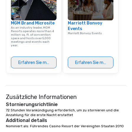
MGM Brand Microsite
Marriott Bonvoy
As an industry leader, MGM
Events
Resorts operates more than 4
Marriott Bonvoy Events
million sq. ft. of convention
space and hosts over 5,000
meetings and events each
year.
Erfahren Sie mehr
Erfahren Sie mehr
Zusätzliche Informationen
Stornierungsrichtlinie
72 Stunden Vorankündigung erforderlich, um zu stornieren und die 
Anzahlung für die erste Nacht erstattet
Additional details
Nominiert als: Führendes Casino Resort der Vereinigten Staaten 2010
