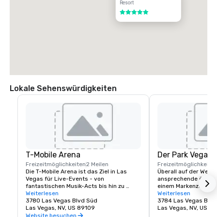
Resort
5 von 5
Lokale Sehenswürdigkeiten
T-Mobile Arena
Der Park Vegas
Freizeitmöglichkeiten
2 Meilen
Freizeitmöglichkeite
Die T-Mobile Arena ist das Ziel in Las 
Überall auf der Welt 
Vegas für Live-Events - von 
ansprechende öffentl
fantastischen Musik-Acts bis hin zu 
einem Markenzeichen
spannenden Sportveranstaltungen - sie 
Weiterlesen
Städte geworden, und
Weiterlesen
setzt einen neuen Standard dafür, was 
3780 Las Vegas Blvd Süd
keine Ausnahme. MGM
3784 Las Vegas Blvd
Unterhaltung in der Stadt bedeutet, die 
Las Vegas, NV, US 89109
traditionelle Fußgäng
Las Vegas, NV, US 8
sie am besten kann. Die T-Mobile Arena 
erfunden, indem es e
Website besuchen