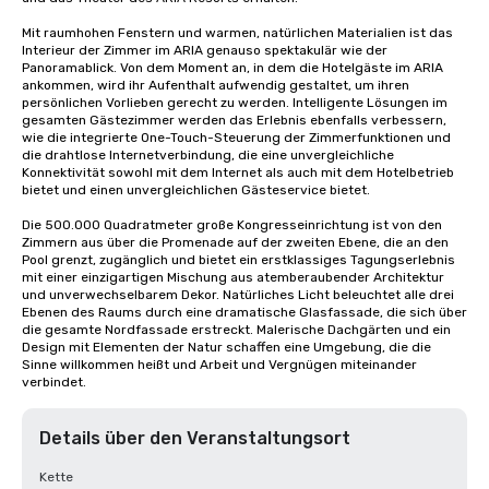
Mit raumhohen Fenstern und warmen, natürlichen Materialien ist das 
Interieur der Zimmer im ARIA genauso spektakulär wie der 
Panoramablick. Von dem Moment an, in dem die Hotelgäste im ARIA 
ankommen, wird ihr Aufenthalt aufwendig gestaltet, um ihren 
persönlichen Vorlieben gerecht zu werden. Intelligente Lösungen im 
gesamten Gästezimmer werden das Erlebnis ebenfalls verbessern, 
wie die integrierte One-Touch-Steuerung der Zimmerfunktionen und 
die drahtlose Internetverbindung, die eine unvergleichliche 
Konnektivität sowohl mit dem Internet als auch mit dem Hotelbetrieb 
bietet und einen unvergleichlichen Gästeservice bietet.

Die 500.000 Quadratmeter große Kongresseinrichtung ist von den 
Zimmern aus über die Promenade auf der zweiten Ebene, die an den 
Pool grenzt, zugänglich und bietet ein erstklassiges Tagungserlebnis 
mit einer einzigartigen Mischung aus atemberaubender Architektur 
und unverwechselbarem Dekor. Natürliches Licht beleuchtet alle drei 
Ebenen des Raums durch eine dramatische Glasfassade, die sich über 
die gesamte Nordfassade erstreckt. Malerische Dachgärten und ein 
Design mit Elementen der Natur schaffen eine Umgebung, die die 
Sinne willkommen heißt und Arbeit und Vergnügen miteinander 
verbindet.
Details über den Veranstaltungsort
Kette