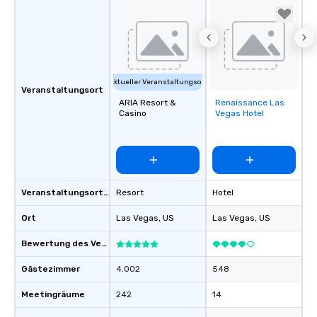
Aktueller Veranstaltungsort
Veranstaltungsort
ARIA Resort &
Renaissance Las
Removed from
Casino
Vegas Hotel
favorites
Veranstaltungsortstyp
Resort
Hotel
Ort
Las Vegas
, US
Las Vegas
, US
Bewertung des Veranstaltungsortes
Gästezimmer
4.002
548
Meetingräume
242
14