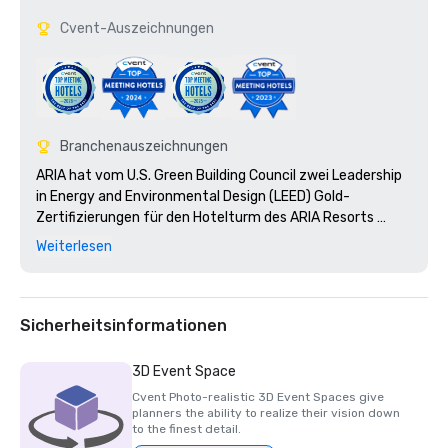
Cvent-Auszeichnungen
Branchenauszeichnungen
ARIA hat vom U.S. Green Building Council zwei Leadership 
in Energy and Environmental Design (LEED) Gold-
Zertifizierungen für den Hotelturm des ARIA Resorts 
sowie das Kongresszentrum und das Theater erhalten.

Weiterlesen
Nominiert als: Führendes Casino Resort der Vereinigten 
Staaten 2010

Sicherheitsinformationen
3D Event Space
Cvent Photo-realistic 3D Event Spaces give
planners the ability to realize their vision down
to the finest detail.