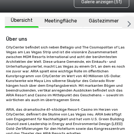
Galerie anzeigen (51)
Übersicht
Meetingfläche
Gästezimmer
O
Über uns
CityCenter befindet sich neben Bellagio und The Cosmopolitan of Las 
Vegas am Las Vegas Strip und ist die visionäre Zusammenarbeit 
zwischen MGM Resorts International und acht der berühmtesten 
Architekten der Welt. Diese urbane Gemeinde, ein Einkaufs- und 
Unterhaltungsviertel, macht Las Vegas zu einem Ort, an dem es noch 
nie zuvor war. ARIA spielt eine wichtige Rolle im öffentlichen 
Kunstprogramm von CityCenter im Wert von 40 Millionen US-Dollar. 
Kunstwerke wie Maya Lins silberne Skulptur des Colorado River 
hängen hoch über dem Empfangsbereich. Mit markanten Bögen und 
beeindruckenden, vertikal anregenden Ausblicken befindet sich das 
ARIA Resort and Casino im Mittelpunkt des Geschehens — sowohl im 
wörtlichen als auch im übertragenen Sinne.

ARIA, das dramatische 61-stöckige Resort-Casino im Herzen von 
CityCenter, definiert die Skyline von Las Vegas neu. ARIA bekräftigt 
sein Engagement für Nachhaltigkeit und hat vom U.S. Green Building 
Council zwei Leadership in Energy and Environmental Design (LEED) 
Gold-Zertifizierungen für den Hotelturm sowie das Kongresszentrum 
und das Theater des ARIA Resorts erhalten.
