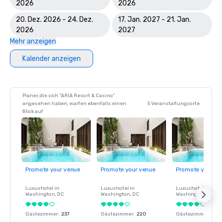
2026
2026
20. Dez. 2026 - 24. Dez.
17. Jan. 2027 - 21. Jan.
2026
2027
Mehr anzeigen
Kalender anzeigen
Planer, die sich "ARIA Resort & Casino"
angesehen haben, warfen ebenfalls einen
5 Veranstaltungsorte
Blick auf
Promote your venue
Promote your venue
Promote your ve
Luxushotel in
Luxushotel in
Luxushotel in
Washington
, DC
Washington
, DC
Washington
, DC
Gästezimmer
:
237
Gästezimmer
:
220
Gästezimmer
:
237