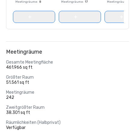
Meetingräume
:
8
Meetingräume
:
17
Meetingräume
:
8
Meetingräume
Gesamte Meetingfläche
461.966 sq ft
Größter Raum
51.561 sq ft
Meetingräume
242
Zweitgrößter Raum
38.301 sq ft
Räumlichkeiten (Halbprivat)
Verfügbar