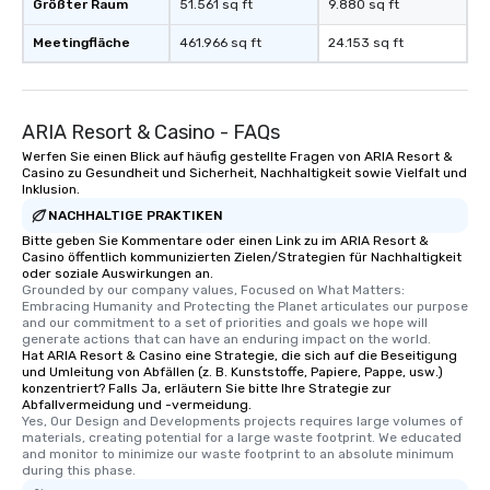
Größter Raum
51.561 sq ft
9.880 sq ft
Meetingfläche
461.966 sq ft
24.153 sq ft
ARIA Resort & Casino - FAQs
Werfen Sie einen Blick auf häufig gestellte Fragen von ARIA Resort &
Casino zu Gesundheit und Sicherheit, Nachhaltigkeit sowie Vielfalt und
Inklusion.
NACHHALTIGE PRAKTIKEN
Bitte geben Sie Kommentare oder einen Link zu im ARIA Resort &
Casino öffentlich kommunizierten Zielen/Strategien für Nachhaltigkeit
oder soziale Auswirkungen an.
Grounded by our company values, Focused on What Matters: 
Embracing Humanity and Protecting the Planet articulates our purpose 
and our commitment to a set of priorities and goals we hope will 
generate actions that can have an enduring impact on the world.
Hat ARIA Resort & Casino eine Strategie, die sich auf die Beseitigung
und Umleitung von Abfällen (z. B. Kunststoffe, Papiere, Pappe, usw.)
konzentriert? Falls Ja, erläutern Sie bitte Ihre Strategie zur
Abfallvermeidung und -vermeidung.
Yes, Our Design and Developments projects requires large volumes of 
materials, creating potential for a large waste footprint. We educated 
and monitor to minimize our waste footprint to an absolute minimum 
during this phase.