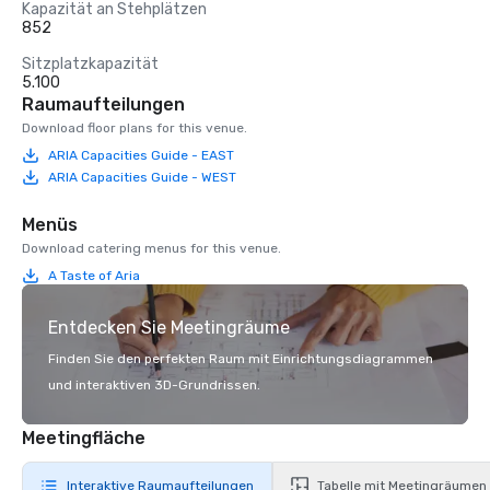
Kapazität an Stehplätzen
852
Sitzplatzkapazität
5.100
Raumaufteilungen
Download floor plans for this venue.
ARIA Capacities Guide - EAST
ARIA Capacities Guide - WEST
Menüs
Download catering menus for this venue.
A Taste of Aria
Entdecken Sie Meetingräume
Finden Sie den perfekten Raum mit Einrichtungsdiagrammen
und interaktiven 3D-Grundrissen.
Meetingfläche
Interaktive Raumaufteilungen
Tabelle mit Meetingräumen