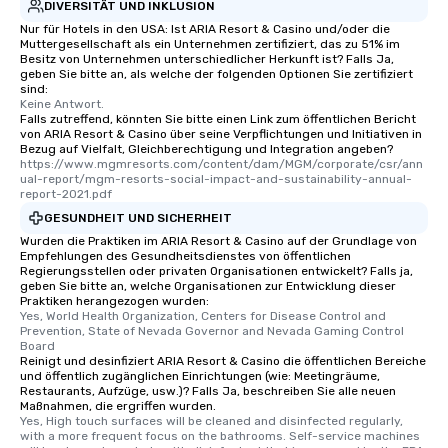
DIVERSITÄT UND INKLUSION
Nur für Hotels in den USA: Ist ARIA Resort & Casino und/oder die
Muttergesellschaft als ein Unternehmen zertifiziert, das zu 51% im
Besitz von Unternehmen unterschiedlicher Herkunft ist? Falls Ja,
geben Sie bitte an, als welche der folgenden Optionen Sie zertifiziert
sind:
Keine Antwort.
Falls zutreffend, könnten Sie bitte einen Link zum öffentlichen Bericht
von ARIA Resort & Casino über seine Verpflichtungen und Initiativen in
Bezug auf Vielfalt, Gleichberechtigung und Integration angeben?
https://www.mgmresorts.com/content/dam/MGM/corporate/csr/ann
ual-report/mgm-resorts-social-impact-and-sustainability-annual-
report-2021.pdf
GESUNDHEIT UND SICHERHEIT
Wurden die Praktiken im ARIA Resort & Casino auf der Grundlage von
Empfehlungen des Gesundheitsdienstes von öffentlichen
Regierungsstellen oder privaten Organisationen entwickelt? Falls ja,
geben Sie bitte an, welche Organisationen zur Entwicklung dieser
Praktiken herangezogen wurden:
Yes, World Health Organization, Centers for Disease Control and 
Prevention, State of Nevada Governor and Nevada Gaming Control 
Board
Reinigt und desinfiziert ARIA Resort & Casino die öffentlichen Bereiche
und öffentlich zugänglichen Einrichtungen (wie: Meetingräume,
Restaurants, Aufzüge, usw.)? Falls Ja, beschreiben Sie alle neuen
Maßnahmen, die ergriffen wurden.
Yes, High touch surfaces will be cleaned and disinfected regularly, 
with a more frequent focus on the bathrooms. Self-service machines 