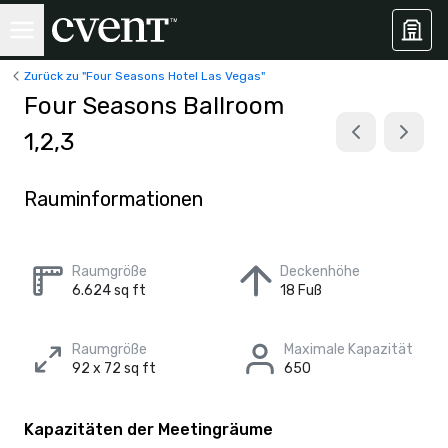
Zurück zu "Four Seasons Hotel Las Vegas"
Four Seasons Ballroom
1,2,3
Rauminformationen
Raumgröße
Deckenhöhe
6.624 sq ft
18 Fuß
Raumgröße
Maximale Kapazität
92 x 72 sq ft
650
Kapazitäten der Meetingräume