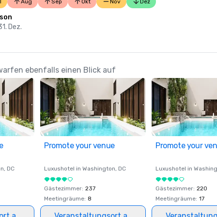
l
Aug
Sep
Okt
Nov
Dez
ison
31. Dez.
warfen ebenfalls einen Blick auf
e
Promote your venue
Promote your ve
on
, DC
Luxushotel in
Washington
, DC
Luxushotel in
Washing
Gästezimmer
:
237
Gästezimmer
:
220
Meetingräume
:
8
Meetingräume
:
17
ort auswählen
Veranstaltungsort auswählen
Veranstaltun