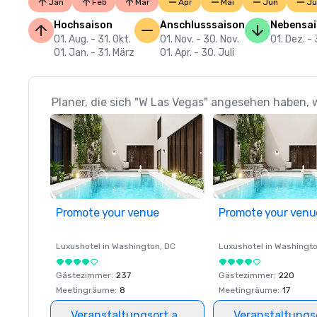
Jan
Feb
Mär
Apr
Mai
Jun
Ju
Hochsaison
Anschlusssaison
Nebensa
01. Aug. - 31. Okt.
01. Nov. - 30. Nov.
01. Dez. - 
01. Jan. - 31. März
01. Apr. - 30. Juli
Planer, die sich "W Las Vegas" angesehen haben, 
Promote your venue
Promote your venu
Luxushotel in
Washington
, DC
Luxushotel in
Washingt
Gästezimmer
:
237
Gästezimmer
:
220
Meetingräume
:
8
Meetingräume
:
17
Veranstaltungsort auswählen
Veranstaltungs