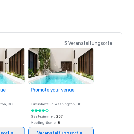
5 Veranstaltungsorte
nue
Promote your venue
ton
, DC
Luxushotel in
Washington
, DC
Gästezimmer
:
237
Meetingräume
:
8
gsort auswählen
Veranstaltungsort auswählen