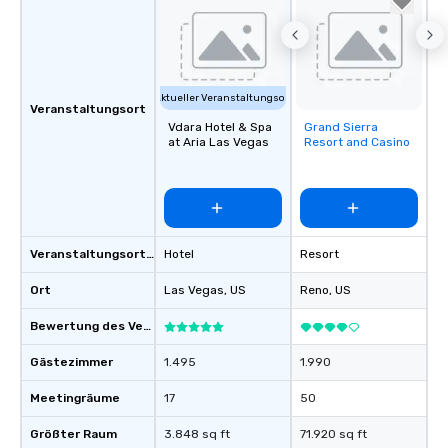
Aktueller Veranstaltungsort
Veranstaltungsort
Vdara Hotel & Spa
Grand Sierra
Removed from
at Aria Las Vegas
Resort and Casino
favorites
Veranstaltungsortstyp
Hotel
Resort
Ort
Las Vegas
, US
Reno
, US
Bewertung des Veranstaltungsortes
Gästezimmer
1.495
1.990
Meetingräume
17
50
Größter Raum
3.848 sq ft
71.920 sq ft