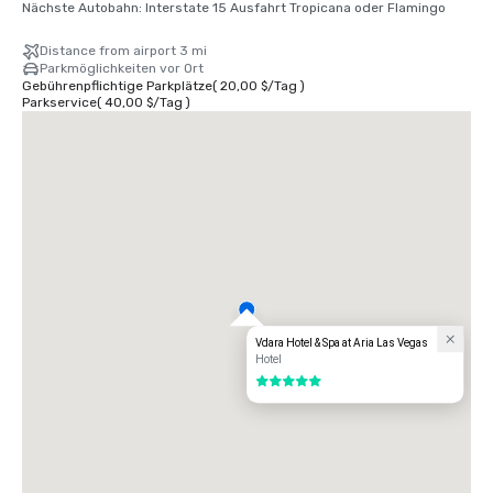
Nächste Autobahn: Interstate 15 Ausfahrt Tropicana oder Flamingo
Distance from airport 3 mi
Parkmöglichkeiten vor Ort
Gebührenpflichtige Parkplätze
(
20,00 $
/
Tag
)
Parkservice
(
40,00 $
/
Tag
)
Vdara Hotel & Spa at Aria Las Vegas
Hotel
5 von 5