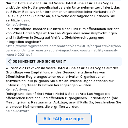
Nur für Hotels in den USA: Ist Vdara Hotel & Spa at Aria Las Vegas
und/oder die Muttergesellschaft als ein Unternehmen zertifiziert, das
zu 51% im Besitz von Unternehmen unterschiedlicher Herkunft ist?
Falls Ja, geben Sie bitte an, als welche der folgenden Optionen Sie
zertifiziert sind:
Keine Antwort.
Falls zutreffend, könnten Sie bitte einen Link zum öffentlichen Bericht
von Vdara Hotel & Spa at Aria Las Vegas über seine Verpflichtungen
und Initiativen in Bezug auf Vielfalt, Gleichberechtigung und
Integration angeben?
https://www.mgmresorts.com/content/dam/MGM/corporate/csr/ann
ual-report/mgm-resorts-social-impact-and-sustainability-annual-
report-2021.pdf
GESUNDHEIT UND SICHERHEIT
Wurden die Praktiken im Vdara Hotel & Spa at Aria Las Vegas auf der
Grundlage von Empfehlungen des Gesundheitsdienstes von
öffentlichen Regierungsstellen oder privaten Organisationen
entwickelt? Falls ja, geben Sie bitte an, welche Organisationen zur
Entwicklung dieser Praktiken herangezogen wurden:
Keine Antwort.
Reinigt und desinfiziert Vdara Hotel & Spa at Aria Las Vegas die
öffentlichen Bereiche und öffentlich zugänglichen Einrichtungen (wie:
Meetingräume, Restaurants, Aufzüge, usw.)? Falls Ja, beschreiben Sie
alle neuen Maßnahmen, die ergriffen wurden.
Keine Antwort.
Alle FAQs anzeigen