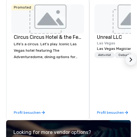
gesehen haben müss
Promoted
Circus Circus Hotel & the Festival Grounds
Unreal LLC
Las Vegas
Life’s a circus. Let’s play. Iconic Las
Las Vegas Magician an
Vegas hotel featuring The
Aktivität
Gebuchte U
Adventuredome, dining options for
every appetite from quick eats to the
award winning and legendary THE
Steak House, lively casino action, Pool
and Splash Zone, Midway & free world
class circus acts.
Profil besuchen
Profil besuchen
Looking for more vendor options?