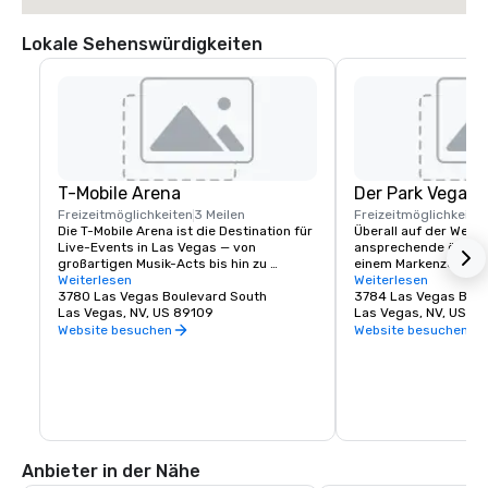
Lokale Sehenswürdigkeiten
T-Mobile Arena
Der Park Vegas
Freizeitmöglichkeiten
3 Meilen
Freizeitmöglichkeite
Die T-Mobile Arena ist die Destination für 
Überall auf der Welt 
Live-Events in Las Vegas — von 
ansprechende öffentl
großartigen Musik-Acts bis hin zu 
einem Markenzeichen
aufregenden Sportveranstaltungen. Sie 
Weiterlesen
Städte geworden, und
Weiterlesen
hat einen neuen Standard dafür gesetzt, 
3780 Las Vegas Boulevard South
keine Ausnahme. MGM
3784 Las Vegas Boul
was Unterhaltung in der Stadt bedeutet, 
Las Vegas, NV, US 89109
traditionelle Fußgäng
Las Vegas, NV, US 8
die es am besten kann. In der T-Mobile 
erfunden und ein dyn
Website besuchen
Website besuchen
Arena mit 20.000 Sitzplätzen finden 
direkt am berühmten 
spannende Weltklasse-Events statt, bei 
geschaffen. Egal, ob 
denen für jeden etwas dabei ist — von 
suchen, an dem Sie s
UFC, Boxen, Hockey, Basketball und 
treffen oder vor eine
Bullenreiten bis hin zu hochkarätigen 
einen schnellen Imbi
Preisverleihungen und namhaften 
The Park und die T-Mo
Konzerten.
für jeden etwas. Entd
Energie und den Nerve
Anbieter in der Nähe
neuesten Viertels von