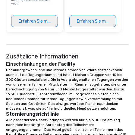
meetings and events each
year.
Erfahren Sie mehr
Erfahren Sie mehr
Zusätzliche Informationen
Einschränkungen der Facility
Der außergewöhnliche und intime Service von Vdara erstreckt sich 
auch auf die Tagungsräume und ist auf kleinere Gruppen von 10 bis 
300 Gästen spezialisiert. Die in Vdara abgehaltenen Tagungen werden 
von unseren erfahrenen Mitarbeitern in Räumen abgehalten, die unter 
Berücksichtigung von Natur und Flexibilität gestaltet wurden. Bis zu 
16.500 Quadratfuß Konferenzfläche im Erdgeschoss bieten einen 
bequemen Rahmen für intime Tagungen sowie Versammlungen mit 
Speisen und Getränken. Das einzige, worüber Planer nachdenken 
müssen, ist, was sie auf ihr individuelles Menü setzen möchten.
Stornierungsrichtlinie
Alle garantierten Reservierungen werden nur bis 6:00 Uhr am Tag 
nach dem bestätigten Anreisetag des Teilnehmers 
entgegengenommen. Das Hotel gewährt einzelnen Teilnehmern das 
Recht, ihre Zimmer-/Suitenreservierungen bis zu achtundvierzig (48) 