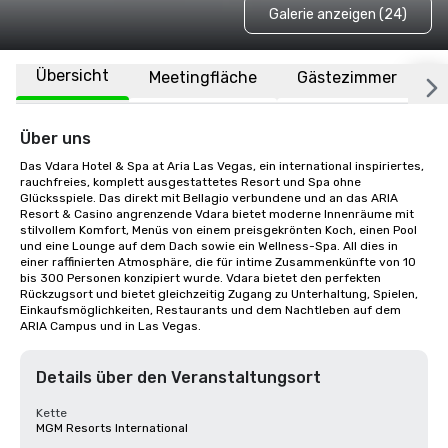
Galerie anzeigen (24)
Übersicht
Meetingfläche
Gästezimmer
O
Über uns
Das Vdara Hotel & Spa at Aria Las Vegas, ein international inspiriertes, 
rauchfreies, komplett ausgestattetes Resort und Spa ohne 
Glücksspiele. Das direkt mit Bellagio verbundene und an das ARIA 
Resort & Casino angrenzende Vdara bietet moderne Innenräume mit 
stilvollem Komfort, Menüs von einem preisgekrönten Koch, einen Pool 
und eine Lounge auf dem Dach sowie ein Wellness-Spa. All dies in 
einer raffinierten Atmosphäre, die für intime Zusammenkünfte von 10 
bis 300 Personen konzipiert wurde. Vdara bietet den perfekten 
Rückzugsort und bietet gleichzeitig Zugang zu Unterhaltung, Spielen, 
Einkaufsmöglichkeiten, Restaurants und dem Nachtleben auf dem 
ARIA Campus und in Las Vegas.
Details über den Veranstaltungsort
Kette
MGM Resorts International