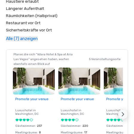
Haustiere erlaubt
Längerer Aufenthalt
Räumlichkeiten (Halbprivat)
Restaurant vor Ort
Sicherheitskräfte vor Ort
Alle (7) anzeigen
Planer, die sich "Vdara Hotel & Spa at Aria
Las Vegas" angesehen haben, warfen
5 Veranstaltungsorte
ebenfalls einen Blick auf
Promote your venue
Promote your venue
Promote your ve
Luxushotel in
Luxushotel in
Luxushotel in
Washington
, DC
Washington
, DC
Washington
, DC
Gästezimmer
:
237
Gästezimmer
:
220
Gästezimmer
:
237
Meetingräume
:
8
Meetingräume
:
17
Meetingräume
:
8