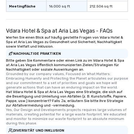
Meetingfläche
16.000 sq ft
212.506 sq ft
Vdara Hotel & Spa at Aria Las Vegas - FAQs
Werfen Sie einen Blick auf häufig gestellte Fragen von Vdara Hotel &
Spa at Aria Las Vegas zu Gesundheit und Sicherheit, Nachhaltigkeit
sowie Vielfalt und Inklusion.
NACHHALTIGE PRAKTIKEN
Bitte geben Sie Kommentare oder einen Link zu im Vdara Hotel & Spa
at Aria Las Vegas öffentlich kommunizierten Zielen/Strategien für
Nachhaltigkeit oder soziale Auswirkungen an.
Grounded by our company values, Focused on What Matters: 
Embracing Humanity and Protecting the Planet articulates our purpose 
and our commitment to a set of priorities and goals we hope will 
generate actions that can have an enduring impact on the world.
Hat Vdara Hotel & Spa at Aria Las Vegas eine Strategie, die sich auf
die Beseitigung und Umleitung von Abfällen (z. B. Kunststoffe, Papiere,
Pappe, usw.) konzentriert? Falls Ja, erläutern Sie bitte Ihre Strategie
zur Abfallvermeidung und -vermeidung.
Yes, Our Design and Developments projects requires large volumes of 
materials, creating potential for a large waste footprint. We educated 
and monitor to minimize our waste footprint to an absolute minimum 
during this phase.
DIVERSITÄT UND INKLUSION