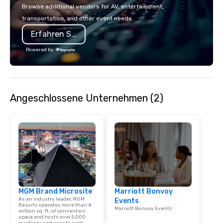
Browse additional vendors for AV, entertainment,
transportation, and other event needs.
Erfahren Sie mehr
Powered by
Angeschlossene Unternehmen (2)
MGM Brand Microsite
Marriott Bonvoy
As an industry leader, MGM
Events
Resorts operates more than 4
Marriott Bonvoy Events
million sq. ft. of convention
space and hosts over 5,000