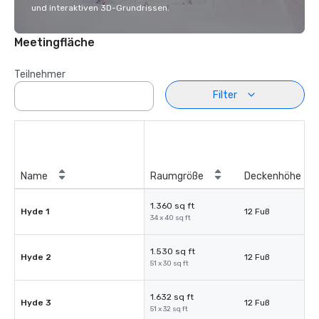
und interaktiven 3D-Grundrissen.
Meetingfläche
Teilnehmer
Filter
Name
Raumgröße
Deckenhöhe
1.360 sq ft
Hyde 1
12 Fuß
34 x 40 sq ft
1.530 sq ft
Hyde 2
12 Fuß
51 x 30 sq ft
1.632 sq ft
Hyde 3
12 Fuß
51 x 32 sq ft