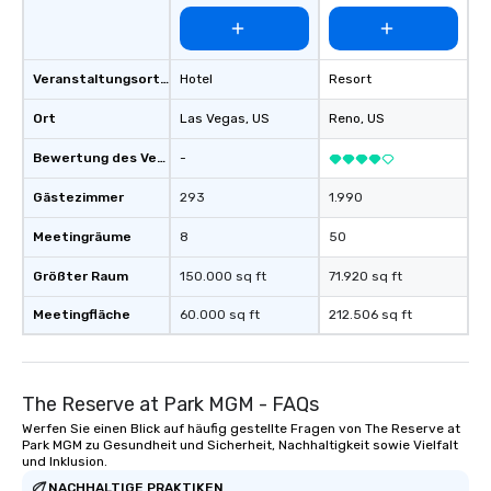
Veranstaltungsortstyp
Hotel
Resort
Ort
Las Vegas
, US
Reno
, US
Bewertung des Veranstaltungsortes
-
Gästezimmer
293
1.990
Meetingräume
8
50
Größter Raum
150.000 sq ft
71.920 sq ft
Meetingfläche
60.000 sq ft
212.506 sq ft
The Reserve at Park MGM - FAQs
Werfen Sie einen Blick auf häufig gestellte Fragen von The Reserve at
Park MGM zu Gesundheit und Sicherheit, Nachhaltigkeit sowie Vielfalt
und Inklusion.
NACHHALTIGE PRAKTIKEN