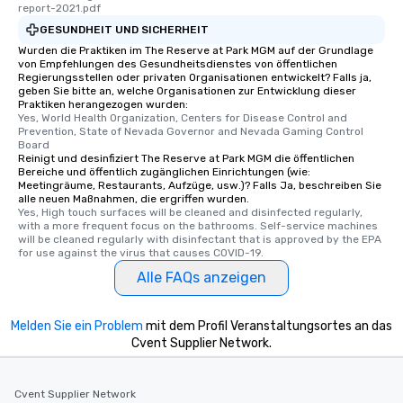
report-2021.pdf
GESUNDHEIT UND SICHERHEIT
Wurden die Praktiken im The Reserve at Park MGM auf der Grundlage
von Empfehlungen des Gesundheitsdienstes von öffentlichen
Regierungsstellen oder privaten Organisationen entwickelt? Falls ja,
geben Sie bitte an, welche Organisationen zur Entwicklung dieser
Praktiken herangezogen wurden:
Yes, World Health Organization, Centers for Disease Control and 
Prevention, State of Nevada Governor and Nevada Gaming Control 
Board
Reinigt und desinfiziert The Reserve at Park MGM die öffentlichen
Bereiche und öffentlich zugänglichen Einrichtungen (wie:
Meetingräume, Restaurants, Aufzüge, usw.)? Falls Ja, beschreiben Sie
alle neuen Maßnahmen, die ergriffen wurden.
Yes, High touch surfaces will be cleaned and disinfected regularly, 
with a more frequent focus on the bathrooms. Self-service machines 
will be cleaned regularly with disinfectant that is approved by the EPA 
for use against the virus that causes COVID-19.
Alle FAQs anzeigen
Melden Sie ein Problem
mit dem Profil Veranstaltungsortes an das
Cvent Supplier Network.
Cvent Supplier Network