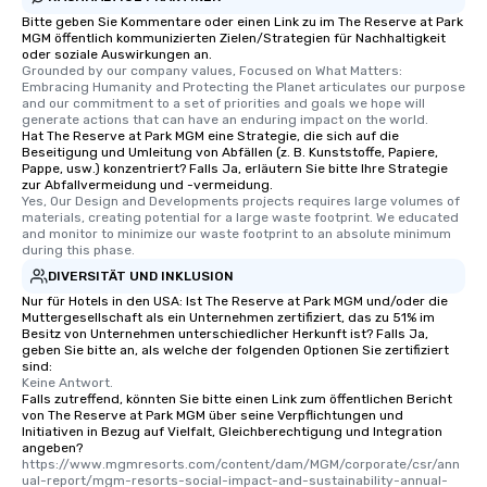
Bitte geben Sie Kommentare oder einen Link zu im The Reserve at Park
MGM öffentlich kommunizierten Zielen/Strategien für Nachhaltigkeit
oder soziale Auswirkungen an.
Grounded by our company values, Focused on What Matters: 
Embracing Humanity and Protecting the Planet articulates our purpose 
and our commitment to a set of priorities and goals we hope will 
generate actions that can have an enduring impact on the world.
Hat The Reserve at Park MGM eine Strategie, die sich auf die
Beseitigung und Umleitung von Abfällen (z. B. Kunststoffe, Papiere,
Pappe, usw.) konzentriert? Falls Ja, erläutern Sie bitte Ihre Strategie
zur Abfallvermeidung und -vermeidung.
Yes, Our Design and Developments projects requires large volumes of 
materials, creating potential for a large waste footprint. We educated 
and monitor to minimize our waste footprint to an absolute minimum 
during this phase.
DIVERSITÄT UND INKLUSION
Nur für Hotels in den USA: Ist The Reserve at Park MGM und/oder die
Muttergesellschaft als ein Unternehmen zertifiziert, das zu 51% im
Besitz von Unternehmen unterschiedlicher Herkunft ist? Falls Ja,
geben Sie bitte an, als welche der folgenden Optionen Sie zertifiziert
sind:
Keine Antwort.
Falls zutreffend, könnten Sie bitte einen Link zum öffentlichen Bericht
von The Reserve at Park MGM über seine Verpflichtungen und
Initiativen in Bezug auf Vielfalt, Gleichberechtigung und Integration
angeben?
https://www.mgmresorts.com/content/dam/MGM/corporate/csr/ann
ual-report/mgm-resorts-social-impact-and-sustainability-annual-