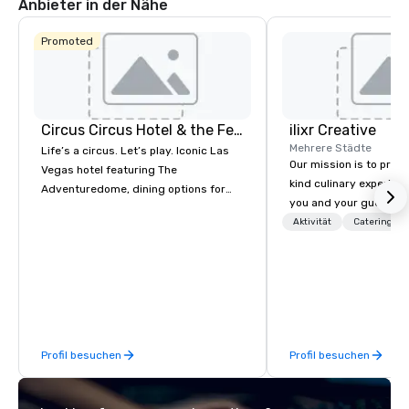
Anbieter in der Nähe
Promoted
Circus Circus Hotel & the Festival Grounds
ilixr Creative
Mehrere Städte
Life’s a circus. Let’s play. Iconic Las
Our mission is to prov
Vegas hotel featuring The
kind culinary experien
Adventuredome, dining options for
you and your guests wi
every appetite from quick eats to the
memories and satiated
Aktivität
Catering
award winning and legendary THE
detail is meticulously 
Steak House, lively casino action, Pool
our commitment to hosp
and Splash Zone, Midway & free world
over 40 years of expe
class circus acts.
in some of the world'
acclaimed restaurants,
of excellence rarely fo
Profil besuchen
Profil besuchen
catering industry.