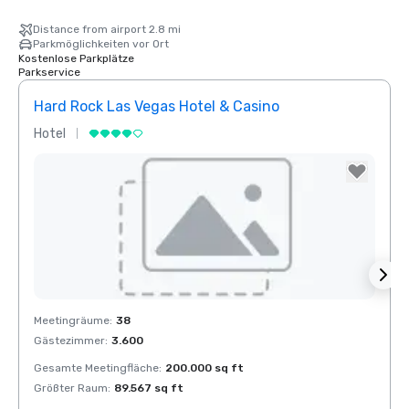
Distance from airport 2.8 mi
Parkmöglichkeiten vor Ort
Kostenlose Parkplätze
Parkservice
Hard Rock Las Vegas Hotel & Casino
Rio 
Hotel
Resor
Removed from favorites
Rem
Meetingräume
:
38
Meeti
Gästezimmer
:
3.600
Gäste
Gesamte Meetingfläche
:
200.000 sq ft
Gesam
Größter Raum
:
89.567 sq ft
Größt