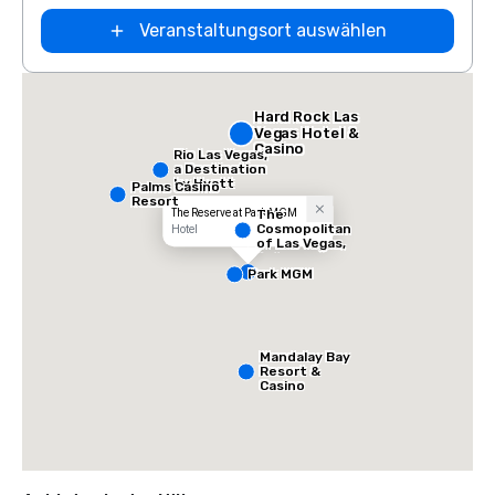
Veranstaltungsort auswählen
Hard Rock Las
Vegas Hotel &
Casino
Rio Las Vegas,
a Destination
by Hyatt
Palms Casino
Hotel
Resort
The Reserve at Park MGM
The
Cosmopolitan
Hotel
of Las Vegas,
Autograph
Collection
Park MGM
Mandalay Bay
Resort &
Casino