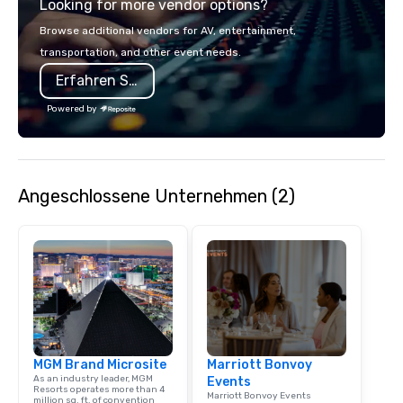
Looking for more vendor options?
Browse additional vendors for AV, entertainment,
transportation, and other event needs.
Erfahren Sie mehr
Powered by
Angeschlossene Unternehmen (2)
MGM Brand Microsite
Marriott Bonvoy
As an industry leader, MGM
Events
Resorts operates more than 4
Marriott Bonvoy Events
million sq. ft. of convention