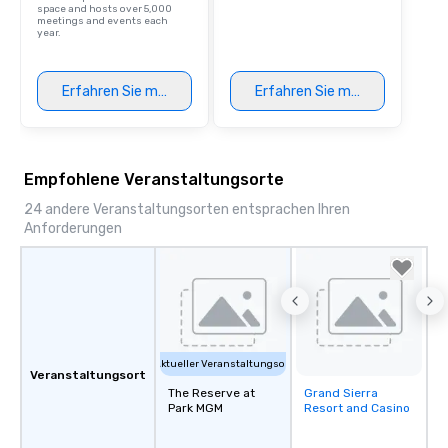
space and hosts over 5,000
meetings and events each
year.
Erfahren Sie mehr
Erfahren Sie mehr
Empfohlene Veranstaltungsorte
24 andere Veranstaltungsorten entsprachen Ihren
Anforderungen
Aktueller Veranstaltungsort
Veranstaltungsort
The Reserve at
Grand Sierra
Removed from
Park MGM
Resort and Casino
favorites