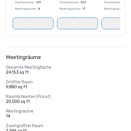
Gästezimmer
:
237
Gästezimmer
:
220
Gästezimmer
:
237
Meetingräume
:
8
Meetingräume
:
17
Meetingräume
:
8
Meetingräume
Gesamte Meetingfläche
24.153 sq ft
Größter Raum
9.880 sq ft
Räumlichkeiten (Privat)
20.000 sq ft
Meetingräume
14
Zweitgrößter Raum
7.296 sq ft