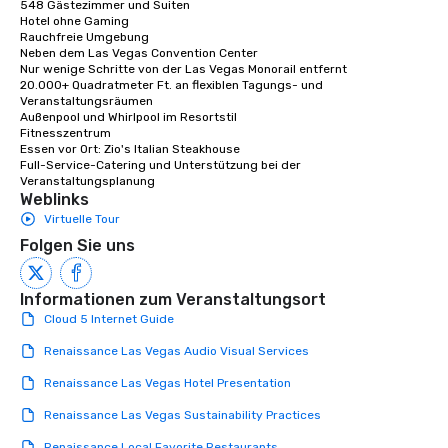
548 Gästezimmer und Suiten

Hotel ohne Gaming

Rauchfreie Umgebung

Neben dem Las Vegas Convention Center

Nur wenige Schritte von der Las Vegas Monorail entfernt

20.000+ Quadratmeter Ft. an flexiblen Tagungs- und 
Veranstaltungsräumen

Außenpool und Whirlpool im Resortstil

Fitnesszentrum

Essen vor Ort: Zio's Italian Steakhouse 

Full-Service-Catering und Unterstützung bei der 
Veranstaltungsplanung
Weblinks
Virtuelle Tour
Folgen Sie uns
Informationen zum Veranstaltungsort
Cloud 5 Internet Guide
Renaissance Las Vegas Audio Visual Services
Renaissance Las Vegas Hotel Presentation
Renaissance Las Vegas Sustainability Practices
Renaissance Local Favorite Restaurants