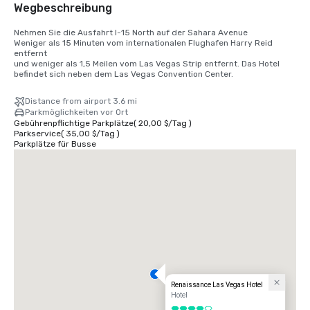
Wegbeschreibung
Nehmen Sie die Ausfahrt I-15 North auf der Sahara Avenue

Weniger als 15 Minuten vom internationalen Flughafen Harry Reid 
entfernt

und weniger als 1,5 Meilen vom Las Vegas Strip entfernt. Das Hotel 
befindet sich neben dem Las Vegas Convention Center.
Distance from airport 3.6 mi
Parkmöglichkeiten vor Ort
Gebührenpflichtige Parkplätze
(
20,00 $
/
Tag
)
Parkservice
(
35,00 $
/
Tag
)
Parkplätze für Busse
Renaissance Las Vegas Hotel
Hotel
4 von 5