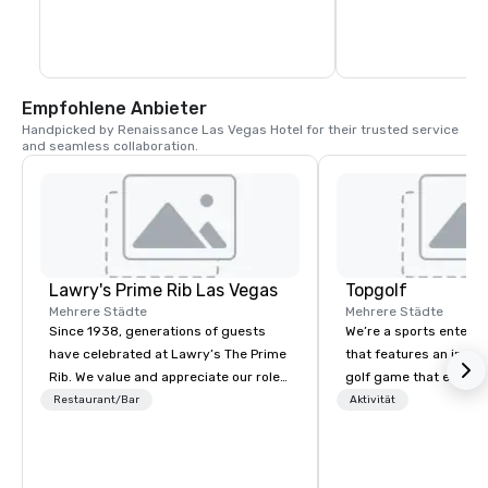
Empfohlene Anbieter
Handpicked by Renaissance Las Vegas Hotel for their trusted service 
and seamless collaboration.
Lawry's Prime Rib Las Vegas
Topgolf
Mehrere Städte
Mehrere Städte
Since 1938, generations of guests
We’re a sports entert
have celebrated at Lawry’s The Prime
that features an inclu
Rib. We value and appreciate our role
golf game that everyo
in any occasion - any moment - a
Paired with an outsta
Restaurant/Bar
Aktivität
guest shares with us.
beverage menu, climat
hitting bays and music
has an energetic hum 