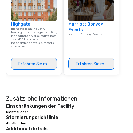
Highgate
Marriott Bonvoy
Highgate is an industry-
Events
leading hotel management firm,
Marriott Bonvoy Events
managing a diverse portfolio of
over 450 branded and
independent hotels & resorts
across North
Erfahren Sie mehr
Erfahren Sie mehr
Zusätzliche Informationen
Einschränkungen der Facility
Nichtraucher 
Stornierungsrichtlinie
48 Stunden
Additional details