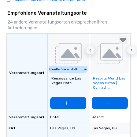
Empfohlene Veranstaltungsorte
24 andere Veranstaltungsorten entsprachen Ihren
Anforderungen
Aktueller Veranstaltungsort
Veranstaltungsort
Renaissance Las
Resorts World Las
Removed from
Vegas Hotel
Vegas Hilton |
favorites
Conrad |
Crockfords
Veranstaltungsortstyp
Hotel
Resort
Ort
Las Vegas
, US
Las Vegas
, US