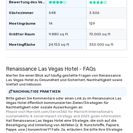
Bewertung des Veranstaltungsortes
Gästezimmer
548
3.506
Meetingräume
14
129
Größter Raum
9.880 sq ft
70.000 sq ft
Meetingfläche
24.153 sq ft
350.000 sq ft
Renaissance Las Vegas Hotel - FAQs
Werfen Sie einen Blick auf häufig gestellte Fragen von Renaissance
Las Vegas Hotel zu Gesundheit und Sicherheit, Nachhaltigkeit sowie
Vielfalt und Inklusion.
NACHHALTIGE PRAKTIKEN
Bitte geben Sie Kommentare oder einen Link zu im Renaissance Las
Vegas Hotel öffentlich kommunizierten Zielen/Strategien für
Nachhaltigkeit oder soziale Auswirkungen an.
Please visit Marriott.com/Serve360 for Marriott International's 
sustainability & social impact strategy and 2025 goals information.
Hat Renaissance Las Vegas Hotel eine Strategie, die sich auf die
Beseitigung und Umleitung von Abfällen (z. B. Kunststoffe, Papiere,
Pappe, usw.) konzentriert? Falls Ja, erläutern Sie bitte Ihre Strategie