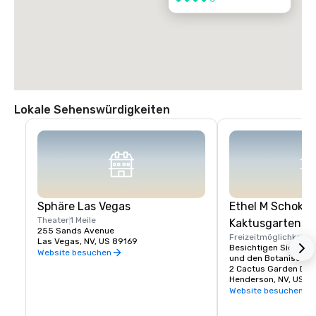
Lokale Sehenswürdigkeiten
Sphäre Las Vegas
Ethel M Schokol
Theater
1 Meile
Kaktusgarten
255 Sands Avenue
Freizeitmöglichkeite
Las Vegas, NV, US 89169
Besichtigen Sie die S
Website besuchen
und den Botanischen
2 Cactus Garden Dr
Henderson, NV, US 8
Website besuchen