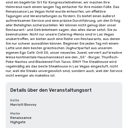
sind ein begehrter Ort für Kongressteilnehmer, wir machen Ihre 
Heimreise nach einem langen Tag einfacher für Ihre müden Füße. Das 
Renaissance Las Vegas Hotel wurde entworfen, um effektive 
Tagungen und Veranstaltungen zu fördern. Es bietet einen äußerst 
aufmerksamen Service und eine präzise Durchführung, um den Erfolg 
aller Beteiligten sicherzustellen. Wir können nicht genug über unser 
Restaurant- und Getränketeam sagen, das alles daran setzt, Sie zu 
beeindrucken. Nicht nur unsere Catering-Menüs sind in Las Vegas 
unübertroffen, wir bieten auch eine Reihe von Restaurants, aus denen 
Sie nur schwer auswählen können. Beginnen Sie jeden Tag mit einem 
Latte und dem besten griechischen Joghurtparfait aus unserem 
eigenen Ego Café. Grill 55, unser neuestes Juwel, serviert auf kreative 
Weise kontinentale Hausmannskost wie den „55“ -Burger, Thunfisch-
Poke-Nachos und Blackened Fish Tacos. ENVY The Steakhouse wird 
regelmäßig als das beste Steakhouse in Las Vegas eingestuft, nicht 
nur, weil die Steaks unvergesslich sind, sondern auch, weil der Service 
nicht weniger als makellos ist.
Details über den Veranstaltungsort
Kette
Marriott Bonvoy
Marke
Renaissance
Highgate