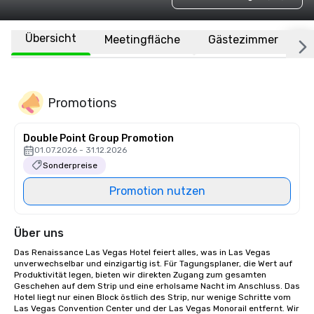
Übersicht
Meetingfläche
Gästezimmer
O
Promotions
Double Point Group Promotion
01.07.2026 - 31.12.2026
Sonderpreise
Promotion nutzen
Über uns
Das Renaissance Las Vegas Hotel feiert alles, was in Las Vegas 
unverwechselbar und einzigartig ist. Für Tagungsplaner, die Wert auf 
Produktivität legen, bieten wir direkten Zugang zum gesamten 
Geschehen auf dem Strip und eine erholsame Nacht im Anschluss. Das 
Hotel liegt nur einen Block östlich des Strip, nur wenige Schritte vom 
Las Vegas Convention Center und der Las Vegas Monorail entfernt. Wir 