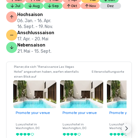
Jul
Aug
Sep
Okt
Nov
Dez
Hochsaison
06. Jan. - 16. Apr.
16. Sept. - 19. Nov.
Anschlusssaison
17. Apr. - 20. Mai
Nebensaison
21. Mai - 15. Sept.
Planer, die sich "Renaissance Las Vegas
Hotel" angesehen haben, warfen ebenfalls
5 Veranstaltungsorte
einen Blick auf
Promote your venue
Promote your venue
Promote your ve
Luxushotel in
Luxushotel in
Luxushotel in
Washington
, DC
Washington
, DC
Washington
, DC