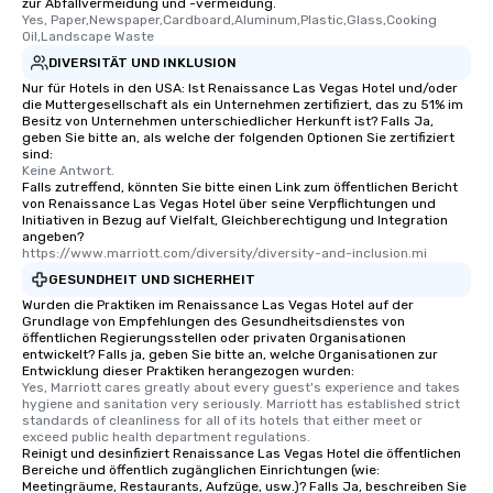
zur Abfallvermeidung und -vermeidung.
Yes, Paper,Newspaper,Cardboard,Aluminum,Plastic,Glass,Cooking 
Oil,Landscape Waste
DIVERSITÄT UND INKLUSION
Nur für Hotels in den USA: Ist Renaissance Las Vegas Hotel und/oder
die Muttergesellschaft als ein Unternehmen zertifiziert, das zu 51% im
Besitz von Unternehmen unterschiedlicher Herkunft ist? Falls Ja,
geben Sie bitte an, als welche der folgenden Optionen Sie zertifiziert
sind:
Keine Antwort.
Falls zutreffend, könnten Sie bitte einen Link zum öffentlichen Bericht
von Renaissance Las Vegas Hotel über seine Verpflichtungen und
Initiativen in Bezug auf Vielfalt, Gleichberechtigung und Integration
angeben?
https://www.marriott.com/diversity/diversity-and-inclusion.mi
GESUNDHEIT UND SICHERHEIT
Wurden die Praktiken im Renaissance Las Vegas Hotel auf der
Grundlage von Empfehlungen des Gesundheitsdienstes von
öffentlichen Regierungsstellen oder privaten Organisationen
entwickelt? Falls ja, geben Sie bitte an, welche Organisationen zur
Entwicklung dieser Praktiken herangezogen wurden:
Yes, Marriott cares greatly about every guest's experience and takes 
hygiene and sanitation very seriously. Marriott has established strict 
standards of cleanliness for all of its hotels that either meet or 
exceed public health department regulations. 
Reinigt und desinfiziert Renaissance Las Vegas Hotel die öffentlichen
Bereiche und öffentlich zugänglichen Einrichtungen (wie:
Meetingräume, Restaurants, Aufzüge, usw.)? Falls Ja, beschreiben Sie