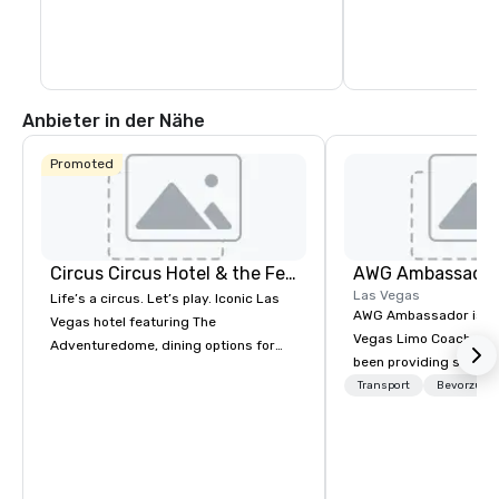
und dem Toshiba Plaz
Anbieter in der Nähe
Promoted
Circus Circus Hotel & the Festival Grounds
AWG Ambassado
Las Vegas
Life’s a circus. Let’s play. Iconic Las
AWG Ambassador is the
Vegas hotel featuring The
Vegas Limo Coach prov
Adventuredome, dining options for
been providing service
every appetite from quick eats to the
and leisure travelers 
Transport
Bevorzugte
award winning and legendary THE
over 40 years, speciali
Steak House, lively casino action, Pool
group transportation. A
and Splash Zone, Midway & free world
transportation manag
class circus acts.
we are able to provide