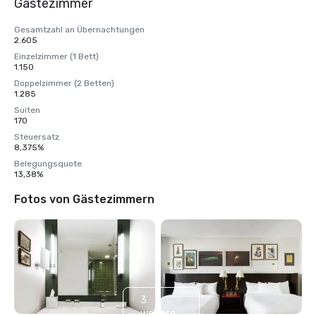
Gästezimmer
Gesamtzahl an Übernachtungen
2.605
Einzelzimmer (1 Bett)
1.150
Doppelzimmer (2 Betten)
1.285
Suiten
170
Steuersatz
8,375%
Belegungsquote
13,38%
Fotos von Gästezimmern
3
weitere