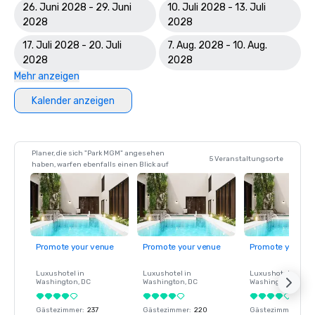
26. Juni 2028 - 29. Juni
10. Juli 2028 - 13. Juli
2028
2028
17. Juli 2028 - 20. Juli
7. Aug. 2028 - 10. Aug.
2028
2028
Mehr anzeigen
Kalender anzeigen
Planer, die sich "Park MGM" angesehen
5 Veranstaltungsorte
haben, warfen ebenfalls einen Blick auf
Promote your venue
Promote your venue
Promote your ve
Luxushotel in
Luxushotel in
Luxushotel in
Washington
, DC
Washington
, DC
Washington
, DC
Gästezimmer
:
237
Gästezimmer
:
220
Gästezimmer
:
237