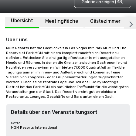
Galerie anzeigen (38)
Übersicht
Meetingfläche
Gästezimmer
O
Über uns
MGM Resorts hat die Gastlichkeit in Las Vegas mit Park MGM und The 
Reserve at Park MGM mit einem komplett rauchfreien Resort neu 
definiert. Entdecken Sie einzigartige Restaurants mit ausgefallenen 
Menüs und Räumen, in denen die Grenzen zwischen Gastronomie und 
Nachtleben verschwimmen. Wir bieten 77.000 Quadratfuß an flexiblen 
Tagungsräumen im Innen- und Außenbereich und können auf eine 
Vielzahl von Kongress- oder Gruppenanforderungen zugeschnitten 
werden. Durch seine zentrale Lage und Teil des Luxury Meetings 
District ist das Park MGM ein natürlicher Treffpunkt für die wichtigsten 
Veranstaltungen der Stadt. Das Resort vereint gut erreichbare 
Restaurants, Lounges, Geschäfte und Bars unter einem Dach.
Details über den Veranstaltungsort
Kette
MGM Resorts International