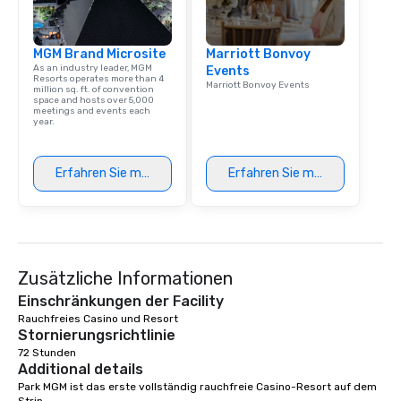
MGM Brand Microsite
Marriott Bonvoy
As an industry leader, MGM
Events
Resorts operates more than 4
Marriott Bonvoy Events
million sq. ft. of convention
space and hosts over 5,000
meetings and events each
year.
Erfahren Sie mehr
Erfahren Sie mehr
Zusätzliche Informationen
Einschränkungen der Facility
Rauchfreies Casino und Resort 
Stornierungsrichtlinie
72 Stunden
Additional details
Park MGM ist das erste vollständig rauchfreie Casino-Resort auf dem 
Strip.