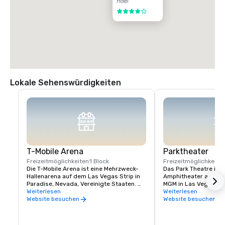
Hotel
4 von 5
Lokale Sehenswürdigkeiten
T-Mobile Arena
Parktheater
Freizeitmöglichkeiten
1 Block
Freizeitmöglichkeite
Die T-Mobile Arena ist eine Mehrzweck-
Das Park Theatre ist 
Hallenarena auf dem Las Vegas Strip in 
Amphitheater auf de
Paradise, Nevada, Vereinigte Staaten. 
MGM in Las Vegas, Ne
Sie ist die Heimstätte der Vegas Golden 
Weiterlesen
das im Dezember 2016
Weiterlesen
Knights aus der National Hockey League, 
veranstaltet hauptsä
Website besuchen
Website besuchen
die 2017 mit dem Spiel begannen
Residenzen und ist d
Theater am Las Vegas
befindet sich neben d