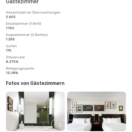
Gästezimmer
Gesamtzahl an Übernachtungen
2.605
Einzelzimmer (1 Bett)
1.150
Doppelzimmer (2 Betten)
1.285
Suiten
170
Steuersatz
8,375%
Belegungsquote
13,38%
Fotos von Gästezimmern
3
weitere