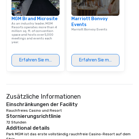
group is assured a top
experience with three 
MGM Brand Microsite
Marriott Bonvoy
signature dishes at ea
As an industry leader, MGM
Events
Our affordable tours a
Resorts operates more than 4
Marriott Bonvoy Events
million sq. ft. of convention
person with tax and gr
space and hosts over 5,000
included. The only thi
meetings and events each
year.
are drinks. However, 
package upgrade is ava
provides guests a sign
Erfahren Sie mehr
Erfahren Sie mehr
at various stops. Build Your Network
Our exclusive experien
ultimate networking op
a typical sit-down dinn
to engage the person t
Zusätzliche Informationen
right of you. Because 
place at multiple resta
Einschränkungen der Facility
walking in between, th
Rauchfreies Casino und Resort 
Stornierungsrichtlinie
countless opportunitie
72 Stunden
with different people 
Additional details
down at each venue a
Park MGM ist das erste vollständig rauchfreie Casino-Resort auf dem 
traverse along the way
Strip.