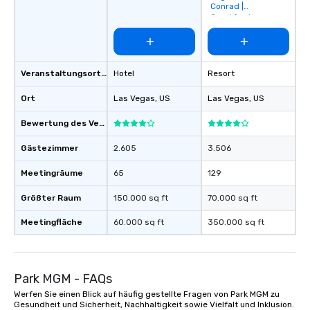
Feel Like a VIP at Each
Conrad |
Crockfords
Smacking Foodie Tours
group members never 
about waiting in line to
restaurant or being sh
Veranstaltungsortstyp
Hotel
Resort
than desirable table. O
everyone is treated lik
Ort
Las Vegas
, US
Las Vegas
, US
immediate seating upon
What’s more, your gro
Bewertung des Veranstaltungsortes
a special warm welcom
from the restaurant c
Gästezimmer
2.605
3.506
be printed featuring yo
Meetingräume
65
129
which can be an added 
those Instagram mome
Größter Raum
150.000 sq ft
70.000 sq ft
For added ease, we ca
transportation pick-up
Meetingfläche
60.000 sq ft
350.000 sq ft
as well as an event ph
for groups that desire 
experience, we can als
Park MGM - FAQs
an evening helicopter 
glittering lights of The S
Werfen Sie einen Blick auf häufig gestellte Fragen von Park MGM zu
Gesundheit und Sicherheit, Nachhaltigkeit sowie Vielfalt und Inklusion.
Memorable Experience f