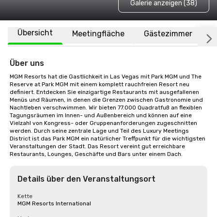
Galerie anzeigen (38)
Übersicht
Meetingfläche
Gästezimmer
O
Über uns
MGM Resorts hat die Gastlichkeit in Las Vegas mit Park MGM und The 
Reserve at Park MGM mit einem komplett rauchfreien Resort neu 
definiert. Entdecken Sie einzigartige Restaurants mit ausgefallenen 
Menüs und Räumen, in denen die Grenzen zwischen Gastronomie und 
Nachtleben verschwimmen. Wir bieten 77.000 Quadratfuß an flexiblen 
Tagungsräumen im Innen- und Außenbereich und können auf eine 
Vielzahl von Kongress- oder Gruppenanforderungen zugeschnitten 
werden. Durch seine zentrale Lage und Teil des Luxury Meetings 
District ist das Park MGM ein natürlicher Treffpunkt für die wichtigsten 
Veranstaltungen der Stadt. Das Resort vereint gut erreichbare 
Restaurants, Lounges, Geschäfte und Bars unter einem Dach.
Details über den Veranstaltungsort
Kette
MGM Resorts International