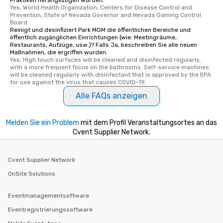
who leads the group on
Yes, World Health Organization, Centers for Disease Control and 
Prevention, State of Nevada Governor and Nevada Gaming Control 
offering engaging tidb
Board
fascinating stories. S
Reinigt und desinfiziert Park MGM die öffentlichen Bereiche und
interactive experience
öffentlich zugänglichen Einrichtungen (wie: Meetingräume,
Restaurants, Aufzüge, usw.)? Falls Ja, beschreiben Sie alle neuen
along the way exclusive
Maßnahmen, die ergriffen wurden.
ensuring there is neve
Yes, High touch surfaces will be cleaned and disinfected regularly, 
with a more frequent focus on the bathrooms. Self-service machines 
Different Types of Cuis
will be cleaned regularly with disinfectant that is approved by the EPA 
experiences offer the a
for use against the virus that causes COVID-19.
several renowned rest
Alle FAQs anzeigen
convenient outing, inc
and your guests might
discovered otherwise 
Melden Sie ein Problem
mit dem Profil Veranstaltungsortes an das
at a typical corporate 
Cvent Supplier Network.
a way to try some of t
in the city and dive in
Cvent Supplier Network
cuisines and dishes. Al
selected dishes are cu
OnSite Solutions
high standards to ensu
delight any palate. Tours Available
Eventmanagementsoftware
from Day to Night With
Eventregistrierungssoftware
group experience, bookin