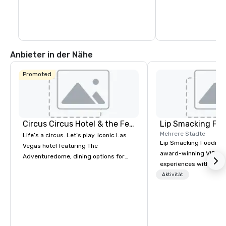
und dem Toshiba Plaz
Anbieter in der Nähe
Promoted
Circus Circus Hotel & the Festival Grounds
Lip Smacking Foo
Mehrere Städte
Life’s a circus. Let’s play. Iconic Las
Lip Smacking Foodie T
Vegas hotel featuring The
award-winning VIP gro
Adventuredome, dining options for
experiences with visits
every appetite from quick eats to the
restaurants throughou
Aktivität
award winning and legendary THE
States. Choose either
Steak House, lively casino action, Pool
activity or evening d
and Splash Zone, Midway & free world
groups are escorted i
class circus acts.
the best tables in the 