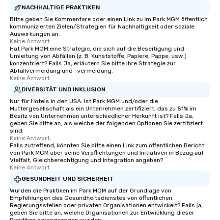
NACHHALTIGE PRAKTIKEN
Smacking Foodie Tours
to gather and dine tha
Bitte geben Sie Kommentare oder einen Link zu im Park MGM öffentlich
kommunizierten Zielen/Strategien für Nachhaltigkeit oder soziale
experienced, and all ar
Auswirkungen an.
remember. Our one-of-
Keine Antwort.
Hat Park MGM eine Strategie, die sich auf die Beseitigung und
are special, from the fi
Umleitung von Abfällen (z. B. Kunststoffe, Papiere, Pappe, usw.)
last. It’s an experienc
konzentriert? Falls Ja, erläutern Sie bitte Ihre Strategie zur
will reminisce about lo
Abfallvermeidung und -vermeidung.
Keine Antwort.
leave. Location, Location, Location
DIVERSITÄT UND INKLUSION
One of the best reason
Nur für Hotels in den USA: Ist Park MGM und/oder die
convenient and efficie
Muttergesellschaft als ein Unternehmen zertifiziert, das zu 51% im
experience is designed
Besitz von Unternehmen unterschiedlicher Herkunft ist? Falls Ja,
restaurants are within
geben Sie bitte an, als welche der folgenden Optionen Sie zertifiziert
sind:
walking distance of ea
Keine Antwort.
short stroll allows you
Falls zutreffend, könnten Sie bitte einen Link zum öffentlichen Bericht
von Park MGM über seine Verpflichtungen und Initiativen in Bezug auf
members a chance to 
Vielfalt, Gleichberechtigung und Integration angeben?
networking opportunit
Keine Antwort.
heading to the next pl
GESUNDHEIT UND SICHERHEIT
itinerary. You Get a Dinner and a Show
Wurden die Praktiken im Park MGM auf der Grundlage von
Our tours offer an exqu
Empfehlungen des Gesundheitsdienstes von öffentlichen
entertainment. All tour
Regierungsstellen oder privaten Organisationen entwickelt? Falls ja,
geben Sie bitte an, welche Organisationen zur Entwicklung dieser
knowledgeable, profes
Praktiken herangezogen wurden: