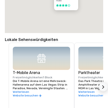
Hotel
4 von 5
Lokale Sehenswürdigkeiten
T-Mobile Arena
Parktheater
Freizeitmöglichkeiten
1 Block
Freizeitmöglichkeite
Die T-Mobile Arena ist eine Mehrzweck-
Das Park Theatre ist 
Hallenarena auf dem Las Vegas Strip in 
Amphitheater auf de
Paradise, Nevada, Vereinigte Staaten. 
MGM in Las Vegas, Ne
Sie ist die Heimstätte der Vegas Golden 
Weiterlesen
das im Dezember 2016
Weiterlesen
Knights aus der National Hockey League, 
veranstaltet hauptsä
Website besuchen
Website besuchen
die 2017 mit dem Spiel begannen
Residenzen und ist d
Theater am Las Vegas
befindet sich neben d