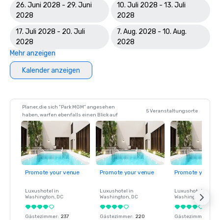
26. Juni 2028 - 29. Juni
10. Juli 2028 - 13. Juli
2028
2028
17. Juli 2028 - 20. Juli
7. Aug. 2028 - 10. Aug.
2028
2028
Mehr anzeigen
Kalender anzeigen
Planer, die sich "Park MGM" angesehen
5 Veranstaltungsorte
haben, warfen ebenfalls einen Blick auf
Promote your venue
Promote your venue
Promote your ve
Luxushotel in
Luxushotel in
Luxushotel in
Washington
, DC
Washington
, DC
Washington
, DC
Gästezimmer
:
237
Gästezimmer
:
220
Gästezimmer
:
237