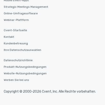
Mobile Event-Apps
key. Whether you desir
business hours or earl
Strategic Meetings Management
after work, we can coo
Online-Umfragesoftware
you to provide options 
Webinar-Plattform
needs. Go for as Long or as Short as
You Like Along with fle
Cvent-Startseite
scheduling, Lip Smack
Tours also provides a 
Kontakt
durations. Our shortes
Kundenbetreuung
2.5 hours; our longest 
Ihre Datenschutzauswahlen
hours, with optional 
incentives.
Datenschutzrichtlinie
Produkt-Nutzungsbedingungen
Website-Nutzungsbedingungen
Werben Sie bei uns
Copyright © 2000-2026 Cvent, Inc. Alle Rechte vorbehalten.