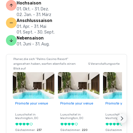
Hochsaison
01. Okt. - 31. Dez.
02. Jan. - 31. März
Anschlusssaison
01. Apr. - 31. Mai
01. Sept. - 30. Sept.
Nebensaison
01. Juni - 31. Aug.
Planer, die sich "Palms Casino Resort"
angesehen haben, warfen ebenfalls einen
5 Veranstaltungsorte
Blick auf
Promote your venue
Promote your venue
Promote your ve
Luxushotel in
Luxushotel in
Luxushotel in
Washington
, DC
Washington
, DC
Washington
, DC
Gästezimmer
:
237
Gästezimmer
:
220
Gästezimmer
:
237