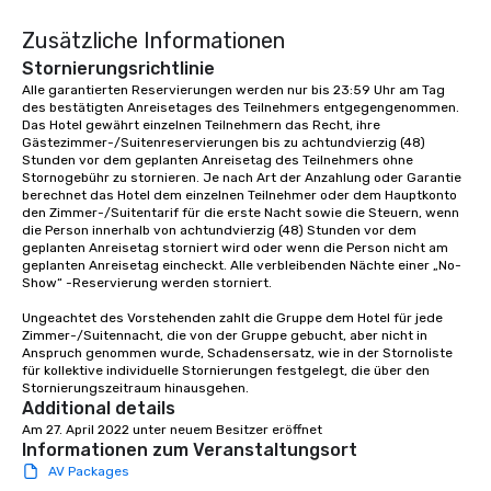
Zusätzliche Informationen
Stornierungsrichtlinie
Alle garantierten Reservierungen werden nur bis 23:59 Uhr am Tag 
des bestätigten Anreisetages des Teilnehmers entgegengenommen. 
Das Hotel gewährt einzelnen Teilnehmern das Recht, ihre 
Gästezimmer-/Suitenreservierungen bis zu achtundvierzig (48) 
Stunden vor dem geplanten Anreisetag des Teilnehmers ohne 
Stornogebühr zu stornieren. Je nach Art der Anzahlung oder Garantie 
berechnet das Hotel dem einzelnen Teilnehmer oder dem Hauptkonto 
den Zimmer-/Suitentarif für die erste Nacht sowie die Steuern, wenn 
die Person innerhalb von achtundvierzig (48) Stunden vor dem 
geplanten Anreisetag storniert wird oder wenn die Person nicht am 
geplanten Anreisetag eincheckt. Alle verbleibenden Nächte einer „No-
Show“ -Reservierung werden storniert.

Ungeachtet des Vorstehenden zahlt die Gruppe dem Hotel für jede 
Zimmer-/Suitennacht, die von der Gruppe gebucht, aber nicht in 
Anspruch genommen wurde, Schadensersatz, wie in der Stornoliste 
für kollektive individuelle Stornierungen festgelegt, die über den 
Stornierungszeitraum hinausgehen.
Additional details
Am 27. April 2022 unter neuem Besitzer eröffnet
Informationen zum Veranstaltungsort
AV Packages