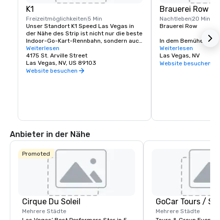
K1
Brauerei Row
Freizeitmöglichkeiten
5 Min
Nachtleben
20 Min
Unser Standort K1 Speed Las Vegas in 
Brauerei Row

der Nähe des Strip ist nicht nur die beste 
Indoor-Go-Kart-Rennbahn, sondern auch 
In dem Bemühen, der
ein erstklassiger Veranstaltungsort, der 
Weiterlesen
Bewegung beizutreten
Weiterlesen
darauf ausgelegt ist, Sie zu unterhalten 
4175 St. Arville Street
ganzen Land eine her
Las Vegas, NV
und zu beschäftigen. Wenn Sie Indoor-
Las Vegas, NV, US 89103
spielt, haben wir Bre
Website besuchen
Kartfahren selbst erleben möchten, 
Innenstadt von Las V
Website besuchen
daran interessiert sind, eine 
bereits eine natürlic
unterhaltsame und unvergessliche Party 
Brewern kreiert und se
für einen Freund oder eine geliebte 
Brauereien und Schan
Person zu veranstalten, oder eine 
einen lokalen Vorges
einzigartige Firmenveranstaltung planen 
Bierkultur in Las Veg
möchten, ist K1 Speed genau das 
Richtige für Sie.
Anbieter in der Nähe
Promoted
Cirque Du Soleil
Mehrere Städte
Mehrere Städte