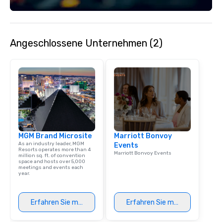
Angeschlossene Unternehmen (2)
MGM Brand Microsite
Marriott Bonvoy
As an industry leader, MGM
Events
Resorts operates more than 4
Marriott Bonvoy Events
million sq. ft. of convention
space and hosts over 5,000
meetings and events each
year.
Erfahren Sie mehr
Erfahren Sie mehr