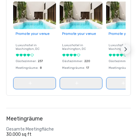
Promote your venue
Promote your venue
Promote your ve
Luxushotel in
Luxushotel in
Luxushotel in
Washington
, DC
Washington
, DC
Washington
, DC
Gästezimmer
:
237
Gästezimmer
:
220
Gästezimmer
:
237
Meetingräume
:
8
Meetingräume
:
17
Meetingräume
:
8
Meetingräume
Gesamte Meetingfläche
30.000 sq ft