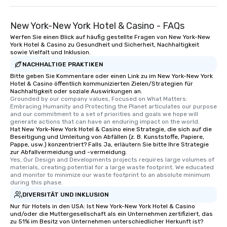
New York-New York Hotel & Casino - FAQs
Werfen Sie einen Blick auf häufig gestellte Fragen von New York-New
York Hotel & Casino zu Gesundheit und Sicherheit, Nachhaltigkeit
sowie Vielfalt und Inklusion.
NACHHALTIGE PRAKTIKEN
Bitte geben Sie Kommentare oder einen Link zu im New York-New York
Hotel & Casino öffentlich kommunizierten Zielen/Strategien für
Nachhaltigkeit oder soziale Auswirkungen an.
Grounded by our company values, Focused on What Matters: 
Embracing Humanity and Protecting the Planet articulates our purpose 
and our commitment to a set of priorities and goals we hope will 
generate actions that can have an enduring impact on the world.
Hat New York-New York Hotel & Casino eine Strategie, die sich auf die
Beseitigung und Umleitung von Abfällen (z. B. Kunststoffe, Papiere,
Pappe, usw.) konzentriert? Falls Ja, erläutern Sie bitte Ihre Strategie
zur Abfallvermeidung und -vermeidung.
Yes, Our Design and Developments projects requires large volumes of 
materials, creating potential for a large waste footprint. We educated 
and monitor to minimize our waste footprint to an absolute minimum 
during this phase.
DIVERSITÄT UND INKLUSION
Nur für Hotels in den USA: Ist New York-New York Hotel & Casino
und/oder die Muttergesellschaft als ein Unternehmen zertifiziert, das
zu 51% im Besitz von Unternehmen unterschiedlicher Herkunft ist?