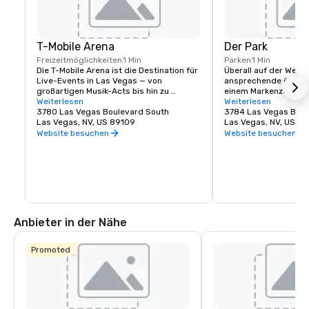
T-Mobile Arena
Der Park
Freizeitmöglichkeiten
1 Min
Parken
1 Min
Die T-Mobile Arena ist die Destination für 
Überall auf der Welt 
Live-Events in Las Vegas — von 
ansprechende öffentl
großartigen Musik-Acts bis hin zu 
einem Markenzeichen
aufregenden Sportveranstaltungen. Sie 
Weiterlesen
Städte geworden, und
Weiterlesen
hat einen neuen Standard dafür gesetzt, 
3780 Las Vegas Boulevard South
keine Ausnahme. MGM
3784 Las Vegas Boul
was Unterhaltung in der Stadt bedeutet, 
Las Vegas, NV, US 89109
traditionelle Fußgäng
Las Vegas, NV, US 8
die es am besten kann. In der T-Mobile 
erfunden und ein dyn
Website besuchen
Website besuchen
Arena mit 20.000 Sitzplätzen finden 
direkt am berühmten 
spannende Weltklasse-Events statt, bei 
geschaffen. Egal, ob 
denen für jeden etwas dabei ist — von 
suchen, an dem Sie s
UFC, Boxen, Hockey, Basketball und 
treffen oder vor eine
Bullenreiten bis hin zu hochkarätigen 
einen schnellen Imbi
Preisverleihungen und namhaften 
The Park und die T-Mo
Konzerten.
für jeden etwas. Entd
Energie und den Nerve
Anbieter in der Nähe
neuesten Viertels von
gesehen haben müss
Promoted