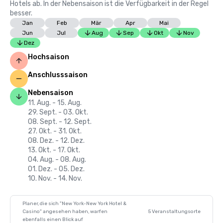
Hotels ab. In der Nebensaison ist die Verfügbarkeit in der Regel
besser.
Jan
Feb
Mär
Apr
Mai
Jun
Jul
Aug
Sep
Okt
Nov
Dez
Hochsaison
Anschlusssaison
Nebensaison
11. Aug. - 15. Aug.
29. Sept. - 03. Okt.
08. Sept. - 12. Sept.
27. Okt. - 31. Okt.
08. Dez. - 12. Dez.
13. Okt. - 17. Okt.
04. Aug. - 08. Aug.
01. Dez. - 05. Dez.
10. Nov. - 14. Nov.
Planer, die sich "New York-New York Hotel &
Casino" angesehen haben, warfen
5 Veranstaltungsorte
ebenfalls einen Blick auf