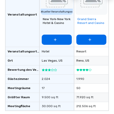
Aktueller Veranstaltungsort
Veranstaltungsort
New York-New York
Grand Sierra
Removed from
Hotel & Casino
Resort and Casino
favorites
Veranstaltungsortstyp
Hotel
Resort
Ort
Las Vegas
, US
Reno
, US
Bewertung des Veranstaltungsortes
Gästezimmer
2.024
1.990
Meetingräume
17
50
Größter Raum
9.500 sq ft
71.920 sq ft
Meetingfläche
30.000 sq ft
212.506 sq ft