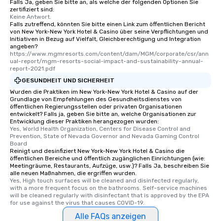
Falls Ja, geben Sie bitte an, als welche der folgenden Optionen Sie
zertifiziert sind:
Keine Antwort.
Falls zutreffend, könnten Sie bitte einen Link zum öffentlichen Bericht
von New York-New York Hotel & Casino über seine Verpflichtungen und
Initiativen in Bezug auf Vielfalt, Gleichberechtigung und Integration
angeben?
https://www.mgmresorts.com/content/dam/MGM/corporate/csr/ann
ual-report/mgm-resorts-social-impact-and-sustainability-annual-
report-2021.pdf
GESUNDHEIT UND SICHERHEIT
Wurden die Praktiken im New York-New York Hotel & Casino auf der
Grundlage von Empfehlungen des Gesundheitsdienstes von
öffentlichen Regierungsstellen oder privaten Organisationen
entwickelt? Falls ja, geben Sie bitte an, welche Organisationen zur
Entwicklung dieser Praktiken herangezogen wurden:
Yes, World Health Organization, Centers for Disease Control and 
Prevention, State of Nevada Governor and Nevada Gaming Control 
Board
Reinigt und desinfiziert New York-New York Hotel & Casino die
öffentlichen Bereiche und öffentlich zugänglichen Einrichtungen (wie:
Meetingräume, Restaurants, Aufzüge, usw.)? Falls Ja, beschreiben Sie
alle neuen Maßnahmen, die ergriffen wurden.
Yes, High touch surfaces will be cleaned and disinfected regularly, 
with a more frequent focus on the bathrooms. Self-service machines 
will be cleaned regularly with disinfectant that is approved by the EPA 
for use against the virus that causes COVID-19.
Alle FAQs anzeigen