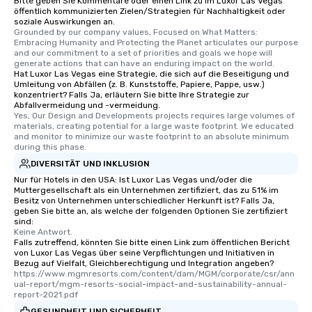
Bitte geben Sie Kommentare oder einen Link zu im Luxor Las Vegas
convenient and efficie
öffentlich kommunizierten Zielen/Strategien für Nachhaltigkeit oder
soziale Auswirkungen an.
experience is designed
Grounded by our company values, Focused on What Matters: 
restaurants are within
Embracing Humanity and Protecting the Planet articulates our purpose 
and our commitment to a set of priorities and goals we hope will 
walking distance of ea
generate actions that can have an enduring impact on the world.
short stroll allows you
Hat Luxor Las Vegas eine Strategie, die sich auf die Beseitigung und
members a chance to 
Umleitung von Abfällen (z. B. Kunststoffe, Papiere, Pappe, usw.)
konzentriert? Falls Ja, erläutern Sie bitte Ihre Strategie zur
networking opportunit
Abfallvermeidung und -vermeidung.
heading to the next pl
Yes, Our Design and Developments projects requires large volumes of 
materials, creating potential for a large waste footprint. We educated 
itinerary. You Get a Dinner and a Show
and monitor to minimize our waste footprint to an absolute minimum 
Our tours offer an exqu
during this phase.
entertainment. All tour
DIVERSITÄT UND INKLUSION
knowledgeable, profes
Nur für Hotels in den USA: Ist Luxor Las Vegas und/oder die
who leads the group on
Muttergesellschaft als ein Unternehmen zertifiziert, das zu 51% im
Besitz von Unternehmen unterschiedlicher Herkunft ist? Falls Ja,
offering engaging tidb
geben Sie bitte an, als welche der folgenden Optionen Sie zertifiziert
fascinating stories. S
sind:
interactive experience
Keine Antwort.
Falls zutreffend, könnten Sie bitte einen Link zum öffentlichen Bericht
along the way exclusive
von Luxor Las Vegas über seine Verpflichtungen und Initiativen in
ensuring there is neve
Bezug auf Vielfalt, Gleichberechtigung und Integration angeben?
https://www.mgmresorts.com/content/dam/MGM/corporate/csr/ann
Different Types of Cuis
ual-report/mgm-resorts-social-impact-and-sustainability-annual-
experiences offer the a
report-2021.pdf
several renowned rest
GESUNDHEIT UND SICHERHEIT