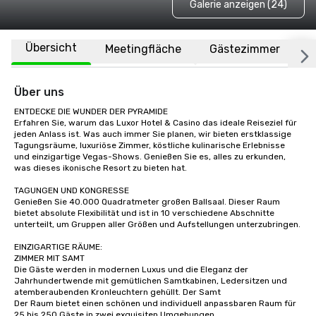
Galerie anzeigen (24)
Übersicht
Meetingfläche
Gästezimmer
O
Über uns
ENTDECKE DIE WUNDER DER PYRAMIDE

Erfahren Sie, warum das Luxor Hotel & Casino das ideale Reiseziel für 
jeden Anlass ist. Was auch immer Sie planen, wir bieten erstklassige 
Tagungsräume, luxuriöse Zimmer, köstliche kulinarische Erlebnisse 
und einzigartige Vegas-Shows. Genießen Sie es, alles zu erkunden, 
was dieses ikonische Resort zu bieten hat.

TAGUNGEN UND KONGRESSE

Genießen Sie 40.000 Quadratmeter großen Ballsaal. Dieser Raum 
bietet absolute Flexibilität und ist in 10 verschiedene Abschnitte 
unterteilt, um Gruppen aller Größen und Aufstellungen unterzubringen. 

EINZIGARTIGE RÄUME:

ZIMMER MIT SAMT

Die Gäste werden in modernen Luxus und die Eleganz der 
Jahrhundertwende mit gemütlichen Samtkabinen, Ledersitzen und 
atemberaubenden Kronleuchtern gehüllt. Der Samt

Der Raum bietet einen schönen und individuell anpassbaren Raum für 
25 bis 250 Gäste in zwei exquisiten Umgebungen.
