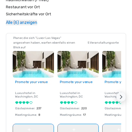
Restaurant vor Ort
Sicherheitskräfte vor Ort
Alle (6) anzeigen
Planer, die sich "Luxor Las Vegas"
angesehen haben, warfen ebenfalls einen
5 Veranstaltungsorte
Blick auf
Promote your venue
Promote your venue
Promote your ve
Luxushotel in
Luxushotel in
Luxushotel in
Washington
, DC
Washington
, DC
Washington
, DC
Gästezimmer
:
237
Gästezimmer
:
220
Gästezimmer
:
237
Meetingräume
:
8
Meetingräume
:
17
Meetingräume
:
8