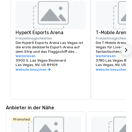
HyperX Esports Arena
T-Mobile Arena
Freizeitmöglichkeiten
Freizeitmöglichkeite
Die HyperX Esports Arena Las Vegas ist 
Die T-Mobile Arena ist
die erste dedizierte Esport-Arena auf 
Vegas für Live-Events
dem Strip und das Flaggschiff des 
fantastischen Musik-A
globalen Immobiliennetzwerks von Allied 
Weiterlesen
spannenden Sportvera
Weiterlesen
Esports in Nordamerika, Europa und 
3900 S. Las Vegas Boulevard
setzt einen neuen St
3780 Las Vegas Blvd
China. Die hochmoderne Arena ist nicht 
Las Vegas, NV, US 89109
Unterhaltung in der S
Las Vegas, NV, US 8
nur ein erstklassiges Meisterschaftsziel 
sie am besten kann. D
Website besuchen
Website besuchen
und eine Produktionsstätte für Inhalte 
mit 20.000 Sitzplätze
für Turniere und Matchups mit hohen 
aufregende Weltklass
Einsätzen, sondern auch eine 
denen für jeden etwas
wirkungsvolle und aufregende 
UFC, Boxen, Hockey, B
Umgebung, die alle Kriterien für Meetings 
Bullenreiten bis hin z
und besondere Ereignisse erfüllt. Der 
Preisverleihungen un
Veranstaltungsort verfügt über zwei 
Konzerten.
Bars, eine komplette Speisekarte und 
Anbieter in der Nähe
eine Retro-Videospiel-Lounge.
Promoted