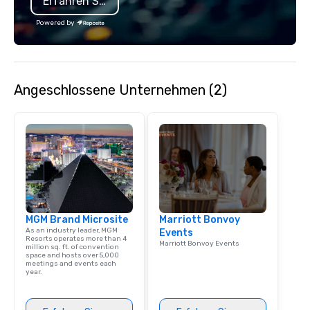
Erfahren Sie mehr
specializing in escort
with utmost care, who
Powered by
each experience with 
engaging information 
Lip Smacking Foodie T
entertaining activity 
Angeschlossene Unternehmen (2)
dining experience meld
that are sure to add ne
meeting events, from 
team building. All-Inclusive Group
Dining When meeting p
corporate group event
Smacking Foodie Tours,
group is assured a top
experience with three 
MGM Brand Microsite
Marriott Bonvoy
signature dishes at ea
As an industry leader, MGM
Events
Our affordable tours a
Resorts operates more than 4
Marriott Bonvoy Events
million sq. ft. of convention
person with tax and gr
space and hosts over 5,000
included. The only thi
meetings and events each
year.
are drinks. However, 
package upgrade is ava
provides guests a sign