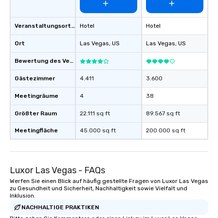
a special warm welcom
from the restaurant c
be printed featuring yo
Veranstaltungsortstyp
Hotel
Hotel
which can be an added 
those Instagram mome
Ort
Las Vegas
, US
Las Vegas
, US
For added ease, we ca
Bewertung des Veranstaltungsortes
transportation pick-up
as well as an event ph
Gästezimmer
4.411
3.600
for groups that desire 
experience, we can als
Meetingräume
4
38
an evening helicopter 
glittering lights of The S
Größter Raum
22.111 sq ft
89.567 sq ft
Memorable Experience f
Meetingfläche
45.000 sq ft
200.000 sq ft
Smacking Foodie Tours
to gather and dine tha
experienced, and all ar
remember. Our one-of-
Luxor Las Vegas - FAQs
are special, from the fi
Werfen Sie einen Blick auf häufig gestellte Fragen von Luxor Las Vegas
last. It’s an experienc
zu Gesundheit und Sicherheit, Nachhaltigkeit sowie Vielfalt und
will reminisce about lo
Inklusion.
leave. Location, Location, Location
NACHHALTIGE PRAKTIKEN
One of the best reason