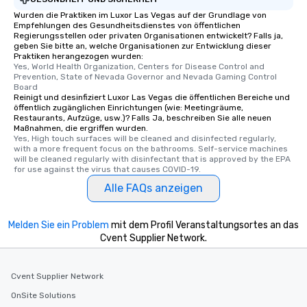
convenient outing, inc
Wurden die Praktiken im Luxor Las Vegas auf der Grundlage von
and your guests might
Empfehlungen des Gesundheitsdienstes von öffentlichen
discovered otherwise 
Regierungsstellen oder privaten Organisationen entwickelt? Falls ja,
geben Sie bitte an, welche Organisationen zur Entwicklung dieser
at a typical corporate 
Praktiken herangezogen wurden:
a way to try some of t
Yes, World Health Organization, Centers for Disease Control and 
Prevention, State of Nevada Governor and Nevada Gaming Control 
in the city and dive in
Board
cuisines and dishes. Al
Reinigt und desinfiziert Luxor Las Vegas die öffentlichen Bereiche und
selected dishes are cu
öffentlich zugänglichen Einrichtungen (wie: Meetingräume,
Restaurants, Aufzüge, usw.)? Falls Ja, beschreiben Sie alle neuen
high standards to ensu
Maßnahmen, die ergriffen wurden.
delight any palate. Tours Available
Yes, High touch surfaces will be cleaned and disinfected regularly, 
with a more frequent focus on the bathrooms. Self-service machines 
from Day to Night With
will be cleaned regularly with disinfectant that is approved by the EPA 
group experience, bookin
for use against the virus that causes COVID-19.
key. Whether you desir
Alle FAQs anzeigen
business hours or earl
after work, we can coo
you to provide options 
Melden Sie ein Problem
mit dem Profil Veranstaltungsortes an das
needs. Go for as Long or as Short as
Cvent Supplier Network.
You Like Along with fle
scheduling, Lip Smack
Cvent Supplier Network
Tours also provides a 
durations. Our shortes
OnSite Solutions