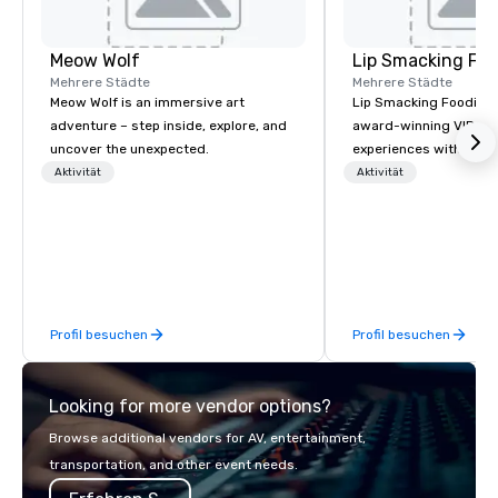
Meow Wolf
Lip Smacking Foo
Mehrere Städte
Mehrere Städte
Meow Wolf is an immersive art
Lip Smacking Foodie T
adventure – step inside, explore, and
award-winning VIP gro
uncover the unexpected.
experiences with visits
restaurants throughou
Aktivität
Aktivität
States. Choose either
activity or evening d
groups are escorted i
the best tables in the 
most-sought-after res
enjoy a parade of sign
Profil besuchen
Profil besuchen
and craft cocktails at 
with complete VIP serv
experience gives gues
Looking for more vendor options?
opportunity to sit next 
colleagues at each ven
Browse additional vendors for AV, entertainment,
mingle, and easily net
transportation, and other event needs.
is led by a professiona