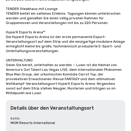
TENDER Steakhaus mit Lounge

TENDER bietet ein seltenes Erlebnis: Tagungen können unterbrochen 
werden und genießen Sie einen völlig privaten Rahmen für 
Gruppenessen und Veranstaltungen mit bis zu 220 Personen.

HyperX Esports Arena™

Die HyperX Esports Arena ist der erste permanente Esport-
Veranstaltungsort auf dem Strip und die einzigartige modulare Anlage 
ermöglicht kleine bis große, fachmännisch produzierte E-Sport- und 
Unterhaltungsveranstaltungen.

UNTERHALTUNG

Seien Sie bereit, unterhalten zu werden — Luxor ist die Heimat von 
America's Got Talent Las Vegas LIVE, dem internationalen Phänomen 
Blue Man Group, der urkomischen Komödie Carrot Top, der 
provokativen Erwachsenen-Revue FANTASY und dem ultimativen 
Wettkampf-Veranstaltungsort HyperX Esports Arena. Nirgendwo 
sonst auf dem Strip stehen Neugier, Mysterien und Intrigen so im 
Mittelpunkt wie Luxor.
Details über den Veranstaltungsort
Kette
MGM Resorts International