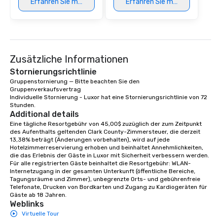
Erfahren Sie mehr
Erfahren Sie mehr
at various stops. Build Your Network
Our exclusive experien
ultimate networking op
a typical sit-down dinn
to engage the person t
Zusätzliche Informationen
right of you. Because 
place at multiple resta
Stornierungsrichtlinie
walking in between, th
Gruppenstornierung — Bitte beachten Sie den 
Gruppenverkaufsvertrag

countless opportunitie
Individuelle Stornierung - Luxor hat eine Stornierungsrichtlinie von 72 
with different people 
Stunden.
down at each venue a
Additional details
traverse along the way
Eine tägliche Resortgebühr von 45,00$ zuzüglich der zum Zeitpunkt 
des Aufenthalts geltenden Clark County-Zimmersteuer, die derzeit 
experiences not only 
13,38% beträgt (Änderungen vorbehalten), wird auf jede 
ways to network, but a
Hotelzimmerreservierung erhoben und beinhaltet Annehmlichkeiten, 
way to do so. Large Groups Welcome
die das Erlebnis der Gäste in Luxor mit Sicherheit verbessern werden. 
Lip Smacking Foodie To
Für alle registrierten Gäste beinhaltet die Resortgebühr: WLAN-
Internetzugang in der gesamten Unterkunft (öffentliche Bereiche, 
groups, small or large.
Tagungsräume und Zimmer), unbegrenzte Orts- und gebührenfreie 
experiences can acc
Telefonate, Drucken von Bordkarten und Zugang zu Kardiogeräten für 
groups from as few as
Gäste ab 18 Jahren.
Weblinks
as 500 guests, making
Virtuelle Tour
choice for any corpora