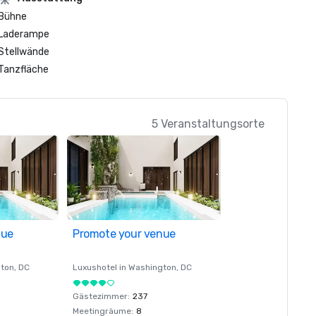
Bühne
Laderampe
Stellwände
Tanzfläche
5 Veranstaltungsorte
nue
Promote your venue
ton
, DC
Luxushotel in
Washington
, DC
Gästezimmer
:
237
Meetingräume
:
8