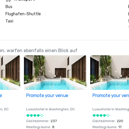
Bus
Flughafen-Shuttle
Taxi
en, warfen ebenfalls einen Blick auf
e
Promote your venue
Promote your ve
on
, DC
Luxushotel in
Washington
, DC
Luxushotel in
Washing
Gästezimmer
:
237
Gästezimmer
:
220
Meetingräume
:
8
Meetingräume
:
17