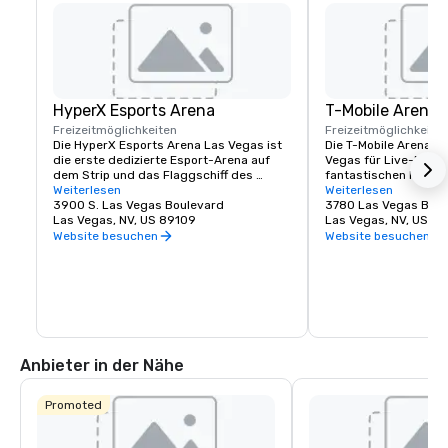
HyperX Esports Arena
T-Mobile Arena
Freizeitmöglichkeiten
Freizeitmöglichkeite
Die HyperX Esports Arena Las Vegas ist 
Die T-Mobile Arena ist
die erste dedizierte Esport-Arena auf 
Vegas für Live-Events
dem Strip und das Flaggschiff des 
fantastischen Musik-A
globalen Immobiliennetzwerks von Allied 
Weiterlesen
spannenden Sportvera
Weiterlesen
Esports in Nordamerika, Europa und 
3900 S. Las Vegas Boulevard
setzt einen neuen St
3780 Las Vegas Blvd
China. Die hochmoderne Arena ist nicht 
Las Vegas, NV, US 89109
Unterhaltung in der S
Las Vegas, NV, US 8
nur ein erstklassiges Meisterschaftsziel 
sie am besten kann. D
Website besuchen
Website besuchen
und eine Produktionsstätte für Inhalte 
mit 20.000 Sitzplätze
für Turniere und Matchups mit hohen 
aufregende Weltklass
Einsätzen, sondern auch eine 
denen für jeden etwas
wirkungsvolle und aufregende 
UFC, Boxen, Hockey, B
Umgebung, die alle Kriterien für Meetings 
Bullenreiten bis hin z
und besondere Ereignisse erfüllt. Der 
Preisverleihungen un
Veranstaltungsort verfügt über zwei 
Konzerten.
Bars, eine komplette Speisekarte und 
Anbieter in der Nähe
eine Retro-Videospiel-Lounge.
Promoted