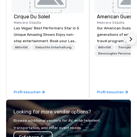
Cirque Du Soleil
American Guest
Mehrere Städte
Mehrere Städte
Las Vegas’ Best Performers Star in 5
Our American Guest fa
Unique Amazing Shows Enjoy non-
generations of experie
stop entertainment. Book your Las
travel program. Since 
Vegas show tickets.
mission has been to c
Aktivität
Gebuchte Unterhaltung
Aktivität
Transport
imagination of your c
Bevorzugtes Personal
with tailored incentive
meetings, and VIP trav
throughout the USA a
initial contact, throug
sourcing, contracting,
Profil besuchen
Profil besuchen
management, we treat 
if we were the client. 
network of global supp
Looking for more vendor options?
bring your vision to lif
passion, an internatio
Browse additional vendors for AV, entertainment,
American hospitality, 
transportation, and other event needs.
promise: your busines