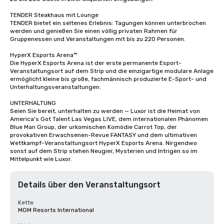
TENDER Steakhaus mit Lounge

TENDER bietet ein seltenes Erlebnis: Tagungen können unterbrochen 
werden und genießen Sie einen völlig privaten Rahmen für 
Gruppenessen und Veranstaltungen mit bis zu 220 Personen.

HyperX Esports Arena™

Die HyperX Esports Arena ist der erste permanente Esport-
Veranstaltungsort auf dem Strip und die einzigartige modulare Anlage 
ermöglicht kleine bis große, fachmännisch produzierte E-Sport- und 
Unterhaltungsveranstaltungen.

UNTERHALTUNG

Seien Sie bereit, unterhalten zu werden — Luxor ist die Heimat von 
America's Got Talent Las Vegas LIVE, dem internationalen Phänomen 
Blue Man Group, der urkomischen Komödie Carrot Top, der 
provokativen Erwachsenen-Revue FANTASY und dem ultimativen 
Wettkampf-Veranstaltungsort HyperX Esports Arena. Nirgendwo 
sonst auf dem Strip stehen Neugier, Mysterien und Intrigen so im 
Mittelpunkt wie Luxor.
Details über den Veranstaltungsort
Kette
MGM Resorts International