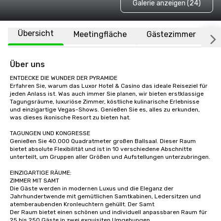
Galerie anzeigen (24)
Übersicht
Meetingfläche
Gästezimmer
O
Über uns
ENTDECKE DIE WUNDER DER PYRAMIDE

Erfahren Sie, warum das Luxor Hotel & Casino das ideale Reiseziel für 
jeden Anlass ist. Was auch immer Sie planen, wir bieten erstklassige 
Tagungsräume, luxuriöse Zimmer, köstliche kulinarische Erlebnisse 
und einzigartige Vegas-Shows. Genießen Sie es, alles zu erkunden, 
was dieses ikonische Resort zu bieten hat.

TAGUNGEN UND KONGRESSE

Genießen Sie 40.000 Quadratmeter großen Ballsaal. Dieser Raum 
bietet absolute Flexibilität und ist in 10 verschiedene Abschnitte 
unterteilt, um Gruppen aller Größen und Aufstellungen unterzubringen. 

EINZIGARTIGE RÄUME:

ZIMMER MIT SAMT

Die Gäste werden in modernen Luxus und die Eleganz der 
Jahrhundertwende mit gemütlichen Samtkabinen, Ledersitzen und 
atemberaubenden Kronleuchtern gehüllt. Der Samt

Der Raum bietet einen schönen und individuell anpassbaren Raum für 
25 bis 250 Gäste in zwei exquisiten Umgebungen.
