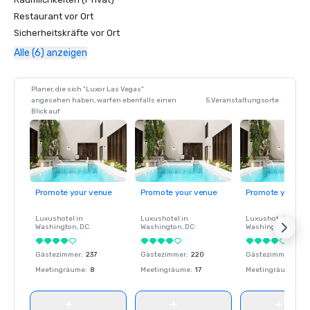
Restaurant vor Ort
Sicherheitskräfte vor Ort
Alle (6) anzeigen
Planer, die sich "Luxor Las Vegas"
angesehen haben, warfen ebenfalls einen
5 Veranstaltungsorte
Blick auf
Promote your venue
Promote your venue
Promote your ve
Luxushotel in
Luxushotel in
Luxushotel in
Washington
, DC
Washington
, DC
Washington
, DC
Gästezimmer
:
237
Gästezimmer
:
220
Gästezimmer
:
237
Meetingräume
:
8
Meetingräume
:
17
Meetingräume
:
8