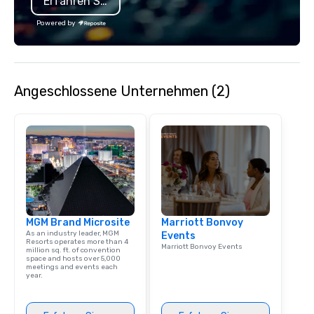
Erfahren Sie mehr
Powered by
Angeschlossene Unternehmen (2)
MGM Brand Microsite
Marriott Bonvoy
As an industry leader, MGM
Events
Resorts operates more than 4
Marriott Bonvoy Events
million sq. ft. of convention
space and hosts over 5,000
meetings and events each
year.