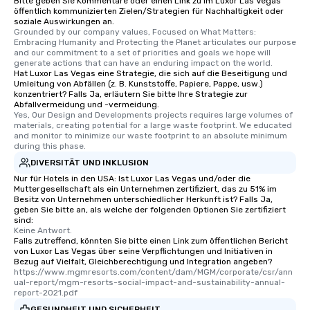
Bitte geben Sie Kommentare oder einen Link zu im Luxor Las Vegas
öffentlich kommunizierten Zielen/Strategien für Nachhaltigkeit oder
soziale Auswirkungen an.
Grounded by our company values, Focused on What Matters: 
Embracing Humanity and Protecting the Planet articulates our purpose 
and our commitment to a set of priorities and goals we hope will 
generate actions that can have an enduring impact on the world.
Hat Luxor Las Vegas eine Strategie, die sich auf die Beseitigung und
Umleitung von Abfällen (z. B. Kunststoffe, Papiere, Pappe, usw.)
konzentriert? Falls Ja, erläutern Sie bitte Ihre Strategie zur
Abfallvermeidung und -vermeidung.
Yes, Our Design and Developments projects requires large volumes of 
materials, creating potential for a large waste footprint. We educated 
and monitor to minimize our waste footprint to an absolute minimum 
during this phase.
DIVERSITÄT UND INKLUSION
Nur für Hotels in den USA: Ist Luxor Las Vegas und/oder die
Muttergesellschaft als ein Unternehmen zertifiziert, das zu 51% im
Besitz von Unternehmen unterschiedlicher Herkunft ist? Falls Ja,
geben Sie bitte an, als welche der folgenden Optionen Sie zertifiziert
sind:
Keine Antwort.
Falls zutreffend, könnten Sie bitte einen Link zum öffentlichen Bericht
von Luxor Las Vegas über seine Verpflichtungen und Initiativen in
Bezug auf Vielfalt, Gleichberechtigung und Integration angeben?
https://www.mgmresorts.com/content/dam/MGM/corporate/csr/ann
ual-report/mgm-resorts-social-impact-and-sustainability-annual-
report-2021.pdf
GESUNDHEIT UND SICHERHEIT