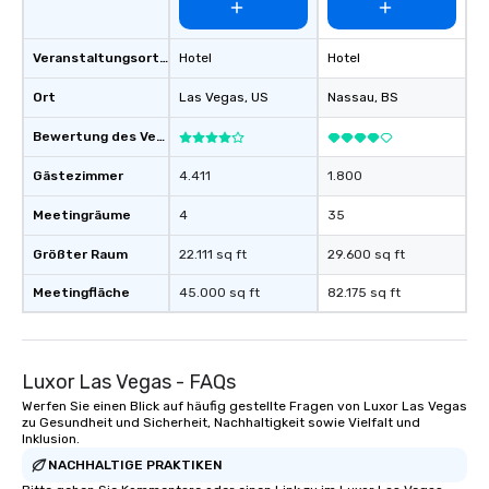
Veranstaltungsortstyp
Hotel
Hotel
Ort
Las Vegas
, US
Nassau
, BS
Bewertung des Veranstaltungsortes
Gästezimmer
4.411
1.800
Meetingräume
4
35
Größter Raum
22.111 sq ft
29.600 sq ft
Meetingfläche
45.000 sq ft
82.175 sq ft
Luxor Las Vegas - FAQs
Werfen Sie einen Blick auf häufig gestellte Fragen von Luxor Las Vegas
zu Gesundheit und Sicherheit, Nachhaltigkeit sowie Vielfalt und
Inklusion.
NACHHALTIGE PRAKTIKEN