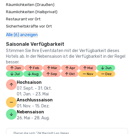
Räumlichkeiten (Draußen)
Räumlichkeiten (Halbprivat)
Restaurant vor Ort
Sicherheitskräfte vor Ort
Alle (6) anzeigen
Saisonale Verfügbarkeit
Stimmen Sie Ihre Eventdaten mit der Verfügbarkeit dieses
Hotels ab. In der Nebensaison ist die Verfügbarkeit in der Regel
besser.
Jan
Feb
Mär
Apr
Mai
Jun
Jul
Aug
Sep
Okt
Nov
Dez
Hochsaison
07. Sept. - 31. Okt.
01. Jan. - 23. Mai
Anschlusssaison
01. Nov. - 15. Dez.
Nebensaison
26. Mai - 28. Aug.
Planer, die sich "JW Marriott Las Vegas