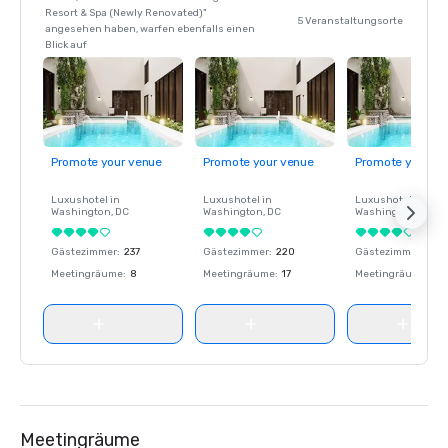
Resort & Spa (Newly Renovated)"
5 Veranstaltungsorte
angesehen haben, warfen ebenfalls einen
Blick auf
Promote your venue
Promote your venue
Promote your ve
Luxushotel in
Luxushotel in
Luxushotel in
Washington
, DC
Washington
, DC
Washington
, DC
Gästezimmer
:
237
Gästezimmer
:
220
Gästezimmer
:
237
Meetingräume
:
8
Meetingräume
:
17
Meetingräume
:
8
Meetingräume