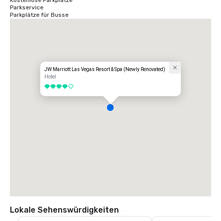
Kostenlose Parkplätze
verbindet Las Vegas mit wichtigen Märkten in Nordamerika, Europa, 
Parkservice
Asien und Lateinamerika.
Parkplätze für Busse
JW Marriott Las Vegas Resort & Spa (Newly Renovated)
Hotel
4 von 5
Lokale Sehenswürdigkeiten