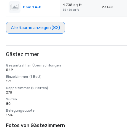
4.705 sq ft
Grand A-B
23 Fuß
86 x 56 sq ft
Alle Räume anzeigen (82)
Gästezimmer
Gesamtzahl an Übernachtungen
549
Einzelzimmer (1 Bett)
191
Doppelzimmer (2 Betten)
278
Suiten
80
Belegungsquote
13%
Fotos von Gästezimmern