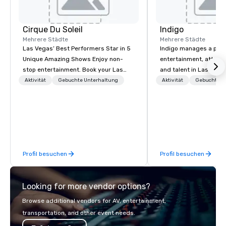
Cirque Du Soleil
Indigo
Mehrere Städte
Mehrere Städte
Las Vegas’ Best Performers Star in 5
Indigo manages a portfo
Unique Amazing Shows Enjoy non-
entertainment, attract
stop entertainment. Book your Las
and talent in Las Vega
Vegas show tickets.
and Atlantic City. We sp
Aktivität
Gebuchte Unterhaltung
Aktivität
Gebuchte U
business to business r
sales. Our friendly tea
you and your clients d
exceptional experiences
a third party; we work 
Producers to provide b
Profil besuchen
Profil besuchen
direct line of communi
unparalleled customer
Looking for more vendor options?
Browse additional vendors for AV, entertainment,
transportation, and other event needs.