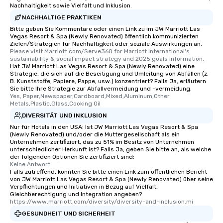
Nachhaltigkeit sowie Vielfalt und Inklusion.
NACHHALTIGE PRAKTIKEN
Bitte geben Sie Kommentare oder einen Link zu im JW Marriott Las
Vegas Resort & Spa (Newly Renovated) öffentlich kommunizierten
Zielen/Strategien für Nachhaltigkeit oder soziale Auswirkungen an.
Please visit Marriott.com/Serve360 for Marriott International's 
sustainability & social impact strategy and 2025 goals information.
Hat JW Marriott Las Vegas Resort & Spa (Newly Renovated) eine
Strategie, die sich auf die Beseitigung und Umleitung von Abfällen (z.
B. Kunststoffe, Papiere, Pappe, usw.) konzentriert? Falls Ja, erläutern
Sie bitte Ihre Strategie zur Abfallvermeidung und -vermeidung.
Yes, Paper,Newspaper,Cardboard,Mixed,Aluminum,Other 
Metals,Plastic,Glass,Cooking Oil
DIVERSITÄT UND INKLUSION
Nur für Hotels in den USA: Ist JW Marriott Las Vegas Resort & Spa
(Newly Renovated) und/oder die Muttergesellschaft als ein
Unternehmen zertifiziert, das zu 51% im Besitz von Unternehmen
unterschiedlicher Herkunft ist? Falls Ja, geben Sie bitte an, als welche
der folgenden Optionen Sie zertifiziert sind:
Keine Antwort.
Falls zutreffend, könnten Sie bitte einen Link zum öffentlichen Bericht
von JW Marriott Las Vegas Resort & Spa (Newly Renovated) über seine
Verpflichtungen und Initiativen in Bezug auf Vielfalt,
Gleichberechtigung und Integration angeben?
https://www.marriott.com/diversity/diversity-and-inclusion.mi
GESUNDHEIT UND SICHERHEIT