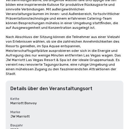
Versammlungsräume, beruhigende Wasserfälle und üppige Gärten 
bilden eine inspirierende Kulisse für produktive Rückzugsorte und 
sinnvolle Verbindungen. Mit außergewöhnlichen 
Veranstaltungsräumen im Innen- und Außenbereich, fortschrittlicher 
Präsentationstechnologie und einem erfahrenen Catering-Team 
können Besprechungen mühelos in einer Umgebung stattfinden, die 
auf Ausgewogenheit und Konzentration ausgelegt ist.

Nach Abschluss der Sitzung können die Teilnehmer aus einer Vielzahl 
von Erlebnissen wählen, ob sie die zahlreichen Annehmlichkeiten des 
Resorts genießen, im Spa Aquae entspannen, 
Meisterschaftsgolfplätze ausprobieren oder sich in die Energie und 
Aufregung des nur wenige Minuten entfernten Las Vegas wagen. Das 
JW Marriott Las Vegas Resort & Spa ist der ideale Gruppenurlaub. Es 
vereint neu renovierte Tagungsräume, eine ruhige Umgebung und 
einen mühelosen Zugang zu den faszinierendsten Attraktionen der 
Stadt.
Details über den Veranstaltungsort
Kette
Marriott Bonvoy
Marke
JW Marriott
Baujahr