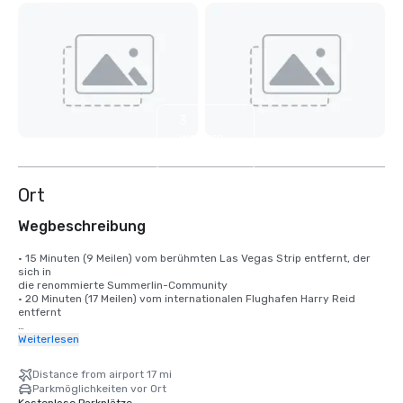
3
weitere
anzeigen
Ort
Wegbeschreibung
• 15 Minuten (9 Meilen) vom berühmten Las Vegas Strip entfernt, der 
sich in 

die renommierte Summerlin-Community

• 20 Minuten (17 Meilen) vom internationalen Flughafen Harry Reid 
entfernt

Ein Reiseziel, das die Besucherzahlen gegenüber anderen Reisezielen 
Weiterlesen
um 10% erhöht.

Distance from airport 17 mi
Der Harry Reid International Airport (LAS) bietet Nonstop-
Parkmöglichkeiten vor Ort
Verbindungen zu mehr als 170 Zielen in den USA und im Ausland und 