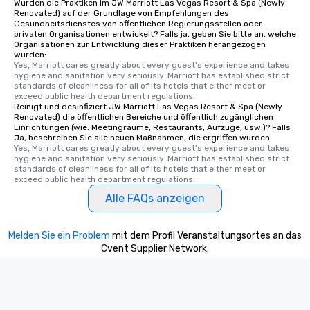
Wurden die Praktiken im JW Marriott Las Vegas Resort & Spa (Newly
Renovated) auf der Grundlage von Empfehlungen des
Gesundheitsdienstes von öffentlichen Regierungsstellen oder
privaten Organisationen entwickelt? Falls ja, geben Sie bitte an, welche
Organisationen zur Entwicklung dieser Praktiken herangezogen
wurden:
Yes, Marriott cares greatly about every guest's experience and takes 
hygiene and sanitation very seriously. Marriott has established strict 
standards of cleanliness for all of its hotels that either meet or 
exceed public health department regulations. 
Reinigt und desinfiziert JW Marriott Las Vegas Resort & Spa (Newly
Renovated) die öffentlichen Bereiche und öffentlich zugänglichen
Einrichtungen (wie: Meetingräume, Restaurants, Aufzüge, usw.)? Falls
Ja, beschreiben Sie alle neuen Maßnahmen, die ergriffen wurden.
Yes, Marriott cares greatly about every guest's experience and takes 
hygiene and sanitation very seriously. Marriott has established strict 
standards of cleanliness for all of its hotels that either meet or 
exceed public health department regulations. 
Alle FAQs anzeigen
Melden Sie ein Problem
mit dem Profil Veranstaltungsortes an das
Cvent Supplier Network.