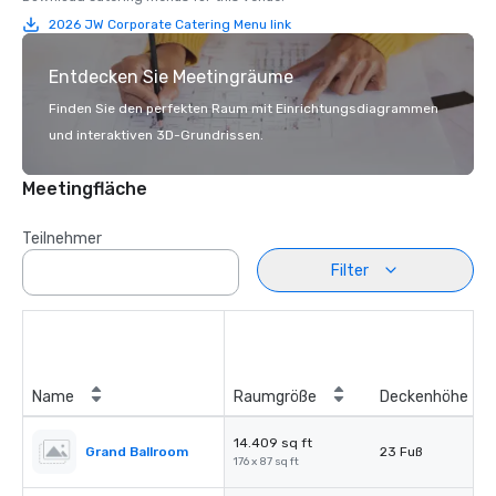
2026 JW Corporate Catering Menu link
Entdecken Sie Meetingräume
Finden Sie den perfekten Raum mit Einrichtungsdiagrammen
und interaktiven 3D-Grundrissen.
Meetingfläche
Teilnehmer
Filter
Name
Raumgröße
Deckenhöhe
14.409 sq ft
Grand Ballroom
23 Fuß
176 x 87 sq ft