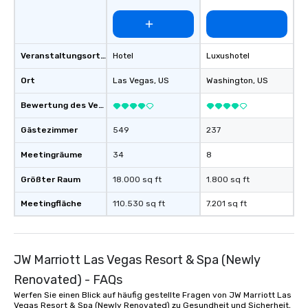
Veranstaltungsortstyp
Hotel
Luxushotel
Ort
Las Vegas
, US
Washington
, US
Bewertung des Veranstaltungsortes
Gästezimmer
549
237
Meetingräume
34
8
Größter Raum
18.000 sq ft
1.800 sq ft
Meetingfläche
110.530 sq ft
7.201 sq ft
JW Marriott Las Vegas Resort & Spa (Newly
Renovated) - FAQs
Werfen Sie einen Blick auf häufig gestellte Fragen von JW Marriott Las
Vegas Resort & Spa (Newly Renovated) zu Gesundheit und Sicherheit,