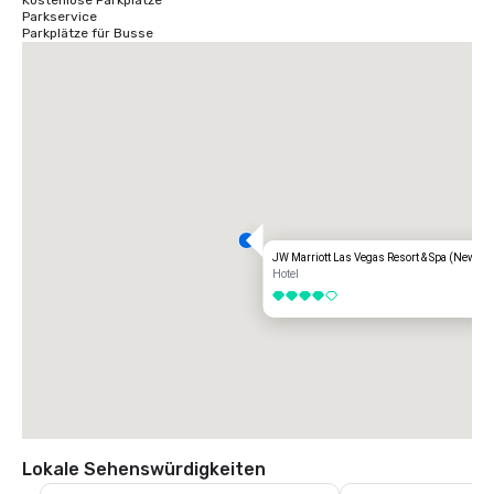
Kostenlose Parkplätze
verbindet Las Vegas mit wichtigen Märkten in Nordamerika, Europa, 
Parkservice
Asien und Lateinamerika.
Parkplätze für Busse
JW Marriott Las Vegas Resort & Spa (Newly 
Hotel
4 von 5
Lokale Sehenswürdigkeiten