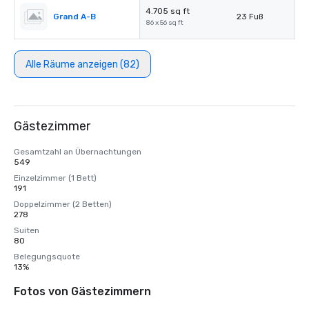
4.705 sq ft
Grand A-B
23 Fuß
86 x 56 sq ft
Alle Räume anzeigen (82)
Gästezimmer
Gesamtzahl an Übernachtungen
549
Einzelzimmer (1 Bett)
191
Doppelzimmer (2 Betten)
278
Suiten
80
Belegungsquote
13%
Fotos von Gästezimmern