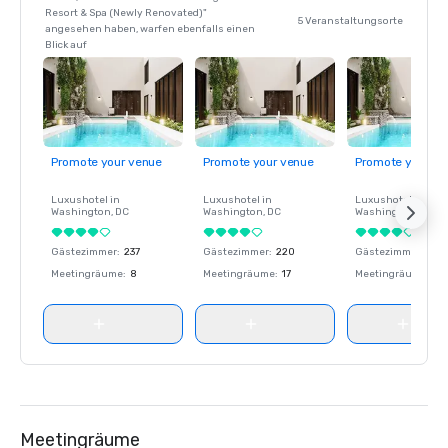
Resort & Spa (Newly Renovated)"
5 Veranstaltungsorte
angesehen haben, warfen ebenfalls einen
Blick auf
Promote your venue
Promote your venue
Promote your ve
Luxushotel in
Luxushotel in
Luxushotel in
Washington
, DC
Washington
, DC
Washington
, DC
Gästezimmer
:
237
Gästezimmer
:
220
Gästezimmer
:
237
Meetingräume
:
8
Meetingräume
:
17
Meetingräume
:
8
Meetingräume