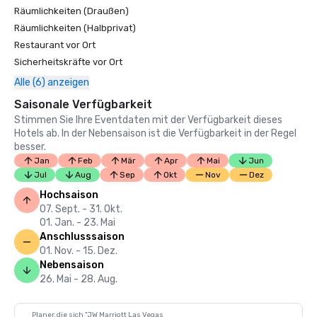
Räumlichkeiten (Draußen)
Räumlichkeiten (Halbprivat)
Restaurant vor Ort
Sicherheitskräfte vor Ort
Alle (6) anzeigen
Saisonale Verfügbarkeit
Stimmen Sie Ihre Eventdaten mit der Verfügbarkeit dieses
Hotels ab. In der Nebensaison ist die Verfügbarkeit in der Regel
besser.
Jan
Feb
Mär
Apr
Mai
Jun
Jul
Aug
Sep
Okt
Nov
Dez
Hochsaison
07. Sept. - 31. Okt.
01. Jan. - 23. Mai
Anschlusssaison
01. Nov. - 15. Dez.
Nebensaison
26. Mai - 28. Aug.
Planer, die sich "JW Marriott Las Vegas