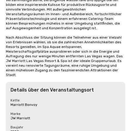
Versammlungsräume, beruhigende Wasserfälle und üppige Gärten 
bilden eine inspirierende Kulisse für produktive Rückzugsorte und 
sinnvolle Verbindungen. Mit außergewöhnlichen 
Veranstaltungsräumen im Innen- und Außenbereich, fortschrittlicher 
Präsentationstechnologie und einem erfahrenen Catering-Team 
können Besprechungen mühelos in einer Umgebung stattfinden, die 
auf Ausgewogenheit und Konzentration ausgelegt ist.

Nach Abschluss der Sitzung können die Teilnehmer aus einer Vielzahl 
von Erlebnissen wählen, ob sie die zahlreichen Annehmlichkeiten des 
Resorts genießen, im Spa Aquae entspannen, 
Meisterschaftsgolfplätze ausprobieren oder sich in die Energie und 
Aufregung des nur wenige Minuten entfernten Las Vegas wagen. Das 
JW Marriott Las Vegas Resort & Spa ist der ideale Gruppenurlaub. Es 
vereint neu renovierte Tagungsräume, eine ruhige Umgebung und 
einen mühelosen Zugang zu den faszinierendsten Attraktionen der 
Stadt.
Details über den Veranstaltungsort
Kette
Marriott Bonvoy
Marke
JW Marriott
Baujahr