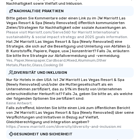
Nachhaltigkeit sowie Vielfalt und Inklusion.
NACHHALTIGE PRAKTIKEN
Bitte geben Sie Kommentare oder einen Link zu im JW Marriott Las
Vegas Resort & Spa (Newly Renovated) öffentlich kommunizierten
Zielen/Strategien für Nachhaltigkeit oder soziale Auswirkungen an.
Please visit Marriott.com/Serve360 for Marriott International's 
sustainability & social impact strategy and 2025 goals information.
Hat JW Marriott Las Vegas Resort & Spa (Newly Renovated) eine
Strategie, die sich auf die Beseitigung und Umleitung von Abfällen (z.
B. Kunststoffe, Papiere, Pappe, usw.) konzentriert? Falls Ja, erläutern
Sie bitte Ihre Strategie zur Abfallvermeidung und -vermeidung.
Yes, Paper,Newspaper,Cardboard,Mixed,Aluminum,Other 
Metals,Plastic,Glass,Cooking Oil
DIVERSITÄT UND INKLUSION
Nur für Hotels in den USA: Ist JW Marriott Las Vegas Resort & Spa
(Newly Renovated) und/oder die Muttergesellschaft als ein
Unternehmen zertifiziert, das zu 51% im Besitz von Unternehmen
unterschiedlicher Herkunft ist? Falls Ja, geben Sie bitte an, als welche
der folgenden Optionen Sie zertifiziert sind:
Keine Antwort.
Falls zutreffend, könnten Sie bitte einen Link zum öffentlichen Bericht
von JW Marriott Las Vegas Resort & Spa (Newly Renovated) über seine
Verpflichtungen und Initiativen in Bezug auf Vielfalt,
Gleichberechtigung und Integration angeben?
https://www.marriott.com/diversity/diversity-and-inclusion.mi
GESUNDHEIT UND SICHERHEIT