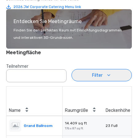
2026 JW Corporate Catering Menu link
Entdecken Sie Meetingräume
Finden Sie den perfekten Raum mit Einrichtungsdiagrammen
und interaktiven 3D-Grundrissen.
Meetingfläche
Teilnehmer
Filter
Name
Raumgröße
Deckenhöhe
14.409 sq ft
Grand Ballroom
23 Fuß
176 x 87 sq ft