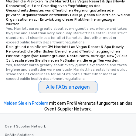
Wurden die Praktiken im JW Marriott Las Vegas Resort & Spa (Newly
Renovated) auf der Grundlage von Empfehlungen des
Gesundheitsdienstes von öffentlichen Regierungsstellen oder
privaten Organisationen entwickelt? Falls ja, geben Sie bitte an, welche
Organisationen zur Entwicklung dieser Praktiken herangezogen
wurden:
Yes, Marriott cares greatly about every guest's experience and takes 
hygiene and sanitation very seriously. Marriott has established strict 
standards of cleanliness for all of its hotels that either meet or 
exceed public health department regulations. 
Reinigt und desinfiziert JW Marriott Las Vegas Resort & Spa (Newly
Renovated) die öffentlichen Bereiche und öffentlich zugänglichen
Einrichtungen (wie: Meetingräume, Restaurants, Aufzüge, usw.)? Falls
Ja, beschreiben Sie alle neuen Maßnahmen, die ergriffen wurden.
Yes, Marriott cares greatly about every guest's experience and takes 
hygiene and sanitation very seriously. Marriott has established strict 
standards of cleanliness for all of its hotels that either meet or 
exceed public health department regulations. 
Alle FAQs anzeigen
Melden Sie ein Problem
mit dem Profil Veranstaltungsortes an das
Cvent Supplier Network.
Cvent Supplier Network
OnSite Solutions