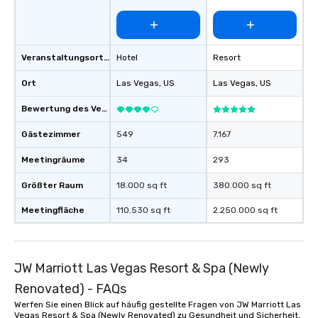
Veranstaltungsortstyp
Hotel
Resort
Ort
Las Vegas
, US
Las Vegas
, US
Bewertung des Veranstaltungsortes
Gästezimmer
549
7.167
Meetingräume
34
293
Größter Raum
18.000 sq ft
380.000 sq ft
Meetingfläche
110.530 sq ft
2.250.000 sq ft
JW Marriott Las Vegas Resort & Spa (Newly
Renovated) - FAQs
Werfen Sie einen Blick auf häufig gestellte Fragen von JW Marriott Las
Vegas Resort & Spa (Newly Renovated) zu Gesundheit und Sicherheit,