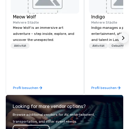
Meow Wolf
Indigo
Mehrere Städte
Mehrere Städte
Meow Wolf is an immersive art
Indigo manages a portfo
adventure – step inside, explore, and
entertainment, attract
uncover the unexpected.
and talent in Las Vega
and Atlantic City. We sp
Aktivität
Aktivität
Gebuchte U
business to business r
sales. Our friendly tea
you and your clients d
exceptional experiences
a third party; we work 
Producers to provide b
Profil besuchen
Profil besuchen
direct line of communi
unparalleled customer
Looking for more vendor options?
Browse additional vendors for AV, entertainment,
transportation, and other event needs.