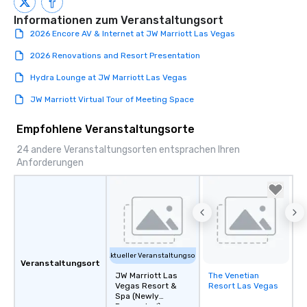
Informationen zum Veranstaltungsort
2026 Encore AV & Internet at JW Marriott Las Vegas
2026 Renovations and Resort Presentation
Hydra Lounge at JW Marriott Las Vegas
JW Marriott Virtual Tour of Meeting Space
Empfohlene Veranstaltungsorte
24 andere Veranstaltungsorten entsprachen Ihren
Anforderungen
Aktueller Veranstaltungsort
Veranstaltungsort
JW Marriott Las
The Venetian
Removed from
Vegas Resort &
Resort Las Vegas
favorites
Spa (Newly
Renovated)