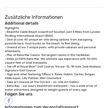
Zusätzliche Informationen
Additional details
Highlights:

• Beautiful Cable Beach oceanfront location, just 6 Miles from Lynden 
Pindling International Airport (NAS).

• Dine at over 45 unique on-site dining options from easygoing 
poolside bars, food trucks on the beach, to fine dining

• Unwind at our 7 unique pools, with private cabanas and personal 
attendants

• Play at Baha Mar Casino, the largest casino in the Caribbean

• Relax at ESPA Baha Mar, the ultimate spa experience with 30,000 
square feet of total tranquility 

• Tee off at Royal Blue™ Golf Course, the par-72, 18-hole Jack Nicklaus 
Signature Golf Course

• High end retail featuring Tiffany’s, Rolex, Hublot, Cartier, Bvlgari, 
Vilebrequin, Lilly Pulitzer, MAC Cosmetics

• Take art classes at The Current – on-site Art Gallery

• Baha Bay - our luxury beachfront waterpark - has a wide array of 
water attractions designed to delight guests of every age
Folgen Sie uns
Informationen zum Veranstaltungsort