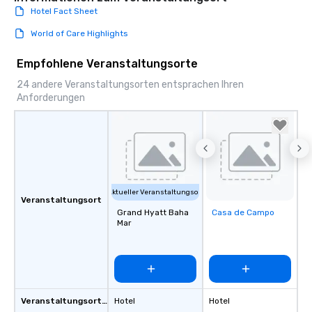
Hotel Fact Sheet
World of Care Highlights
Empfohlene Veranstaltungsorte
24 andere Veranstaltungsorten entsprachen Ihren
Anforderungen
Aktueller Veranstaltungsort
Veranstaltungsort
Grand Hyatt Baha
Casa de Campo
Removed from
Mar
favorites
Veranstaltungsortstyp
Hotel
Hotel