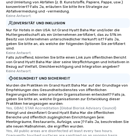
und Umleitung von Abfällen (z. B. Kunststoffe, Papiere, Pappe, usw.)
konzentriert? Falls Ja, erläutern Sie bitte Ihre Strategie zur
Abfallvermeidung und -vermeidung.
Keine Antwort.
DIVERSITÄT UND INKLUSION
Nur für Hotels in den USA: Ist Grand Hyatt Baha Mar und/oder die
Muttergesellschaft als ein Unternehmen zertifiziert, das zu 51% im
Besitz von Unternehmen unterschiedlicher Herkunft ist? Falls Ja,
geben Sie bitte an, als welche der folgenden Optionen Sie zertifiziert
sind:
Keine Antwort.
Falls zutreffend, könnten Sie bitte einen Link zum öffentlichen Bericht
von Grand Hyatt Baha Mar über seine Verpflichtungen und Initiativen in
Bezug auf Vielfalt, Gleichberechtigung und Integration angeben?
Keine Antwort.
GESUNDHEIT UND SICHERHEIT
Wurden die Praktiken im Grand Hyatt Baha Mar auf der Grundlage von
Empfehlungen des Gesundheitsdienstes von öffentlichen
Regierungsstellen oder privaten Organisationen entwickelt? Falls ja,
geben Sie bitte an, welche Organisationen zur Entwicklung dieser
Praktiken herangezogen wurden:
Yes, GBAC STAR Accreditation (Global Biorisk Advisory Council)
Reinigt und desinfiziert Grand Hyatt Baha Mar die öffentlichen
Bereiche und öffentlich zugänglichen Einrichtungen (wie:
Meetingräume, Restaurants, Aufzüge, usw.)? Falls Ja, beschreiben Sie
alle neuen Maßnahmen, die ergriffen wurden.
Yes, All public areas are disinfected at least every two hours. 
Grequently touched surfaces are sanitized on an ongoing basis 