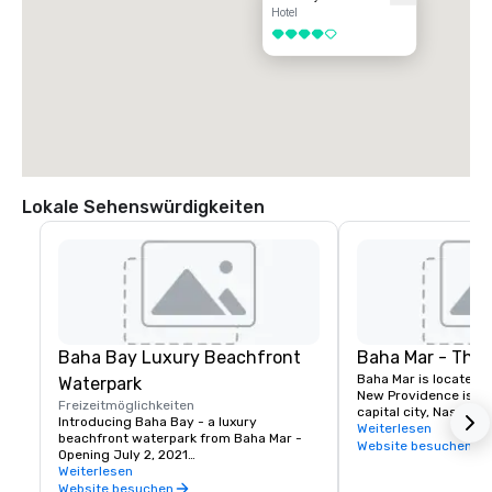
Hotel
4 von 5
Lokale Sehenswürdigkeiten
Baha Bay Luxury Beachfront
Baha Mar - The 
Baha Mar is located o
Waterpark
New Providence islan
Freizeitmöglichkeiten
capital city, Nassau. 
Introducing Baha Bay - a luxury 
hectares along one of
Weiterlesen
beachfront waterpark from Baha Mar - 
beautiful white sand
Website besuchen
Opening July 2, 2021

is home to astonishin
Weiterlesen
artful luxury unique 
Inspired by the natural beauty of The 
Website besuchen