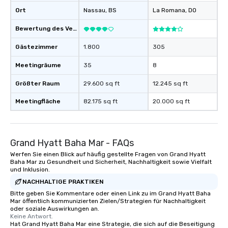
Ort
Nassau
, BS
La Romana
, DO
Bewertung des Veranstaltungsortes
Gästezimmer
1.800
305
Meetingräume
35
8
Größter Raum
29.600 sq ft
12.245 sq ft
Meetingfläche
82.175 sq ft
20.000 sq ft
Grand Hyatt Baha Mar - FAQs
Werfen Sie einen Blick auf häufig gestellte Fragen von Grand Hyatt
Baha Mar zu Gesundheit und Sicherheit, Nachhaltigkeit sowie Vielfalt
und Inklusion.
NACHHALTIGE PRAKTIKEN
Bitte geben Sie Kommentare oder einen Link zu im Grand Hyatt Baha
Mar öffentlich kommunizierten Zielen/Strategien für Nachhaltigkeit
oder soziale Auswirkungen an.
Keine Antwort.
Hat Grand Hyatt Baha Mar eine Strategie, die sich auf die Beseitigung