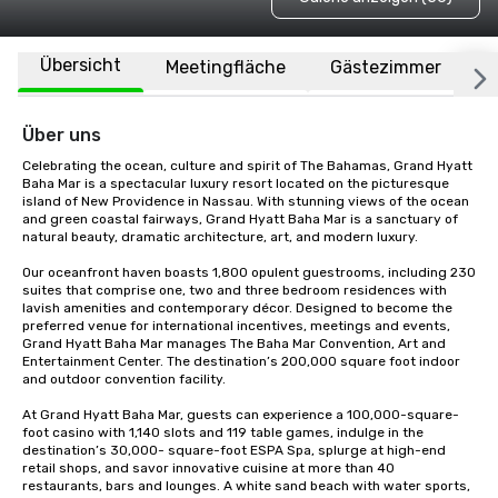
Übersicht
Meetingfläche
Gästezimmer
O
Über uns
Celebrating the ocean, culture and spirit of The Bahamas, Grand Hyatt 
Baha Mar is a spectacular luxury resort located on the picturesque 
island of New Providence in Nassau. With stunning views of the ocean 
and green coastal fairways, Grand Hyatt Baha Mar is a sanctuary of 
natural beauty, dramatic architecture, art, and modern luxury. 

Our oceanfront haven boasts 1,800 opulent guestrooms, including 230 
suites that comprise one, two and three bedroom residences with 
lavish amenities and contemporary décor. Designed to become the 
preferred venue for international incentives, meetings and events, 
Grand Hyatt Baha Mar manages The Baha Mar Convention, Art and 
Entertainment Center. The destination’s 200,000 square foot indoor 
and outdoor convention facility. 

At Grand Hyatt Baha Mar, guests can experience a 100,000-square-
foot casino with 1,140 slots and 119 table games, indulge in the 
destination’s 30,000- square-foot ESPA Spa, splurge at high-end 
retail shops, and savor innovative cuisine at more than 40 
restaurants, bars and lounges. A white sand beach with water sports, 