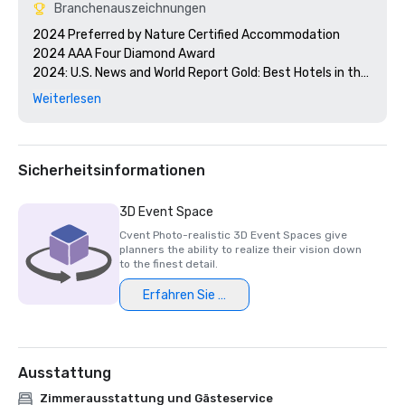
Branchenauszeichnungen
2024 Preferred by Nature Certified Accommodation 

2024 AAA Four Diamond Award

2024: U.S. News and World Report Gold: Best Hotels in the 
Caribbean 

Weiterlesen
2024 Smart Meetings - Best Island Hotel 

2024 Cvent's Top 250 Meeting Hotels in North America

2024 Conde Nast Traveler - Reader's Choice Award Top 
Resorts in the Atlantic Islands

Sicherheitsinformationen
3D Event Space
Cvent Photo-realistic 3D Event Spaces give
planners the ability to realize their vision down
to the finest detail.
Erfahren Sie mehr
Ausstattung
Zimmerausstattung und Gästeservice