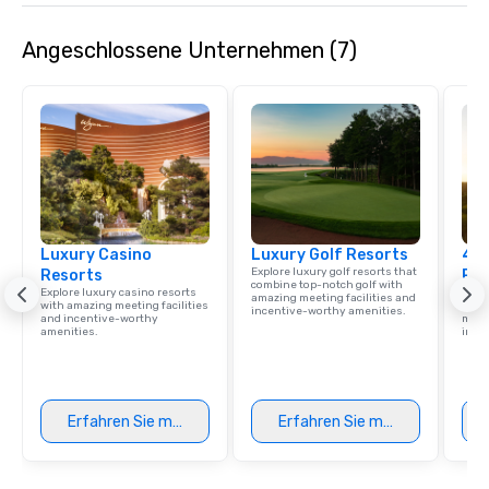
Angeschlossene Unternehmen (7)
Luxury Casino
Luxury Golf Resorts
4 S
Explore luxury golf resorts that
Resorts
Res
combine top-notch golf with
Explore luxury casino resorts
Disco
amazing meeting facilities and
with amazing meeting facilities
hotel
incentive-worthy amenities.
and incentive-worthy
meeti
amenities.
ince
Erfahren Sie mehr
Erfahren Sie mehr