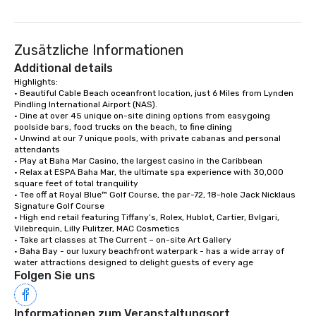
Zusätzliche Informationen
Additional details
Highlights:

• Beautiful Cable Beach oceanfront location, just 6 Miles from Lynden 
Pindling International Airport (NAS).

• Dine at over 45 unique on-site dining options from easygoing 
poolside bars, food trucks on the beach, to fine dining

• Unwind at our 7 unique pools, with private cabanas and personal 
attendants

• Play at Baha Mar Casino, the largest casino in the Caribbean

• Relax at ESPA Baha Mar, the ultimate spa experience with 30,000 
square feet of total tranquility 

• Tee off at Royal Blue™ Golf Course, the par-72, 18-hole Jack Nicklaus 
Signature Golf Course

• High end retail featuring Tiffany’s, Rolex, Hublot, Cartier, Bvlgari, 
Vilebrequin, Lilly Pulitzer, MAC Cosmetics

• Take art classes at The Current – on-site Art Gallery

• Baha Bay - our luxury beachfront waterpark - has a wide array of 
water attractions designed to delight guests of every age
Folgen Sie uns
Informationen zum Veranstaltungsort