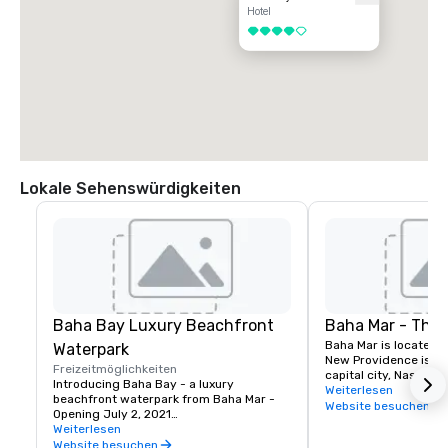
Hotel
4 von 5
Lokale Sehenswürdigkeiten
Baha Bay Luxury Beachfront
Baha Mar - The 
Baha Mar is located o
Waterpark
New Providence islan
Freizeitmöglichkeiten
capital city, Nassau. 
Introducing Baha Bay - a luxury 
hectares along one of
Weiterlesen
beachfront waterpark from Baha Mar - 
beautiful white sand
Website besuchen
Opening July 2, 2021

is home to astonishin
Weiterlesen
artful luxury unique 
Inspired by the natural beauty of The 
Website besuchen