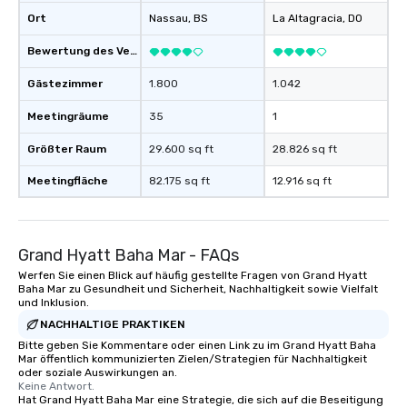
Ort
Nassau
, BS
La Altagracia
, DO
Bewertung des Veranstaltungsortes
Gästezimmer
1.800
1.042
Meetingräume
35
1
Größter Raum
29.600 sq ft
28.826 sq ft
Meetingfläche
82.175 sq ft
12.916 sq ft
Grand Hyatt Baha Mar - FAQs
Werfen Sie einen Blick auf häufig gestellte Fragen von Grand Hyatt
Baha Mar zu Gesundheit und Sicherheit, Nachhaltigkeit sowie Vielfalt
und Inklusion.
NACHHALTIGE PRAKTIKEN
Bitte geben Sie Kommentare oder einen Link zu im Grand Hyatt Baha
Mar öffentlich kommunizierten Zielen/Strategien für Nachhaltigkeit
oder soziale Auswirkungen an.
Keine Antwort.
Hat Grand Hyatt Baha Mar eine Strategie, die sich auf die Beseitigung