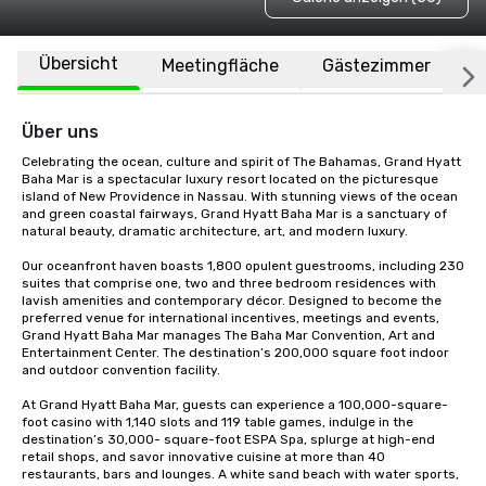
Übersicht
Meetingfläche
Gästezimmer
O
Über uns
Celebrating the ocean, culture and spirit of The Bahamas, Grand Hyatt 
Baha Mar is a spectacular luxury resort located on the picturesque 
island of New Providence in Nassau. With stunning views of the ocean 
and green coastal fairways, Grand Hyatt Baha Mar is a sanctuary of 
natural beauty, dramatic architecture, art, and modern luxury. 

Our oceanfront haven boasts 1,800 opulent guestrooms, including 230 
suites that comprise one, two and three bedroom residences with 
lavish amenities and contemporary décor. Designed to become the 
preferred venue for international incentives, meetings and events, 
Grand Hyatt Baha Mar manages The Baha Mar Convention, Art and 
Entertainment Center. The destination’s 200,000 square foot indoor 
and outdoor convention facility. 

At Grand Hyatt Baha Mar, guests can experience a 100,000-square-
foot casino with 1,140 slots and 119 table games, indulge in the 
destination’s 30,000- square-foot ESPA Spa, splurge at high-end 
retail shops, and savor innovative cuisine at more than 40 
restaurants, bars and lounges. A white sand beach with water sports, 