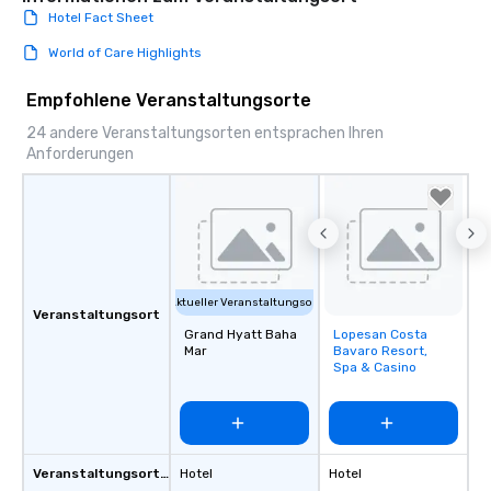
Hotel Fact Sheet
World of Care Highlights
Empfohlene Veranstaltungsorte
24 andere Veranstaltungsorten entsprachen Ihren
Anforderungen
Aktueller Veranstaltungsort
Veranstaltungsort
Grand Hyatt Baha
Lopesan Costa
Removed from
Mar
Bavaro Resort,
favorites
Spa & Casino
Veranstaltungsortstyp
Hotel
Hotel