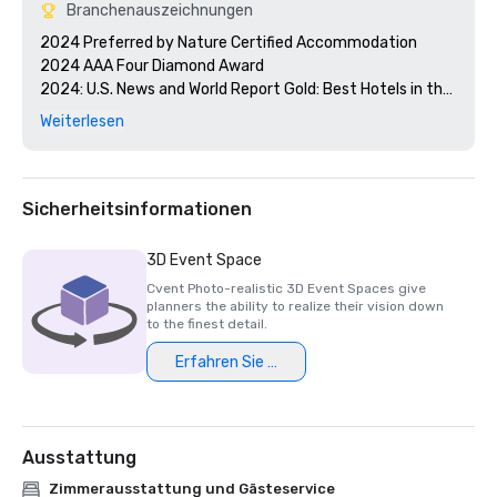
Branchenauszeichnungen
2024 Preferred by Nature Certified Accommodation 

2024 AAA Four Diamond Award

2024: U.S. News and World Report Gold: Best Hotels in the 
Caribbean 

Weiterlesen
2024 Smart Meetings - Best Island Hotel 

2024 Cvent's Top 250 Meeting Hotels in North America

2024 Conde Nast Traveler - Reader's Choice Award Top 
Resorts in the Atlantic Islands

Sicherheitsinformationen
3D Event Space
Cvent Photo-realistic 3D Event Spaces give
planners the ability to realize their vision down
to the finest detail.
Erfahren Sie mehr
Ausstattung
Zimmerausstattung und Gästeservice