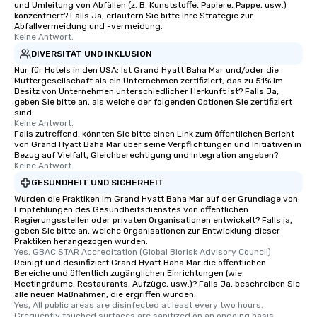
und Umleitung von Abfällen (z. B. Kunststoffe, Papiere, Pappe, usw.)
konzentriert? Falls Ja, erläutern Sie bitte Ihre Strategie zur
Abfallvermeidung und -vermeidung.
Keine Antwort.
DIVERSITÄT UND INKLUSION
Nur für Hotels in den USA: Ist Grand Hyatt Baha Mar und/oder die
Muttergesellschaft als ein Unternehmen zertifiziert, das zu 51% im
Besitz von Unternehmen unterschiedlicher Herkunft ist? Falls Ja,
geben Sie bitte an, als welche der folgenden Optionen Sie zertifiziert
sind:
Keine Antwort.
Falls zutreffend, könnten Sie bitte einen Link zum öffentlichen Bericht
von Grand Hyatt Baha Mar über seine Verpflichtungen und Initiativen in
Bezug auf Vielfalt, Gleichberechtigung und Integration angeben?
Keine Antwort.
GESUNDHEIT UND SICHERHEIT
Wurden die Praktiken im Grand Hyatt Baha Mar auf der Grundlage von
Empfehlungen des Gesundheitsdienstes von öffentlichen
Regierungsstellen oder privaten Organisationen entwickelt? Falls ja,
geben Sie bitte an, welche Organisationen zur Entwicklung dieser
Praktiken herangezogen wurden:
Yes, GBAC STAR Accreditation (Global Biorisk Advisory Council)
Reinigt und desinfiziert Grand Hyatt Baha Mar die öffentlichen
Bereiche und öffentlich zugänglichen Einrichtungen (wie:
Meetingräume, Restaurants, Aufzüge, usw.)? Falls Ja, beschreiben Sie
alle neuen Maßnahmen, die ergriffen wurden.
Yes, All public areas are disinfected at least every two hours. 
Grequently touched surfaces are sanitized on an ongoing basis 