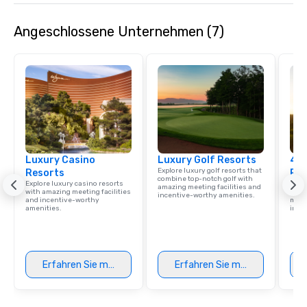
Angeschlossene Unternehmen (7)
Luxury Casino
Luxury Golf Resorts
4 S
Explore luxury golf resorts that
Resorts
Res
combine top-notch golf with
Explore luxury casino resorts
Disco
amazing meeting facilities and
with amazing meeting facilities
hotel
incentive-worthy amenities.
and incentive-worthy
meeti
amenities.
ince
Erfahren Sie mehr
Erfahren Sie mehr