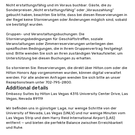
Nicht erstattungsfähig und im Voraus buchbar: Gäste, die zu 
Sonderpreisen „Nicht erstattungsfähig“ oder „Vorauszahlung“ 
gebucht haben, beachten Sie bitte, dass bei diesen Reservierungen in 
der Regel keine Stornierungen oder Änderungen möglich sind, sobald 
sie bestätigt wurden.

Gruppen- und Veranstaltungsbuchungen: Die 
Stornierungsbedingungen für Geschäftstreffen, soziale 
Veranstaltungen oder Zimmerreservierungen unterliegen den 
spezifischen Bedingungen, die in Ihrem Gruppenvertrag festgelegt 
sind. Bitte wenden Sie sich an Ihren zuständigen Verkaufsleiter, um 
Unterstützung bei diesen Buchungen zu erhalten.

So stornieren Sie: Reservierungen, die direkt über Hilton.com oder die 
Hilton Honors App vorgenommen wurden, können digital verwaltet 
werden. Für alle anderen Anfragen wenden Sie sich bitte an unser 
Rezeptionsteam unter 702-795-2800.
Additional details
Embassy Suites by Hilton Las Vegas 4315 University Center Drive, Las 
Vegas, Nevada 89119

Wir befinden uns in günstiger Lage, nur wenige Schritte von der 
University of Nevada, Las Vegas (UNLV) und nur wenige Minuten vom 
Las Vegas Strip und dem Harry Reid International Airport (LAS) 
entfernt — und bieten die perfekte Balance zwischen Erreichbarkeit 
und Ruhe.
