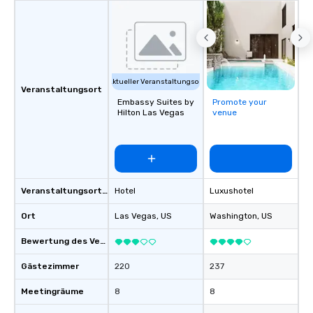
Aktueller Veranstaltungsort
Veranstaltungsort
Embassy Suites by
Promote your
Hilton Las Vegas
venue
Veranstaltungsortstyp
Hotel
Luxushotel
Ort
Las Vegas
, US
Washington
, US
Bewertung des Veranstaltungsortes
Gästezimmer
220
237
Meetingräume
8
8