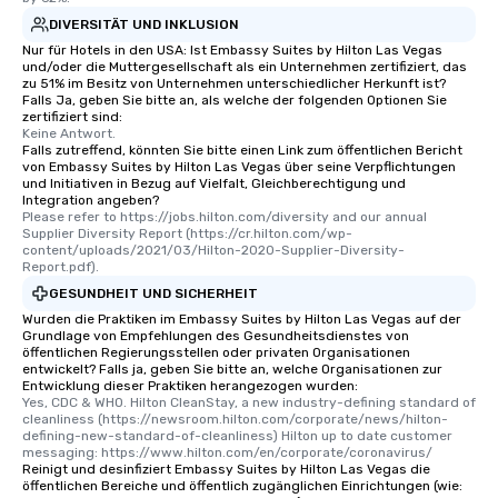
DIVERSITÄT UND INKLUSION
Nur für Hotels in den USA: Ist Embassy Suites by Hilton Las Vegas
und/oder die Muttergesellschaft als ein Unternehmen zertifiziert, das
zu 51% im Besitz von Unternehmen unterschiedlicher Herkunft ist?
Falls Ja, geben Sie bitte an, als welche der folgenden Optionen Sie
zertifiziert sind:
Keine Antwort.
Falls zutreffend, könnten Sie bitte einen Link zum öffentlichen Bericht
von Embassy Suites by Hilton Las Vegas über seine Verpflichtungen
und Initiativen in Bezug auf Vielfalt, Gleichberechtigung und
Integration angeben?
Please refer to https://jobs.hilton.com/diversity and our annual 
Supplier Diversity Report (https://cr.hilton.com/wp-
content/uploads/2021/03/Hilton-2020-Supplier-Diversity-
Report.pdf).
GESUNDHEIT UND SICHERHEIT
Wurden die Praktiken im Embassy Suites by Hilton Las Vegas auf der
Grundlage von Empfehlungen des Gesundheitsdienstes von
öffentlichen Regierungsstellen oder privaten Organisationen
entwickelt? Falls ja, geben Sie bitte an, welche Organisationen zur
Entwicklung dieser Praktiken herangezogen wurden:
Yes, CDC & WHO. Hilton CleanStay, a new industry-defining standard of 
cleanliness (https://newsroom.hilton.com/corporate/news/hilton-
defining-new-standard-of-cleanliness) Hilton up to date customer 
messaging: https://www.hilton.com/en/corporate/coronavirus/
Reinigt und desinfiziert Embassy Suites by Hilton Las Vegas die
öffentlichen Bereiche und öffentlich zugänglichen Einrichtungen (wie: