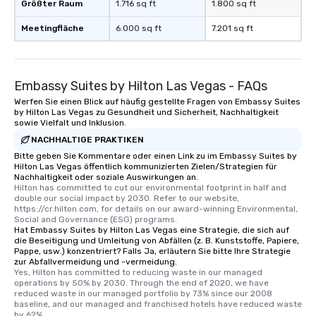
Größter Raum
1.716 sq ft
1.800 sq ft
Meetingfläche
6.000 sq ft
7.201 sq ft
Embassy Suites by Hilton Las Vegas - FAQs
Werfen Sie einen Blick auf häufig gestellte Fragen von Embassy Suites
by Hilton Las Vegas zu Gesundheit und Sicherheit, Nachhaltigkeit
sowie Vielfalt und Inklusion.
NACHHALTIGE PRAKTIKEN
Bitte geben Sie Kommentare oder einen Link zu im Embassy Suites by
Hilton Las Vegas öffentlich kommunizierten Zielen/Strategien für
Nachhaltigkeit oder soziale Auswirkungen an.
Hilton has committed to cut our environmental footprint in half and 
double our social impact by 2030. Refer to our website, 
https://cr.hilton.com, for details on our award-winning Environmental, 
Social and Governance (ESG) programs.
Hat Embassy Suites by Hilton Las Vegas eine Strategie, die sich auf
die Beseitigung und Umleitung von Abfällen (z. B. Kunststoffe, Papiere,
Pappe, usw.) konzentriert? Falls Ja, erläutern Sie bitte Ihre Strategie
zur Abfallvermeidung und -vermeidung.
Yes, Hilton has committed to reducing waste in our managed 
operations by 50% by 2030. Through the end of 2020, we have 
reduced waste in our managed portfolio by 73% since our 2008 
baseline, and our managed and franchised hotels have reduced waste 
by 62%.