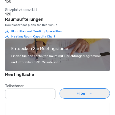
150
Sitzplatzkapazität
120
Raumaufteilungen
Download floor plans for this venue.
Floor Plan and Meeting Space Flow
Meeting Room Capacity Chart
Entdecken Sie Meetingräume
Finden Sie den perfekten Raum mit Einrichtungsdiagrammen
und interaktiven 3D-Grundrissen.
Meetingfläche
Teilnehmer
Filter