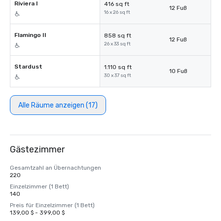
Riviera I
416 sq ft
12 Fuß
16 x 26 sq ft
Flamingo II
858 sq ft
12 Fuß
26 x 33 sq ft
Stardust
1.110 sq ft
10 Fuß
30 x 37 sq ft
Alle Räume anzeigen (17)
Gästezimmer
Gesamtzahl an Übernachtungen
220
Einzelzimmer (1 Bett)
140
Preis für Einzelzimmer (1 Bett)
139,00 $ - 399,00 $