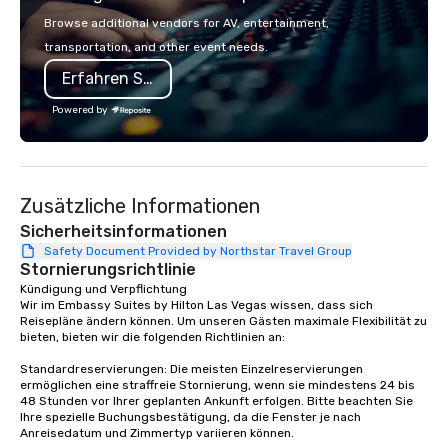
on-site coordination. 
Browse additional vendors for AV, entertainment,
executive gatherings t
transportation, and other event needs.
events, we create sea
Erfahren Sie mehr
memorable experiences
each client’s goals. Our multilingual
Powered by
team supports clients 
Spanish, and English, 
language support avai
needed. As a Travelife
Zusätzliche Informationen
we are committed to su
ethical business pract
Sicherheitsinformationen
responsible tourism. With experience
Safety Document Provided by Northstar Travel Group
Stornierungsrichtlinie
across destinations lik
Miami, Los Angeles, Sa
Kündigung und Verpflichtung

Wir im Embassy Suites by Hilton Las Vegas wissen, dass sich 
Las Vegas, Chicago, Na
Reisepläne ändern können. Um unseren Gästen maximale Flexibilität zu 
New Orleans, we combin
bieten, bieten wir die folgenden Richtlinien an:

local expertise, and t
Standardreservierungen: Die meisten Einzelreservierungen 
ground support to brin
ermöglichen eine straffreie Stornierung, wenn sie mindestens 24 bis 
life.
48 Stunden vor Ihrer geplanten Ankunft erfolgen. Bitte beachten Sie 
Ihre spezielle Buchungsbestätigung, da die Fenster je nach 
Anreisedatum und Zimmertyp variieren können.
