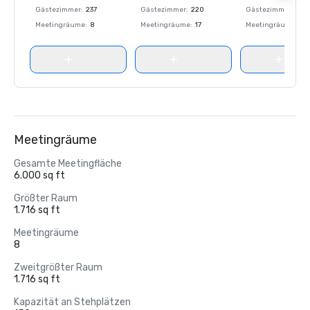
Gästezimmer
:
237
Gästezimmer
:
220
Gästezimmer
:
237
Meetingräume
:
8
Meetingräume
:
17
Meetingräume
:
8
Meetingräume
Gesamte Meetingfläche
6.000 sq ft
Größter Raum
1.716 sq ft
Meetingräume
8
Zweitgrößter Raum
1.716 sq ft
Kapazität an Stehplätzen