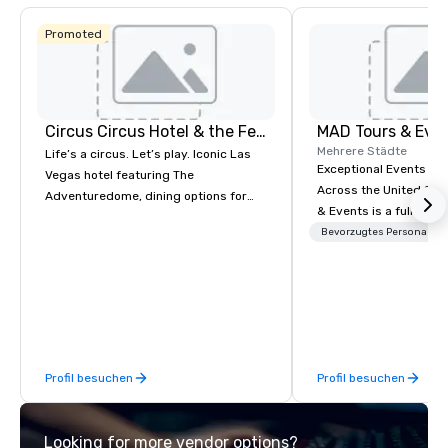
Promoted
Circus Circus Hotel & the Festival Grounds
MAD Tours & Eve
Mehrere Städte
Life’s a circus. Let’s play. Iconic Las
Exceptional Events & 
Vegas hotel featuring The
Across the United States! MAD 
Adventuredome, dining options for
& Events is a full-serv
every appetite from quick eats to the
Management Company s
Bevorzugtes Personal
award winning and legendary THE
corporate events, incen
Steak House, lively casino action, Pool
executive retreats, co
and Splash Zone, Midway & free world
product launches, tea
class circus acts.
programs, and luxury 
across the U.S. We provide end-to-
end support, includin
Profil besuchen
Profil besuchen
sourcing, accommodat
transportation, VIP ser
programs, entertainm
Looking for more vendor options?
events, exclusive expe