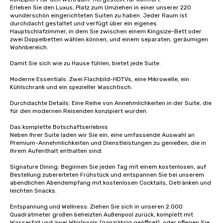
Erleben Sie den Luxus, Platz zum Umziehen in einer unserer 220 
wunderschön eingerichteten Suiten zu haben. Jeder Raum ist 
durchdacht gestaltet und verfügt über ein eigenes 
Hauptschlafzimmer, in dem Sie zwischen einem Kingsize-Bett oder 
zwei Doppelbetten wählen können, und einem separaten, geräumigen 
Wohnbereich.

Damit Sie sich wie zu Hause fühlen, bietet jede Suite:

Moderne Essentials: Zwei Flachbild-HDTVs, eine Mikrowelle, ein 
Kühlschrank und ein spezieller Waschtisch.

Durchdachte Details: Eine Reihe von Annehmlichkeiten in der Suite, die 
für den modernen Reisenden konzipiert wurden.

Das komplette Botschaftserlebnis

Neben Ihrer Suite laden wir Sie ein, eine umfassende Auswahl an 
Premium-Annehmlichkeiten und Dienstleistungen zu genießen, die in 
Ihrem Aufenthalt enthalten sind:

Signature Dining: Beginnen Sie jeden Tag mit einem kostenlosen, auf 
Bestellung zubereiteten Frühstück und entspannen Sie bei unserem 
abendlichen Abendempfang mit kostenlosen Cocktails, Getränken und 
leichten Snacks.

Entspannung und Wellness: Ziehen Sie sich in unseren 2.000 
Quadratmeter großen beheizten Außenpool zurück, komplett mit 
Wasserfall und zwei Whirlpools (ganzjährig geöffnet), oder pflegen Sie 