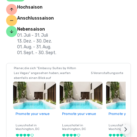
Hochsaison
Anschlusssaison
Nebensaison
01. Juli - 31. Juli
13. Dez. - 30. Dez.
01. Aug. - 31. Aug.
01. Sept. - 30. Sept.
Planer, die sich "Embassy Suites by Hilton
Las Vegas" angesehen haben, warfen
5 Veranstaltungsorte
ebenfalls einen Blick auf
Promote your venue
Promote your venue
Promote your ve
Luxushotel in
Luxushotel in
Luxushotel in
Washington
, DC
Washington
, DC
Washington
, DC