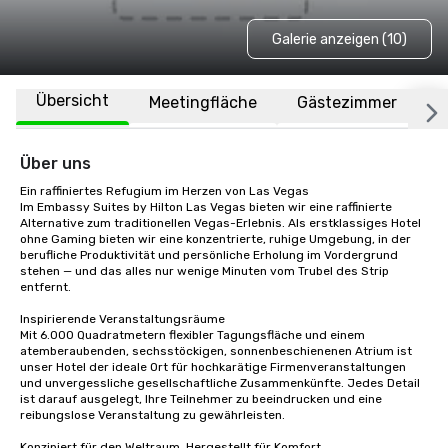
Galerie anzeigen (10)
Übersicht
Meetingfläche
Gästezimmer
O
Über uns
Ein raffiniertes Refugium im Herzen von Las Vegas

Im Embassy Suites by Hilton Las Vegas bieten wir eine raffinierte 
Alternative zum traditionellen Vegas-Erlebnis. Als erstklassiges Hotel 
ohne Gaming bieten wir eine konzentrierte, ruhige Umgebung, in der 
berufliche Produktivität und persönliche Erholung im Vordergrund 
stehen — und das alles nur wenige Minuten vom Trubel des Strip 
entfernt.

Inspirierende Veranstaltungsräume

Mit 6.000 Quadratmetern flexibler Tagungsfläche und einem 
atemberaubenden, sechsstöckigen, sonnenbeschienenen Atrium ist 
unser Hotel der ideale Ort für hochkarätige Firmenveranstaltungen 
und unvergessliche gesellschaftliche Zusammenkünfte. Jedes Detail 
ist darauf ausgelegt, Ihre Teilnehmer zu beeindrucken und eine 
reibungslose Veranstaltung zu gewährleisten.

Konzipiert für den Weltraum. Hergestellt für Komfort.
