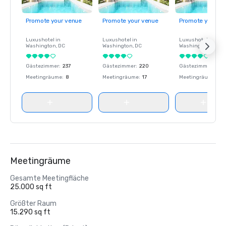
Promote your venue
Promote your venue
Promote your ve
Luxushotel in
Luxushotel in
Luxushotel in
Washington
, DC
Washington
, DC
Washington
, DC
Gästezimmer
:
237
Gästezimmer
:
220
Gästezimmer
:
237
Meetingräume
:
8
Meetingräume
:
17
Meetingräume
:
8
Meetingräume
Gesamte Meetingfläche
25.000 sq ft
Größter Raum
15.290 sq ft