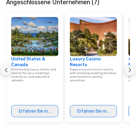
Angeschlossene Unternehmen (7)
United States &
Luxury Casino
4 S
Canada
Resorts
Res
Find the top luxury hotels and
Explore luxury casino resorts
Disco
resorts for your meetings,
with amazing meeting facilities
hotel
incentives, and executive
and incentive-worthy
meeti
retreats.
amenities.
ince
Erfahren Sie mehr
Erfahren Sie mehr