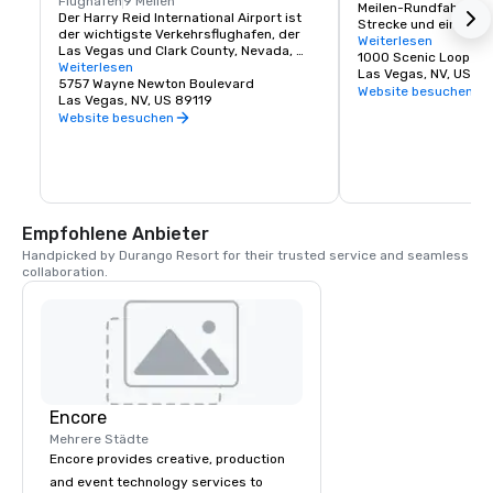
Flughafen
9 Meilen
Meilen-Rundfahrt in e
Der Harry Reid International Airport ist 
Strecke und ein Besu
der wichtigste Verkehrsflughafen, der 
Informationen und In
Weiterlesen
Las Vegas und Clark County, Nevada, 
Freizeitmöglichkeiten,
1000 Scenic Loop Dr.
USA, bedient. Der Flughafen liegt fünf 
Weiterlesen
Wandermöglichkeiten 
Las Vegas, NV, US 89
Meilen südlich der Innenstadt von Las 
5757 Wayne Newton Boulevard
Website besuchen
Vegas, im gemeindefreien Gebiet von 
Las Vegas, NV, US 89119
Paradise in Clark County.
Website besuchen
Empfohlene Anbieter
Handpicked by Durango Resort for their trusted service and seamless 
collaboration.
Encore
Mehrere Städte
Encore provides creative, production
and event technology services to