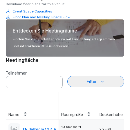
Download floor plans for this venue.
Event Space Capacities
Floor Plan and Meeting Space Flow
Entdecken Sie Meetingräume
Finden Sie den perfekten Raum mit Einrichtungsdiagrammen
und interaktiven 3D-Grundrissen.
Meetingfläche
Teilnehmer
Filter
Name
Raumgröße
Deckenhöhe
10.656 sq ft
TN Ballroom 1,2,3,4
23 Fuß