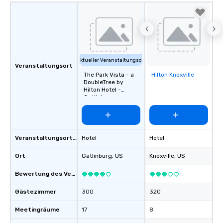
Aktueller Veranstaltungsort
Veranstaltungsort
The Park Vista - a
Hilton Knoxville
Removed from
DoubleTree by
favorites
Hilton Hotel -
Gatlinburg
Veranstaltungsortstyp
Hotel
Hotel
Ort
Gatlinburg
, US
Knoxville
, US
Bewertung des Veranstaltungsortes
Gästezimmer
300
320
Meetingräume
17
8