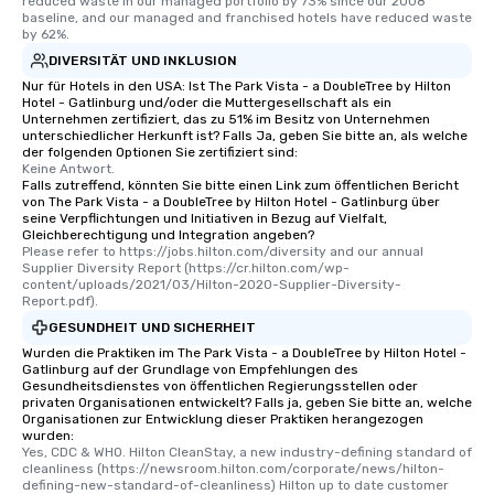
reduced waste in our managed portfolio by 73% since our 2008 
baseline, and our managed and franchised hotels have reduced waste 
by 62%.
DIVERSITÄT UND INKLUSION
Nur für Hotels in den USA: Ist The Park Vista - a DoubleTree by Hilton
Hotel - Gatlinburg und/oder die Muttergesellschaft als ein
Unternehmen zertifiziert, das zu 51% im Besitz von Unternehmen
unterschiedlicher Herkunft ist? Falls Ja, geben Sie bitte an, als welche
der folgenden Optionen Sie zertifiziert sind:
Keine Antwort.
Falls zutreffend, könnten Sie bitte einen Link zum öffentlichen Bericht
von The Park Vista - a DoubleTree by Hilton Hotel - Gatlinburg über
seine Verpflichtungen und Initiativen in Bezug auf Vielfalt,
Gleichberechtigung und Integration angeben?
Please refer to https://jobs.hilton.com/diversity and our annual 
Supplier Diversity Report (https://cr.hilton.com/wp-
content/uploads/2021/03/Hilton-2020-Supplier-Diversity-
Report.pdf).
GESUNDHEIT UND SICHERHEIT
Wurden die Praktiken im The Park Vista - a DoubleTree by Hilton Hotel -
Gatlinburg auf der Grundlage von Empfehlungen des
Gesundheitsdienstes von öffentlichen Regierungsstellen oder
privaten Organisationen entwickelt? Falls ja, geben Sie bitte an, welche
Organisationen zur Entwicklung dieser Praktiken herangezogen
wurden:
Yes, CDC & WHO. Hilton CleanStay, a new industry-defining standard of 
cleanliness (https://newsroom.hilton.com/corporate/news/hilton-
defining-new-standard-of-cleanliness) Hilton up to date customer 