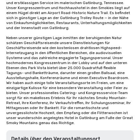
und erstklassigen Service im malerischen Gatlinburg, Tennessee. 
Unser Kongresszentrum und Hochhaushotel in den Smokies liegt auf 
einem Hügel direkt am Airport Road-Historic Nature Trail. Es befindet 
sich in günstiger Lage an der Gatlinburg Trolley Route — in der Nähe 
von Einkaufsmöglichkeiten, Restaurants, Unterhaltungsmöglichkeiten 
und der Innenstadt von Gatlinburg.

Neben unserer günstigen Lage inmitten der beruhigenden Natur 
schätzen Geschäftsreisende unsere Dienstleistungen für 
Geschäftsreisende wie den kostenlosen drahtlosen Highspeed-
Internetzugang in den öffentlichen Bereichen, die audiovisuellen 
Systeme und das zahlreiche engagierte Tagungspersonal. Unser 
hochmodernes Kongresszentrum in der Lobby und auf den unteren 
Ebenen des Park Vista bietet über 25.000 Quadratfuß flexible 
Tagungs- und Banketträume, darunter einen großen Ballsaal, eine 
Ausstellungshalle, Konferenzräume und einen Executive Boardroom. 
Wir haben auch einige tolle Veranstaltungsorte im Freien, um eine 
einzigartige Kulisse für eine besondere Veranstaltung oder Feier zu 
bieten. Unser professionelles Catering- und Kongressservice-Team 
sorgt für ein makelloses Erlebnis für Ihr nächstes Smoky Mountain-
Retreat, Ihre Konferenz, Ihr Verkaufstreffen, Ihr Schulungsseminar, Ihr 
Mittagessen oder Ihr Bankett. Für die romantischste und 
unvergesslichste Hochzeit, den Empfang oder die Flitterwochen ist 
unser wunderschön angelegtes Hotel in Gatlinburg am Fuße der Great 
Smoky Mountains genau das Richtige.
Details über den Veranstaltungsort