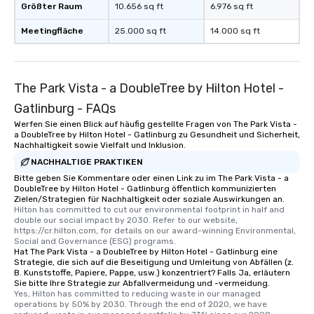
Größter Raum
10.656 sq ft
6.976 sq ft
Meetingfläche
25.000 sq ft
14.000 sq ft
The Park Vista - a DoubleTree by Hilton Hotel -
Gatlinburg - FAQs
Werfen Sie einen Blick auf häufig gestellte Fragen von The Park Vista -
a DoubleTree by Hilton Hotel - Gatlinburg zu Gesundheit und Sicherheit,
Nachhaltigkeit sowie Vielfalt und Inklusion.
NACHHALTIGE PRAKTIKEN
Bitte geben Sie Kommentare oder einen Link zu im The Park Vista - a
DoubleTree by Hilton Hotel - Gatlinburg öffentlich kommunizierten
Zielen/Strategien für Nachhaltigkeit oder soziale Auswirkungen an.
Hilton has committed to cut our environmental footprint in half and 
double our social impact by 2030. Refer to our website, 
https://cr.hilton.com, for details on our award-winning Environmental, 
Social and Governance (ESG) programs.
Hat The Park Vista - a DoubleTree by Hilton Hotel - Gatlinburg eine
Strategie, die sich auf die Beseitigung und Umleitung von Abfällen (z.
B. Kunststoffe, Papiere, Pappe, usw.) konzentriert? Falls Ja, erläutern
Sie bitte Ihre Strategie zur Abfallvermeidung und -vermeidung.
Yes, Hilton has committed to reducing waste in our managed 
operations by 50% by 2030. Through the end of 2020, we have 