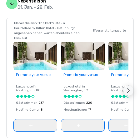
Nebensaison
01. Jan. - 28. Feb.
Planer, die sich "The Park Vista - a
DoubleTree by Hilton Hotel - Gatlinburg"
5 Veranstaltungsorte
angesehen haben, warfen ebenfalls einen
Blick auf
Promote your venue
Promote your venue
Promote your ve
Luxushotel in
Luxushotel in
Luxushotel in
Washington
, DC
Washington
, DC
Washington
, DC
Gästezimmer
:
237
Gästezimmer
:
220
Gästezimmer
:
237
Meetingräume
:
8
Meetingräume
:
17
Meetingräume
:
8