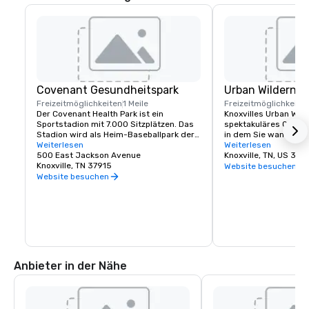
Covenant Gesundheitspark
Urban Wilderne
Freizeitmöglichkeiten
1 Meile
Freizeitmöglichkeite
Der Covenant Health Park ist ein 
Knoxvilles Urban Wilde
Sportstadion mit 7.000 Sitzplätzen. Das 
spektakuläres Outdoo
Stadion wird als Heim-Baseballpark der 
in dem Sie wandern, R
Double-A Knoxville Smokies der Southern 
Weiterlesen
paddeln oder einfach 
Weiterlesen
League, der Double-A-
500 East Jackson Avenue
spazieren gehen könne
Knoxville, TN, US 379
Tochtergesellschaft der Chicago Cubs, 
Knoxville, TN 37915
Herzen der Stadt. Übe
Website besuchen
und One Knoxville SC, einer 
Wanderwegen und Grü
Website besuchen
Fußballmannschaft der Division III, 
verbinden Sie mit e
dienen.
Naturzentrum, unberü
historischen Stätten
Steinbrüchen, Abenteu
fünf Stadtparks und 
großen Wildtiergebiet.
ein Abenteuer! Schaue
unbedingt den Verans
Anbieter in der Nähe
an!