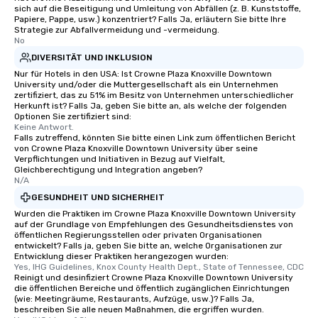
sich auf die Beseitigung und Umleitung von Abfällen (z. B. Kunststoffe,
Papiere, Pappe, usw.) konzentriert? Falls Ja, erläutern Sie bitte Ihre
Strategie zur Abfallvermeidung und -vermeidung.
No
DIVERSITÄT UND INKLUSION
Nur für Hotels in den USA: Ist Crowne Plaza Knoxville Downtown
University und/oder die Muttergesellschaft als ein Unternehmen
zertifiziert, das zu 51% im Besitz von Unternehmen unterschiedlicher
Herkunft ist? Falls Ja, geben Sie bitte an, als welche der folgenden
Optionen Sie zertifiziert sind:
Keine Antwort.
Falls zutreffend, könnten Sie bitte einen Link zum öffentlichen Bericht
von Crowne Plaza Knoxville Downtown University über seine
Verpflichtungen und Initiativen in Bezug auf Vielfalt,
Gleichberechtigung und Integration angeben?
N/A
GESUNDHEIT UND SICHERHEIT
Wurden die Praktiken im Crowne Plaza Knoxville Downtown University
auf der Grundlage von Empfehlungen des Gesundheitsdienstes von
öffentlichen Regierungsstellen oder privaten Organisationen
entwickelt? Falls ja, geben Sie bitte an, welche Organisationen zur
Entwicklung dieser Praktiken herangezogen wurden:
Yes, IHG Guidelines, Knox County Health Dept., State of Tennessee, CDC
Reinigt und desinfiziert Crowne Plaza Knoxville Downtown University
die öffentlichen Bereiche und öffentlich zugänglichen Einrichtungen
(wie: Meetingräume, Restaurants, Aufzüge, usw.)? Falls Ja,
beschreiben Sie alle neuen Maßnahmen, die ergriffen wurden.