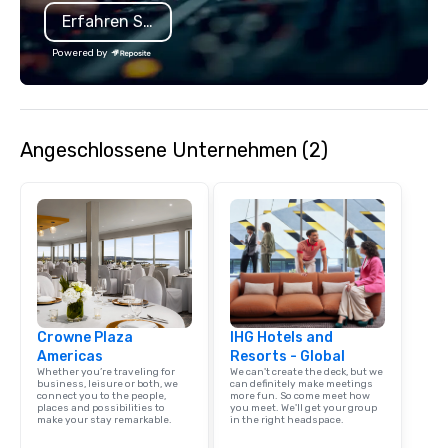
Erfahren Sie mehr
Powered by
Angeschlossene Unternehmen (2)
Crowne Plaza
IHG Hotels and
Americas
Resorts - Global
Whether you’re traveling for
We can't create the deck, but we
business, leisure or both, we
can definitely make meetings
connect you to the people,
more fun. So come meet how
places and possibilities to
you meet. We'll get your group
make your stay remarkable.
in the right headspace.