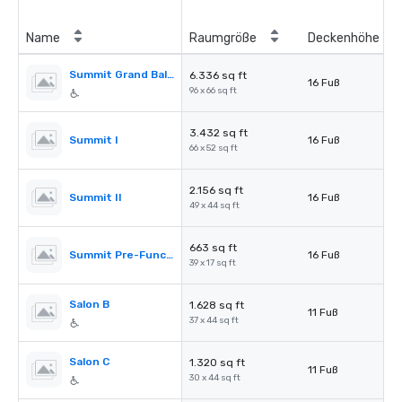
Name
Raumgröße
Deckenhöhe
Summit Grand Ballroom
6.336 sq ft
16 Fuß
96 x 66 sq ft
3.432 sq ft
Summit I
16 Fuß
66 x 52 sq ft
2.156 sq ft
Summit II
16 Fuß
49 x 44 sq ft
663 sq ft
Summit Pre-Function
16 Fuß
39 x 17 sq ft
Salon B
1.628 sq ft
11 Fuß
37 x 44 sq ft
Salon C
1.320 sq ft
11 Fuß
30 x 44 sq ft