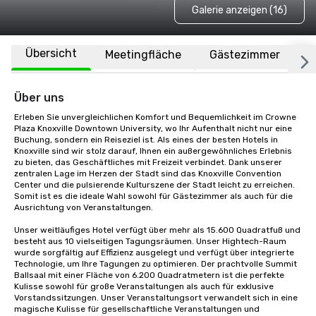
Galerie anzeigen (16)
Übersicht
Meetingfläche
Gästezimmer
O
Über uns
Erleben Sie unvergleichlichen Komfort und Bequemlichkeit im Crowne 
Plaza Knoxville Downtown University, wo Ihr Aufenthalt nicht nur eine 
Buchung, sondern ein Reiseziel ist. Als eines der besten Hotels in 
Knoxville sind wir stolz darauf, Ihnen ein außergewöhnliches Erlebnis 
zu bieten, das Geschäftliches mit Freizeit verbindet. Dank unserer 
zentralen Lage im Herzen der Stadt sind das Knoxville Convention 
Center und die pulsierende Kulturszene der Stadt leicht zu erreichen. 
Somit ist es die ideale Wahl sowohl für Gästezimmer als auch für die 
Ausrichtung von Veranstaltungen. 

Unser weitläufiges Hotel verfügt über mehr als 15.600 Quadratfuß und 
besteht aus 10 vielseitigen Tagungsräumen. Unser Hightech-Raum 
wurde sorgfältig auf Effizienz ausgelegt und verfügt über integrierte 
Technologie, um Ihre Tagungen zu optimieren. Der prachtvolle Summit 
Ballsaal mit einer Fläche von 6.200 Quadratmetern ist die perfekte 
Kulisse sowohl für große Veranstaltungen als auch für exklusive 
Vorstandssitzungen. Unser Veranstaltungsort verwandelt sich in eine 
magische Kulisse für gesellschaftliche Veranstaltungen und 