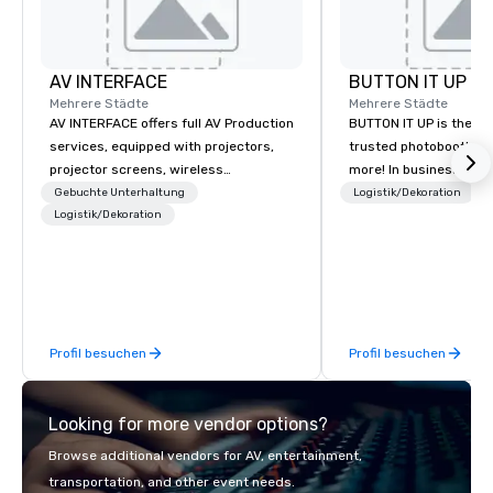
AV INTERFACE
BUTTON IT UP
Mehrere Städte
Mehrere Städte
AV INTERFACE offers full AV Production
BUTTON IT UP is the S
services, equipped with projectors,
trusted photobooth pro
projector screens, wireless
more! In business for 35+ years, we
microphones, powered speakers, flat
have the largest varie
Gebuchte Unterhaltung
Logistik/Dekoration
screen monitors, interfaces, flip
Logistik/Dekoration
photo/video booths a
charts, lighting, stage and sound, for
activations to make s
events, DJ's, and Photo Booths
make memories last a l
nationwide.
Profil besuchen
Profil besuchen
Looking for more vendor options?
Browse additional vendors for AV, entertainment,
transportation, and other event needs.