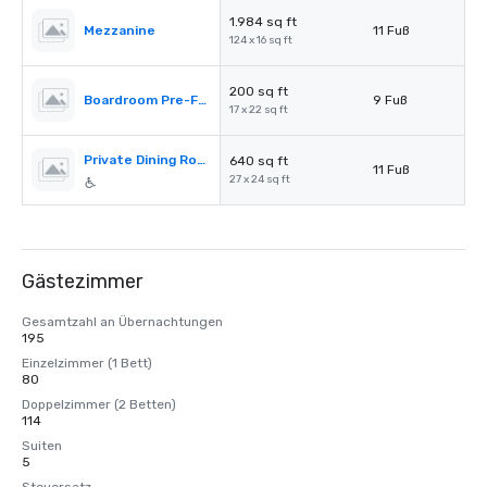
1.984 sq ft
Mezzanine
11 Fuß
124 x 16 sq ft
200 sq ft
Boardroom Pre-Function
9 Fuß
17 x 22 sq ft
Private Dining Room
640 sq ft
11 Fuß
27 x 24 sq ft
Gästezimmer
Gesamtzahl an Übernachtungen
195
Einzelzimmer (1 Bett)
80
Doppelzimmer (2 Betten)
114
Suiten
5