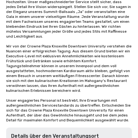
Hochzeiten. Unser maßgeschneiderter Service stellt sicher, dass 
jedes Detail Ihre Vision widerspiegelt. Stellen Sie sich vor, Sie sagen in 
der Eleganz unseres Summit-Ballsaals „Ja“ oder veranstalten eine 
Gala in einem unserer vielseitigen Räume. Jede Veranstaltung wurde 
mit dem Fachwissen unseres engagierten Teams gestaltet, um einen 
bleibenden Eindruck bei Ihren Gästen zu hinterlassen. Wir richten 
mühelos Versammlungen jeder Größe und jedes Stils mit Raffinesse 
und Leichtigkeit aus. 

Wir von der Crowne Plaza Knoxville Downtown University verstehen die 
Nuancen einer erfolgreichen Tagung. Aus diesem Grund bieten wir ein 
Executive-Level mit exklusiven Annehmlichkeiten wie kostenlosem 
Frühstück und Getränken sowie erhöhtem Komfort. 
Tagungsteilnehmer können in unserem Innenpool und dem voll 
ausgestatteten, hochmodernen Kardioraum aktiv bleiben, gefolgt von 
einem Besuch in unserem weitläufigen Fitnesscenter. Danach können 
sie sich mit den kulinarischen Kreationen im Mahogany's Restaurant 
verwöhnen lassen, das Ihren Aufenthalt mit außergewöhnlichen 
kulinarischen Erlebnissen bereichern wird.

Unser engagiertes Personal ist bestrebt, Ihre Erwartungen mit 
außergewöhnlichen Servicestandards zu übertreffen. Entscheiden Sie 
sich für das Crowne Plaza Knoxville Downtown University für einen 
Aufenthalt, der über das Gewöhnliche hinausgeht und bei dem jedes 
Detail für maximalen Komfort und Bequemlichkeit ausgewählt wurde.
Details über den Veranstaltungsort