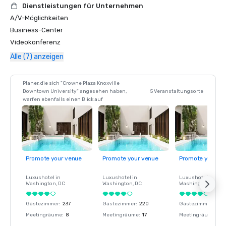
Dienstleistungen für Unternehmen
A/V-Möglichkeiten
Business-Center
Videokonferenz
Alle (7) anzeigen
Planer, die sich "Crowne Plaza Knoxville
Downtown University" angesehen haben,
5 Veranstaltungsorte
warfen ebenfalls einen Blick auf
Promote your venue
Promote your venue
Promote your ve
Luxushotel in
Luxushotel in
Luxushotel in
Washington
, DC
Washington
, DC
Washington
, DC
Gästezimmer
:
237
Gästezimmer
:
220
Gästezimmer
:
237
Meetingräume
:
8
Meetingräume
:
17
Meetingräume
:
8