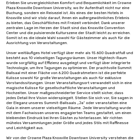
Erleben Sie unvergleichlichen Komfort und Bequemlichkeit im Crowne 
Plaza Knoxville Downtown University, wo Ihr Aufenthalt nicht nur eine 
Buchung, sondern ein Reiseziel ist. Als eines der besten Hotels in 
Knoxville sind wir stolz darauf, Ihnen ein außergewöhnliches Erlebnis 
zu bieten, das Geschäftliches mit Freizeit verbindet. Dank unserer 
zentralen Lage im Herzen der Stadt sind das Knoxville Convention 
Center und die pulsierende Kulturszene der Stadt leicht zu erreichen. 
Somit ist es die ideale Wahl sowohl für Gästezimmer als auch für die 
Ausrichtung von Veranstaltungen. 

Unser weitläufiges Hotel verfügt über mehr als 15.600 Quadratfuß und 
besteht aus 10 vielseitigen Tagungsräumen. Unser Hightech-Raum 
wurde sorgfältig auf Effizienz ausgelegt und verfügt über integrierte 
Technologie, um Ihre Tagungen zu optimieren. Der prachtvolle Summit 
Ballsaal mit einer Fläche von 6.200 Quadratmetern ist die perfekte 
Kulisse sowohl für große Veranstaltungen als auch für exklusive 
Vorstandssitzungen. Unser Veranstaltungsort verwandelt sich in eine 
magische Kulisse für gesellschaftliche Veranstaltungen und 
Hochzeiten. Unser maßgeschneiderter Service stellt sicher, dass 
jedes Detail Ihre Vision widerspiegelt. Stellen Sie sich vor, Sie sagen in 
der Eleganz unseres Summit-Ballsaals „Ja“ oder veranstalten eine 
Gala in einem unserer vielseitigen Räume. Jede Veranstaltung wurde 
mit dem Fachwissen unseres engagierten Teams gestaltet, um einen 
bleibenden Eindruck bei Ihren Gästen zu hinterlassen. Wir richten 
mühelos Versammlungen jeder Größe und jedes Stils mit Raffinesse 
und Leichtigkeit aus. 

Wir von der Crowne Plaza Knoxville Downtown University verstehen die 