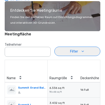
Entdecken Sie Meetingräume
Finden Sie den perfekten Raum mit Einrichtungsdiagrammen
und interaktiven 3D-Grundrissen.
Meetingfläche
Teilnehmer
Filter
Name
Raumgröße
Deckenhöhe
Summit Grand Ballroom
6.336 sq ft
16 Fuß
96 x 66 sq ft
3.432 sq ft
Summit I
16 Fuß