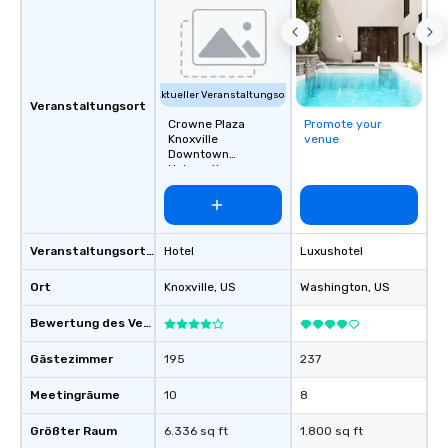
Aktueller Veranstaltungsort
Veranstaltungsort
Crowne Plaza
Promote your
Knoxville
venue
Downtown
University
Veranstaltungsortstyp
Hotel
Luxushotel
Ort
Knoxville
, US
Washington
, US
Bewertung des Veranstaltungsortes
Gästezimmer
195
237
Meetingräume
10
8
Größter Raum
6.336 sq ft
1.800 sq ft