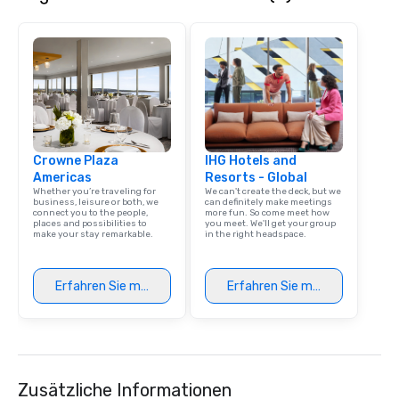
Crowne Plaza
IHG Hotels and
Americas
Resorts - Global
Whether you’re traveling for
We can't create the deck, but we
business, leisure or both, we
can definitely make meetings
connect you to the people,
more fun. So come meet how
places and possibilities to
you meet. We'll get your group
make your stay remarkable.
in the right headspace.
Erfahren Sie mehr
Erfahren Sie mehr
Zusätzliche Informationen