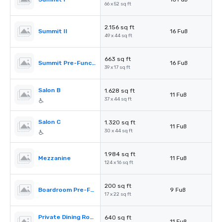
66 x 52 sq ft
2.156 sq ft
Summit II
16 Fuß
49 x 44 sq ft
663 sq ft
Summit Pre-Function
16 Fuß
39 x 17 sq ft
Salon B
1.628 sq ft
11 Fuß
37 x 44 sq ft
Salon C
1.320 sq ft
11 Fuß
30 x 44 sq ft
1.984 sq ft
Mezzanine
11 Fuß
124 x 16 sq ft
200 sq ft
Boardroom Pre-Function
9 Fuß
17 x 22 sq ft
Private Dining Room
640 sq ft
11 Fuß