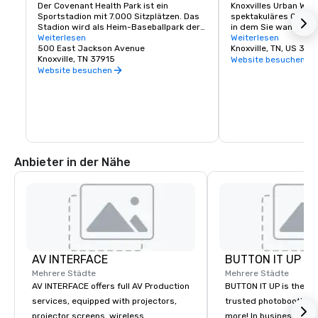
Der Covenant Health Park ist ein 
Knoxvilles Urban Wilde
Sportstadion mit 7.000 Sitzplätzen. Das 
spektakuläres Outdoo
Stadion wird als Heim-Baseballpark der 
in dem Sie wandern, R
Double-A Knoxville Smokies der Southern 
Weiterlesen
paddeln oder einfach 
Weiterlesen
League, der Double-A-
500 East Jackson Avenue
spazieren gehen könne
Knoxville, TN, US 379
Tochtergesellschaft der Chicago Cubs, 
Knoxville, TN 37915
Herzen der Stadt. Übe
Website besuchen
und One Knoxville SC, einer 
Wanderwegen und Grü
Website besuchen
Fußballmannschaft der Division III, 
verbinden Sie mit e
dienen.
Naturzentrum, unberü
historischen Stätten
Steinbrüchen, Abenteu
fünf Stadtparks und 
großen Wildtiergebiet.
ein Abenteuer! Schaue
unbedingt den Verans
Anbieter in der Nähe
an!
AV INTERFACE
BUTTON IT UP
Mehrere Städte
Mehrere Städte
AV INTERFACE offers full AV Production
BUTTON IT UP is the S
services, equipped with projectors,
trusted photobooth pro
projector screens, wireless
more! In business for 35+ years, we