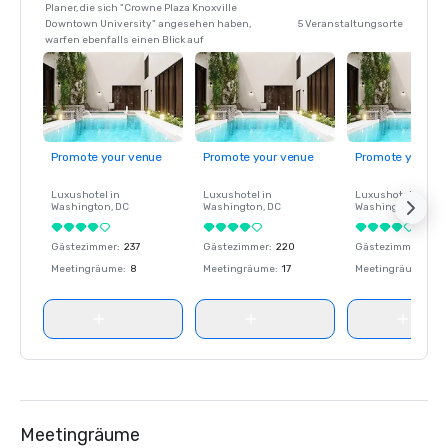
Planer, die sich "Crowne Plaza Knoxville
Downtown University" angesehen haben,
5 Veranstaltungsorte
warfen ebenfalls einen Blick auf
Promote your venue
Promote your venue
Promote your ve
Luxushotel in
Luxushotel in
Luxushotel in
Washington
, DC
Washington
, DC
Washington
, DC
Gästezimmer
:
237
Gästezimmer
:
220
Gästezimmer
:
237
Meetingräume
:
8
Meetingräume
:
17
Meetingräume
:
8
Meetingräume