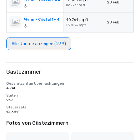
28 Fuß
82 x 237 sq ft
Wynn - Cristal 1 - 4
40.764 sq ft
28 Fuß
172 x 237 sq ft
Alle Räume anzeigen (239)
Gästezimmer
Gesamtzahl an Übernachtungen
4.748
Suiten
963
Steuersatz
13,38%
Fotos von Gästezimmern