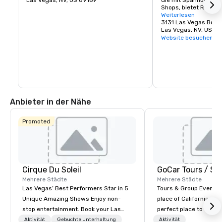
Las Vegas, NV, US 89169
die mit Spannung erw
Shops, bietet Restau
Einkaufserlebnisse, di
Weiterlesen
Wynn geplant wurden
3131 Las Vegas Boul
Las Vegas, NV, US 8
Website besuchen
Anbieter in der Nähe
Promoted
Cirque Du Soleil
Mehrere Städte
Mehrere Städte
Las Vegas’ Best Performers Star in 5
Tours & Group Events E
Unique Amazing Shows Enjoy non-
place of California. Sa
stop entertainment. Book your Las
perfect place to visit 
Vegas show tickets.
mix fun with history a
Aktivität
Gebuchte Unterhaltung
Aktivität