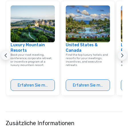
Luxury Mountain
United States &
Lux
Resorts
Canada
Res
Book your next meeting,
Find the top luxury hotels and
Explo
conference, corporate retreat,
resorts for your meetings,
with 
or incentive program at a
incentives, and executive
and 
luxury mountain resort.
retreats.
amen
Erfahren Sie mehr
Erfahren Sie mehr
Zusätzliche Informationen