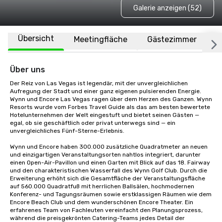
Galerie anzeigen (52)
Übersicht
Meetingfläche
Gästezimmer
O
Über uns
Der Reiz von Las Vegas ist legendär, mit der unvergleichlichen 
Aufregung der Stadt und einer ganz eigenen pulsierenden Energie. 
Wynn und Encore Las Vegas ragen über dem Herzen des Ganzen. Wynn 
Resorts wurde vom Forbes Travel Guide als das am besten bewertete 
Hotelunternehmen der Welt eingestuft und bietet seinen Gästen — 
egal, ob sie geschäftlich oder privat unterwegs sind — ein 
unvergleichliches Fünf-Sterne-Erlebnis. 

Wynn und Encore haben 300.000 zusätzliche Quadratmeter an neuen 
und einzigartigen Veranstaltungsorten nahtlos integriert, darunter 
einen Open-Air-Pavillon und einen Garten mit Blick auf das 18. Fairway 
und den charakteristischen Wasserfall des Wynn Golf Club. Durch die 
Erweiterung erhöht sich die Gesamtfläche der Veranstaltungsfläche 
auf 560.000 Quadratfuß mit herrlichen Ballsälen, hochmodernen 
Konferenz- und Tagungsräumen sowie erstklassigen Räumen wie dem 
Encore Beach Club und dem wunderschönen Encore Theater. Ein 
erfahrenes Team von Fachleuten vereinfacht den Planungsprozess, 
während die preisgekrönten Catering-Teams jedes Detail der 