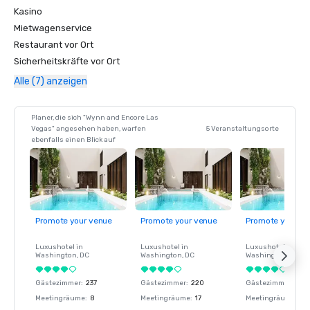
Kasino
Mietwagenservice
Restaurant vor Ort
Sicherheitskräfte vor Ort
Alle (7) anzeigen
Planer, die sich "Wynn and Encore Las
Vegas" angesehen haben, warfen
5 Veranstaltungsorte
ebenfalls einen Blick auf
Promote your venue
Promote your venue
Promote your ve
Luxushotel in
Luxushotel in
Luxushotel in
Washington
, DC
Washington
, DC
Washington
, DC
Gästezimmer
:
237
Gästezimmer
:
220
Gästezimmer
:
237
Meetingräume
:
8
Meetingräume
:
17
Meetingräume
:
8