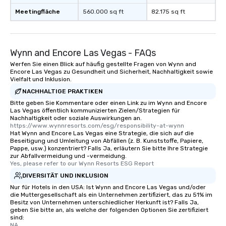
Meetingfläche
560.000 sq ft
82.175 sq ft
Wynn and Encore Las Vegas - FAQs
Werfen Sie einen Blick auf häufig gestellte Fragen von Wynn and
Encore Las Vegas zu Gesundheit und Sicherheit, Nachhaltigkeit sowie
Vielfalt und Inklusion.
NACHHALTIGE PRAKTIKEN
Bitte geben Sie Kommentare oder einen Link zu im Wynn and Encore
Las Vegas öffentlich kommunizierten Zielen/Strategien für
Nachhaltigkeit oder soziale Auswirkungen an.
https://www.wynnresorts.com/esg/responsibility-at-wynn
Hat Wynn and Encore Las Vegas eine Strategie, die sich auf die
Beseitigung und Umleitung von Abfällen (z. B. Kunststoffe, Papiere,
Pappe, usw.) konzentriert? Falls Ja, erläutern Sie bitte Ihre Strategie
zur Abfallvermeidung und -vermeidung.
Yes, please refer to our Wynn Resorts ESG Report
DIVERSITÄT UND INKLUSION
Nur für Hotels in den USA: Ist Wynn and Encore Las Vegas und/oder
die Muttergesellschaft als ein Unternehmen zertifiziert, das zu 51% im
Besitz von Unternehmen unterschiedlicher Herkunft ist? Falls Ja,
geben Sie bitte an, als welche der folgenden Optionen Sie zertifiziert
sind:
NA