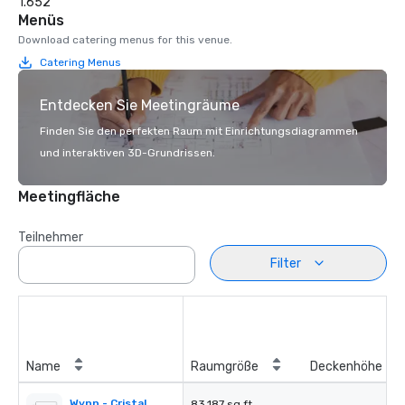
1.652
Menüs
Download catering menus for this venue.
Catering Menus
Entdecken Sie Meetingräume
Finden Sie den perfekten Raum mit Einrichtungsdiagrammen
und interaktiven 3D-Grundrissen.
Meetingfläche
Teilnehmer
Filter
Name
Raumgröße
Deckenhöhe
Wynn - Cristal
83.187 sq ft