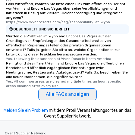
Falls zutreffend, könnten Sie bitte einen Link zum öffentlichen Bericht
von Wynn and Encore Las Vegas über seine Verpflichtungen und
Initiativen in Bezug auf Vielfalt, Gleichberechtigung und Integration
angeben?
https://www.wynnresorts.com/esg/responsibility-at-wynn
GESUNDHEIT UND SICHERHEIT
Wurden die Praktiken im Wynn and Encore Las Vegas auf der
Grundlage von Empfehlungen des Gesundheitsdienstes von
öffentlichen Regierungsstellen oder privaten Organisationen
entwickelt? Falls ja, geben Sie bitte an, welche Organisationen zur
Entwicklung dieser Praktiken herangezogen wurden:
Yes, following the standards of Wynn Resorts North America
Reinigt und desinfiziert Wynn and Encore Las Vegas die öffentlichen
Bereiche und öffentlich zugänglichen Einrichtungen (wie:
Meetingräume, Restaurants, Aufzüge, usw.)? Falls Ja, beschreiben Sie
alle neuen Maßnahmen, die ergriffen wurden.
Yes, All common areas are cleaned multiple times an hour; specific 
areas cleaned after every use
Alle FAQs anzeigen
Melden Sie ein Problem
mit dem Profil Veranstaltungsortes an das
Cvent Supplier Network.
Cvent Supplier Network