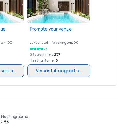
nue
Promote your venue
ton
, DC
Luxushotel in
Washington
, DC
Gästezimmer
:
237
Meetingräume
:
8
gsort auswählen
Veranstaltungsort auswählen
Meetingräume
293