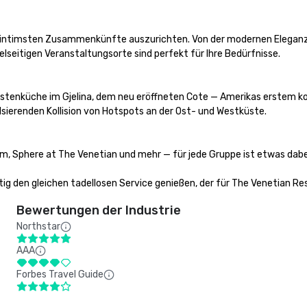
e intimsten Zusammenkünfte auszurichten. Von der modernen Eleganz des
lseitigen Veranstaltungsorte sind perfekt für Ihre Bedürfnisse. 

Küstenküche im Gjelina, dem neu eröffneten Cote — Amerikas erstem 
lsierenden Kollision von Hotspots an der Ost- und Westküste. 

im, Sphere at The Venetian und mehr — für jede Gruppe ist etwas dabei.
tig den gleichen tadellosen Service genießen, der für The Venetian Re
Bewertungen der Industrie
Northstar
AAA
Forbes Travel Guide