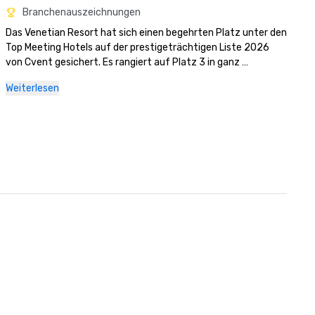
Branchenauszeichnungen
Das Venetian Resort hat sich einen begehrten Platz unter den 
Top Meeting Hotels auf der prestigeträchtigen Liste 2026 
von Cvent gesichert. Es rangiert auf Platz 3 in ganz 
Nordamerika und als Top-Hotel in Las Vegas. 

Weiterlesen
Das Palazzo und das The Venetian wurden bei den Condé Nast 
Traveler Readers' Choice Awards 2025 zu den Top 5 Hotels in 
Las Vegas gekürt. Zusätzlich zu dieser erstklassigen 
Anerkennung wurde The Palazzo at The Venetian mit der 
renommierten Condé Nast Traveler Triple Crown 
ausgezeichnet; eine Elite-Auszeichnung, die Hotels und 
Resorts verliehen wird, die

gewann in den letzten drei Jahrzehnten alle drei wichtigen 
Auszeichnungen der Publikation, die Hot List, die Gold List und 
die Readers' Choice Awards. Derzeit besitzen weltweit 
weniger als 400 Hotels diesen Status, was ihn zu einer der 
höchsten Auszeichnungen in der Luxushotellerie macht.