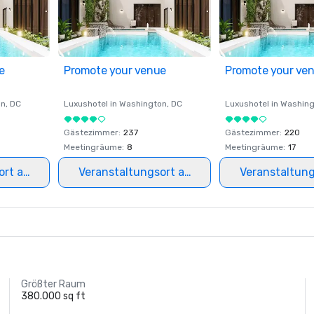
e
Promote your venue
Promote your ve
on
, DC
Luxushotel in
Washington
, DC
Luxushotel in
Washing
Gästezimmer
:
237
Gästezimmer
:
220
Meetingräume
:
8
Meetingräume
:
17
ort auswählen
Veranstaltungsort auswählen
Veranstaltun
Größter Raum
380.000 sq ft