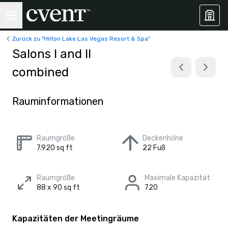
Zurück zu "Hilton Lake Las Vegas Resort & Spa"
Salons I and II
combined
Rauminformationen
Raumgröße
Deckenhöhe
7.920 sq ft
22 Fuß
Raumgröße
Maximale Kapazität
88 x 90 sq ft
720
Kapazitäten der Meetingräume