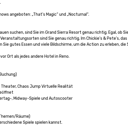


ws angeboten: „That's Magic“ und „Nocturnal“. 

en suchen, sind Sie im Grand Sierra Resort genau richtig. Egal, ob Sie
eranstaltungsorten sind Sie genau richtig. Im Chickie's & Pete's, das
ie gutes Essen und viele Bildschirme, um die Action zu erleben, die Si
r Ort als jedes andere Hotel in Reno.

Buchung)

 Theater, Chaos Jump Virtuelle Realität

eöffnet

ertag-, Midway-Spiele und Autoscooter

 Themen/Räume)

verschiedene Spiele spielen kannst.