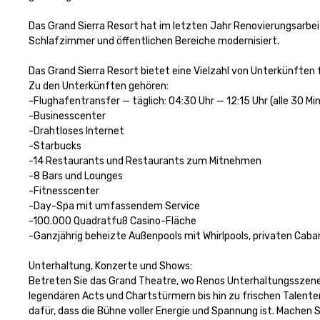
Das Grand Sierra Resort hat im letzten Jahr Renovierungsarbei
Schlafzimmer und öffentlichen Bereiche modernisiert.

Das Grand Sierra Resort bietet eine Vielzahl von Unterkünften 
Zu den Unterkünften gehören: 

-Flughafentransfer — täglich: 04:30 Uhr — 12:15 Uhr (alle 30 Min
-Businesscenter

-Drahtloses Internet

-Starbucks

-14 Restaurants und Restaurants zum Mitnehmen

-8 Bars und Lounges

-Fitnesscenter 

-Day-Spa mit umfassendem Service

-100.000 Quadratfuß Casino-Fläche

-Ganzjährig beheizte Außenpools mit Whirlpools, privaten Caban
Unterhaltung, Konzerte und Shows:

Betreten Sie das Grand Theatre, wo Renos Unterhaltungsszene
legendären Acts und Chartstürmern bis hin zu frischen Talente
dafür, dass die Bühne voller Energie und Spannung ist. Machen Si