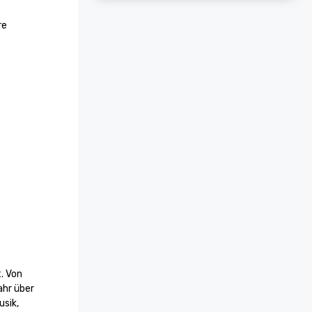
e 
 Von 
hr über 
sik, 