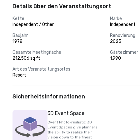
Details über den Veranstaltungsort
Kette
Marke
Independent / Other
Independent
Baujahr
Renovierung
1978
2025
Gesamte Meetingfläche
Gästezimmer
212.506 sq ft
1.990
Art des Veranstaltungsortes
Resort
Sicherheitsinformationen
3D Event Space
Cvent Photo-realistic 3D
Event Spaces give planners
the ability to realize their
vision down to the finest