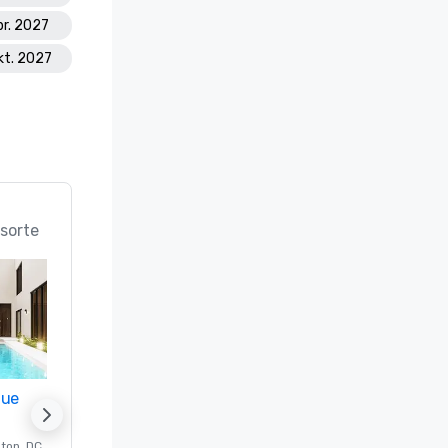
pr. 2027
kt. 2027
sorte
nue
Promote your venue
ton
, DC
Luxushotel in
Washington
, DC