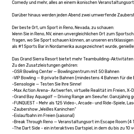
Comedy und mehr, alles an einem ikonischen Veranstaltungsort.
Darüber hinaus werden jeden Abend zwei umwerfende Zaubersho
Der beste Ort, um Sport in Reno, Nevada, zu schauen:

Wenn Sie in Reno, NV, einen unvergleichlichen Ort zum Sportschau
fragen, wo Sie Sport schauen können, an unseren erstklassigen V
als #1 Sports Bar in Nordamerika ausgezeichnet wurde, genießen S
Das Grand Sierra Resort bietet mehr Teambuilding-Aktivitäten vo
Zu den Zusatzleistungen gehören:

-GSR Bowling Center — Bowlingzentrum mit 50 Bahnen

-VIP Bowling — 8 private Bahnen (mindestens 4 Bahnen für die 
-Sensologie — Testen Sie Ihre Sinne!

-Max Action Arena- Axtwerfen, virtuelle Realität im Freien, X-D
-Grand Bay Aquagolf — Driving Range am Seeufer. Ganzjährig g
-FUNQUEST - Mehr als 125 Video-, Arcade- und Ride-Spiele, Las
-Zaubershow „Weißes Kaninchen“

-Eislaufbahn im Freien (saisonal)

-Break Through Reno — Veranstaltungsort im Escape Room (4
-The Dart Side - ein interaktives Dartspiel, in dem du bis zu 10 