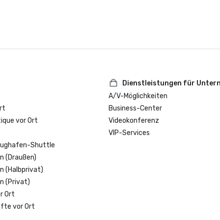
Dienstleistungen für Unte
A/V-Möglichkeiten
rt
Business-Center
que vor Ort
Videokonferenz
VIP-Services
lughafen-Shuttle
n (Draußen)
n (Halbprivat)
n (Privat)
r Ort
fte vor Ort