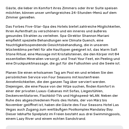
Gäste, die lieber im Komfort ihres Zimmers oder ihrer Suite speisen 
möchten, können unser umfangreiches 24-Stunden-Menü auf dem 
Zimmer genießen.

Das Forbes Five-Star-Spa des Hotels bietet zahlreiche Möglichkeiten, 
Ihren Aufenthalt zu verschönern und ein inneres und äußeres 
gesundes Strahlen zu verleihen. Spa-Direktor Shannon Mariani 
empfiehlt spezielle Behandlungen wie Climate Quench, eine 
feuchtigkeitsspendende Gesichtsbehandlung, die in unserem 
Wüstenklima perfekt für alle Hauttypen geeignet ist, das Warm Salt 
Stone Ritual, eine Massage mit Kristallsteinen, die den Körper mit 84 
essentiellen Mineralien versorgt, und Treat Your Feet, ein Peeling und 
eine Druckpunktmassage, die gut für die Fußsohlen und die Seele ist.

Planen Sie einen erholsamen Tag am Pool ein und erleben Sie den 
persönlichen Service von Four Seasons mit kostenfreien 
Annehmlichkeiten, die den ganzen Tag über serviert werden. 
Diejenigen, die eine Pause von der Hitze suchen, finden Komfort in 
einer der privaten Luxus-Cabanas mit Sofas, Liegestühlen, 
Deckenventilatoren, Flachbild-TVs und Highspeed-WLAN. Neben der 
Ruhe des abgeschiedenen Pools des Hotels, der von März bis 
November geöffnet ist, haben die Gäste des Four Seasons Hotel Las 
Vegas auch Zugang zum weitläufigen Poolkomplex Mandalay Bay. 
Dieser lebhafte Spielplatz im Freien besteht aus drei Swimmingpools, 
einem Lazy River und einem echten Sandstrand.