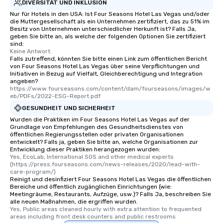
DIVERSITÄT UND INKLUSION
Nur für Hotels in den USA: Ist Four Seasons Hotel Las Vegas und/oder
die Muttergesellschaft als ein Unternehmen zertifiziert, das zu 51% im
Besitz von Unternehmen unterschiedlicher Herkunft ist? Falls Ja,
geben Sie bitte an, als welche der folgenden Optionen Sie zertifiziert
sind:
Keine Antwort.
Falls zutreffend, könnten Sie bitte einen Link zum öffentlichen Bericht
von Four Seasons Hotel Las Vegas über seine Verpflichtungen und
Initiativen in Bezug auf Vielfalt, Gleichberechtigung und Integration
angeben?
https://www.fourseasons.com/content/dam/fourseasons/images/w
eb/PDFs/2022-ESG-Report.pdf
GESUNDHEIT UND SICHERHEIT
Wurden die Praktiken im Four Seasons Hotel Las Vegas auf der
Grundlage von Empfehlungen des Gesundheitsdienstes von
öffentlichen Regierungsstellen oder privaten Organisationen
entwickelt? Falls ja, geben Sie bitte an, welche Organisationen zur
Entwicklung dieser Praktiken herangezogen wurden:
Yes, EcoLab, International SOS and other medical experts 
(https://press.fourseasons.com/news-releases/2020/lead-with-
care-program/)
Reinigt und desinfiziert Four Seasons Hotel Las Vegas die öffentlichen
Bereiche und öffentlich zugänglichen Einrichtungen (wie:
Meetingräume, Restaurants, Aufzüge, usw.)? Falls Ja, beschreiben Sie
alle neuen Maßnahmen, die ergriffen wurden.
Yes, Public areas cleaned hourly with extra attention to frequented 
areas including front desk counters and public restrooms