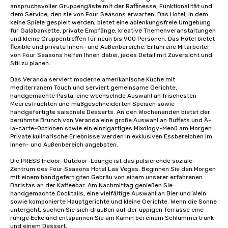
anspruchsvoller Gruppengäste mit der Raffinesse, Funktionalität und 
dem Service, den sie von Four Seasons erwarten. Das Hotel, in dem 
keine Spiele gespielt werden, bietet eine ablenkungsfreie Umgebung 
für Galabankette, private Empfänge, kreative Themenveranstaltungen 
und kleine Gruppentreffen für neun bis 900 Personen. Das Hotel bietet 
flexible und private Innen- und Außenbereiche. Erfahrene Mitarbeiter 
von Four Seasons helfen Ihnen dabei, jedes Detail mit Zuversicht und 
Stil zu planen.

Das Veranda serviert moderne amerikanische Küche mit 
mediterranem Touch und serviert gemeinsame Gerichte, 
handgemachte Pasta, eine wechselnde Auswahl an frischesten 
Meeresfrüchten und maßgeschneiderten Speisen sowie 
handgefertigte saisonale Desserts. An den Wochenenden bietet der 
berühmte Brunch von Veranda eine große Auswahl an Buffets und À-
la-carte-Optionen sowie ein einzigartiges Mixology-Menü am Morgen. 
Private kulinarische Erlebnisse werden in exklusiven Essbereichen im 
Innen- und Außenbereich angeboten.

Die PRESS Indoor-Outdoor-Lounge ist das pulsierende soziale 
Zentrum des Four Seasons Hotel Las Vegas. Beginnen Sie den Morgen 
mit einem handgefertigten Gebräu von einem unserer erfahrenen 
Baristas an der Kaffeebar. Am Nachmittag genießen Sie 
handgemachte Cocktails, eine vielfältige Auswahl an Bier und Wein 
sowie komponierte Hauptgerichte und kleine Gerichte. Wenn die Sonne 
untergeht, suchen Sie sich draußen auf der üppigen Terrasse eine 
ruhige Ecke und entspannen Sie am Kamin bei einem Schlummertrunk 
und einem Dessert.
