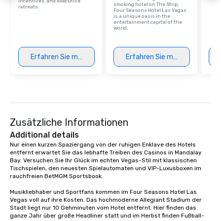
incentives, and executive
smoking hotel on The Strip,
retreats.
Four Seasons Hotel Las Vegas
is a unique oasis in the
entertainment capital of the
world.
Erfahren Sie mehr
Erfahren Sie mehr
Zusätzliche Informationen
Additional details
Nur einen kurzen Spaziergang von der ruhigen Enklave des Hotels 
entfernt erwartet Sie das lebhafte Treiben des Casinos in Mandalay 
Bay. Versuchen Sie Ihr Glück im echten Vegas-Stil mit klassischen 
Tischspielen, den neuesten Spielautomaten und VIP-Luxusboxen im 
rauchfreien BetMGM Sportsbook.

Musikliebhaber und Sportfans kommen im Four Seasons Hotel Las 
Vegas voll auf ihre Kosten. Das hochmoderne Allegiant Stadium der 
Stadt liegt nur 10 Gehminuten vom Hotel entfernt. Hier finden das 
ganze Jahr über große Headliner statt und im Herbst finden Fußball-