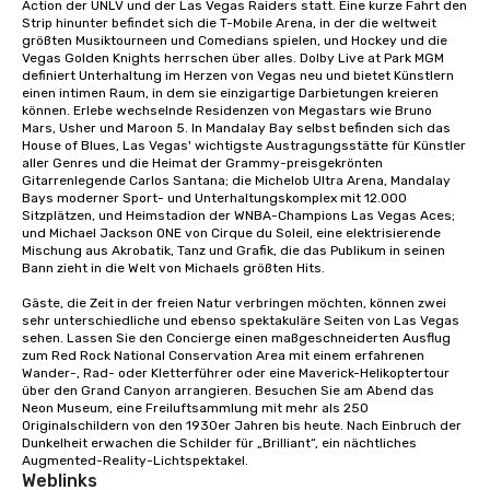
Action der UNLV und der Las Vegas Raiders statt. Eine kurze Fahrt den 
Strip hinunter befindet sich die T-Mobile Arena, in der die weltweit 
größten Musiktourneen und Comedians spielen, und Hockey und die 
Vegas Golden Knights herrschen über alles. Dolby Live at Park MGM 
definiert Unterhaltung im Herzen von Vegas neu und bietet Künstlern 
einen intimen Raum, in dem sie einzigartige Darbietungen kreieren 
können. Erlebe wechselnde Residenzen von Megastars wie Bruno 
Mars, Usher und Maroon 5. In Mandalay Bay selbst befinden sich das 
House of Blues, Las Vegas' wichtigste Austragungsstätte für Künstler 
aller Genres und die Heimat der Grammy-preisgekrönten 
Gitarrenlegende Carlos Santana; die Michelob Ultra Arena, Mandalay 
Bays moderner Sport- und Unterhaltungskomplex mit 12.000 
Sitzplätzen, und Heimstadion der WNBA-Champions Las Vegas Aces; 
und Michael Jackson ONE von Cirque du Soleil, eine elektrisierende 
Mischung aus Akrobatik, Tanz und Grafik, die das Publikum in seinen 
Bann zieht in die Welt von Michaels größten Hits.

Gäste, die Zeit in der freien Natur verbringen möchten, können zwei 
sehr unterschiedliche und ebenso spektakuläre Seiten von Las Vegas 
sehen. Lassen Sie den Concierge einen maßgeschneiderten Ausflug 
zum Red Rock National Conservation Area mit einem erfahrenen 
Wander-, Rad- oder Kletterführer oder eine Maverick-Helikoptertour 
über den Grand Canyon arrangieren. Besuchen Sie am Abend das 
Neon Museum, eine Freiluftsammlung mit mehr als 250 
Originalschildern von den 1930er Jahren bis heute. Nach Einbruch der 
Dunkelheit erwachen die Schilder für „Brilliant“, ein nächtliches 
Augmented-Reality-Lichtspektakel.
Weblinks