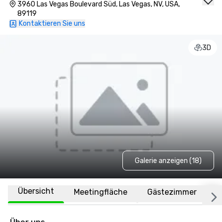
3960 Las Vegas Boulevard Süd, Las Vegas, NV, USA,
89119
Kontaktieren Sie uns
3D
Galerie anzeigen (18)
Übersicht
Meetingfläche
Gästezimmer
O