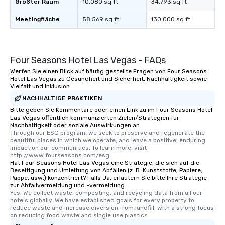
Größter Raum
10.080 sq ft
34.793 sq ft
Meetingfläche
58.569 sq ft
130.000 sq ft
Four Seasons Hotel Las Vegas - FAQs
Werfen Sie einen Blick auf häufig gestellte Fragen von Four Seasons
Hotel Las Vegas zu Gesundheit und Sicherheit, Nachhaltigkeit sowie
Vielfalt und Inklusion.
NACHHALTIGE PRAKTIKEN
Bitte geben Sie Kommentare oder einen Link zu im Four Seasons Hotel
Las Vegas öffentlich kommunizierten Zielen/Strategien für
Nachhaltigkeit oder soziale Auswirkungen an.
Through our ESG program, we seek to preserve and regenerate the 
beautiful places in which we operate, and leave a positive, enduring 
impact on our communities. To learn more, visit 
http://www.fourseasons.com/esg
Hat Four Seasons Hotel Las Vegas eine Strategie, die sich auf die
Beseitigung und Umleitung von Abfällen (z. B. Kunststoffe, Papiere,
Pappe, usw.) konzentriert? Falls Ja, erläutern Sie bitte Ihre Strategie
zur Abfallvermeidung und -vermeidung.
Yes, We collect waste, composting, and recycling data from all our 
hotels globally. We have established goals for every property to 
reduce waste and increase diversion from landfill, with a strong focus 
on reducing food waste and single use plastics.