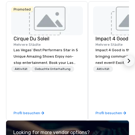
besondere Sportvera
den Super Bowl 2024
Promoted
Cirque Du Soleil
Impact 4 Good
Mehrere Städte
Mehrere Städte
Las Vegas’ Best Performers Star in 5
Impact 4 Good is the o
Unique Amazing Shows Enjoy non-
bringing community se
stop entertainment. Book your Las
next event! Exciting a
Vegas show tickets.
team building activitie
Aktivität
Gebuchte Unterhaltung
Aktivität
of what we offer. Let u
best cause/beneficiary
manage the donation l
bring the spirit of co
to your group. From you
request through the d
Profil besuchen
Profil besuchen
event, Impact 4 Good h
details. Where are we? Nationwide
and abroad, our local 
Looking for more vendor options?
covered. Got a cause 