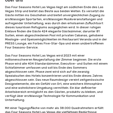
Über uns
Das Four Seasons Hotel Las Vegas liegt am südlichen Ende des Las 
Vegas Strip und bietet das Beste aus beiden Welten. Es versetzt die 
Gäste mitten ins Geschehen und bietet unvergleichlichen Zugang zu 
erstklassigen Sportarten, erstklassigen Musikveranstaltungen und 
aufregender Unterhaltung, was durch den erholsamen Zufluchtsort 
dieses luxuriösen Refugiums ausgeglichen wird. In dieser ruhigen 
Enklave finden die Gäste 424 elegante Gästezimmer, darunter 81 
Suiten, einen abgeschiedenen Pool mit privaten Cabanas, gehobene 
Mixologie- und Speisemöglichkeiten im Restaurant Veranda und in der 
PRESS Lounge, ein Forbes Five-Star-Spa und einen unübertroffenen 
Four Seasons-Service.

Das Four Seasons Hotel Las Vegas wird 2023 mit einer 
millionenschweren Neugestaltung der Zimmer beginnen. Die erste 
Phase wird alle 404 Standardzimmer, Executive- und Suiten mit einem 
Schlafzimmer umfassen und soll bis Ende des Sommers 
abgeschlossen sein. Phase zwei wird sich auf die zwanzig 
Spezialsuiten des Hotels konzentrieren und bis Ende dieses Jahres 
abgeschlossen sein. Das neue Raumdesign vereint zeitgenössische 
Designelemente, die ein Gefühl von Ort, eine weichere Atmosphäre 
und eine wohnlichere Umgebung vermitteln. Ein klar definierter 
Arbeitsbereich ermöglicht es den Gästen, produktiv zu bleiben, und 
verfügt über erstklassige Technologie für Kommunikation und 
Unterhaltung. 

Mit einer Tagungsfläche von mehr als 38.000 Quadratmetern erfüllt 
das Four Seasons Hotel Las Vegas die vielfältigen Bedürfnisse 