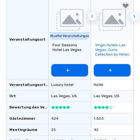
Aktueller Veranstaltungsort
Veranstaltungsort
Four Seasons
Virgin Hotels Las
Removed from
Hotel Las Vegas
Vegas, Curio
favorites
Collection by Hilton
Veranstaltungsortstyp
Luxury hotel
Hotel
Ort
Las Vegas
, US
Las Vegas
, US
Bewertung des Veranstaltungsortes
Gästezimmer
424
1.503
Meetingräume
25
42