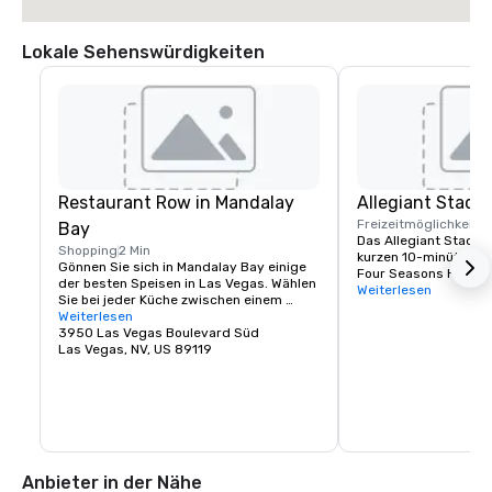
Lokale Sehenswürdigkeiten
Restaurant Row in Mandalay
Allegiant Stadi
Freizeitmöglichkeite
Bay
Das Allegiant Stadium
Shopping
2 Min
kurzen 10-minütigen
Gönnen Sie sich in Mandalay Bay einige 
Four Seasons Hotel L
der besten Speisen in Las Vegas. Wählen 
und ist ein weltweites
Weiterlesen
Sie bei jeder Küche zwischen einem 
Veranstaltungsziel, d
Vegas-Buffet oder bei Reservierungen 
Weiterlesen
Ankunft der legendär
für gehobene Küche.
3950 Las Vegas Boulevard Süd
im Jahr 2020 hervor
Las Vegas, NV, US 89119
Allegiant Stadium ist
Besucher als auch für
günstig gelegen. Es is
eingezäunt und klimat
Platz für 65.000 Pers
technologisch fortsch
ist die Heimat des N
Raiders und bietet er
Anbieter in der Nähe
Unterhaltung, darunt