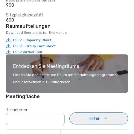
Kapazität an Stehplätzen
900
Sitzplatzkapazität
600
Raumaufteilungen
Download floor plans for this venue.
FSLV - Capacity Chart
FSLV - Group Fact Sheet
FSLV Virtual Tour
Entdecken Sie Meetingräume
Finden Sie den perfekten Raum mit Einrichtungsdiagrammen
und interaktiven 3D-Grundrissen.
Meetingfläche
Teilnehmer
Filter