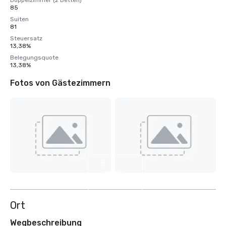
Doppelzimmer (2 Betten)
85
Suiten
81
Steuersatz
13,38%
Belegungsquote
13,38%
Fotos von Gästezimmern
5
weitere
anzeigen
Ort
Wegbeschreibung