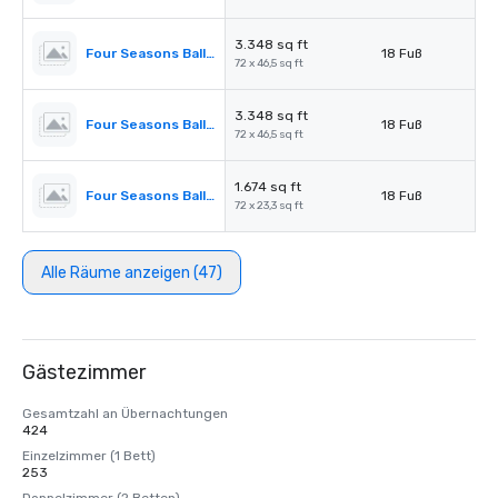
3.348 sq ft
Four Seasons Ballroom 4
18 Fuß
72 x 46,5 sq ft
3.348 sq ft
Four Seasons Ballroom 2,3
18 Fuß
72 x 46,5 sq ft
1.674 sq ft
Four Seasons Ballroom 2
18 Fuß
72 x 23,3 sq ft
Alle Räume anzeigen (47)
Gästezimmer
Gesamtzahl an Übernachtungen
424
Einzelzimmer (1 Bett)
253