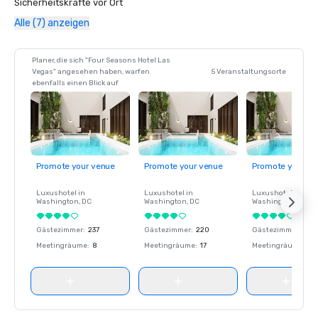
Sicherheitskräfte vor Ort
Alle (7) anzeigen
Planer, die sich "Four Seasons Hotel Las
Vegas" angesehen haben, warfen
5 Veranstaltungsorte
ebenfalls einen Blick auf
Promote your venue
Promote your venue
Promote your ve
Luxushotel in
Luxushotel in
Luxushotel in
Washington
, DC
Washington
, DC
Washington
, DC
Gästezimmer
:
237
Gästezimmer
:
220
Gästezimmer
:
237
Meetingräume
:
8
Meetingräume
:
17
Meetingräume
:
8