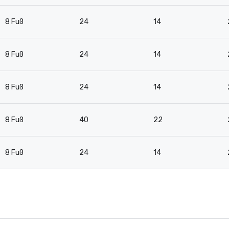
8 Fuß
24
14
8 Fuß
24
14
8 Fuß
24
14
8 Fuß
40
22
8 Fuß
24
14