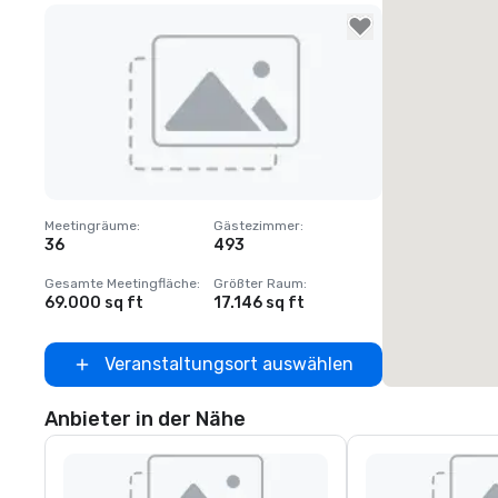
Removed from favorites
Meetingräume
:
Gästezimmer
:
36
493
Gesamte Meetingfläche
:
Größter Raum
:
69.000 sq ft
17.146 sq ft
Veranstaltungsort auswählen
Anbieter in der Nähe