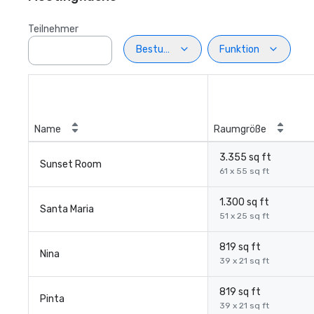
Teilnehmer
Bestuhlung
Funktion
Name
Raumgröße
3.355 sq ft
Sunset Room
61 x 55 sq ft
1.300 sq ft
Santa Maria
51 x 25 sq ft
819 sq ft
Nina
39 x 21 sq ft
819 sq ft
Pinta
39 x 21 sq ft