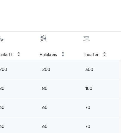
ankett
Halbkreis
Theater
Kla
200
200
300
16
80
80
100
6
60
60
70
3
60
60
70
4