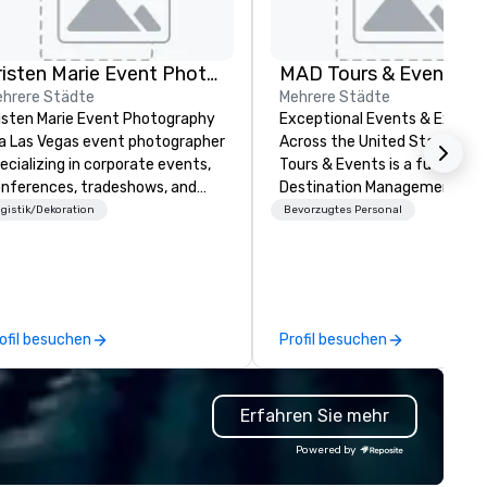
Kristen Marie Event Photography
MAD Tours & Events
hrere Städte
Mehrere Städte
isten Marie Event Photography
Exceptional Events & Experi
 a Las Vegas event photographer
Across the United States! MAD
ecializing in corporate events,
Tours & Events is a full-servi
nferences, tradeshows, and
Destination Management
mpany headshots. We offer
Company specializing in corp
gistik/Dekoration
Bevorzugtes Personal
ean, elevated, professional
events, incentive trips, exec
otography that captures the
retreats, conferences, produ
ergy and essence of your
launches, team-building
ent.
programs, and luxury group tr
across the U.S. We provide end-
ofil besuchen
Profil besuchen
to-end support, including ve
sourcing, accommodations,
transportation, VIP services,
Erfahren Sie mehr
dining programs, entertainme
themed events, exclusive
Powered by
experiences, and on-site
coordination. From small