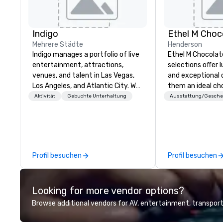
Indigo
Ethel M Choc
Mehrere Städte
Henderson
Indigo manages a portfolio of live
Ethel M Chocolat
entertainment, attractions,
selections offer l
venues, and talent in Las Vegas,
and exceptional 
Los Angeles, and Atlantic City. We
them an ideal cho
specialize in business to business
occasions, corpo
Aktivität
Gebuchte Unterhaltung
Ausstattung/Gesch
relationship sales. Our friendly
gifts, or company
team is here to help you and your
Whether you’re e
clients deliver exceptional
appreciation to 
experiences. Indigo is not a third
their hard work, 
party; we work on behalf of the
partners for thei
Profil besuchen
Profil besuchen
Producers to provide best rates, a
thanking clients f
direct line of communication, and
or celebrating a 
unparalleled customer service.
premium chocola
Looking for more vendor options?
Ethel M Chocolat
lasting impressio
Browse additional vendors for AV, entertainment, transport
custom sleeves f
chocolates, allow