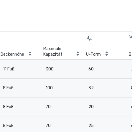
Maximale
Deckenhöhe
Kapazität
U-Form
B
11 Fuß
300
60
8 Fuß
100
32
8 Fuß
70
20
8 Fuß
70
25