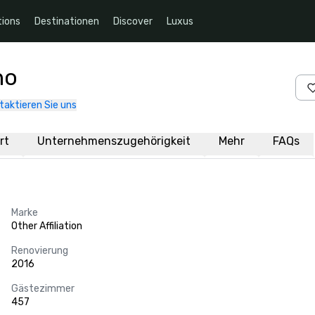
ions
Destinationen
Discover
Luxus
no
taktieren Sie uns
rt
Unternehmenszugehörigkeit
Mehr
FAQs
Marke
Other Affiliation
Renovierung
2016
Gästezimmer
457