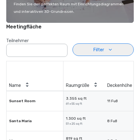
Finden Sie den perfekten Raum mit Einrichtungsdiagrammen
und interaktiven 3D-Grundrissen.
Meetingfläche
Teilnehmer
Filter
Name
Raumgröße
Deckenhöhe
3.355 sq ft
Sunset Room
11 Fuß
61 x 55 sq ft
1.300 sq ft
Santa Maria
8 Fuß
51 x 25 sq ft
819 sq ft