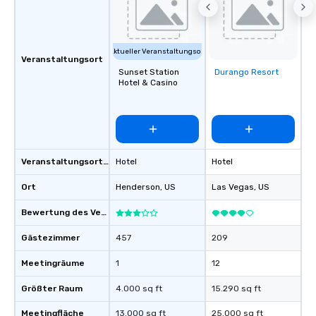
Aktueller Veranstaltungsort
Veranstaltungsort
Sunset Station
Durango Resort
Removed from
Hotel & Casino
favorites
Veranstaltungsortstyp
Hotel
Hotel
Ort
Henderson
, US
Las Vegas
, US
Bewertung des Veranstaltungsortes
Gästezimmer
457
209
Meetingräume
1
12
Größter Raum
4.000 sq ft
15.290 sq ft
Meetingfläche
13.000 sq ft
25.000 sq ft