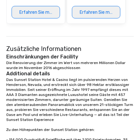
Erfahren Sie mehr
Erfahren Sie mehr
Zusätzliche Informationen
Einschränkungen der Facility
Die Renovierung der Zimmer im Wert von mehreren Millionen Dollar 
wurde im November 2016 abgeschlossen
Additional details
Das Sunset Station Hotel & Casino liegt im pulsierenden Herzen von 
Henderson, Nevada, und erstreckt sich über 98 Hektar erstklassiger 
Immobilien. Seit seiner Eröffnung im Jahr 1997 empfängt dieses mit 
AAA 3 Diamanten ausgezeichnete Luxushotel seine Gäste mit 457 
modernisierten Zimmern, darunter geräumige Suiten. Genießen Sie 
den atemberaubenden Panoramablick von unserem 21-stöckigen Turm 
aus, probieren Sie verschiedene Restaurants, entspannen Sie an der 
Oase am Pool und erleben Sie Live-Unterhaltung — all das ist Teil der 
Sunset Station Experience

Zu den Höhepunkten der Sunset Station gehören:

- 114.000 Quadratfuß Spielfläche mit über 2.100 Spielautomaten, 35 