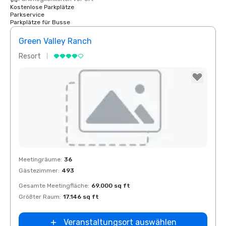
Kostenlose Parkplätze
Parkservice
Parkplätze für Busse
Green Valley Ranch
Resort
Removed from favorites
Meetingräume
:
36
Gästezimmer
:
493
Gesamte Meetingfläche
:
69.000 sq ft
Größter Raum
:
17.146 sq ft
Veranstaltungsort auswählen