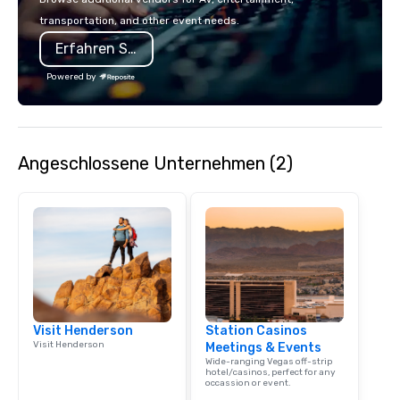
you to create a truly u
transportation, and other event needs.
any event. Enjoy our w
Erfahren Sie mehr
service and an elevat
experience that sets yo
Powered by
Angeschlossene Unternehmen (2)
Visit Henderson
Station Casinos
Visit Henderson
Meetings & Events
Wide-ranging Vegas off-strip
hotel/casinos, perfect for any
occassion or event.