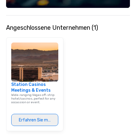
both U.S. and internati
across multiple time zones. Let
something extraordin
contact us today!
Angeschlossene Unternehmen (1)
Station Casinos
Meetings & Events
Wide-ranging Vegas off-strip
hotel/casinos, perfect for any
occassion or event.
Erfahren Sie mehr