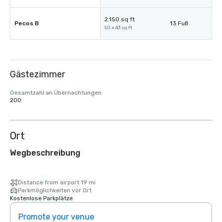
2.150 sq ft
Pecos B
13 Fuß
50 x 43 sq ft
Gästezimmer
Gesamtzahl an Übernachtungen
200
Ort
Wegbeschreibung
Distance from airport 19 mi
Parkmöglichkeiten vor Ort
Kostenlose Parkplätze
Promote your venue
Prom