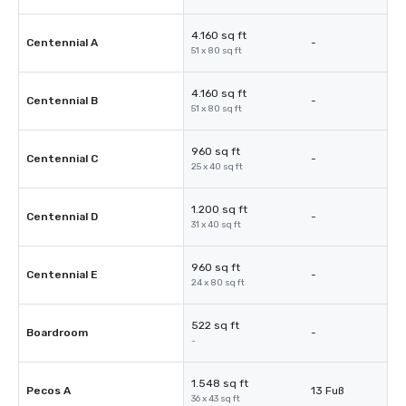
4.160 sq ft
Centennial A
-
51 x 80 sq ft
4.160 sq ft
Centennial B
-
51 x 80 sq ft
960 sq ft
Centennial C
-
25 x 40 sq ft
1.200 sq ft
Centennial D
-
31 x 40 sq ft
960 sq ft
Centennial E
-
24 x 80 sq ft
522 sq ft
Boardroom
-
-
1.548 sq ft
Pecos A
13 Fuß
36 x 43 sq ft