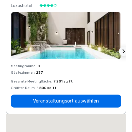
Luxushotel
Luxus
Meetingräume
:
8
Meeti
Gästezimmer
:
237
Gäste
Gesamte Meetingfläche
:
7.201 sq ft
Gesam
Größter Raum
:
1.800 sq ft
Größt
Veranstaltungsort auswählen