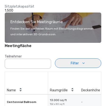
Sitzplatzkapazität
1.500
Entdecken Sie Meetingräume
Finden Sie den perfekten Raum mit Einrichtungsdiagrammen
und interaktiven 3D-Grundrissen.
Meetingfläche
Teilnehmer
Filter
Name
Raumgröße
Deckenhöhe
13.000 sq ft
Centennial Ballroom
-
152 x 80 sq ft