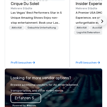
Cirque Du Soleil
Insider Experienc
Mehrere Städte
Mehrere Städte
Las Vegas’ Best Performers Star in 5
A Premier USA DMC Partner At 
Unique Amazing Shows Enjoy non-
Experience, we create
stop entertainment. Book your Las
unforgettable events w
Vegas show tickets.
access to premium ve
Aktivität
Gebuchte Unterhaltung
Aktivität
Ausstattun
class entertainment, a
Logistik/Dekoration
experiences. With over
expertise, we handle e
behind the scenes, en
flawless, five-star exp
Planners value our qu
Profil besuchen
Profil besuchen
times, all-inclusive b
turnarounds, strong i
relationships, and ope
Looking for more vendor options?
precision. We operate 
in key destinations su
Browse additional vendors for AV, entertainment,
Los Angeles, San Fran
transportation, and other event needs.
Diego, Orange County,
Erfahren Sie mehr
York, Chicago and Miam
offices enable us to eff
Powered by