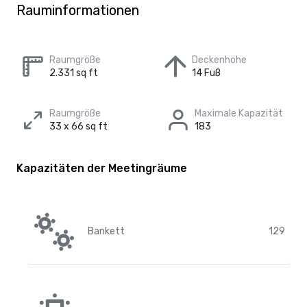
Rauminformationen
Raumgröße
Deckenhöhe
2.331 sq ft
14 Fuß
Raumgröße
Maximale Kapazität
33 x 66 sq ft
183
Kapazitäten der Meetingräume
Bankett
129