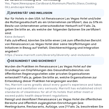
Yes, Paper,Newspaper,Cardboard,Aluminum,Plastic,Glass,Cooking 
Oil,Landscape Waste
DIVERSITÄT UND INKLUSION
Nur für Hotels in den USA: Ist Renaissance Las Vegas Hotel und/oder
die Muttergesellschaft als ein Unternehmen zertifiziert, das zu 51% im
Besitz von Unternehmen unterschiedlicher Herkunft ist? Falls Ja,
geben Sie bitte an, als welche der folgenden Optionen Sie zertifiziert
sind:
Keine Antwort.
Falls zutreffend, könnten Sie bitte einen Link zum öffentlichen Bericht
von Renaissance Las Vegas Hotel über seine Verpflichtungen und
Initiativen in Bezug auf Vielfalt, Gleichberechtigung und Integration
angeben?
https://www.marriott.com/diversity/diversity-and-inclusion.mi
GESUNDHEIT UND SICHERHEIT
Wurden die Praktiken im Renaissance Las Vegas Hotel auf der
Grundlage von Empfehlungen des Gesundheitsdienstes von
öffentlichen Regierungsstellen oder privaten Organisationen
entwickelt? Falls ja, geben Sie bitte an, welche Organisationen zur
Entwicklung dieser Praktiken herangezogen wurden:
Yes, Marriott cares greatly about every guest's experience and takes 
hygiene and sanitation very seriously. Marriott has established strict 
standards of cleanliness for all of its hotels that either meet or 
exceed public health department regulations. 
Reinigt und desinfiziert Renaissance Las Vegas Hotel die öffentlichen
Bereiche und öffentlich zugänglichen Einrichtungen (wie:
Meetingräume, Restaurants, Aufzüge, usw.)? Falls Ja, beschreiben Sie