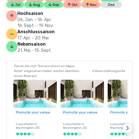
Jul
Aug
Sep
Okt
Nov
Dez
Hochsaison
06. Jan. - 16. Apr.
16. Sept. - 19. Nov.
Anschlusssaison
17. Apr. - 20. Mai
Nebensaison
21. Mai - 15. Sept.
Planer, die sich "Renaissance Las Vegas
Hotel" angesehen haben, warfen ebenfalls
5 Veranstaltungsorte
einen Blick auf
Promote your venue
Promote your venue
Promote your ve
Luxushotel in
Luxushotel in
Luxushotel in
Washington
, DC
Washington
, DC
Washington
, DC