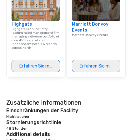
Highgate
Marriott Bonvoy
Highgate is an industry-
Events
leading hotel management firm,
Marriott Bonvoy Events
managing a diverse portfolio of
over 450 branded and
independent hotels & resorts
across North
Erfahren Sie mehr
Erfahren Sie mehr
Zusätzliche Informationen
Einschränkungen der Facility
Nichtraucher 
Stornierungsrichtlinie
48 Stunden
Additional details