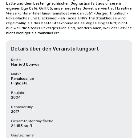
Latte und dem besten griechischen Joghurtparfait aus unserem 
eigenen Ego Café. Grill 55, unser neuestes Juwel, serviert auf kreative 
Weise kontinentale Hausmannskost wie den „55“ -Burger, Thunfisch-
Poke-Nachos und Blackened Fish Tacos. ENVY The Steakhouse wird 
regelmäßig als das beste Steakhouse in Las Vegas eingestuft, nicht 
nur, weil die Steaks unvergesslich sind, sondern auch, weil der Service 
nicht weniger als makellos ist.
Details über den Veranstaltungsort
Kette
Marriott Bonvoy
Marke
Renaissance
Highgate
Baujahr
2004
Renovierung
2017
Gesamte Meetingfläche
24.153 sq ft
Gästezimmer