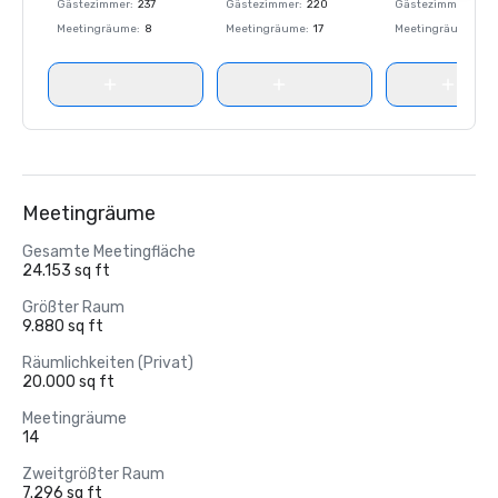
Gästezimmer
:
237
Gästezimmer
:
220
Gästezimmer
:
237
Meetingräume
:
8
Meetingräume
:
17
Meetingräume
:
8
Meetingräume
Gesamte Meetingfläche
24.153 sq ft
Größter Raum
9.880 sq ft
Räumlichkeiten (Privat)
20.000 sq ft
Meetingräume
14
Zweitgrößter Raum
7.296 sq ft