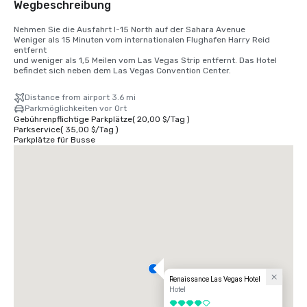
Wegbeschreibung
Nehmen Sie die Ausfahrt I-15 North auf der Sahara Avenue

Weniger als 15 Minuten vom internationalen Flughafen Harry Reid 
entfernt

und weniger als 1,5 Meilen vom Las Vegas Strip entfernt. Das Hotel 
befindet sich neben dem Las Vegas Convention Center.
Distance from airport 3.6 mi
Parkmöglichkeiten vor Ort
Gebührenpflichtige Parkplätze
(
20,00 $
/
Tag
)
Parkservice
(
35,00 $
/
Tag
)
Parkplätze für Busse
Renaissance Las Vegas Hotel
Hotel
4 von 5