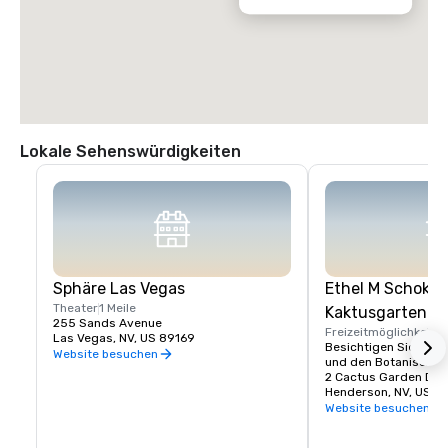
Lokale Sehenswürdigkeiten
Sphäre Las Vegas
Ethel M Schokol
Theater
1 Meile
Kaktusgarten
255 Sands Avenue
Freizeitmöglichkeite
Las Vegas, NV, US 89169
Besichtigen Sie die S
Website besuchen
und den Botanischen
2 Cactus Garden Dr
Henderson, NV, US 8
Website besuchen