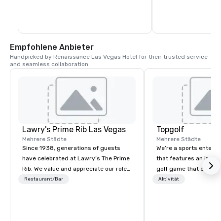
Empfohlene Anbieter
Handpicked by Renaissance Las Vegas Hotel for their trusted service 
and seamless collaboration.
Lawry's Prime Rib Las Vegas
Topgolf
Mehrere Städte
Mehrere Städte
Since 1938, generations of guests
We’re a sports entert
have celebrated at Lawry’s The Prime
that features an inclu
Rib. We value and appreciate our role
golf game that everyo
in any occasion - any moment - a
Paired with an outsta
Restaurant/Bar
Aktivität
guest shares with us.
beverage menu, climat
hitting bays and music
has an energetic hum 
feel right when you wa