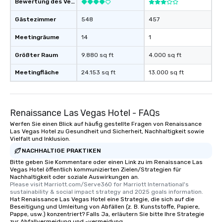
Bewertung des Veranstaltungsortes
Gästezimmer
548
457
Meetingräume
14
1
Größter Raum
9.880 sq ft
4.000 sq ft
Meetingfläche
24.153 sq ft
13.000 sq ft
Renaissance Las Vegas Hotel - FAQs
Werfen Sie einen Blick auf häufig gestellte Fragen von Renaissance
Las Vegas Hotel zu Gesundheit und Sicherheit, Nachhaltigkeit sowie
Vielfalt und Inklusion.
NACHHALTIGE PRAKTIKEN
Bitte geben Sie Kommentare oder einen Link zu im Renaissance Las
Vegas Hotel öffentlich kommunizierten Zielen/Strategien für
Nachhaltigkeit oder soziale Auswirkungen an.
Please visit Marriott.com/Serve360 for Marriott International's 
sustainability & social impact strategy and 2025 goals information.
Hat Renaissance Las Vegas Hotel eine Strategie, die sich auf die
Beseitigung und Umleitung von Abfällen (z. B. Kunststoffe, Papiere,
Pappe, usw.) konzentriert? Falls Ja, erläutern Sie bitte Ihre Strategie
zur Abfallvermeidung und -vermeidung.