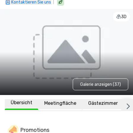
|
Kontaktieren Sie uns
3D
Galerie anzeigen (37)
Übersicht
Meetingfläche
Gästezimmer
O
Promotions