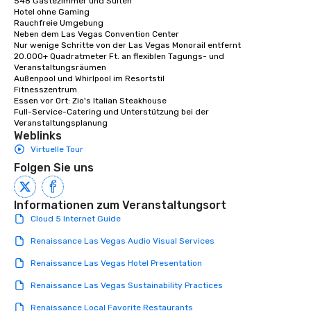
548 Gästezimmer und Suiten

Hotel ohne Gaming

Rauchfreie Umgebung

Neben dem Las Vegas Convention Center

Nur wenige Schritte von der Las Vegas Monorail entfernt

20.000+ Quadratmeter Ft. an flexiblen Tagungs- und 
Veranstaltungsräumen

Außenpool und Whirlpool im Resortstil

Fitnesszentrum

Essen vor Ort: Zio's Italian Steakhouse 

Full-Service-Catering und Unterstützung bei der 
Veranstaltungsplanung
Weblinks
Virtuelle Tour
Folgen Sie uns
Informationen zum Veranstaltungsort
Cloud 5 Internet Guide
Renaissance Las Vegas Audio Visual Services
Renaissance Las Vegas Hotel Presentation
Renaissance Las Vegas Sustainability Practices
Renaissance Local Favorite Restaurants