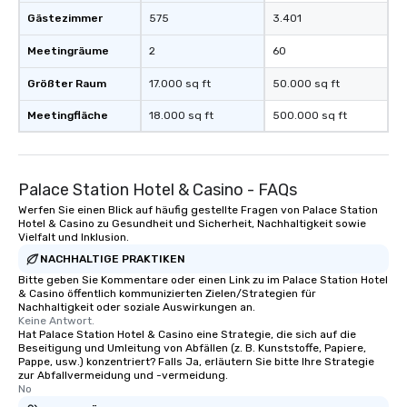
Memorable Experience f
Gästezimmer
575
3.401
Smacking Foodie Tours
to gather and dine tha
Meetingräume
2
60
experienced, and all ar
remember. Our one-of-
Größter Raum
17.000 sq ft
50.000 sq ft
are special, from the fi
Meetingfläche
18.000 sq ft
500.000 sq ft
last. It’s an experienc
will reminisce about lo
leave. Location, Location, Location
One of the best reason
Palace Station Hotel & Casino - FAQs
convenient and efficie
Werfen Sie einen Blick auf häufig gestellte Fragen von Palace Station
experience is designed
Hotel & Casino zu Gesundheit und Sicherheit, Nachhaltigkeit sowie
restaurants are within
Vielfalt und Inklusion.
walking distance of ea
NACHHALTIGE PRAKTIKEN
short stroll allows you
Bitte geben Sie Kommentare oder einen Link zu im Palace Station Hotel
members a chance to 
& Casino öffentlich kommunizierten Zielen/Strategien für
Nachhaltigkeit oder soziale Auswirkungen an.
networking opportunit
Keine Antwort.
heading to the next pl
Hat Palace Station Hotel & Casino eine Strategie, die sich auf die
Beseitigung und Umleitung von Abfällen (z. B. Kunststoffe, Papiere,
itinerary. You Get a Dinner and a Show
Pappe, usw.) konzentriert? Falls Ja, erläutern Sie bitte Ihre Strategie
Our tours offer an exqu
zur Abfallvermeidung und -vermeidung.
entertainment. All tour
No