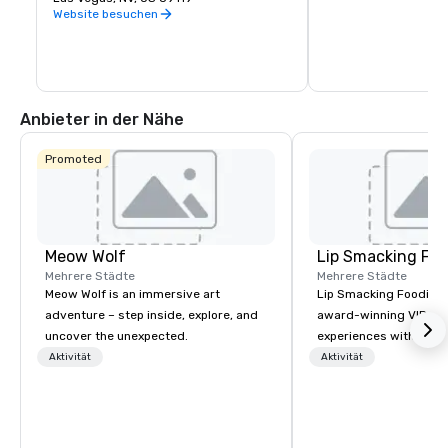
bietet seinen Hotelgä
Rechtspersönlichkeit von Paradise in 
Website besuchen
kostenfreien Shuttles
Clark County.
zum und vom Strip ve
Anbieter in der Nähe
Promoted
Meow Wolf
Lip Smacking Foo
Mehrere Städte
Mehrere Städte
Meow Wolf is an immersive art
Lip Smacking Foodie T
adventure – step inside, explore, and
award-winning VIP gro
uncover the unexpected.
experiences with visits
restaurants throughou
Aktivität
Aktivität
States. Choose either
activity or evening d
groups are escorted i
the best tables in the 