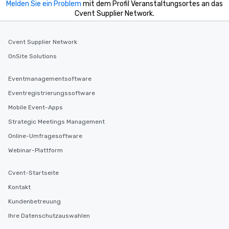
Melden Sie ein Problem
mit dem Profil Veranstaltungsortes an das
key. Whether you desir
Cvent Supplier Network.
business hours or earl
after work, we can coo
you to provide options 
Cvent Supplier Network
needs. Go for as Long or as Short as
OnSite Solutions
You Like Along with fle
scheduling, Lip Smack
Eventmanagementsoftware
Tours also provides a 
Eventregistrierungssoftware
durations. Our shortes
2.5 hours; our longest 
Mobile Event-Apps
hours, with optional 
Strategic Meetings Management
incentives.
Online-Umfragesoftware
Webinar-Plattform
Cvent-Startseite
Kontakt
Kundenbetreuung
Ihre Datenschutzauswahlen