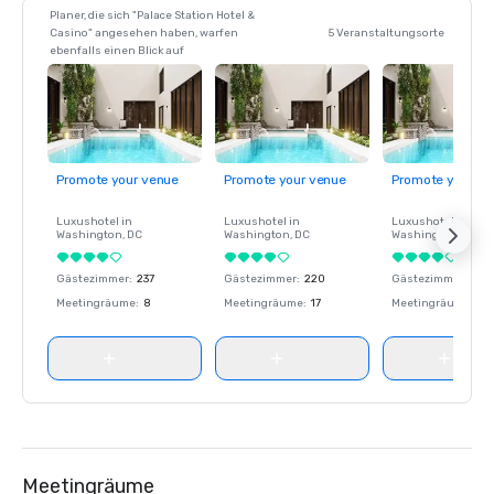
Planer, die sich "Palace Station Hotel &
Casino" angesehen haben, warfen
5 Veranstaltungsorte
ebenfalls einen Blick auf
Promote your venue
Promote your venue
Promote your ve
Luxushotel in
Luxushotel in
Luxushotel in
Washington
, DC
Washington
, DC
Washington
, DC
Gästezimmer
:
237
Gästezimmer
:
220
Gästezimmer
:
237
Meetingräume
:
8
Meetingräume
:
17
Meetingräume
:
8
Meetingräume