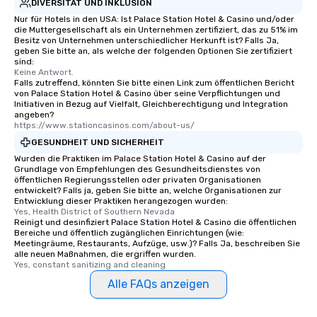
knowledgeable, profes
DIVERSITÄT UND INKLUSION
who leads the group on
Nur für Hotels in den USA: Ist Palace Station Hotel & Casino und/oder
die Muttergesellschaft als ein Unternehmen zertifiziert, das zu 51% im
offering engaging tidb
Besitz von Unternehmen unterschiedlicher Herkunft ist? Falls Ja,
fascinating stories. S
geben Sie bitte an, als welche der folgenden Optionen Sie zertifiziert
interactive experience
sind:
Keine Antwort.
along the way exclusive
Falls zutreffend, könnten Sie bitte einen Link zum öffentlichen Bericht
ensuring there is neve
von Palace Station Hotel & Casino über seine Verpflichtungen und
Initiativen in Bezug auf Vielfalt, Gleichberechtigung und Integration
Different Types of Cuis
angeben?
experiences offer the a
https://www.stationcasinos.com/about-us/
several renowned rest
GESUNDHEIT UND SICHERHEIT
convenient outing, inc
Wurden die Praktiken im Palace Station Hotel & Casino auf der
and your guests might
Grundlage von Empfehlungen des Gesundheitsdienstes von
discovered otherwise 
öffentlichen Regierungsstellen oder privaten Organisationen
entwickelt? Falls ja, geben Sie bitte an, welche Organisationen zur
at a typical corporate 
Entwicklung dieser Praktiken herangezogen wurden:
a way to try some of t
Yes, Health District of Southern Nevada
Reinigt und desinfiziert Palace Station Hotel & Casino die öffentlichen
in the city and dive in
Bereiche und öffentlich zugänglichen Einrichtungen (wie:
cuisines and dishes. Al
Meetingräume, Restaurants, Aufzüge, usw.)? Falls Ja, beschreiben Sie
selected dishes are cu
alle neuen Maßnahmen, die ergriffen wurden.
Yes, constant sanitizing and cleaning
high standards to ensu
Alle FAQs anzeigen
delight any palate. Tours Available
from Day to Night With
group experience, bookin