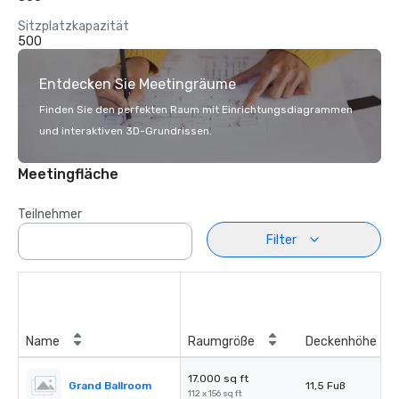
Sitzplatzkapazität
500
Entdecken Sie Meetingräume
Finden Sie den perfekten Raum mit Einrichtungsdiagrammen
und interaktiven 3D-Grundrissen.
Meetingfläche
Teilnehmer
Filter
Name
Raumgröße
Deckenhöhe
17.000 sq ft
Grand Ballroom
11,5 Fuß
112 x 156 sq ft