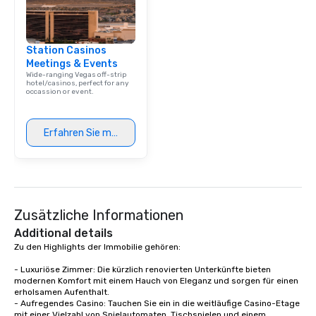
Smacking Foodie Tours,
group is assured a top
experience with three 
Station Casinos
signature dishes at ea
Meetings & Events
Our affordable tours a
Wide-ranging Vegas off-strip
person with tax and gr
hotel/casinos, perfect for any
occassion or event.
included. The only thi
are drinks. However, 
package upgrade is ava
Erfahren Sie mehr
provides guests a sign
at various stops. Build Your Network
Our exclusive experien
ultimate networking op
a typical sit-down dinn
Zusätzliche Informationen
to engage the person t
right of you. Because 
Additional details
place at multiple resta
Zu den Highlights der Immobilie gehören:

walking in between, th
- Luxuriöse Zimmer: Die kürzlich renovierten Unterkünfte bieten 
countless opportunitie
modernen Komfort mit einem Hauch von Eleganz und sorgen für einen 
with different people 
erholsamen Aufenthalt.

down at each venue a
- Aufregendes Casino: Tauchen Sie ein in die weitläufige Casino-Etage 
mit einer Vielzahl von Spielautomaten, Tischspielen und einem 