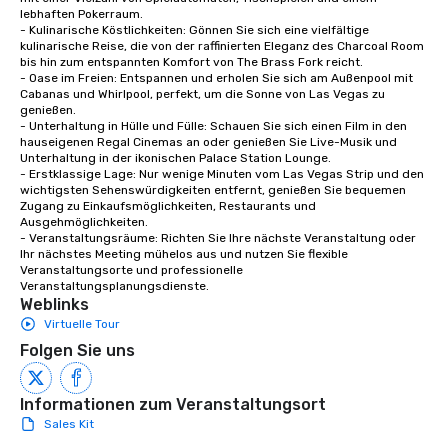
traverse along the way
lebhaften Pokerraum.

experiences not only 
- Kulinarische Köstlichkeiten: Gönnen Sie sich eine vielfältige 
ways to network, but a
kulinarische Reise, die von der raffinierten Eleganz des Charcoal Room 
bis hin zum entspannten Komfort von The Brass Fork reicht.

way to do so. Large Groups Welcome
- Oase im Freien: Entspannen und erholen Sie sich am Außenpool mit 
Lip Smacking Foodie To
Cabanas und Whirlpool, perfekt, um die Sonne von Las Vegas zu 
groups, small or large.
genießen.

- Unterhaltung in Hülle und Fülle: Schauen Sie sich einen Film in den 
experiences can acc
hauseigenen Regal Cinemas an oder genießen Sie Live-Musik und 
groups from as few as
Unterhaltung in der ikonischen Palace Station Lounge.

as 500 guests, making
- Erstklassige Lage: Nur wenige Minuten vom Las Vegas Strip und den 
choice for any corpora
wichtigsten Sehenswürdigkeiten entfernt, genießen Sie bequemen 
Zugang zu Einkaufsmöglichkeiten, Restaurants und 
Stress-Free Booking 
Ausgehmöglichkeiten.

a tour is stress-free a
- Veranstaltungsräume: Richten Sie Ihre nächste Veranstaltung oder 
enjoy the company of 
Ihr nächstes Meeting mühelos aus und nutzen Sie flexible 
Veranstaltungsorte und professionelle 
more easily. You’ll tak
Veranstaltungsplanungsdienste.
knowing that everythin
Weblinks
of from the moment the
Virtuelle Tour
booked to the minute i
Folgen Sie uns
Since the menu is alre
have nothing to worry 
remember to submit ah
Informationen zum Veranstaltungsort
date any dietary restr
Sales Kit
allergies for anyone in