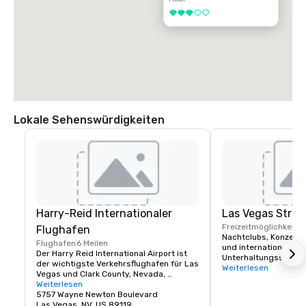
3 von 5
Lokale Sehenswürdigkeiten
Harry-Reid Internationaler
Las Vegas Strip
Freizeitmöglichkeite
Flughafen
Nachtclubs, Konzerte
Flughafen
6 Meilen
und internationale Hea
Der Harry Reid International Airport ist 
Unterhaltungsszene i
der wichtigste Verkehrsflughafen für Las 
Sie klassischen Rock,
Weiterlesen
Vegas und Clark County, Nevada, 
oder Country mögen, 
Vereinigte Staaten. Der Flughafen liegt 
Weiterlesen
von Las Vegas genau 
fünf Meilen südlich der Innenstadt von 
5757 Wayne Newton Boulevard
Sie. Das Palace Stati
Las Vegas, in der Gegend ohne eigene 
Las Vegas, NV, US 89119