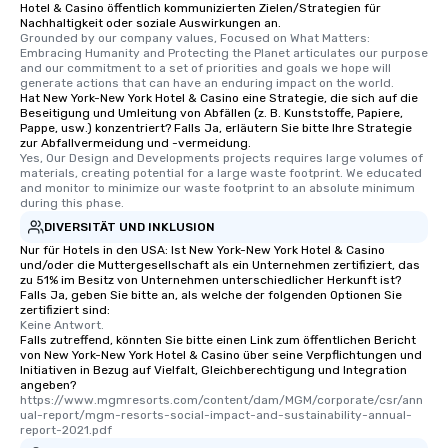
Our tours offer an exqu
Hotel & Casino öffentlich kommunizierten Zielen/Strategien für
Nachhaltigkeit oder soziale Auswirkungen an.
entertainment. All tour
Grounded by our company values, Focused on What Matters: 
knowledgeable, profes
Embracing Humanity and Protecting the Planet articulates our purpose 
who leads the group on
and our commitment to a set of priorities and goals we hope will 
generate actions that can have an enduring impact on the world.
offering engaging tidb
Hat New York-New York Hotel & Casino eine Strategie, die sich auf die
fascinating stories. S
Beseitigung und Umleitung von Abfällen (z. B. Kunststoffe, Papiere,
Pappe, usw.) konzentriert? Falls Ja, erläutern Sie bitte Ihre Strategie
interactive experience
zur Abfallvermeidung und -vermeidung.
along the way exclusive
Yes, Our Design and Developments projects requires large volumes of 
ensuring there is neve
materials, creating potential for a large waste footprint. We educated 
and monitor to minimize our waste footprint to an absolute minimum 
Different Types of Cuis
during this phase.
experiences offer the a
DIVERSITÄT UND INKLUSION
several renowned rest
Nur für Hotels in den USA: Ist New York-New York Hotel & Casino
convenient outing, inc
und/oder die Muttergesellschaft als ein Unternehmen zertifiziert, das
and your guests might
zu 51% im Besitz von Unternehmen unterschiedlicher Herkunft ist?
Falls Ja, geben Sie bitte an, als welche der folgenden Optionen Sie
discovered otherwise 
zertifiziert sind:
at a typical corporate 
Keine Antwort.
Falls zutreffend, könnten Sie bitte einen Link zum öffentlichen Bericht
a way to try some of t
von New York-New York Hotel & Casino über seine Verpflichtungen und
in the city and dive in
Initiativen in Bezug auf Vielfalt, Gleichberechtigung und Integration
cuisines and dishes. Al
angeben?
https://www.mgmresorts.com/content/dam/MGM/corporate/csr/ann
selected dishes are cu
ual-report/mgm-resorts-social-impact-and-sustainability-annual-
high standards to ensu
report-2021.pdf
delight any palate. Tours Available