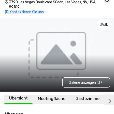
3790 Las Vegas Boulevard Süden, Las Vegas, NV, USA,
89109
Kontaktieren Sie uns
3D
Galerie anzeigen (37)
Übersicht
Meetingfläche
Gästezimmer
O