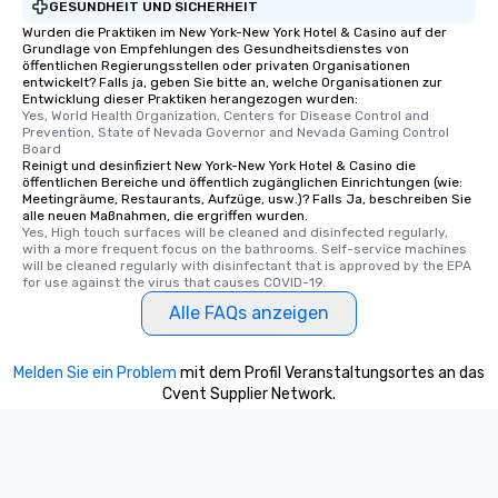
GESUNDHEIT UND SICHERHEIT
from Day to Night With
Wurden die Praktiken im New York-New York Hotel & Casino auf der
group experience, bookin
Grundlage von Empfehlungen des Gesundheitsdienstes von
öffentlichen Regierungsstellen oder privaten Organisationen
key. Whether you desir
entwickelt? Falls ja, geben Sie bitte an, welche Organisationen zur
business hours or earl
Entwicklung dieser Praktiken herangezogen wurden:
after work, we can coo
Yes, World Health Organization, Centers for Disease Control and 
Prevention, State of Nevada Governor and Nevada Gaming Control 
you to provide options 
Board
needs. Go for as Long or as Short as
Reinigt und desinfiziert New York-New York Hotel & Casino die
öffentlichen Bereiche und öffentlich zugänglichen Einrichtungen (wie:
You Like Along with fle
Meetingräume, Restaurants, Aufzüge, usw.)? Falls Ja, beschreiben Sie
scheduling, Lip Smack
alle neuen Maßnahmen, die ergriffen wurden.
Tours also provides a 
Yes, High touch surfaces will be cleaned and disinfected regularly, 
with a more frequent focus on the bathrooms. Self-service machines 
durations. Our shortes
will be cleaned regularly with disinfectant that is approved by the EPA 
2.5 hours; our longest 
for use against the virus that causes COVID-19.
hours, with optional 
Alle FAQs anzeigen
incentives.
Melden Sie ein Problem
mit dem Profil Veranstaltungsortes an das
Cvent Supplier Network.