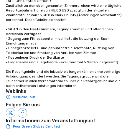
TÄGLICHE RESORTGEBÜHR

with different people 
Zusätzlich zu den oben genannten Zimmerpreisen wird eine tägliche 
down at each venue a
Resortgebühr in Höhe von 45,00 USD zuzüglich der aktuellen 
traverse along the way
Zimmersteuer von 13,38% in Clark County (Änderungen vorbehalten) 
berechnet. Diese Gebühr beinhaltet:

experiences not only 
ways to network, but a
• WLAN in den Gästezimmern, Tagungsräumen und öffentlichen 
way to do so. Large Groups Welcome
Bereichen verfügbar

Lip Smacking Foodie To
• Zugang zum Fitnesscenter — schließt die Nutzung der Spa-
Einrichtungen aus

groups, small or large.
• Unbegrenzte Orts- und gebührenfreie Telefonate, Nutzung von 
experiences can acc
Telefonkarten und Empfang von Anrufen vom Zimmer 

groups from as few as
• Kostenloser Druck der Bordkarte 

• Eingehende und ausgehende Faxe (maximal 5 Seiten insgesamt) 

as 500 guests, making
choice for any corpora
Die Resortgebühr und die Inklusivleistungen können ohne vorherige 
Stress-Free Booking 
Ankündigung geändert werden. Die Tagungsgruppe wird die 
Teilnehmer in allen Werbematerialien über die Resortgebühr und die 
a tour is stress-free a
darin enthaltenen Leistungen informieren.
enjoy the company of 
Weblinks
more easily. You’ll tak
Virtuelle Tour
knowing that everythin
Folgen Sie uns
of from the moment the
booked to the minute i
Since the menu is alre
Informationen zum Veranstaltungsort
have nothing to worry 
Four Green Globes Certified
remember to submit ah