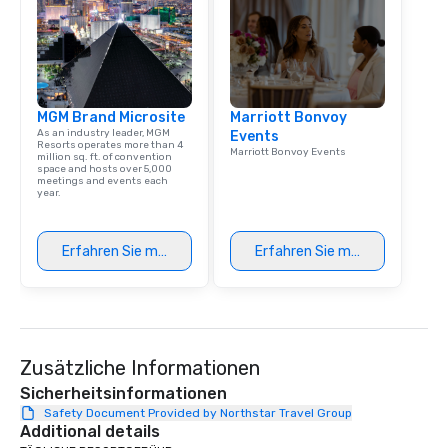
Dining When meeting p
corporate group event
Smacking Foodie Tours,
group is assured a top
experience with three 
MGM Brand Microsite
Marriott Bonvoy
signature dishes at ea
As an industry leader, MGM
Events
Our affordable tours a
Resorts operates more than 4
Marriott Bonvoy Events
million sq. ft. of convention
person with tax and gr
space and hosts over 5,000
included. The only thi
meetings and events each
year.
are drinks. However, 
package upgrade is ava
provides guests a sign
Erfahren Sie mehr
Erfahren Sie mehr
at various stops. Build Your Network
Our exclusive experien
ultimate networking op
a typical sit-down dinn
to engage the person t
Zusätzliche Informationen
right of you. Because 
place at multiple resta
Sicherheitsinformationen
walking in between, th
Safety Document Provided by Northstar Travel Group
Additional details
countless opportunitie