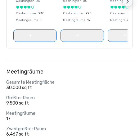
Washington
, DC
Washington
, DC
Washington
, DC
Gästezimmer
:
237
Gästezimmer
:
220
Gästezimmer
:
237
Meetingräume
:
8
Meetingräume
:
17
Meetingräume
:
8
Meetingräume
Gesamte Meetingfläche
30.000 sq ft
Größter Raum
9.500 sq ft
Meetingräume
17
Zweitgrößter Raum
6.467 sq ft