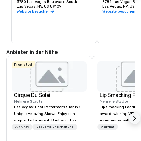
hat einen neuen Standard dafür gesetzt, 
3780 Las Vegas Boulevard South
keine Ausnahme. MGM
3784 Las Vegas Boul
was Unterhaltung in der Stadt bedeutet, 
Las Vegas, NV, US 89109
traditionelle Fußgäng
Las Vegas, NV, US 8
die es am besten kann. In der T-Mobile 
erfunden und ein dyn
Website besuchen
Website besuchen
Arena mit 20.000 Sitzplätzen finden 
direkt am berühmten 
spannende Weltklasse-Events statt, bei 
geschaffen. Egal, ob 
denen für jeden etwas dabei ist — von 
suchen, an dem Sie s
UFC, Boxen, Hockey, Basketball und 
treffen oder vor eine
Bullenreiten bis hin zu hochkarätigen 
einen schnellen Imbi
Preisverleihungen und namhaften 
The Park und die T-Mo
Konzerten.
für jeden etwas. Entd
Energie und den Nerve
Anbieter in der Nähe
neuesten Viertels von
gesehen haben müss
Promoted
Cirque Du Soleil
Lip Smacking Foo
Mehrere Städte
Mehrere Städte
Las Vegas’ Best Performers Star in 5
Lip Smacking Foodie T
Unique Amazing Shows Enjoy non-
award-winning VIP gro
stop entertainment. Book your Las
experiences with visits
Vegas show tickets.
restaurants throughou
Aktivität
Gebuchte Unterhaltung
Aktivität
States. Choose either
activity or evening d