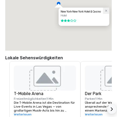
New York-New York Hotel & Casino
Hotel
3 von 5
Lokale Sehenswürdigkeiten
T-Mobile Arena
Der Park
Freizeitmöglichkeiten
1 Min
Parken
1 Min
Die T-Mobile Arena ist die Destination für 
Überall auf der Welt 
Live-Events in Las Vegas — von 
ansprechende öffentl
großartigen Musik-Acts bis hin zu 
einem Markenzeichen
aufregenden Sportveranstaltungen. Sie 
Weiterlesen
Städte geworden, und
Weiterlesen