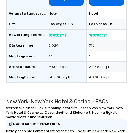
an evening helicopter 
glittering lights of The S
Veranstaltungsortstyp
Hotel
Hotel
Memorable Experience f
Smacking Foodie Tours
Ort
Las Vegas
, US
Las Vegas
, US
to gather and dine tha
experienced, and all ar
Bewertung des Veranstaltungsortes
remember. Our one-of-
Gästezimmer
2.024
716
are special, from the fi
last. It’s an experienc
Meetingräume
17
1
will reminisce about lo
leave. Location, Location, Location
Größter Raum
9.500 sq ft
34.452 sq ft
One of the best reason
Meetingfläche
30.000 sq ft
40.000 sq ft
convenient and efficie
experience is designed
restaurants are within
walking distance of ea
New York-New York Hotel & Casino - FAQs
short stroll allows you
Werfen Sie einen Blick auf häufig gestellte Fragen von New York-New
members a chance to 
York Hotel & Casino zu Gesundheit und Sicherheit, Nachhaltigkeit
networking opportunit
sowie Vielfalt und Inklusion.
heading to the next pl
NACHHALTIGE PRAKTIKEN
itinerary. You Get a Dinner and a Show
Bitte geben Sie Kommentare oder einen Link zu im New York-New York