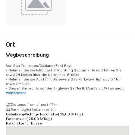
Ort
Wegbeschreibung
Von San Francisco/Oakland/East Bay:

• Nehmen Sie die I-80 East in Richtung Sacramento und fahren Sie 
etwa 24 Meilen über die Carquinez-Brücke

• Nehmen Sie die Ausfahrt Discovery Bay Parkway/Highway 37 für 
etwa 2 Meilen

• Biegen Sie rechts auf den Highway 29 North (Ausfahrt 19) ab und 
fahren Sie etwa 11 km

Weiterlesen
• Biegen Sie links auf die Soscol Ferry Road ab, die sich 1,6 km von der 
Kreuzung mit dem Highway 12 entfernt befindet, und folgen Sie der 
Distance from airport 47 mi
Autobahn wieder.

Parkmöglichkeiten vor Ort
• Biegen Sie rechts auf den Bordeaux Way ab

Gebührenpflichtige Parkplätze
(
15,00 $
/
Tag
)
Die Lobby des Meritage Resorts befindet sich auf der rechten Seite.

Parkservice
(
25,00 $
/
Tag
)
Parkplätze für Busse
Von Sacramento und dem Sacramento International Airport (SMF):

• Napa Airporter bietet einen Shuttleservice vom Flughafen 
Sacramento an. Rufen Sie 707.252.1900 an
