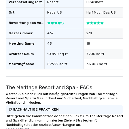
Veranstaltungsortstyp
Resort
Luxushotel
Ort
Napa
, US
Half Moon Bay
, US
Bewertung des Veranstaltungsortes
Gästezimmer
467
261
Meetingräume
43
18
Größter Raum
10.490 sq ft
7.200 sq ft
Meetingfläche
59.922 sq ft
33.457 sq ft
The Meritage Resort and Spa - FAQs
Werfen Sie einen Blick auf häufig gestellte Fragen von The Meritage
Resort and Spa zu Gesundheit und Sicherheit, Nachhaltigkeit sowie
Vielfalt und Inklusion.
NACHHALTIGE PRAKTIKEN
Bitte geben Sie Kommentare oder einen Link zu im The Meritage Resort
and Spa öffentlich kommunizierten Zielen/Strategien für
Nachhaltigkeit oder soziale Auswirkungen an.