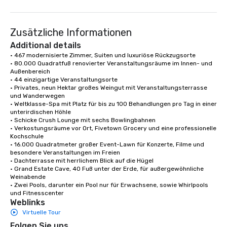
something extraordin
contact us today!
Zusätzliche Informationen
Additional details
• 467 modernisierte Zimmer, Suiten und luxuriöse Rückzugsorte

• 80.000 Quadratfuß renovierter Veranstaltungsräume im Innen- und 
Außenbereich

• 44 einzigartige Veranstaltungsorte

• Privates, neun Hektar großes Weingut mit Veranstaltungsterrasse 
und Wanderwegen

• Weltklasse-Spa mit Platz für bis zu 100 Behandlungen pro Tag in einer 
unterirdischen Höhle

• Schicke Crush Lounge mit sechs Bowlingbahnen

• Verkostungsräume vor Ort, Fivetown Grocery und eine professionelle 
Kochschule

• 16.000 Quadratmeter großer Event-Lawn für Konzerte, Filme und 
besondere Veranstaltungen im Freien

• Dachterrasse mit herrlichem Blick auf die Hügel

• Grand Estate Cave, 40 Fuß unter der Erde, für außergewöhnliche 
Weinabende

• Zwei Pools, darunter ein Pool nur für Erwachsene, sowie Whirlpools 
und Fitnesscenter
Weblinks
Virtuelle Tour
Folgen Sie uns