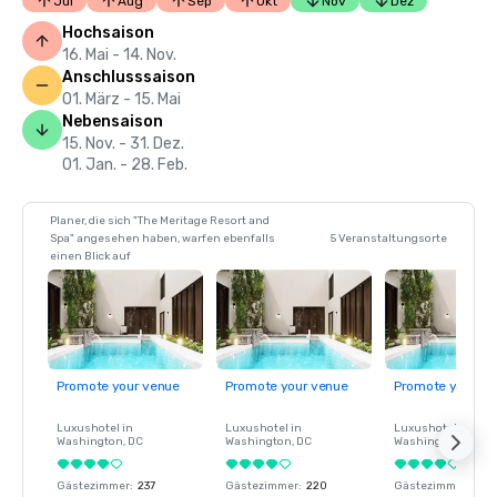
Jul
Aug
Sep
Okt
Nov
Dez
Hochsaison
16. Mai - 14. Nov.
Anschlusssaison
01. März - 15. Mai
Nebensaison
15. Nov. - 31. Dez.
01. Jan. - 28. Feb.
Planer, die sich "The Meritage Resort and
Spa" angesehen haben, warfen ebenfalls
5 Veranstaltungsorte
einen Blick auf
Promote your venue
Promote your venue
Promote your ve
Luxushotel in
Luxushotel in
Luxushotel in
Washington
, DC
Washington
, DC
Washington
, DC
Gästezimmer
:
237
Gästezimmer
:
220
Gästezimmer
:
237