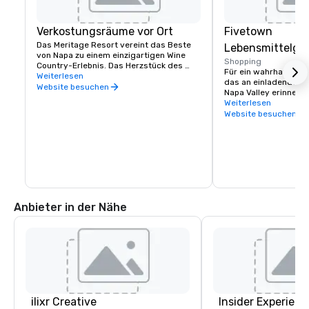
Verkostungsräume vor Ort
Fivetown
Das Meritage Resort vereint das Beste 
Lebensmittelge
von Napa zu einem einzigartigen Wine 
Shopping
Country-Erlebnis. Das Herzstück des 
Für ein wahrhaft spek
Anwesens sind neun Verkostungsräume 
Weiterlesen
das an einladende Ba
mit den besten Boutique-Weingütern im 
Website besuchen
Napa Valley erinnert, 
Napa Valley. Mit einem hauseigenen 
Grocery alles, was Sie
Weiterlesen
Fivetown Grocery, Food & Wine Center 
Picknick auf unserer w
Website besuchen
und einer weitläufigen 16.000 
Gemeinschaftswiese 
Quadratmeter großen 
Veranstaltungswiese ist Meritage ein 
Reiseziel für sich.
Anbieter in der Nähe
ilixr Creative
Insider Experienc