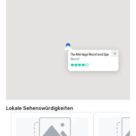
• Nehmen Sie die I-80 West für ungefähr 42 Meilen

• Nehmen Sie die Ausfahrt CA Highway 12 in Richtung Napa/Sonoma 
(ca. 8 Meilen)

• Biegen Sie rechts auf den Highway 29 North ab

• Biegen Sie links auf die Soscol Ferry Road ab, die 1,6 km von der 
Kreuzung mit dem Highway 12 entfernt ist

• Biegen Sie rechts auf den Bordeaux Way ab

Die Lobby des Meritage Resorts befindet sich auf der rechten Seite.
The Meritage Resort and Spa
Resort
4 von 5
Lokale Sehenswürdigkeiten