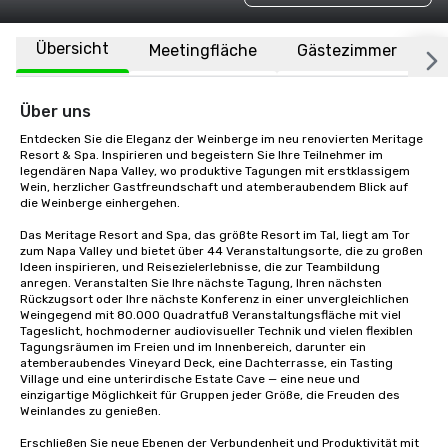
Übersicht
Meetingfläche
Gästezimmer
O
Über uns
Entdecken Sie die Eleganz der Weinberge im neu renovierten Meritage 
Resort & Spa. Inspirieren und begeistern Sie Ihre Teilnehmer im 
legendären Napa Valley, wo produktive Tagungen mit erstklassigem 
Wein, herzlicher Gastfreundschaft und atemberaubendem Blick auf 
die Weinberge einhergehen. 

Das Meritage Resort and Spa, das größte Resort im Tal, liegt am Tor 
zum Napa Valley und bietet über 44 Veranstaltungsorte, die zu großen 
Ideen inspirieren, und Reisezielerlebnisse, die zur Teambildung 
anregen. Veranstalten Sie Ihre nächste Tagung, Ihren nächsten 
Rückzugsort oder Ihre nächste Konferenz in einer unvergleichlichen 
Weingegend mit 80.000 Quadratfuß Veranstaltungsfläche mit viel 
Tageslicht, hochmoderner audiovisueller Technik und vielen flexiblen 
Tagungsräumen im Freien und im Innenbereich, darunter ein 
atemberaubendes Vineyard Deck, eine Dachterrasse, ein Tasting 
Village und eine unterirdische Estate Cave — eine neue und 
einzigartige Möglichkeit für Gruppen jeder Größe, die Freuden des 
Weinlandes zu genießen.

Erschließen Sie neue Ebenen der Verbundenheit und Produktivität mit 