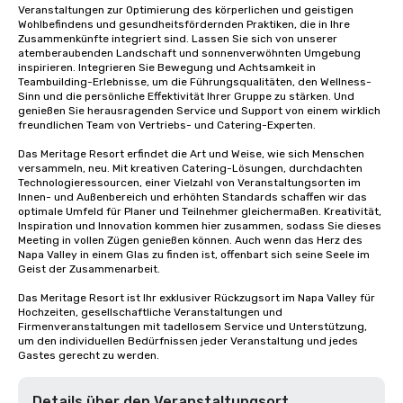
Veranstaltungen zur Optimierung des körperlichen und geistigen 
Wohlbefindens und gesundheitsfördernden Praktiken, die in Ihre 
Zusammenkünfte integriert sind. Lassen Sie sich von unserer 
atemberaubenden Landschaft und sonnenverwöhnten Umgebung 
inspirieren. Integrieren Sie Bewegung und Achtsamkeit in 
Teambuilding-Erlebnisse, um die Führungsqualitäten, den Wellness-
Sinn und die persönliche Effektivität Ihrer Gruppe zu stärken. Und 
genießen Sie herausragenden Service und Support von einem wirklich 
freundlichen Team von Vertriebs- und Catering-Experten.

Das Meritage Resort erfindet die Art und Weise, wie sich Menschen 
versammeln, neu. Mit kreativen Catering-Lösungen, durchdachten 
Technologieressourcen, einer Vielzahl von Veranstaltungsorten im 
Innen- und Außenbereich und erhöhten Standards schaffen wir das 
optimale Umfeld für Planer und Teilnehmer gleichermaßen. Kreativität, 
Inspiration und Innovation kommen hier zusammen, sodass Sie dieses 
Meeting in vollen Zügen genießen können. Auch wenn das Herz des 
Napa Valley in einem Glas zu finden ist, offenbart sich seine Seele im 
Geist der Zusammenarbeit.

Das Meritage Resort ist Ihr exklusiver Rückzugsort im Napa Valley für 
Hochzeiten, gesellschaftliche Veranstaltungen und 
Firmenveranstaltungen mit tadellosem Service und Unterstützung, 
um den individuellen Bedürfnissen jeder Veranstaltung und jedes 
Gastes gerecht zu werden.
Details über den Veranstaltungsort