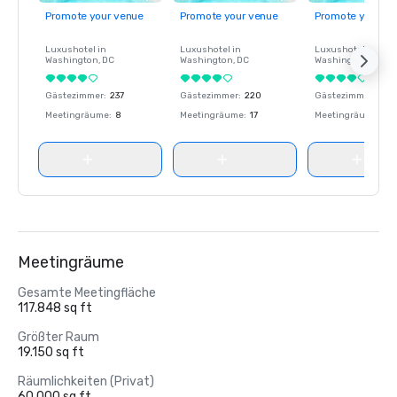
Promote your venue
Promote your venue
Promote your ve
Luxushotel in
Luxushotel in
Luxushotel in
Washington
, DC
Washington
, DC
Washington
, DC
Gästezimmer
:
237
Gästezimmer
:
220
Gästezimmer
:
237
Meetingräume
:
8
Meetingräume
:
17
Meetingräume
:
8
Meetingräume
Gesamte Meetingfläche
117.848 sq ft
Größter Raum
19.150 sq ft
Räumlichkeiten (Privat)
60.000 sq ft