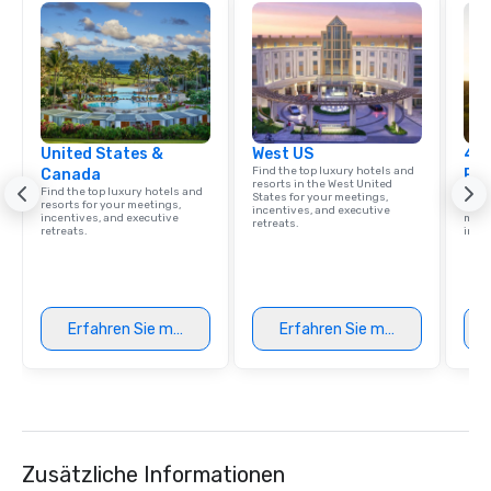
United States &
West US
4 S
Find the top luxury hotels and
Canada
Res
resorts in the West United
Find the top luxury hotels and
Disco
States for your meetings,
resorts for your meetings,
hotel
incentives, and executive
incentives, and executive
meeti
retreats.
retreats.
ince
Erfahren Sie mehr
Erfahren Sie mehr
Zusätzliche Informationen