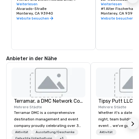
Geschäfte, Verkostungsräume, Museen, 
Weiterlesen
Angeln. Beobachten Si
Weiterlesen
Unterhaltungsmöglichkeiten und einen 
Alvarado-Straße
den Hafen einfahren,
#1 Alter Fischerhafen
wöchentlichen zertifizierten 
Monterey, CA 93940
das Café für HBOs Big
Monterey, CA 93940
Bauernmarkt.
Website besuchen
Website besuchen
Anbieter in der Nähe
Terramar, a DMC Network Company
Tipsy Putt LLC
Mehrere Städte
Mehrere Städte
Terramar DMC is a comprehensive
Whether it's a date nig
destination management and event
night, team building, o
company proudly celebrating over 30
event … we've got you
years in business. Renowned for its
Unlimited amounts of 
Aktivität
Ausstattung/Geschenke
Aktivität
outstanding service, Terramar has
Gebuchte Unterhaltung
+3
Mini-Golf, 1-2 Putt™, C