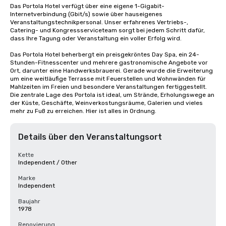
Das Portola Hotel verfügt über eine eigene 1-Gigabit-
Internetverbindung (Gbit/s) sowie über hauseigenes 
Veranstaltungstechnikpersonal. Unser erfahrenes Vertriebs-, 
Catering- und Kongressserviceteam sorgt bei jedem Schritt dafür, 
dass Ihre Tagung oder Veranstaltung ein voller Erfolg wird.

Das Portola Hotel beherbergt ein preisgekröntes Day Spa, ein 24-
Stunden-Fitnesscenter und mehrere gastronomische Angebote vor 
Ort, darunter eine Handwerksbrauerei. Gerade wurde die Erweiterung 
um eine weitläufige Terrasse mit Feuerstellen und Wohnwänden für 
Mahlzeiten im Freien und besondere Veranstaltungen fertiggestellt. 
Die zentrale Lage des Portola ist ideal, um Strände, Erholungswege an 
der Küste, Geschäfte, Weinverkostungsräume, Galerien und vieles 
mehr zu Fuß zu erreichen. Hier ist alles in Ordnung.
Details über den Veranstaltungsort
Kette
Independent / Other
Marke
Independent
Baujahr
1978
Renovierung