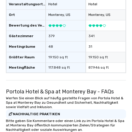
Veranstaltungsortstyp
Hotel
Hotel
Ort
Monterey
, US
Monterey
, US
Bewertung des Veranstaltungsortes
Gästezimmer
379
341
Meetingräume
48
31
Größter Raum
19.150 sq ft
19.150 sq ft
Meetingfläche
117.848 sq ft
87.946 sq ft
Portola Hotel & Spa at Monterey Bay - FAQs
Werfen Sie einen Blick auf häufig gestellte Fragen von Portola Hotel &
Spa at Monterey Bay zu Gesundheit und Sicherheit, Nachhaltigkeit
sowie Vielfalt und Inklusion.
NACHHALTIGE PRAKTIKEN
Bitte geben Sie Kommentare oder einen Link zu im Portola Hotel & Spa
at Monterey Bay öffentlich kommunizierten Zielen/Strategien für
Nachhaltigkeit oder soziale Auswirkungen an.