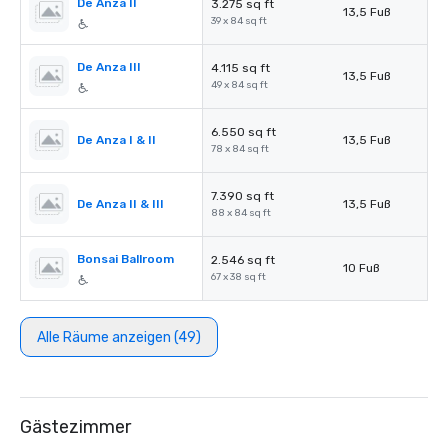
De Anza II
3.275 sq ft
13,5 Fuß
39 x 84 sq ft
De Anza III
4.115 sq ft
13,5 Fuß
49 x 84 sq ft
6.550 sq ft
De Anza I & II
13,5 Fuß
78 x 84 sq ft
7.390 sq ft
De Anza II & III
13,5 Fuß
88 x 84 sq ft
Bonsai Ballroom
2.546 sq ft
10 Fuß
67 x 38 sq ft
Alle Räume anzeigen (49)
Gästezimmer