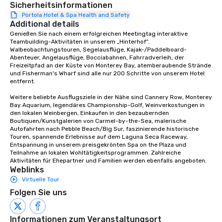
Sicherheitsinformationen
Portola Hotel & Spa Health and Safety
Additional details
Genießen Sie nach einem erfolgreichen Meetingtag interaktive 
Teambuilding-Aktivitäten in unserem „Hinterhof“. 
Walbeobachtungstouren, Segelausflüge, Kajak-/Paddelboard-
Abenteuer, Angelausflüge, Bocciabahnen, Fahrradverleih, der 
Freizeitpfad an der Küste von Monterey Bay, atemberaubende Strände 
und Fisherman's Wharf sind alle nur 200 Schritte von unserem Hotel 
entfernt. 

Weitere beliebte Ausflugsziele in der Nähe sind Cannery Row, Monterey 
Bay Aquarium, legendäres Championship-Golf, Weinverkostungen in 
den lokalen Weinbergen, Einkaufen in den bezaubernden 
Boutiquen/Kunstgalerien von Carmel-by-the-Sea, malerische 
Autofahrten nach Pebble Beach/Big Sur, faszinierende historische 
Touren, spannende Erlebnisse auf dem Laguna Seca Raceway, 
Entspannung in unserem preisgekrönten Spa on the Plaza und 
Teilnahme an lokalen Wohltätigkeitsprogrammen. Zahlreiche 
Aktivitäten für Ehepartner und Familien werden ebenfalls angeboten.
Weblinks
Virtuelle Tour
Folgen Sie uns
Informationen zum Veranstaltungsort