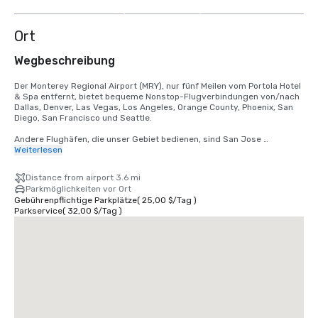
anzeigen
Ort
Wegbeschreibung
Der Monterey Regional Airport (MRY), nur fünf Meilen vom Portola Hotel 
& Spa entfernt, bietet bequeme Nonstop-Flugverbindungen von/nach 
Dallas, Denver, Las Vegas, Los Angeles, Orange County, Phoenix, San 
Diego, San Francisco und Seattle.

Andere Flughäfen, die unser Gebiet bedienen, sind San Jose 
International (SJC) und San Francisco International (SFO). Sie werden 
Weiterlesen
durch einen reibungslosen, planmäßigen Bodentransport mit Monterey 
Airbus ergänzt. 

Distance from airport 3.6 mi
Parkmöglichkeiten vor Ort
Viele der wichtigsten Attraktionen, Unterhaltungsmöglichkeiten und 
Gebührenpflichtige Parkplätze
(
25,00 $
/
Tag
)
Aktivitäten von Monterey sind von unserem Hotel aus zu Fuß 
Parkservice
(
32,00 $
/
Tag
)
erreichbar. Wir helfen Ihnen auch gerne bei der Organisation von 
Einzel- oder Gruppentransporten, damit Ihre Teilnehmer unser 
malerisches Reiseziel weiter erkunden können.