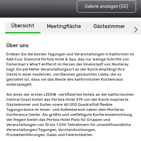
Galerie anzeigen (55)
Übersicht
Meetingfläche
Gästezimmer
O
Über uns
Erleben Sie die besten Tagungen und Veranstaltungen in Kalifornien im 
AAA Four Diamond Portola Hotel & Spa, das nur wenige Schritte von 
Fisherman's Wharf entfernt im Herzen der Innenstadt von Monterey 
liegt. Ein perfekter Veranstaltungsort an der Küste empfängt Ihre 
Gäste in einer modernen, von Bäumen gesäumten Lobby, die so 
gestaltet ist, dass sie das Beste des kalifornischen Küstenluxus 
widerspiegelt.

Als eines der ersten LEED® -zertifizierten Hotels an der kalifornischen 
Central Coast bietet das Portola Hotel 379 von der Küste inspirierte 
Gästezimmer und Suiten sowie 60.000 Quadratfuß flexible 
Tagungsräume im Innen- und Außenbereich neben dem Monterey 
Conference Center. Als größte und vielfältigste Konferenzeinrichtung 
der Region bietet das Portola Hotel Platz für Gruppen und 
Veranstaltungen von 10 bis 1.000 Teilnehmern für umweltfreundliche 
Veranstaltungen/Tagungen, Vorstandssitzungen, 
Produkteinführungen, Galas und Feierlichkeiten. 
