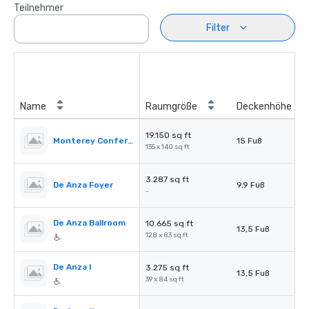
Teilnehmer
Filter
Name
Raumgröße
Deckenhöhe
19.150 sq ft
Monterey Conference Connection
15 Fuß
135 x 140 sq ft
3.287 sq ft
De Anza Foyer
9,9 Fuß
-
De Anza Ballroom
10.665 sq ft
13,5 Fuß
128 x 83 sq ft
De Anza I
3.275 sq ft
13,5 Fuß
39 x 84 sq ft