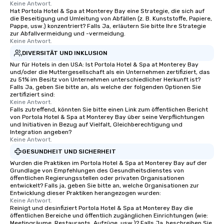
Keine Antwort.
Hat Portola Hotel & Spa at Monterey Bay eine Strategie, die sich auf
die Beseitigung und Umleitung von Abfällen (z. B. Kunststoffe, Papiere,
Pappe, usw.) konzentriert? Falls Ja, erläutern Sie bitte Ihre Strategie
zur Abfallvermeidung und -vermeidung.
Keine Antwort.
DIVERSITÄT UND INKLUSION
Nur für Hotels in den USA: Ist Portola Hotel & Spa at Monterey Bay
und/oder die Muttergesellschaft als ein Unternehmen zertifiziert, das
zu 51% im Besitz von Unternehmen unterschiedlicher Herkunft ist?
Falls Ja, geben Sie bitte an, als welche der folgenden Optionen Sie
zertifiziert sind:
Keine Antwort.
Falls zutreffend, könnten Sie bitte einen Link zum öffentlichen Bericht
von Portola Hotel & Spa at Monterey Bay über seine Verpflichtungen
und Initiativen in Bezug auf Vielfalt, Gleichberechtigung und
Integration angeben?
Keine Antwort.
GESUNDHEIT UND SICHERHEIT
Wurden die Praktiken im Portola Hotel & Spa at Monterey Bay auf der
Grundlage von Empfehlungen des Gesundheitsdienstes von
öffentlichen Regierungsstellen oder privaten Organisationen
entwickelt? Falls ja, geben Sie bitte an, welche Organisationen zur
Entwicklung dieser Praktiken herangezogen wurden:
Keine Antwort.
Reinigt und desinfiziert Portola Hotel & Spa at Monterey Bay die
öffentlichen Bereiche und öffentlich zugänglichen Einrichtungen (wie:
Meetingräume, Restaurants, Aufzüge, usw.)? Falls Ja, beschreiben Sie