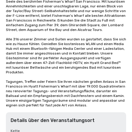
Seele des berühmten Fisherman's Wharf San Francisco. Mit luxuriösen 
Annehmlichkeiten und einer unschlagbaren Lage, nur einen Block von 
der Taylor/Bay Street-Seilbahnhaltestelle und nur wenige Schritte von 
der F-Linie entfernt, bietet Fisherman's Wharf alle besten Attraktionen 
San Franciscos in Reichweite. Erkunden Sie die Stadt zu Fuß mit 
einfachem Zugang zum Pier 39, dem Ghirardelli Square, der Lombard 
Street, dem Aquarium of the Bay und den Alcatraz Tours.

Alle 316 unserer Zimmer und Suiten wurden so gestaltet, dass Sie sich 
wie zu Hause fühlen. Genießen Sie kostenloses WLAN und einen Media 
Hub mit einem Bluetooth-fähigen Media Center und einer Ladestation, 
damit Sie immer angeschlossen und in Kontakt bleiben. Unsere 
Gästezimmer sind Ihr perfekter Ausgangspunkt und verfügen 
außerdem über einen 47-Zoll-Flachbild-HDTV, ein Hyatt Grand Bed™ 
mit luxuriöser Bettwäsche und ein beruhigendes Bad mit luxuriösen 
Produkten.

Tagungen, Treffen oder Feiern Sie Ihren nächsten großen Anlass in San 
Francisco im Hyatt Fisherman's Wharf mit über 19.000 Quadratmetern 
neu renovierter Tagungs- und Veranstaltungsfläche, darunter ein 
Ballsaal und ein Empfangsbereich mit Dachfenstern und einem Kamin. 
Unsere einzigartigen Tagungsräume sind modular und anpassbar und 
eignen sich perfekt für fast jede Art von Anlass.
Details über den Veranstaltungsort
Kette