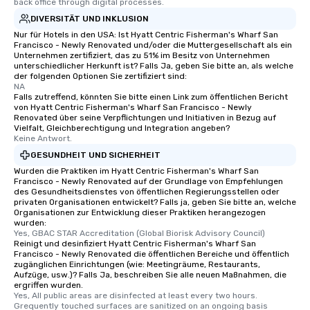
back office through digital processes.
DIVERSITÄT UND INKLUSION
Nur für Hotels in den USA: Ist Hyatt Centric Fisherman's Wharf San
Francisco - Newly Renovated und/oder die Muttergesellschaft als ein
Unternehmen zertifiziert, das zu 51% im Besitz von Unternehmen
unterschiedlicher Herkunft ist? Falls Ja, geben Sie bitte an, als welche
der folgenden Optionen Sie zertifiziert sind:
NA
Falls zutreffend, könnten Sie bitte einen Link zum öffentlichen Bericht
von Hyatt Centric Fisherman's Wharf San Francisco - Newly
Renovated über seine Verpflichtungen und Initiativen in Bezug auf
Vielfalt, Gleichberechtigung und Integration angeben?
Keine Antwort.
GESUNDHEIT UND SICHERHEIT
Wurden die Praktiken im Hyatt Centric Fisherman's Wharf San
Francisco - Newly Renovated auf der Grundlage von Empfehlungen
des Gesundheitsdienstes von öffentlichen Regierungsstellen oder
privaten Organisationen entwickelt? Falls ja, geben Sie bitte an, welche
Organisationen zur Entwicklung dieser Praktiken herangezogen
wurden:
Yes, GBAC STAR Accreditation (Global Biorisk Advisory Council)
Reinigt und desinfiziert Hyatt Centric Fisherman's Wharf San
Francisco - Newly Renovated die öffentlichen Bereiche und öffentlich
zugänglichen Einrichtungen (wie: Meetingräume, Restaurants,
Aufzüge, usw.)? Falls Ja, beschreiben Sie alle neuen Maßnahmen, die
ergriffen wurden.
Yes, All public areas are disinfected at least every two hours. 
Grequently touched surfaces are sanitized on an ongoing basis 