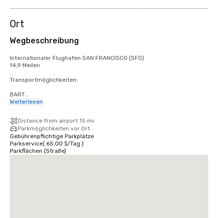
anzeigen
Ort
Wegbeschreibung
Internationaler Flughafen SAN FRANCISCO (SFO)

14,9 Meilen

Transportmöglichkeiten:

BART

Erwachsene

Weiterlesen
$2,75 US-Dollar

Distance from airport 15 mi
STRASSENBAHN

Parkmöglichkeiten vor Ort
Öffnungszeiten: Montag bis Freitag: 4 Uhr bis Mitternacht, Samstag: 6 
Gebührenpflichtige Parkplätze
Uhr bis Mitternacht, Sonntag: 8 Uhr bis Mitternacht.

Parkservice
(
65,00 $
/
Tag
)
Kostenlos

Parkflächen (Straße)
TAXI

Einweg

55,00$ US-Dollar

UBER/LYFT

Einweg

$60.00 US-Dollar
