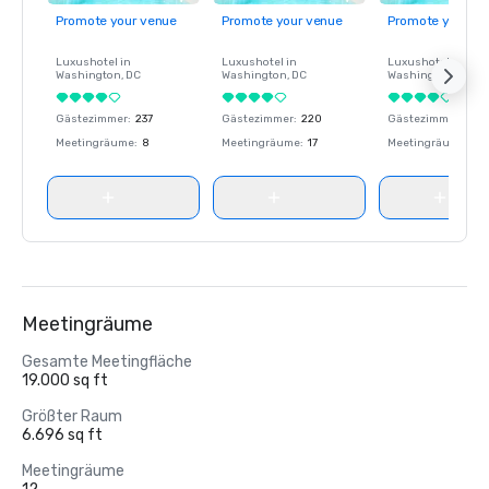
Promote your venue
Promote your venue
Promote your ve
Luxushotel in
Luxushotel in
Luxushotel in
Washington
, DC
Washington
, DC
Washington
, DC
Gästezimmer
:
237
Gästezimmer
:
220
Gästezimmer
:
237
Meetingräume
:
8
Meetingräume
:
17
Meetingräume
:
8
Meetingräume
Gesamte Meetingfläche
19.000 sq ft
Größter Raum
6.696 sq ft
Meetingräume