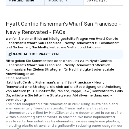
Meetingfläche
19.000 sq ft
56.992 sq ft
Hyatt Centric Fisherman's Wharf San Francisco -
Newly Renovated - FAQs
Werfen Sie einen Blick auf häufig gestellte Fragen von Hyatt Centric
Fisherman's Wharf San Francisco - Newly Renovated zu Gesundheit
und Sicherheit, Nachhaltigkeit sowie Vielfalt und Inklusion.
NACHHALTIGE PRAKTIKEN
Bitte geben Sie Kommentare oder einen Link zu im Hyatt Centric
Fisherman's Wharf San Francisco - Newly Renovated öffentlich
kommunizierten Zielen/Strategien für Nachhaltigkeit oder soziale
Auswirkungen an.
Keine Antwort.
Hat Hyatt Centric Fisherman's Wharf San Francisco - Newly
Renovated eine Strategie, die sich auf die Beseitigung und Umleitung
von Abfällen (z. B. Kunststoffe, Papiere, Pappe, usw.) konzentriert? Falls
Ja, erläutern Sie bitte Ihre Strategie zur Abfallvermeidung und -
vermeidung.
The hotel completed a full renovation in 2026 using sustainable and 
environmentally friendly materials. These materials have been 
independently verified by MindClick and are documented in our profile 
within supporting attachments. In addition, we have implemented 
waste reduction initiatives by eliminating excess single use plastics, 
including plastic straws, and significantly reducing paper usage in our 