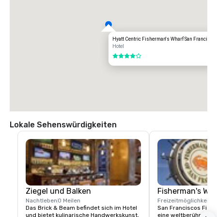
Internationaler Flughafen OAKLAND (OAK)

20 Meilen

Transportmöglichkeiten:

DIREKTE FAHRT

Hyatt Centric Fisherman's Wharf San Francisco
$85,00 US-Dollar

Hotel
4 von 5
TAXI

70,00 US-Dollar.
Lokale Sehenswürdigkeiten
Ziegel und Balken
Fisherman's Wh
Nachtleben
0 Meilen
Freizeitmöglichkeite
Das Brick & Beam befindet sich im Hotel 
San Franciscos Fishe
und bietet kulinarische Handwerkskunst, 
eine weltberühmte Tou