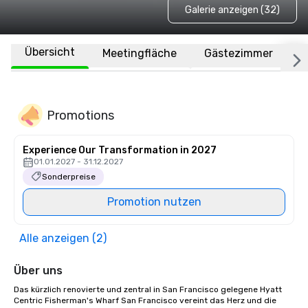
Galerie anzeigen (32)
Übersicht
Meetingfläche
Gästezimmer
O
Promotions
Experience Our Transformation in 2027
01.01.2027 - 31.12.2027
Sonderpreise
Promotion nutzen
Alle anzeigen (2)
Über uns
Das kürzlich renovierte und zentral in San Francisco gelegene Hyatt 
Centric Fisherman's Wharf San Francisco vereint das Herz und die 