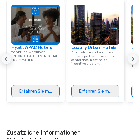
Hyatt APAC Hotels
Luxury Urban Hotels
Uni
TOGETHER, WE CREATE
Explore luxury urban hotels
Ca
UNFORGETTABLE EVENTS THAT
that are perfect for your next
Find 
TRULY MATTER.
conference, meeting, or
resor
incentive program.
ince
retre
Erfahren Sie mehr
Erfahren Sie mehr
Zusätzliche Informationen