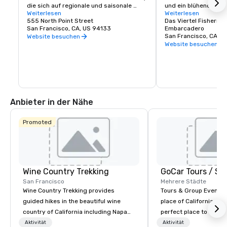
die sich auf regionale und saisonale 
und ein blühendes un
Küche konzentriert. Unser Seafood 
Weiterlesen
lokales Viertel und Ge
Weiterlesen
Watch-Programm ist ein neuer Ansatz 
555 North Point Street
Wharf bietet erstklas
Das Viertel Fisherma
für nachhaltige Lebensmittel, zu dem 
San Francisco, CA, US 94133
Einkaufsmöglichkeiten
Embarcadero
auch eine verantwortungsvolle 
endlose Unterhaltung
San Francisco, CA, U
Website besuchen
Speisekarte mit sorgfältig ausgewählten 
ist der richtige Ort, u
Website besuchen
lokalen Lebensmitteln gehört. Von Bio- 
Francisco-Erlebnis z
und gesundheitsbewussten Gerichten 
bis hin zu Hausmannskost — Brick & 
Beam wird mit Sicherheit das Verlangen 
jedes Feinschmeckers stillen. Das zum 
Mittag- und Abendessen geöffnete Brick 
& Beam ist der perfekte Start in die 
Anbieter in der Nähe
Nacht in der Stadt.
Promoted
Wine Country Trekking
San Francisco
Mehrere Städte
Wine Country Trekking provides
Tours & Group Events E
guided hikes in the beautiful wine
place of California. Sa
country of California including Napa
perfect place to visit 
and Sonoma Valleys. These
mix fun with history a
Aktivität
Aktivität