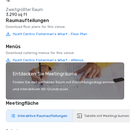
12
Zweitgrößter Raum
3.290 sq ft
Raumaufteilungen
Download floor plans for this venue.
Hyatt Centric Fisherman's Wharf - Floor Plan
Menüs
Download catering menus for this venue.
Hyatt Centric Fisherman's Wharf - eMenus
Entdecken Sie Meetingräume
Finden Sie den perfekten Raum mit Einrichtungsdiagrammen
und interaktiven 3D-Grundrissen.
Meetingfläche
Interaktive Raumaufteilungen
Tabelle mit Meetingräumen