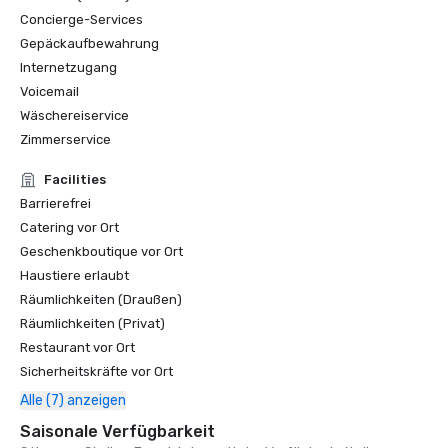
#1 Die härtesten Golfplätze in der Greater Bay Area

Concierge-Services
Gepäckaufbewahrung
Golfweek Magazine — Mai 2021

#7 Die 100 besten Golfplätze, die Sie in Kalifornien und 
Internetzugang
#69 in den USA spielen können

Voicemail
Wäschereiservice
Forbes — Februar 2020

Zimmerservice
4-Sterne-Auszeichnung für das Resort

Facilities
Forbes — 2019

Barrierefrei
4-Sterne-Auszeichnung für das Resort

Catering vor Ort
Geschenkboutique vor Ort
Condé Nast Traveler Readers' Choice Awards 2019

Haustiere erlaubt
„Die besten Resorts in Nordkalifornien“ - #9

Räumlichkeiten (Draußen)
Räumlichkeiten (Privat)
Restaurant vor Ort
Sicherheitskräfte vor Ort
Alle (7) anzeigen
Saisonale Verfügbarkeit