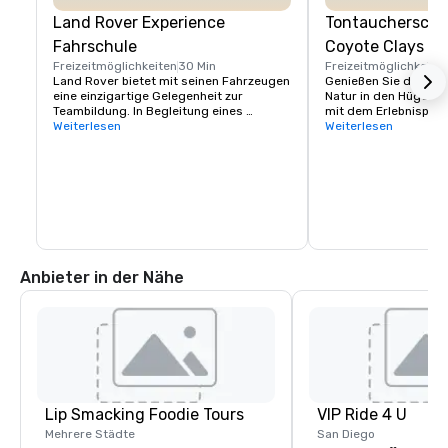
Land Rover Experience
Tontaucherschi
Fahrschule
Coyote Clays
Freizeitmöglichkeiten
30 Min
Freizeitmöglichkeite
Land Rover bietet mit seinen Fahrzeugen 
Genießen Sie die Schö
eine einzigartige Gelegenheit zur 
Natur in den Hügeln d
Teambildung. In Begleitung eines 
mit dem Erlebnispaket
professionellen Instruktors lernt Ihre 
Weiterlesen
ist perfekt für alle, d
Weiterlesen
Gruppe, steile Anstiege und Abfahrten 
zum ersten Mal auspro
richtig zu bewältigen, bei 
Gruppen mit untersch
Seitenneigungen die richtige Linie zu 
Erfahrungsstufen. Je
wählen und die Fahrzeugkontrolle in 
Gruppen durch diesel
herausfordernden Offroad-Umgebungen 
rotieren lassen. Bei 
zu behalten. 

wechseln die Instruk
an denselben Station
Es stehen mehrere Herausforderungen 
den Punktestand.
sowie Lektionen zur Verfügung. Bitte 
Anbieter in der Nähe
erkundigen Sie sich für weitere 
Informationen.
Lip Smacking Foodie Tours
VIP Ride 4 U
Mehrere Städte
San Diego