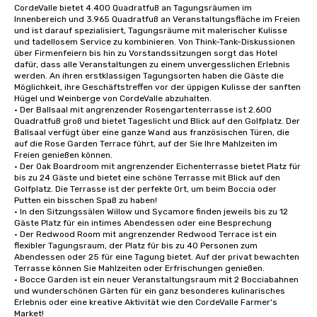
CordeValle bietet 4.400 Quadratfuß an Tagungsräumen im 
Innenbereich und 3.965 Quadratfuß an Veranstaltungsfläche im Freien 
und ist darauf spezialisiert, Tagungsräume mit malerischer Kulisse 
und tadellosem Service zu kombinieren. Von Think-Tank-Diskussionen 
über Firmenfeiern bis hin zu Vorstandssitzungen sorgt das Hotel 
dafür, dass alle Veranstaltungen zu einem unvergesslichen Erlebnis 
werden. An ihren erstklassigen Tagungsorten haben die Gäste die 
Möglichkeit, ihre Geschäftstreffen vor der üppigen Kulisse der sanften 
Hügel und Weinberge von CordeValle abzuhalten.

• Der Ballsaal mit angrenzender Rosengartenterrasse ist 2.600 
Quadratfuß groß und bietet Tageslicht und Blick auf den Golfplatz. Der 
Ballsaal verfügt über eine ganze Wand aus französischen Türen, die 
auf die Rose Garden Terrace führt, auf der Sie Ihre Mahlzeiten im 
Freien genießen können.

• Der Oak Boardroom mit angrenzender Eichenterrasse bietet Platz für 
bis zu 24 Gäste und bietet eine schöne Terrasse mit Blick auf den 
Golfplatz. Die Terrasse ist der perfekte Ort, um beim Boccia oder 
Putten ein bisschen Spaß zu haben!

• In den Sitzungssälen Willow und Sycamore finden jeweils bis zu 12 
Gäste Platz für ein intimes Abendessen oder eine Besprechung

• Der Redwood Room mit angrenzender Redwood Terrace ist ein 
flexibler Tagungsraum, der Platz für bis zu 40 Personen zum 
Abendessen oder 25 für eine Tagung bietet. Auf der privat bewachten 
Terrasse können Sie Mahlzeiten oder Erfrischungen genießen.

• Bocce Garden ist ein neuer Veranstaltungsraum mit 2 Bocciabahnen 
und wunderschönen Gärten für ein ganz besonderes kulinarisches 
Erlebnis oder eine kreative Aktivität wie den CordeValle Farmer's 
Market!
