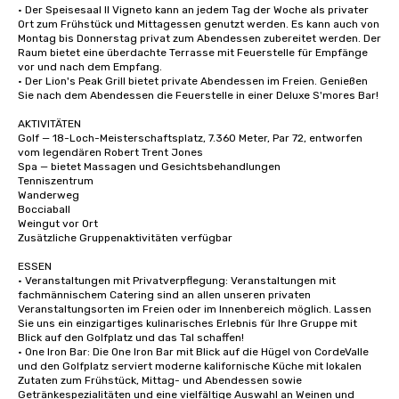
• Der Speisesaal Il Vigneto kann an jedem Tag der Woche als privater 
Ort zum Frühstück und Mittagessen genutzt werden. Es kann auch von 
Montag bis Donnerstag privat zum Abendessen zubereitet werden. Der 
Raum bietet eine überdachte Terrasse mit Feuerstelle für Empfänge 
vor und nach dem Empfang.

• Der Lion's Peak Grill bietet private Abendessen im Freien. Genießen 
Sie nach dem Abendessen die Feuerstelle in einer Deluxe S'mores Bar!

AKTIVITÄTEN

Golf — 18-Loch-Meisterschaftsplatz, 7.360 Meter, Par 72, entworfen 
vom legendären Robert Trent Jones

Spa — bietet Massagen und Gesichtsbehandlungen

Tenniszentrum

Wanderweg

Bocciaball

Weingut vor Ort

Zusätzliche Gruppenaktivitäten verfügbar

ESSEN

• Veranstaltungen mit Privatverpflegung: Veranstaltungen mit 
fachmännischem Catering sind an allen unseren privaten 
Veranstaltungsorten im Freien oder im Innenbereich möglich. Lassen 
Sie uns ein einzigartiges kulinarisches Erlebnis für Ihre Gruppe mit 
Blick auf den Golfplatz und das Tal schaffen!

• One Iron Bar: Die One Iron Bar mit Blick auf die Hügel von CordeValle 
und den Golfplatz serviert moderne kalifornische Küche mit lokalen 
Zutaten zum Frühstück, Mittag- und Abendessen sowie 
Getränkespezialitäten und eine vielfältige Auswahl an Weinen und 