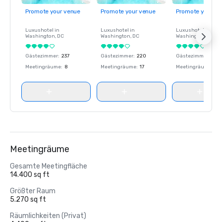
Promote your venue
Promote your venue
Promote your ve
Luxushotel in
Luxushotel in
Luxushotel in
Washington
, DC
Washington
, DC
Washington
, DC
Gästezimmer
:
237
Gästezimmer
:
220
Gästezimmer
:
237
Meetingräume
:
8
Meetingräume
:
17
Meetingräume
:
8
Meetingräume
Gesamte Meetingfläche
14.400 sq ft
Größter Raum
5.270 sq ft
Räumlichkeiten (Privat)