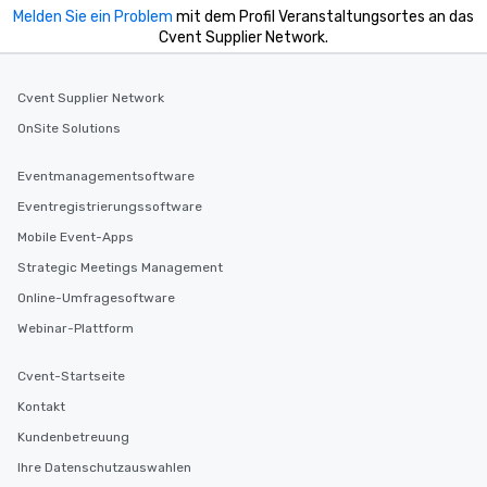
a way to try some of the finest spots
Melden Sie ein Problem
mit dem Profil Veranstaltungsortes an das
in the city and dive into various
Cvent Supplier Network.
cuisines and dishes. All the pre-
selected dishes are curated to our
high standards to ensure they will
Cvent Supplier Network
delight any palate. Tours Available
OnSite Solutions
from Day to Night With any corporate
group experience, booking flexibility is
Eventmanagementsoftware
key. Whether you desire a tour during
Eventregistrierungssoftware
business hours or early evening right
after work, we can coordinate with
Mobile Event-Apps
you to provide options that fit your
Strategic Meetings Management
needs. Go for as Long or as Short as
Online-Umfragesoftware
You Like Along with flexible
scheduling, Lip Smacking Foodie
Webinar-Plattform
Tours also provides a range of tour
durations. Our shortest tour is about
Cvent-Startseite
2.5 hours; our longest is about 5
Kontakt
hours, with optional add-ons and
Kundenbetreuung
incentives.
Ihre Datenschutzauswahlen