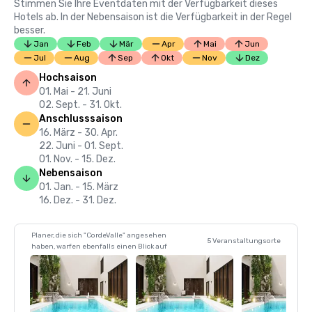
Stimmen Sie Ihre Eventdaten mit der Verfügbarkeit dieses
Hotels ab. In der Nebensaison ist die Verfügbarkeit in der Regel
besser.
Jan
Feb
Mär
Apr
Mai
Jun
Jul
Aug
Sep
Okt
Nov
Dez
Hochsaison
01. Mai - 21. Juni
02. Sept. - 31. Okt.
Anschlusssaison
16. März - 30. Apr.
22. Juni - 01. Sept.
01. Nov. - 15. Dez.
Nebensaison
01. Jan. - 15. März
16. Dez. - 31. Dez.
Planer, die sich "CordeValle" angesehen
5 Veranstaltungsorte
haben, warfen ebenfalls einen Blick auf