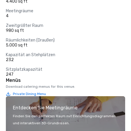
4.400 sq ft
Meetingräume
4
Zweitgrößter Raum
980 sq ft
Räumlichkeiten (Draußen)
5.000 sq ft
Kapazität an Stehplätzen
232
Sitzplatzkapazität
247
Menüs
Download catering menus for this venue.
Private Dining Menu
Entdecken Sie Meetingräume
Finden Sie den perfekten Raum mit Einrichtungsdiagrammen
und interaktiven 3D-Grundrissen.