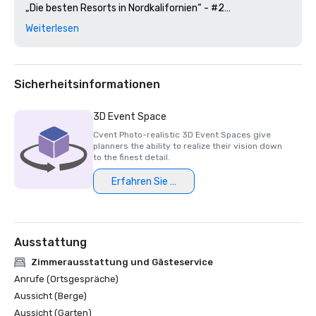
„Die besten Resorts in Nordkalifornien“ - #2

Weiterlesen
Golfweek Magazin — 2023

#57 Die 200 besten Resortplätze in den Vereinigten 
Staaten

Sicherheitsinformationen
Wirtschaftsjournal aus dem Silicon Valley — 2023

#1 auf den Golfplätzen der Greater Bay Area

3D Event Space
Cvent Photo-realistic 3D Event Spaces give
Luxus-Reisemagazin -2023

planners the ability to realize their vision down
Die romantischsten Hotels der Welt

to the finest detail.
Erfahren Sie mehr
Auszeichnungen für das Restaurant Wine Spectator — 
2022

Best of Award of Excellence — One Iron Bar

Ausstattung
Auszeichnungen für das Restaurant Wine Spectator — 
2021

Zimmerausstattung und Gästeservice
Best of Award of Excellence

Anrufe (Ortsgespräche)
Aussicht (Berge)
Silicon Wirtschaftsjournal — 2021

Aussicht (Garten)