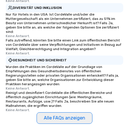
Keine Antwort.
short stroll allows your group
DIVERSITÄT UND INKLUSION
members a chance to engage in prime
Nur für Hotels in den USA: Ist CordeValle und/oder die
networking opportunities before
Muttergesellschaft als ein Unternehmen zertifiziert, das zu 51% im
heading to the next place on your tour
Besitz von Unternehmen unterschiedlicher Herkunft ist? Falls Ja,
geben Sie bitte an, als welche der folgenden Optionen Sie zertifiziert
itinerary. You Get a Dinner and a Show
sind:
Our tours offer an exquisite feast plus
Keine Antwort.
entertainment. All tours include a
Falls zutreffend, könnten Sie bitte einen Link zum öffentlichen Bericht
von CordeValle über seine Verpflichtungen und Initiativen in Bezug auf
knowledgeable, professional guide
Vielfalt, Gleichberechtigung und Integration angeben?
who leads the group on a walking tour,
Keine Antwort.
offering engaging tidbits and
GESUNDHEIT UND SICHERHEIT
fascinating stories. Several other
Wurden die Praktiken im CordeValle auf der Grundlage von
interactive experiences are included
Empfehlungen des Gesundheitsdienstes von öffentlichen
Regierungsstellen oder privaten Organisationen entwickelt? Falls ja,
along the way exclusively to our tours,
geben Sie bitte an, welche Organisationen zur Entwicklung dieser
ensuring there is never a dull moment.
Praktiken herangezogen wurden:
Different Types of Cuisine Our
Keine Antwort.
Reinigt und desinfiziert CordeValle die öffentlichen Bereiche und
experiences offer the ability to enjoy
öffentlich zugänglichen Einrichtungen (wie: Meetingräume,
several renowned restaurants in one
Restaurants, Aufzüge, usw.)? Falls Ja, beschreiben Sie alle neuen
Maßnahmen, die ergriffen wurden.
convenient outing, including ones you
Keine Antwort.
and your guests might not have
Alle FAQs anzeigen
discovered otherwise on your own or
at a typical corporate dinner. We offer