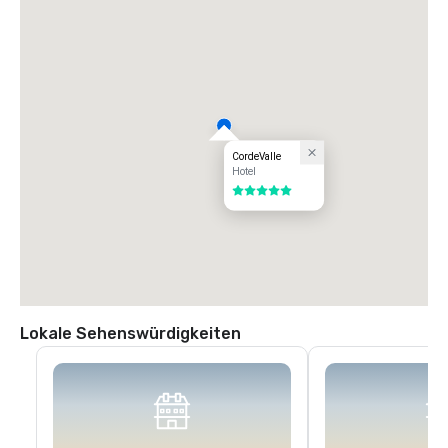
bis zur ersten Ampel (Monterey Road) ab. Biegen Sie an der Ampel links 
auf die Monterey Road ab. Biegen Sie an der nächsten Ampel rechts 
auf die Highland Avenue ab. Folgen Sie Highland über Santa Teresa 
(Stoppschild) durch unser Wachtor nach CordeValle.
CordeValle
Hotel
5 von 5
Lokale Sehenswürdigkeiten