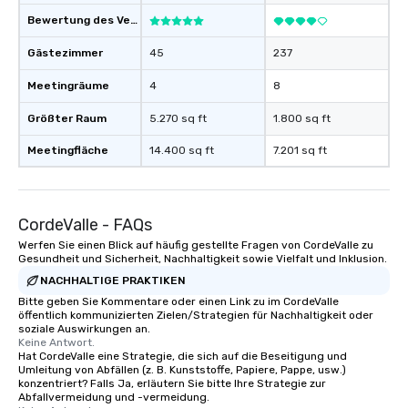
For added ease, we can even arrange
Bewertung des Veranstaltungsortes
transportation pick-up and drop-off,
Gästezimmer
45
237
as well as an event photographer. And
for groups that desire an extra luxe
Meetingräume
4
8
experience, we can also arrange for
an evening helicopter ride over the
Größter Raum
5.270 sq ft
1.800 sq ft
glittering lights of The Strip. A
Meetingfläche
Memorable Experience for All Lip
14.400 sq ft
7.201 sq ft
Smacking Foodie Tours offers a way
to gather and dine that few have
experienced, and all are sure to
CordeValle - FAQs
remember. Our one-of-a-kind tours
Werfen Sie einen Blick auf häufig gestellte Fragen von CordeValle zu
are special, from the first stop to the
Gesundheit und Sicherheit, Nachhaltigkeit sowie Vielfalt und Inklusion.
last. It’s an experience that attendees
NACHHALTIGE PRAKTIKEN
will reminisce about long after they
Bitte geben Sie Kommentare oder einen Link zu im CordeValle
leave. Location, Location, Location
öffentlich kommunizierten Zielen/Strategien für Nachhaltigkeit oder
One of the best reasons to book is the
soziale Auswirkungen an.
convenient and efficient way the
Keine Antwort.
Hat CordeValle eine Strategie, die sich auf die Beseitigung und
experience is designed. All
Umleitung von Abfällen (z. B. Kunststoffe, Papiere, Pappe, usw.)
restaurants are within an easy
konzentriert? Falls Ja, erläutern Sie bitte Ihre Strategie zur
Abfallvermeidung und -vermeidung.
walking distance of each other. The