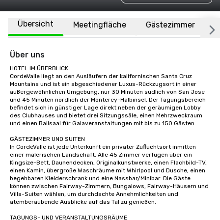
Übersicht
Meetingfläche
Gästezimmer
O
Über uns
HOTEL IM ÜBERBLICK

CordeValle liegt an den Ausläufern der kalifornischen Santa Cruz 
Mountains und ist ein abgeschiedener Luxus-Rückzugsort in einer 
außergewöhnlichen Umgebung, nur 30 Minuten südlich von San Jose 
und 45 Minuten nördlich der Monterey-Halbinsel. Der Tagungsbereich 
befindet sich in günstiger Lage direkt neben der geräumigen Lobby 
des Clubhauses und bietet drei Sitzungssäle, einen Mehrzweckraum 
und einen Ballsaal für Galaveranstaltungen mit bis zu 150 Gästen.

GÄSTEZIMMER UND SUITEN

In CordeValle ist jede Unterkunft ein privater Zufluchtsort inmitten 
einer malerischen Landschaft. Alle 45 Zimmer verfügen über ein 
Kingsize-Bett, Daunendecken, Originalkunstwerke, einen Flachbild-TV, 
einen Kamin, übergroße Waschräume mit Whirlpool und Dusche, einen 
begehbaren Kleiderschrank und eine Nassbar/Minibar. Die Gäste 
können zwischen Fairway-Zimmern, Bungalows, Fairway-Häusern und 
Villa-Suiten wählen, um durchdachte Annehmlichkeiten und 
atemberaubende Ausblicke auf das Tal zu genießen.

TAGUNGS- UND VERANSTALTUNGSRÄUME
