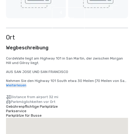
4
weitere
anzeigen
Ort
Wegbeschreibung
CordeValle liegt am Highway 101 in San Martin, der zwischen Morgan 
Hill und Gilroy liegt.

AUS SAN JOSE UND SAN FRANCISCO

Nehmen Sie den Highway 101 South etwa 30 Meilen (70 Meilen von San 
Francisco entfernt) bis zur Ausfahrt San Martin Avenue. Nehmen Sie 
Weiterlesen
die Ausfahrt San Martin Avenue und fahren Sie nach Westen (rechts) 
bis zur ersten Ampel (Monterey Road). Biegen Sie an der Ampel links 
Distance from airport 32 mi
auf die Monterey Road ab. Biegen Sie an der nächsten Ampel rechts 
Parkmöglichkeiten vor Ort
auf die Highland Avenue ab. Folgen Sie Highland über Santa Teresa 
Gebührenpflichtige Parkplätze
(Stoppschild) durch unser Wachtor nach CordeValle.

Parkservice
Parkplätze für Busse
VON DER MONTEREY-HALBINSEL

Nehmen Sie den Highway 101 North etwa 45 Meilen bis zur Ausfahrt 
San Martin Avenue. Biegen Sie links auf die San Martin Avenue (West) 