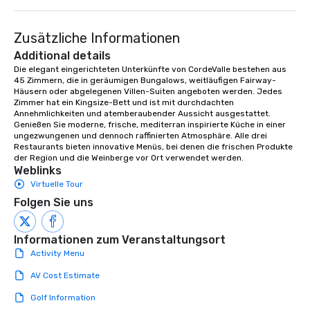
to engage the person to the left and
right of you. Because our tours take
Zusätzliche Informationen
place at multiple restaurants, with
walking in between, there are
Additional details
countless opportunities to interact
Die elegant eingerichteten Unterkünfte von CordeValle bestehen aus 
45 Zimmern, die in geräumigen Bungalows, weitläufigen Fairway-
with different people when you sit
Häusern oder abgelegenen Villen-Suiten angeboten werden. Jedes 
down at each venue and as you
Zimmer hat ein Kingsize-Bett und ist mit durchdachten 
traverse along the way. Our
Annehmlichkeiten und atemberaubender Aussicht ausgestattet.

experiences not only provide more
Genießen Sie moderne, frische, mediterran inspirierte Küche in einer 
ungezwungenen und dennoch raffinierten Atmosphäre. Alle drei 
ways to network, but a more convivial
Restaurants bieten innovative Menüs, bei denen die frischen Produkte 
way to do so. Large Groups Welcome
der Region und die Weinberge vor Ort verwendet werden.
Lip Smacking Foodie Tours is ideal for
Weblinks
groups, small or large. Our
Virtuelle Tour
experiences can accommodate
Folgen Sie uns
groups from as few as 1 to as many
as 500 guests, making us an ideal
Informationen zum Veranstaltungsort
choice for any corporate group event.
Activity Menu
Stress-Free Booking Process Booking
a tour is stress-free and allows you to
AV Cost Estimate
enjoy the company of your guests
Golf Information
more easily. You’ll take comfort