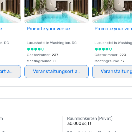
e
Promote your venue
Promote your ve
on
, DC
Luxushotel in
Washington
, DC
Luxushotel in
Washing
Gästezimmer
:
237
Gästezimmer
:
220
Meetingräume
:
8
Meetingräume
:
17
ort auswählen
Veranstaltungsort auswählen
Veranstaltun
um
Räumlichkeiten (Privat)
30.000 sq ft