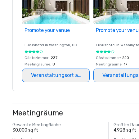
Promote your venue
Promote your venu
Luxushotel in
Washington
, DC
Luxushotel in
Washingt
Gästezimmer
:
237
Gästezimmer
:
220
Meetingräume
:
8
Meetingräume
:
17
Veranstaltungsort auswählen
Veranstaltungs
Meetingräume
Gesamte Meetingfläche
Größter Ra
30.000 sq ft
4.928 sq ft