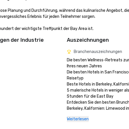
ose Planung und Durchführung, während das kulinarische Angebot, di
vergessliches Erlebnis für jeden Teilnehmer sorgen.

ndert der wichtigste Treffpunkt der Bay Area ist.
en der Industrie
Auszeichnungen
Branchenauszeichnungen
Die besten Wellness-Retreats zu
Ihres neuen Jahres

Die besten Hotels in San Francisco
Reisetyp 

Beste Hotels in Berkeley, Kaliforni
5 malerische Hotels in weniger als
Stunden für die East Bay

Entdecken Sie den besten Brunch 
Berkeley, Kalifornien: Limewood im
Claremont Resort and Club

Weiterlesen
Die besten Poolhotels in den USA

Das Beste aus East Bay 2024 - De