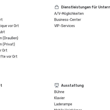
Dienstleistungen für Unte
A/V-Möglichkeiten
rt
Business-Center
que vor Ort
VIP-Services
ubt
n (Draußen)
n (Privat)
r Ort
fte vor Ort
rt
Ausstattung
Bühne
Klavier
Laderampe