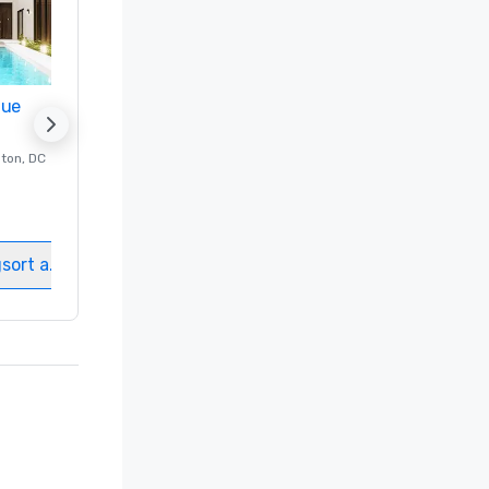
nue
Promote your venue
ton
, DC
Luxushotel in
Washington
, DC
Gästezimmer
:
237
Meetingräume
:
8
gsort auswählen
Veranstaltungsort auswählen