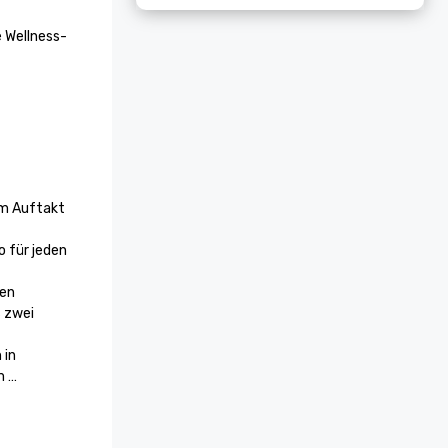
e Wellness-
m Auftakt 
 für jeden 
en

 zwei 
in 
 
r beste 