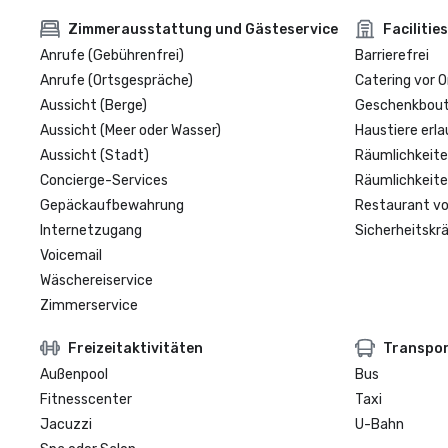
Zimmerausstattung und Gästeservice
Facilities
Anrufe (Gebührenfrei)
Barrierefrei
Anrufe (Ortsgespräche)
Catering vor O
Aussicht (Berge)
Geschenkbouti
Aussicht (Meer oder Wasser)
Haustiere erla
Aussicht (Stadt)
Räumlichkeite
Concierge-Services
Räumlichkeite
Gepäckaufbewahrung
Restaurant vo
Internetzugang
Sicherheitskrä
Voicemail
Wäschereiservice
Zimmerservice
Freizeitaktivitäten
Transpo
Außenpool
Bus
Fitnesscenter
Taxi
Jacuzzi
U-Bahn