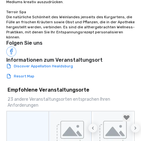
Mediums kreativ auszudrücken.

booked to the minute i
Since the menu is alre
Terroir Spa

have nothing to worry 
Die natürliche Schönheit des Weinlandes jenseits des Kurgartens, die 
Fülle an frischen Kräutern sowie Obst und Pflanzen, die in der Apotheke 
remember to submit ah
hergestellt werden, verbinden. Es sind die althergebrachten Wellness-
date any dietary restr
Praktiken, mit denen Sie Ihr Entspannungsrezept personalisieren 
allergies for anyone in
können.
Folgen Sie uns
Feel Like a VIP at Each
Smacking Foodie Tours
group members never 
Informationen zum Veranstaltungsort
about waiting in line to
Discover Appellation Healdsburg
restaurant or being sh
than desirable table. O
Resort Map
everyone is treated lik
Empfohlene Veranstaltungsorte
immediate seating upon
What’s more, your gro
23 andere Veranstaltungsorten entsprachen Ihren
a special warm welcom
Anforderungen
from the restaurant c
be printed featuring yo
which can be an added 
those Instagram mome
For added ease, we ca