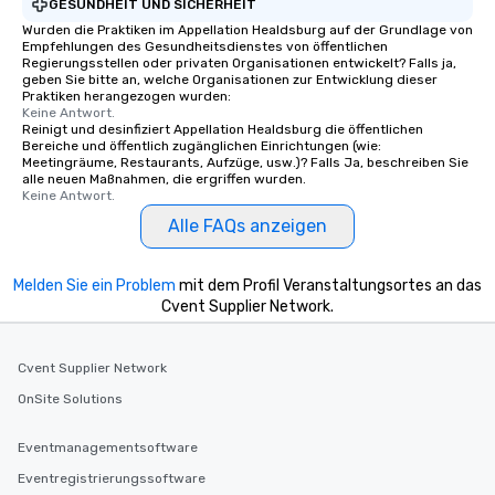
GESUNDHEIT UND SICHERHEIT
cuisines and dishes. Al
Wurden die Praktiken im Appellation Healdsburg auf der Grundlage von
selected dishes are cu
Empfehlungen des Gesundheitsdienstes von öffentlichen
high standards to ensu
Regierungsstellen oder privaten Organisationen entwickelt? Falls ja,
geben Sie bitte an, welche Organisationen zur Entwicklung dieser
delight any palate. Tours Available
Praktiken herangezogen wurden:
from Day to Night With
Keine Antwort.
group experience, bookin
Reinigt und desinfiziert Appellation Healdsburg die öffentlichen
Bereiche und öffentlich zugänglichen Einrichtungen (wie:
key. Whether you desir
Meetingräume, Restaurants, Aufzüge, usw.)? Falls Ja, beschreiben Sie
business hours or earl
alle neuen Maßnahmen, die ergriffen wurden.
Keine Antwort.
after work, we can coo
you to provide options 
Alle FAQs anzeigen
needs. Go for as Long or as Short as
You Like Along with fle
Melden Sie ein Problem
mit dem Profil Veranstaltungsortes an das
scheduling, Lip Smack
Cvent Supplier Network.
Tours also provides a 
durations. Our shortes
2.5 hours; our longest 
Cvent Supplier Network
hours, with optional 
OnSite Solutions
incentives.
Eventmanagementsoftware
Eventregistrierungssoftware