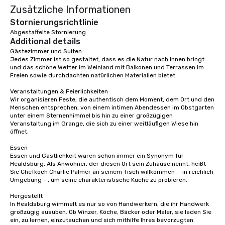
Zusätzliche Informationen
place at multiple resta
walking in between, th
Stornierungsrichtlinie
countless opportunitie
Abgestaffelte Stornierung
Additional details
with different people 
down at each venue a
Gästezimmer und Suiten

Jedes Zimmer ist so gestaltet, dass es die Natur nach innen bringt 
traverse along the way
und das schöne Wetter im Weinland mit Balkonen und Terrassen im 
experiences not only 
Freien sowie durchdachten natürlichen Materialien bietet.

ways to network, but a
Veranstaltungen & Feierlichkeiten

way to do so. Large Groups Welcome
Wir organisieren Feste, die authentisch dem Moment, dem Ort und den 
Lip Smacking Foodie To
Menschen entsprechen, von einem intimen Abendessen im Obstgarten 
groups, small or large.
unter einem Sternenhimmel bis hin zu einer großzügigen 
Veranstaltung im Grange, die sich zu einer weitläufigen Wiese hin 
experiences can acc
öffnet.

groups from as few as
as 500 guests, making
Essen

Essen und Gastlichkeit waren schon immer ein Synonym für 
choice for any corpora
Healdsburg. Als Anwohner, der diesen Ort sein Zuhause nennt, heißt 
Stress-Free Booking 
Sie Chefkoch Charlie Palmer an seinem Tisch willkommen — in reichlich 
a tour is stress-free a
Umgebung —, um seine charakteristische Küche zu probieren.

enjoy the company of 
Hergestellt

more easily. You’ll tak
In Healdsburg wimmelt es nur so von Handwerkern, die ihr Handwerk 
knowing that everythin
großzügig ausüben. Ob Winzer, Köche, Bäcker oder Maler, sie laden Sie 
of from the moment the
ein, zu lernen, einzutauchen und sich mithilfe Ihres bevorzugten 