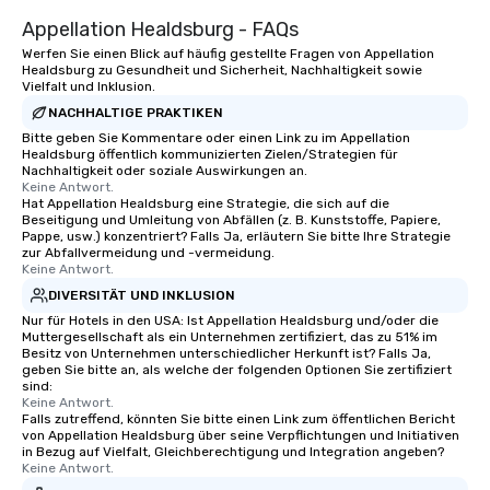
networking opportunit
Appellation Healdsburg - FAQs
heading to the next pl
Werfen Sie einen Blick auf häufig gestellte Fragen von Appellation
itinerary. You Get a Dinner and a Show
Healdsburg zu Gesundheit und Sicherheit, Nachhaltigkeit sowie
Vielfalt und Inklusion.
Our tours offer an exqu
entertainment. All tour
NACHHALTIGE PRAKTIKEN
knowledgeable, profes
Bitte geben Sie Kommentare oder einen Link zu im Appellation
Healdsburg öffentlich kommunizierten Zielen/Strategien für
who leads the group on
Nachhaltigkeit oder soziale Auswirkungen an.
offering engaging tidb
Keine Antwort.
fascinating stories. S
Hat Appellation Healdsburg eine Strategie, die sich auf die
Beseitigung und Umleitung von Abfällen (z. B. Kunststoffe, Papiere,
interactive experience
Pappe, usw.) konzentriert? Falls Ja, erläutern Sie bitte Ihre Strategie
along the way exclusive
zur Abfallvermeidung und -vermeidung.
Keine Antwort.
ensuring there is neve
Different Types of Cuis
DIVERSITÄT UND INKLUSION
experiences offer the a
Nur für Hotels in den USA: Ist Appellation Healdsburg und/oder die
Muttergesellschaft als ein Unternehmen zertifiziert, das zu 51% im
several renowned rest
Besitz von Unternehmen unterschiedlicher Herkunft ist? Falls Ja,
convenient outing, inc
geben Sie bitte an, als welche der folgenden Optionen Sie zertifiziert
sind:
and your guests might
Keine Antwort.
discovered otherwise 
Falls zutreffend, könnten Sie bitte einen Link zum öffentlichen Bericht
at a typical corporate 
von Appellation Healdsburg über seine Verpflichtungen und Initiativen
in Bezug auf Vielfalt, Gleichberechtigung und Integration angeben?
a way to try some of t
Keine Antwort.
in the city and dive in