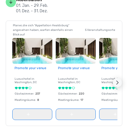
01. Jan. - 29. Feb.
01. Dez. - 31. Dez.
Planer, die sich "Appellation Healdsburg"
angesehen haben, warfen ebenfalls einen
5 Veranstaltungsorte
Blick auf
Promote your venue
Promote your venue
Promote your ve
Luxushotel in
Luxushotel in
Luxushotel in
Washington
, DC
Washington
, DC
Washington
, DC
Gästezimmer
:
237
Gästezimmer
:
220
Gästezimmer
:
237
Meetingräume
:
8
Meetingräume
:
17
Meetingräume
:
8