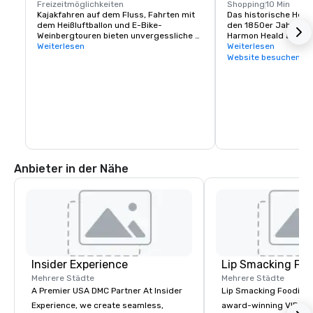
Freizeitmöglichkeiten
Shopping
10 Min
Kajakfahren auf dem Fluss, Fahrten mit 
Das historische Heald
dem Heißluftballon und E-Bike-
den 1850er Jahren v
Weinbergtouren bieten unvergessliche 
Harmon Heald aus Oh
Teambuilding- oder 
Weiterlesen
wurde, ist ein wichtig
Weiterlesen
Freizeitmöglichkeiten

Besucher. Hier finden
Website besuchen
Konzentration an erst
Der nahe gelegene Lake Sonoma bietet 
Restaurants, Weinerle
Möglichkeiten zum Wandern und 
Unterkünften und Aktiv
Bootfahren.
innerhalb weniger Qua
Tatsächlich könnten 
damit verbringen, all
die Stadt Healdsburg 
jemals den zentralen 
Anbieter in der Nähe
Insider Experience
Lip Smacking Foo
Mehrere Städte
Mehrere Städte
A Premier USA DMC Partner At Insider
Lip Smacking Foodie T
Experience, we create seamless,
award-winning VIP gro