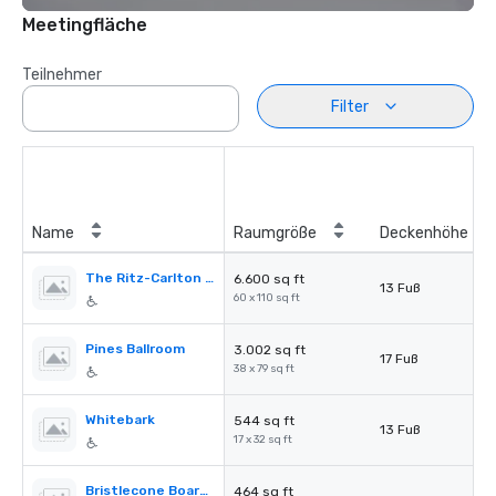
Meetingfläche
Teilnehmer
Filter
Name
Raumgröße
Deckenhöhe
The Ritz-Carlton Ballroom
6.600 sq ft
13 Fuß
60 x 110 sq ft
Pines Ballroom
3.002 sq ft
17 Fuß
38 x 79 sq ft
Whitebark
544 sq ft
13 Fuß
17 x 32 sq ft
Bristlecone Boardroom
464 sq ft