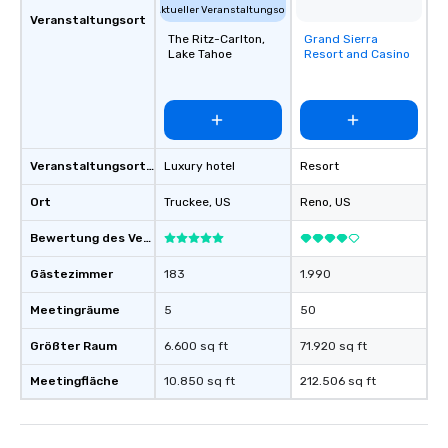
Aktueller Veranstaltungsort
Veranstaltungsort
The Ritz-Carlton,
Grand Sierra
Removed from
Lake Tahoe
Resort and Casino
favorites
Veranstaltungsortstyp
Luxury hotel
Resort
Ort
Truckee
, US
Reno
, US
Bewertung des Veranstaltungsortes
Gästezimmer
183
1.990
Meetingräume
5
50
Größter Raum
6.600 sq ft
71.920 sq ft
Meetingfläche
10.850 sq ft
212.506 sq ft