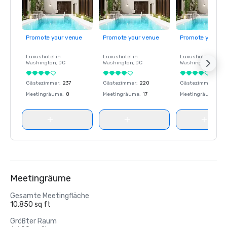
Promote your venue
Promote your venue
Promote your ve
Luxushotel in
Luxushotel in
Luxushotel in
Washington
, DC
Washington
, DC
Washington
, DC
Gästezimmer
:
237
Gästezimmer
:
220
Gästezimmer
:
237
Meetingräume
:
8
Meetingräume
:
17
Meetingräume
:
8
Meetingräume
Gesamte Meetingfläche
10.850 sq ft
Größter Raum