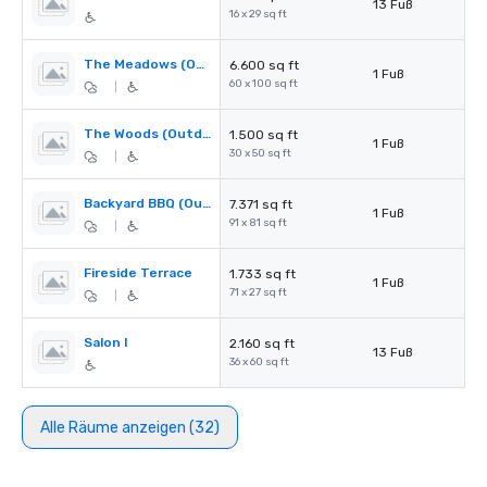
13 Fuß
16 x 29 sq ft
The Meadows (Outdoor Space)
6.600 sq ft
1 Fuß
60 x 100 sq ft
|
The Woods (Outdoor Space)
1.500 sq ft
1 Fuß
30 x 50 sq ft
|
Backyard BBQ (Outdoor Space)
7.371 sq ft
1 Fuß
91 x 81 sq ft
|
Fireside Terrace
1.733 sq ft
1 Fuß
71 x 27 sq ft
|
Salon I
2.160 sq ft
13 Fuß
36 x 60 sq ft
Alle Räume anzeigen (32)