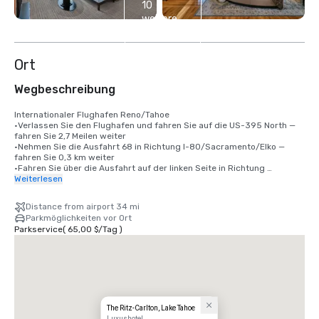
10
weitere
anzeigen
Ort
Wegbeschreibung
Internationaler Flughafen Reno/Tahoe

•Verlassen Sie den Flughafen und fahren Sie auf die US-395 North — 
fahren Sie 2,7 Meilen weiter

•Nehmen Sie die Ausfahrt 68 in Richtung I-80/Sacramento/Elko — 
fahren Sie 0,3 km weiter

•Fahren Sie über die Ausfahrt auf der linken Seite in Richtung 
Reno/Sacramento auf die I-80 West — fahren Sie 51 km weiter

Weiterlesen
•Nehmen Sie die Ausfahrt #188 auf dem Highway 267 — das ist die 
neue Umgehungsroute.

Distance from airport 34 mi
•Fahren Sie auf dem Highway 267 etwa 6 Meilen nach Süden

Parkmöglichkeiten vor Ort
•Biegen Sie rechts auf die Highlands View Road ab

Parkservice
(
65,00 $
/
Tag
)
•Fahren Sie 4,7 Meilen die Straße hinauf und biegen Sie am Schild zum 
Hotel links ab, das sich an folgender Adresse befindet:

•13031 Ritz-Carlton Highlands Court, Truckee CA 96161
The Ritz-Carlton, Lake Tahoe
Luxushotel