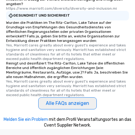
angeben?
https://www.marriott.com/diversity/diversity-and-inclusion.mi
GESUNDHEIT UND SICHERHEIT
Wurden die Praktiken im The Ritz-Carlton, Lake Tahoe auf der
Grundlage von Empfehlungen des Gesundheitsdienstes von
öffentlichen Regierungsstellen oder privaten Organisationen
entwickelt? Falls ja, geben Sie bitte an, welche Organisationen zur
Entwicklung dieser Praktiken herangezogen wurden:
Yes, Marriott cares greatly about every guest's experience and takes 
hygiene and sanitation very seriously. Marriott has established strict 
standards of cleanliness for all of its hotels that either meet or 
exceed public health department regulations. 
Reinigt und desinfiziert The Ritz-Carlton, Lake Tahoe die öffentlichen
Bereiche und öffentlich zugänglichen Einrichtungen (wie:
Meetingräume, Restaurants, Aufzüge, usw.)? Falls Ja, beschreiben Sie
alle neuen Maßnahmen, die ergriffen wurden.
Yes, Marriott cares greatly about every guest's experience and takes 
hygiene and sanitation very seriously. Marriott has established strict 
standards of cleanliness for all of its hotels that either meet or 
exceed public health department regulations. 
Alle FAQs anzeigen
Melden Sie ein Problem
mit dem Profil Veranstaltungsortes an das
Cvent Supplier Network.