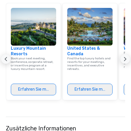
Luxury Mountain
United States &
Wes
Find 
Resorts
Canada
resor
Book your next meeting,
Find the top luxury hotels and
State
conference, corporate retreat,
resorts for your meetings,
ince
or incentive program at a
incentives, and executive
retre
luxury mountain resort.
retreats.
Erfahren Sie mehr
Erfahren Sie mehr
Zusätzliche Informationen