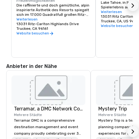
Freizeitmöglichkeiten
Lake Tahoe, in Ihr eig
Die raffinierte und doch gemütliche, alpin 
Spielerlebnis auf de
inspirierte Ästhetik des Resorts spiegelt 
der Technik. Die Topg
Weiterlesen
sich im 17.000 Quadratfuß großen Ritz-
bieten das ganze Jah
Carlton Spa wider, das über 16 
Weiterlesen
privaten Simulatoren,
Truckee, CA, US 9616
Behandlungsräume, ein beheiztes 
13031 Ritz-Carlton Highlands Drive
Cocktails, einem geh
Website besuchen
Außen-Sportbecken und einen 
Truckee, CA 96161
Menü, persönlichem B
Nassbereich verfügt. Nur für 
Website besuchen
Shuffleboard.
Erwachsene.
Anbieter in der Nähe
Terramar, a DMC Network Company
Mystery Trip
Mehrere Städte
Mehrere Städte
Terramar DMC is a comprehensive
Mystery Trip is a team
destination management and event
planning company that
company proudly celebrating over 30
experiences for our cli