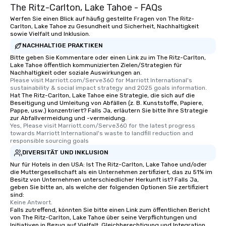
The Ritz-Carlton, Lake Tahoe - FAQs
Werfen Sie einen Blick auf häufig gestellte Fragen von The Ritz-
Carlton, Lake Tahoe zu Gesundheit und Sicherheit, Nachhaltigkeit
sowie Vielfalt und Inklusion.
NACHHALTIGE PRAKTIKEN
Bitte geben Sie Kommentare oder einen Link zu im The Ritz-Carlton,
Lake Tahoe öffentlich kommunizierten Zielen/Strategien für
Nachhaltigkeit oder soziale Auswirkungen an.
Please visit Marriott.com/Serve360 for Marriott International's 
sustainability & social impact strategy and 2025 goals information.
Hat The Ritz-Carlton, Lake Tahoe eine Strategie, die sich auf die
Beseitigung und Umleitung von Abfällen (z. B. Kunststoffe, Papiere,
Pappe, usw.) konzentriert? Falls Ja, erläutern Sie bitte Ihre Strategie
zur Abfallvermeidung und -vermeidung.
Yes, Please visit Marriott.com/Serve360 for the latest progress 
towards Marriott International's waste to landfill reduction and 
responsible sourcing goals
DIVERSITÄT UND INKLUSION
Nur für Hotels in den USA: Ist The Ritz-Carlton, Lake Tahoe und/oder
die Muttergesellschaft als ein Unternehmen zertifiziert, das zu 51% im
Besitz von Unternehmen unterschiedlicher Herkunft ist? Falls Ja,
geben Sie bitte an, als welche der folgenden Optionen Sie zertifiziert
sind:
Keine Antwort.
Falls zutreffend, könnten Sie bitte einen Link zum öffentlichen Bericht
von The Ritz-Carlton, Lake Tahoe über seine Verpflichtungen und
Initiativen in Bezug auf Vielfalt, Gleichberechtigung und Integration