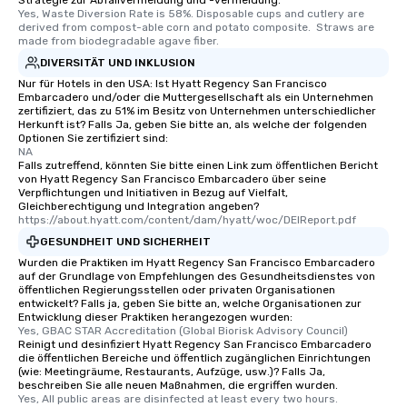
Strategie zur Abfallvermeidung und -vermeidung.
convenient outing, inc
Yes, Waste Diversion Rate is 58%. Disposable cups and cutlery are 
and your guests might
derived from compost-able corn and potato composite.  Straws are 
made from biodegradable agave fiber.
discovered otherwise 
at a typical corporate 
DIVERSITÄT UND INKLUSION
a way to try some of t
Nur für Hotels in den USA: Ist Hyatt Regency San Francisco
Embarcadero und/oder die Muttergesellschaft als ein Unternehmen
in the city and dive in
zertifiziert, das zu 51% im Besitz von Unternehmen unterschiedlicher
cuisines and dishes. Al
Herkunft ist? Falls Ja, geben Sie bitte an, als welche der folgenden
Optionen Sie zertifiziert sind:
selected dishes are cu
NA
high standards to ensu
Falls zutreffend, könnten Sie bitte einen Link zum öffentlichen Bericht
delight any palate. Tours Available
von Hyatt Regency San Francisco Embarcadero über seine
Verpflichtungen und Initiativen in Bezug auf Vielfalt,
from Day to Night With
Gleichberechtigung und Integration angeben?
group experience, bookin
https://about.hyatt.com/content/dam/hyatt/woc/DEIReport.pdf
key. Whether you desir
GESUNDHEIT UND SICHERHEIT
business hours or earl
Wurden die Praktiken im Hyatt Regency San Francisco Embarcadero
after work, we can coo
auf der Grundlage von Empfehlungen des Gesundheitsdienstes von
öffentlichen Regierungsstellen oder privaten Organisationen
you to provide options 
entwickelt? Falls ja, geben Sie bitte an, welche Organisationen zur
needs. Go for as Long or as Short as
Entwicklung dieser Praktiken herangezogen wurden:
You Like Along with fle
Yes, GBAC STAR Accreditation (Global Biorisk Advisory Council)
Reinigt und desinfiziert Hyatt Regency San Francisco Embarcadero
scheduling, Lip Smack
die öffentlichen Bereiche und öffentlich zugänglichen Einrichtungen
Tours also provides a 
(wie: Meetingräume, Restaurants, Aufzüge, usw.)? Falls Ja,
beschreiben Sie alle neuen Maßnahmen, die ergriffen wurden.
durations. Our shortes
Yes, All public areas are disinfected at least every two hours. 
2.5 hours; our longest 