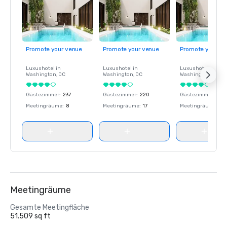
Promote your venue
Promote your venue
Promote your ve
Luxushotel in
Luxushotel in
Luxushotel in
Washington
, DC
Washington
, DC
Washington
, DC
Gästezimmer
:
237
Gästezimmer
:
220
Gästezimmer
:
237
Meetingräume
:
8
Meetingräume
:
17
Meetingräume
:
8
Meetingräume
Gesamte Meetingfläche
51.509 sq ft