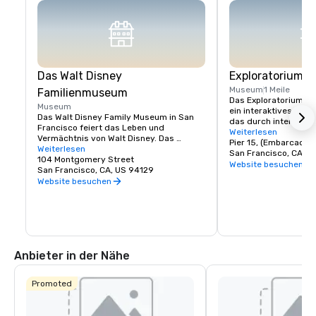
Das Walt Disney
Exploratorium
Museum
1 Meile
Familienmuseum
Das Exploratorium in 
Museum
ein interaktives Wis
Das Walt Disney Family Museum in San 
das durch interaktive
Francisco feiert das Leben und 
Neugier weckt. Es bef
Weiterlesen
Vermächtnis von Walt Disney. Das 
15 und bietet über 60
Pier 15, (Embarcader
Museum befindet sich im Presidio und 
Weiterlesen
denen Besucher Wisse
San Francisco, CA, U
zeigt zehn Galerien mit 
104 Montgomery Street
und menschliche Wa
Website besuchen
Originalkunstwerken, frühen 
San Francisco, CA, US 94129
erkunden können. Von
Animationsskizzen und interaktiven 
Website besuchen
optischer Täuschunge
Ausstellungen. Zu den Höhepunkten 
Experimentieren mit T
gehören eine Nachbildung des Modells 
fördert das Museum s
von Disneyland und die ikonische 
Lernen und Entdecken 
Multiplane-Kamera. Mit wechselnden 
Altersgruppen. Es ist 
Ausstellungen und praktischen 
Entdeckergeist auf Kre
Workshops ist es ein Muss für Disney-
ihn zu einem Muss fü
Anbieter in der Nähe
Fans und bietet einen tieferen Einblick in 
die Kreativität hinter Disneys Magie.
Promoted