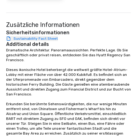
at various stops. Build Your Network
Our exclusive experien
ultimate networking op
a typical sit-down dinn
Zusätzliche Informationen
to engage the person t
Sicherheitsinformationen
right of you. Because 
Sustainability Fact Sheet
place at multiple resta
Additional details
walking in between, th
Dramatische Architektur. Panoramaaussichten. Perfekte Lage. Ob Sie 
geschäftlich oder privat reisen, entdecken Sie das Hyatt Regency San 
countless opportunitie
Francisco. 

with different people 
down at each venue a
Dieses ikonische Hotel beherbergt die weltweit größte Hotel-Atrium-
traverse along the way
Lobby mit einer Fläche von über 42.000 Kubikfuß. Es befindet sich an 
der Uferpromenade von Embarcadero, direkt gegenüber dem 
experiences not only 
historischen Ferry Building. Die Gäste genießen eine atemberaubende 
ways to network, but a
Aussicht und direkten Zugang zum Financial District und zur Bucht von 
way to do so. Large Groups Welcome
San Francisco. 

Lip Smacking Foodie To
Erkunden Sie berühmte Sehenswürdigkeiten, die nur wenige Minuten 
groups, small or large.
entfernt sind, von Chinatown und Fisherman's Wharf bis hin zu 
experiences can acc
Alcatraz und Union Square. Öffentliche Verkehrsmittel, einschließlich 
BART mit direktem Zugang zu SFO und OAK, befinden sich direkt vor 
groups from as few as
unserer Tür. Steigen Sie in eine Seilbahn, einen Bus, eine Fähre oder 
as 500 guests, making
einen Trolley, um alle Teile unserer fantastischen Stadt und die 
choice for any corpora
gesamte Bay Area zu erreichen. Zusätzlich zu seiner erstklassigen 