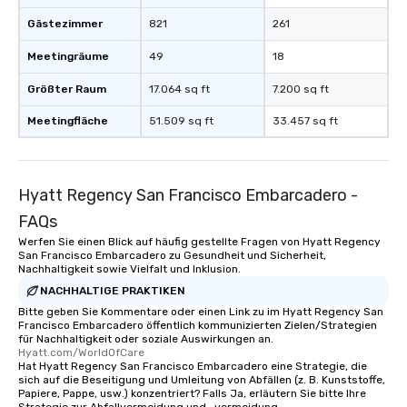
convenient and efficie
Gästezimmer
821
261
experience is designed
restaurants are within
Meetingräume
49
18
walking distance of ea
short stroll allows you
Größter Raum
17.064 sq ft
7.200 sq ft
members a chance to 
Meetingfläche
51.509 sq ft
33.457 sq ft
networking opportunit
heading to the next pl
itinerary. You Get a Dinner and a Show
Our tours offer an exqu
Hyatt Regency San Francisco Embarcadero -
entertainment. All tour
FAQs
knowledgeable, profes
who leads the group on
Werfen Sie einen Blick auf häufig gestellte Fragen von Hyatt Regency
San Francisco Embarcadero zu Gesundheit und Sicherheit,
offering engaging tidb
Nachhaltigkeit sowie Vielfalt und Inklusion.
fascinating stories. S
NACHHALTIGE PRAKTIKEN
interactive experience
Bitte geben Sie Kommentare oder einen Link zu im Hyatt Regency San
along the way exclusive
Francisco Embarcadero öffentlich kommunizierten Zielen/Strategien
ensuring there is neve
für Nachhaltigkeit oder soziale Auswirkungen an.
Hyatt.com/WorldOfCare
Different Types of Cuis
Hat Hyatt Regency San Francisco Embarcadero eine Strategie, die
experiences offer the a
sich auf die Beseitigung und Umleitung von Abfällen (z. B. Kunststoffe,
several renowned rest
Papiere, Pappe, usw.) konzentriert? Falls Ja, erläutern Sie bitte Ihre