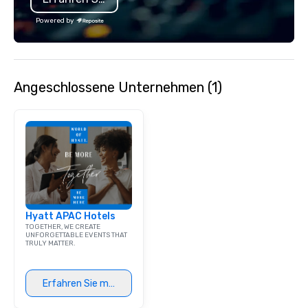
with utmost care, who
Powered by
each experience with 
engaging information 
Lip Smacking Foodie T
entertaining activity 
Angeschlossene Unternehmen (1)
dining experience meld
that are sure to add ne
meeting events, from 
team building. All-Inclusive Group
Dining When meeting p
corporate group event
Smacking Foodie Tours,
group is assured a top
experience with three 
Hyatt APAC Hotels
signature dishes at ea
TOGETHER, WE CREATE
Our affordable tours a
UNFORGETTABLE EVENTS THAT
TRULY MATTER.
person with tax and gr
included. The only thi
are drinks. However, 
Erfahren Sie mehr
package upgrade is ava
provides guests a sign