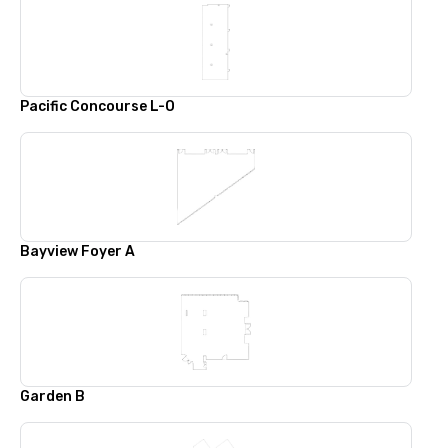
Pacific Concourse L-O
Bayview Foyer A
Garden B