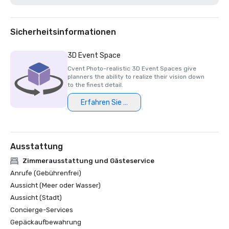
2025 Green Key-zertifiziert — 4-Tasten-Bewertung

Northstar Stella Award 2025 — Finalist in der Kategorie 
„Bestes Support-Personal vor Ort“ 

Sicherheitsinformationen
2024 Northstar Stella Award — Bronzemedaille, „Bestes 
Hotel/Resort“

3D Event Space
2024 Northstar Stella Award — Bronzemedaille, „Bestes 
Cvent Photo-realistic 3D Event Spaces give
Support-Personal vor Ort“

planners the ability to realize their vision down
2024 Northstar Stella Award — Finalist in der Kategorie 
to the finest detail.
„Beste Hotel-/Resort-Veranstaltungsfläche“

Erfahren Sie mehr
Ausstattung
Zimmerausstattung und Gästeservice
Anrufe (Gebührenfrei)
Aussicht (Meer oder Wasser)
Aussicht (Stadt)
Concierge-Services
Gepäckaufbewahrung