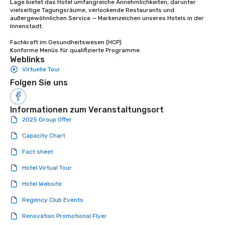
Lage bietet das Hotel umfangreiche Annehmlichkeiten, darunter 
Stress-Free Booking 
vielseitige Tagungsräume, verlockende Restaurants und 
a tour is stress-free a
außergewöhnlichen Service — Markenzeichen unseres Hotels in der 
enjoy the company of 
Innenstadt. 

more easily. You’ll tak
Fachkraft im Gesundheitswesen (HCP) 

knowing that everythin
Konforme Menüs für qualifizierte Programme.
of from the moment the
Weblinks
booked to the minute i
Virtuelle Tour
Since the menu is alre
Folgen Sie uns
have nothing to worry 
remember to submit ah
date any dietary restr
Informationen zum Veranstaltungsort
allergies for anyone in
2025 Group Offer
Feel Like a VIP at Each
Capacity Chart
Smacking Foodie Tours
group members never 
Fact sheet
about waiting in line to
Hotel Virtual Tour
restaurant or being sh
than desirable table. O
Hotel Website
everyone is treated lik
Regency Club Events
immediate seating upon
What’s more, your gro
Renovation Promotional Flyer
a special warm welcom