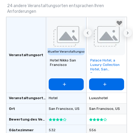
24 andere Veranstaltungsorten entsprachen Ihren
Anforderungen
Aktueller Veranstaltungsort
Veranstaltungsort
Hotel Nikko San
Palace Hotel, a
Removed from
Francisco
Luxury Collection
favorites
Hotel, San
Francisco
Veranstaltungsortstyp
Hotel
Luxushotel
Ort
San Francisco
, US
San Francisco
, US
Bewertung des Veranstaltungsortes
Gästezimmer
532
556