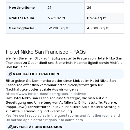
Meetingräume
27
26
Größter Raum
6.762 sq ft
8.964 sq ft
Meetingfläche
32.280 sq ft
45.000 sq ft
Hotel Nikko San Francisco - FAQs
Werfen Sie einen Blick auf häufig gestellte Fragen von Hotel Nikko San
Francisco zu Gesundheit und Sicherheit, Nachhaltigkeit sowie Vielfalt
und Inklusion.
NACHHALTIGE PRAKTIKEN
Bitte geben Sie Kommentare oder einen Link zu im Hotel Nikko San
Francisco öffentlich kommunizierten Zielen/Strategien für
Nachhaltigkeit oder soziale Auswirkungen an.
https://www.hotelnikkosf.com/green-initiatives
Hat Hotel Nikko San Francisco eine Strategie, die sich auf die
Beseitigung und Umleitung von Abfällen (z. B. Kunststoffe, Papiere,
Pappe, usw.) konzentriert? Falls Ja, erläutern Sie bitte Ihre Strategie
zur Abfallvermeidung und -vermeidung.
Yes, We sort recyclables in the guest rooms and function rooms and 
its sorted again before it goes into containers.
DIVERSITÄT UND INKLUSION