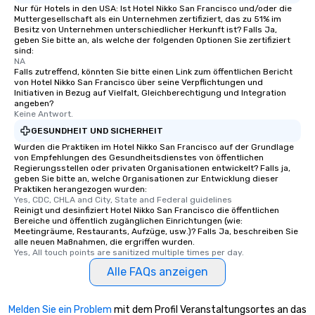
Nur für Hotels in den USA: Ist Hotel Nikko San Francisco und/oder die
Muttergesellschaft als ein Unternehmen zertifiziert, das zu 51% im
Besitz von Unternehmen unterschiedlicher Herkunft ist? Falls Ja,
geben Sie bitte an, als welche der folgenden Optionen Sie zertifiziert
sind:
NA
Falls zutreffend, könnten Sie bitte einen Link zum öffentlichen Bericht
von Hotel Nikko San Francisco über seine Verpflichtungen und
Initiativen in Bezug auf Vielfalt, Gleichberechtigung und Integration
angeben?
Keine Antwort.
GESUNDHEIT UND SICHERHEIT
Wurden die Praktiken im Hotel Nikko San Francisco auf der Grundlage
von Empfehlungen des Gesundheitsdienstes von öffentlichen
Regierungsstellen oder privaten Organisationen entwickelt? Falls ja,
geben Sie bitte an, welche Organisationen zur Entwicklung dieser
Praktiken herangezogen wurden:
Yes, CDC, CHLA and City, State and Federal guidelines
Reinigt und desinfiziert Hotel Nikko San Francisco die öffentlichen
Bereiche und öffentlich zugänglichen Einrichtungen (wie:
Meetingräume, Restaurants, Aufzüge, usw.)? Falls Ja, beschreiben Sie
alle neuen Maßnahmen, die ergriffen wurden.
Yes, All touch points are sanitized multiple times per day.
Alle FAQs anzeigen
Melden Sie ein Problem
mit dem Profil Veranstaltungsortes an das