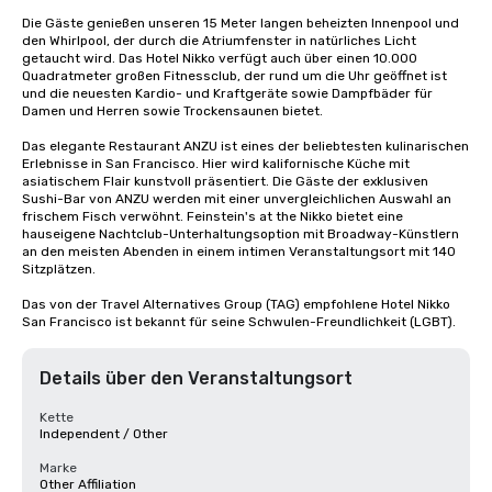
Die Gäste genießen unseren 15 Meter langen beheizten Innenpool und 
den Whirlpool, der durch die Atriumfenster in natürliches Licht 
getaucht wird. Das Hotel Nikko verfügt auch über einen 10.000 
Quadratmeter großen Fitnessclub, der rund um die Uhr geöffnet ist 
und die neuesten Kardio- und Kraftgeräte sowie Dampfbäder für 
Damen und Herren sowie Trockensaunen bietet. 

Das elegante Restaurant ANZU ist eines der beliebtesten kulinarischen 
Erlebnisse in San Francisco. Hier wird kalifornische Küche mit 
asiatischem Flair kunstvoll präsentiert. Die Gäste der exklusiven 
Sushi-Bar von ANZU werden mit einer unvergleichlichen Auswahl an 
frischem Fisch verwöhnt. Feinstein's at the Nikko bietet eine 
hauseigene Nachtclub-Unterhaltungsoption mit Broadway-Künstlern 
an den meisten Abenden in einem intimen Veranstaltungsort mit 140 
Sitzplätzen.

Das von der Travel Alternatives Group (TAG) empfohlene Hotel Nikko 
San Francisco ist bekannt für seine Schwulen-Freundlichkeit (LGBT).
Details über den Veranstaltungsort
Kette
Independent / Other
Marke
Other Affiliation