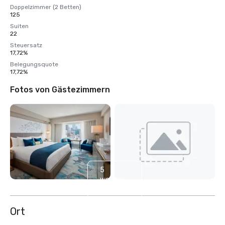
Doppelzimmer (2 Betten)
125
Suiten
22
Steuersatz
17,72%
Belegungsquote
17,72%
Fotos von Gästezimmern
5
weitere
anzeigen
Ort