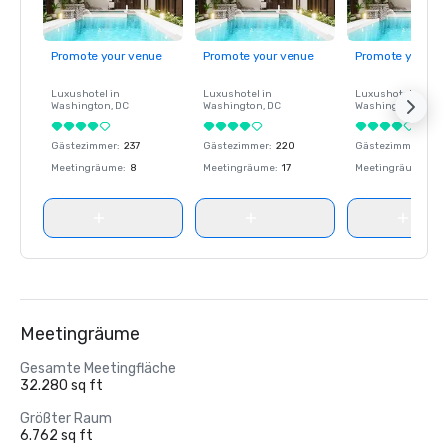
Promote your venue
Promote your venue
Promote your ve
Luxushotel in
Luxushotel in
Luxushotel in
Washington
, DC
Washington
, DC
Washington
, DC
Gästezimmer
:
237
Gästezimmer
:
220
Gästezimmer
:
237
Meetingräume
:
8
Meetingräume
:
17
Meetingräume
:
8
Meetingräume
Gesamte Meetingfläche
32.280 sq ft
Größter Raum
6.762 sq ft