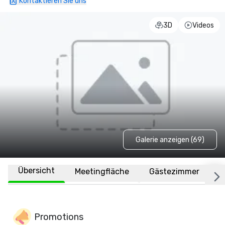
Kontaktieren Sie uns
3D
Videos
Galerie anzeigen (69)
Übersicht
Meetingfläche
Gästezimmer
O
Promotions