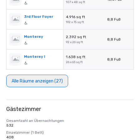
107 x 48 sq ft
3rd Floor Foyer
4.916 sq ft
8,8 Fuß
192 x 75 sq ft
Monterey
2.392 sq ft
8,8 Fuß
92 x 26 sq ft
Monterey I
1.638 sq ft
8,8 Fuß
26 x 63 sq ft
Alle Räume anzeigen (27)
Gästezimmer
Gesamtzahl an Übernachtungen
532
Einzelzimmer (1 Bett)
408