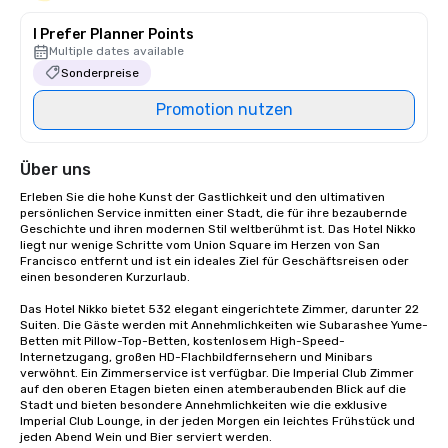
I Prefer Planner Points
Multiple dates available
Sonderpreise
Promotion nutzen
Über uns
Erleben Sie die hohe Kunst der Gastlichkeit und den ultimativen 
persönlichen Service inmitten einer Stadt, die für ihre bezaubernde 
Geschichte und ihren modernen Stil weltberühmt ist. Das Hotel Nikko 
liegt nur wenige Schritte vom Union Square im Herzen von San 
Francisco entfernt und ist ein ideales Ziel für Geschäftsreisen oder 
einen besonderen Kurzurlaub. 

Das Hotel Nikko bietet 532 elegant eingerichtete Zimmer, darunter 22 
Suiten. Die Gäste werden mit Annehmlichkeiten wie Subarashee Yume-
Betten mit Pillow-Top-Betten, kostenlosem High-Speed-
Internetzugang, großen HD-Flachbildfernsehern und Minibars 
verwöhnt. Ein Zimmerservice ist verfügbar. Die Imperial Club Zimmer 
auf den oberen Etagen bieten einen atemberaubenden Blick auf die 
Stadt und bieten besondere Annehmlichkeiten wie die exklusive 
Imperial Club Lounge, in der jeden Morgen ein leichtes Frühstück und 
jeden Abend Wein und Bier serviert werden.
